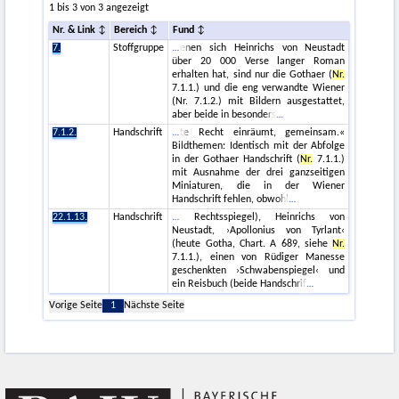
1 bis 3 von 3 angezeigt
Nr. & Link
Bereich
Fund
7.
Stoffgruppe
enen sich Heinrichs von Neustadt
über 20 000 Verse langer Roman
erhalten hat, sind nur die Gothaer (
Nr.
7.1.1.) und die eng verwandte Wiener
(Nr. 7.1.2.) mit Bildern ausgestattet,
aber beide in besonders
7.1.2.
Handschrift
te Recht einräumt, gemeinsam.«
Bildthemen: Identisch mit der Abfolge
in der Gothaer Handschrift (
Nr.
7.1.1.)
mit Ausnahme der drei ganzseitigen
Miniaturen, die in der Wiener
Handschrift fehlen, obwohl
22.1.13.
Handschrift
Rechtsspiegel), Heinrichs von
Neustadt, ›Apollonius von Tyrlant‹
(heute Gotha, Chart. A 689, siehe
Nr.
7.1.1.), einen von Rüdiger Manesse
geschenkten ›Schwabenspiegel‹ und
ein Reisbuch (beide Handschrif
Vorige Seite
1
Nächste Seite