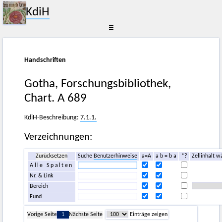
KdiH
☰
Handschriften
Gotha, Forschungsbibliothek,
Chart. A 689
KdiH-Beschreibung:
7.1.1.
Verzeichnungen:
Zurücksetzen
Suche
Benutzerhinweise
a=A
a b = b a
*?
Zellinhalt w
Alle Spalten
Nr. & Link
Bereich
Fund
Vorige Seite
1
Nächste Seite
Einträge zeigen