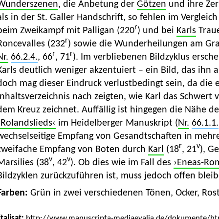
Wunderszenen
, die Anbetung der
Götzen
und ihre Zer
als in der St. Galler Handschrift, so fehlen im Vergle
r
beim Zweikampf mit Palligan (220
) und bei
Karls
Trau
r
Roncevalles (232
) sowie die Wunderheilungen am Grab
r
r
Nr.
66.2.4.
, 66
, 71
). Im verbliebenen Bildzyklus ersche
Karls deutlich weniger akzentuiert – ein Bild, das ihn 
doch mag dieser Eindruck verlustbedingt sein, da die e
Inhaltsverzeichnis nach zeigten, wie Karl das Schwert 
dem Kreuz zeichnet. Auffällig ist hingegen die Nähe d
›Rolandslieds‹
im Heidelberger Manuskript (
Nr.
66.1.1.
wechselseitige Empfang von Gesandtschaften in mehre
r
v
zweifache Empfang von Boten durch
Karl
(18
, 21
), G
v
v
Marsilies (38
, 42
). Ob dies wie im Fall des
›Eneas-Ro
Bildzyklen zurückzuführen ist, muss jedoch offen bleib
Farben:
Grün in zwei verschiedenen Tönen, Ocker, Rost
talisat:
http://www.manuscripta-mediaevalia.de/dokumente/htm