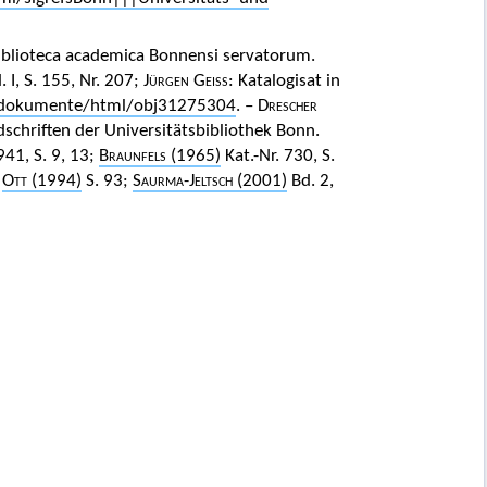
Biblioteca academica Bonnensi servatorum.
 I, S. 155, Nr. 207;
Jürgen Geiss
: Katalogisat in
e/dokumente/html/obj31275304
. – D
rescher
schriften der Universitätsbibliothek Bonn.
941, S. 9, 13;
Braunfels
(1965)
Kat.-Nr. 730, S.
;
Ott
(1994)
S. 93;
Saurma-Jeltsch
(2001)
Bd. 2,