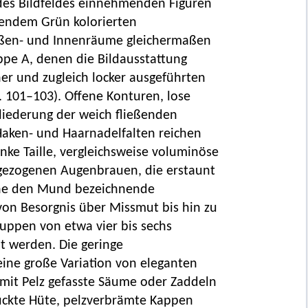
 des Bildfeldes einnehmenden Figuren
endem Grün kolorierten
Außen- und Innenräume gleichermaßen
ppe A, denen die Bildausstattung
her und zugleich locker ausgeführten
. 101–103). Offene Konturen, lose
iederung der weich fließenden
Haken- und Haarnadelfalten reichen
anke Taille, vergleichsweise voluminöse
hgezogenen Augenbrauen, die erstaunt
eine den Mund bezeichnende
on Besorgnis über Missmut bis hin zu
uppen von etwa vier bis sechs
lt werden. Die geringe
ine große Variation von eleganten
mit Pelz gefasste Säume oder Zaddeln
ckte Hüte, pelzverbrämte Kappen