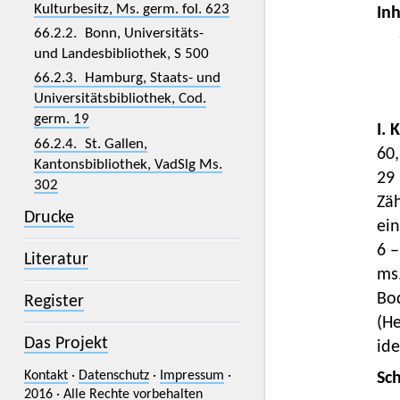
Kulturbesitz, Ms. germ. fol. 623
Inh
66.2.2. Bonn, Universitäts-
und Landesbibliothek, S 500
66.2.3. Hamburg, Staats- und
Universitätsbibliothek, Cod.
germ. 19
I. 
66.2.4. St. Gallen,
60,
Kantonsbibliothek, VadSlg Ms.
29 
302
Zäh
Drucke
ein
6 –
Literatur
ms
Bo
Register
(He
Das Projekt
ide
Kontakt
·
Datenschutz
·
Impressum
·
Sc
2016 · Alle Rechte vorbehalten