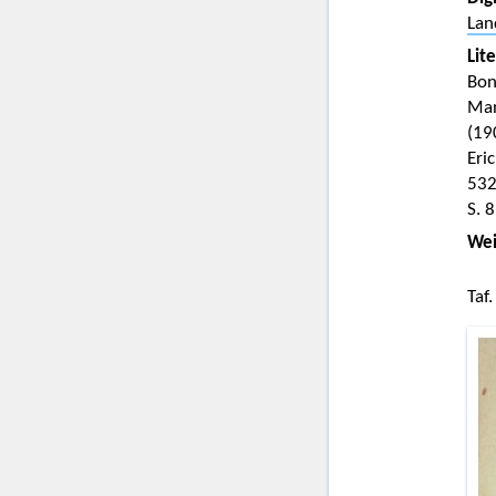
Lan
Lit
Bon
Man
(19
Eri
53
S. 8
Wei
Taf