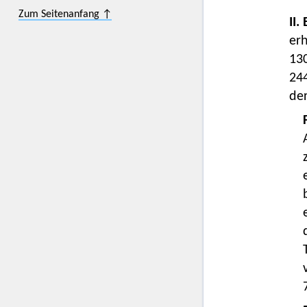
Zum Seitenanfang ↑
II.
erh
13
24
de