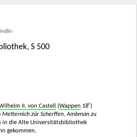
e
 Große‹
bliothek, S 500
r
Wilhelm II. von Castell
(
Wappen
18
)
i à Metternich zür Scherffen, Ambman zu
 in die Alte Universitätsbibliothek
Bonn gekommen.