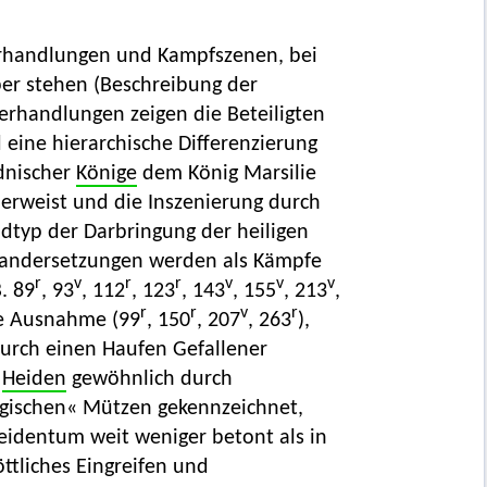
erhandlungen und Kampfszenen, bei
ber stehen (Beschreibung der
e Verhandlungen zeigen die Beteiligten
 eine hierarchische Differenzierung
dnischer
Könige
dem König Marsilie
erweist und die Inszenierung durch
dtyp der Darbringung der heiligen
inandersetzungen werden als Kämpfe
r
v
r
r
v
v
v
. 89
, 93
, 112
, 123
, 143
, 155
, 213
,
r
r
v
r
ie Ausnahme (99
, 150
, 207
, 263
),
durch einen Haufen Gefallener
e
Heiden
gewöhnlich durch
gischen« Mützen gekennzeichnet,
identum weit weniger betont als in
öttliches Eingreifen und