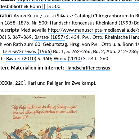
desbibliothek Bonn|||S 500
eratur:
Anton Klette
/
Joseph Ständer
: Catalogi Chirographorum in 
n 1858–1876, Nr. 500;
Handschriftencensus Rheinland (1993)
Bd.
uscripta Mediaevalia
http://www.manuscripta-mediaevalia.d
06) S. 367–369;
Bartsch
(1857)
S. 434;
Paul Otto
: Rheinische Hand
ch von Rath zum 60. Geburtstag. Hrsg. von
Paul Otto
u. a. Bonn 1
2;
Lejeune
/
Stiennon
(1966)
Bd. 1, S. 262–266, Bd. 2, Abb. 212–236
 f.;
Bastert
(2010)
S. 460;
Weber
(2010)
S. 54 f., 260.
tere Materialien im Internet:
Handschriftencensus
r
. XXXIa: 220
.
Karl
und Palligan im Zweikampf.