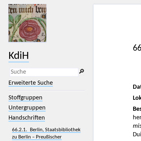
66
KdiH
🔎︎
_
(der Unterstrich) ist Platzhalter für
Erweiterte Suche
genau ein Zeichen.
Da
%
(das Prozentzeichen) ist Platzhalter
Stoffgruppen
Lok
für kein, ein oder mehr als ein
Zeichen.
Untergruppen
Bes
her
Handschriften
mi
66.2.1. Berlin, Staatsbibliothek
Du
zu Berlin – Preußischer