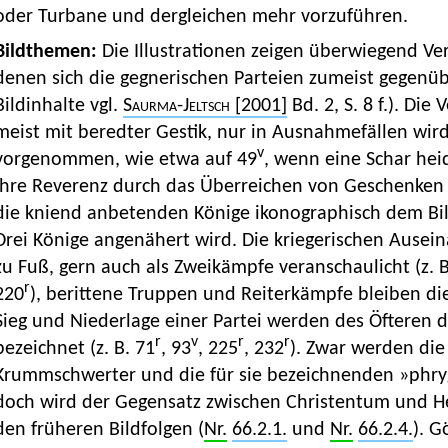
oder Turbane und dergleichen mehr vorzuführen.
Bildthemen:
Die Illustrationen zeigen überwiegend V
denen sich die gegnerischen Parteien zumeist gegenü
Bildinhalte vgl.
Saurma-Jeltsch
[2001]
Bd. 2, S. 8 f.). Di
meist mit beredter Gestik, nur in Ausnahmefällen wird
v
vorgenommen, wie etwa auf 49
, wenn eine Schar hei
ihre Reverenz durch das Überreichen von Geschenken 
die kniend anbetenden Könige ikonographisch dem Bil
Drei Könige angenähert wird. Die kriegerischen Ause
zu Fuß, gern auch als Zweikämpfe veranschaulicht (z. B
r
220
), berittene Truppen und Reiterkämpfe bleiben d
Sieg und Niederlage einer Partei werden des Öfteren 
r
v
r
r
bezeichnet (z. B. 71
, 93
, 225
, 232
). Zwar werden di
Krummschwerter und die für sie bezeichnenden »phry
doch wird der Gegensatz zwischen Christentum und He
den früheren Bildfolgen (
Nr.
66.2.1.
und
Nr.
66.2.4.
). G