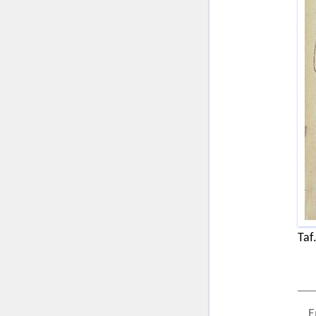
Taf
E