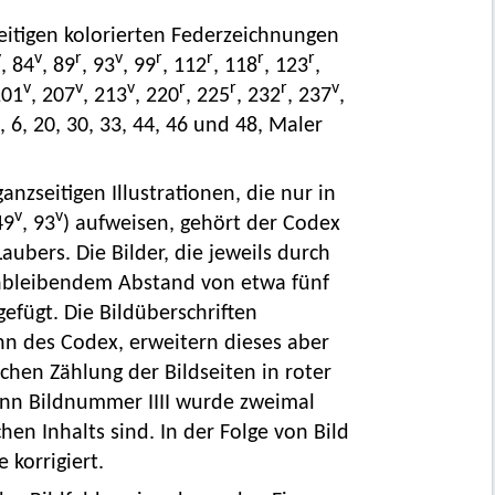
eitigen kolorierten Federzeichnungen
v
v
r
v
r
r
r
r
, 84
, 89
, 93
, 99
, 112
, 118
, 123
,
v
v
v
r
r
r
v
201
, 207
, 213
, 220
, 225
, 232
, 237
,
3, 6, 20, 30, 33, 44, 46 und 48, Maler
zseitigen Illustrationen, die nur in
v
v
49
, 93
) aufweisen, gehört der Codex
ubers. Die Bilder, die jeweils durch
eichbleibendem Abstand von etwa fünf
gefügt. Die Bildüberschriften
nn des Codex, erweitern dieses aber
chen Zählung der Bildseiten in roter
denn Bildnummer IIII wurde zweimal
en Inhalts sind. In der Folge von Bild
 korrigiert.