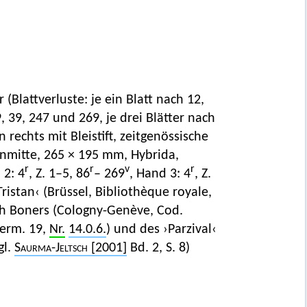
er (Blattverluste: je ein Blatt nach 12,
, 39, 247 und 269, je drei Blätter nach
 rechts mit Bleistift, zeitgenössische
enmitte, 265 × 195 mm, Hybrida,
r
r
v
r
 2: 4
, Z. 1–5, 86
– 269
, Hand 3: 4
, Z.
ristan‹ (Brüssel, Bibliothèque royale,
h Boners (Cologny-Genève, Cod.
germ. 19,
Nr.
14.0.6.
) und des ›Parzival‹
gl.
Saurma-Jeltsch
[2001]
Bd. 2, S. 8)