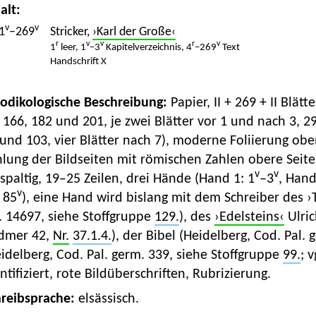
alt:
v
v
1
–269
Stricker,
›Karl der Große‹
r
v
v
r
v
1
leer, 1
–3
Kapitelverzeichnis, 4
–269
Text
Handschrift X
Kodikologische Beschreibung:
Papier, II + 269 + II Blätt
 166, 182 und 201, je zwei Blätter vor 1 und nach 3, 29
und 103, vier Blätter nach 7), moderne Foliierung oben
lung der Bildseiten mit römischen Zahlen obere Seit
v
v
spaltig, 19–25 Zeilen, drei Hände (Hand 1: 1
–3
, Hand
v
 85
), eine Hand wird bislang mit dem Schreiber des ›T
. 14697, siehe Stoffgruppe
129.
), des
›Edelsteins‹
Ulric
dmer 42,
Nr.
37.1.4.
), der Bibel (Heidelberg, Cod. Pal. 
idelberg, Cod. Pal. germ. 339, siehe Stoffgruppe
99.
; v
ntifiziert, rote Bildüberschriften, Rubrizierung.
hreibsprache:
elsässisch.