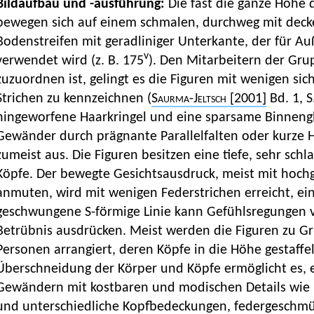
Bildaufbau und -ausführung:
Die fast die ganze Höhe
bewegen sich auf einem schmalen, durchweg mit deck
Bodenstreifen mit geradliniger Unterkante, der für 
v
verwendet wird (z. B. 175
). Den Mitarbeitern der Gru
zuzuordnen ist, gelingt es die Figuren mit wenigen sic
Strichen zu kennzeichnen (
Saurma-Jeltsch
[2001]
Bd. 1, S
hingeworfene Haarkringel und eine sparsame Binnengl
Gewänder durch prägnante Parallelfalten oder kurze 
zumeist aus. Die Figuren besitzen eine tiefe, sehr schl
Köpfe. Der bewegte Gesichtsausdruck, meist mit hoc
anmuten, wird mit wenigen Federstrichen erreicht, 
geschwungene S-förmige Linie kann Gefühlsregungen v
Betrübnis ausdrücken. Meist werden die Figuren zu Gr
Personen arrangiert, deren Köpfe in die Höhe gestaffe
Überschneidung der Körper und Köpfe ermöglicht es, e
Gewändern mit kostbaren und modischen Details wie 
und unterschiedliche Kopfbedeckungen, federgeschmü