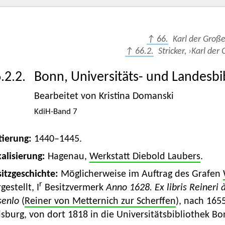
↑ 66.
Karl der Groß
↑ 66.2.
Stricker, ›Karl der
.2.2.
Bonn, Universitäts- und Landesbi
Bearbeitet von Kristina Domanski
KdiH-Band 7
tierung:
1440–1445.
alisierung:
Hagenau,
Werkstatt Diebold Laubers
.
itzgeschichte:
Möglicherweise im Auftrag des Grafen
r
gestellt, I
Besitzvermerk
Anno
1628
. Ex libris Reiner
senlo
(
Reiner von Metternich zur Scherffen
), nach 1655
isburg, von dort 1818 in die Universitätsbibliothek 