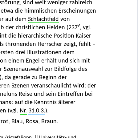
störung, sind weit weniger zahlreich
ich etwa die himmlischen Erscheinungen
er auf dem
Schlachtfeld
von
v
 der christlichen Helden (237
, vgl.
int die hierarchische Position Kaiser
als thronenden Herrscher zeigt, fehlt –
rsten drei Illustrationen dem
von einem Engel erhält und sich mit
er Szenenauswahl zur Bildfolge des
), da gerade zu Beginn der
ren Szenen veranschaulicht wird: der
eneluns Reise und sein Eintreffen bei
mans‹
auf die Kenntnis älterer
en (vgl.
Nr.
31.0.3.
).
rot, Blau, Rosa, Braun.
l/sigrefsBonn|||Universitäts- und