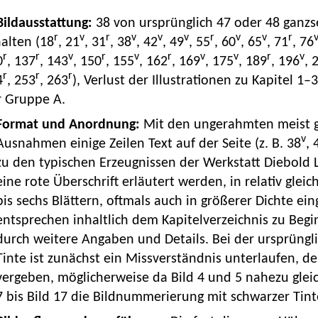
 Bildausstattung:
38 von ursprünglich 47 oder 48 ganzs
r
v
r
v
v
v
r
v
v
r
alten (18
, 21
, 31
, 38
, 42
, 49
, 55
, 60
, 65
, 71
, 76
r
r
v
r
v
r
v
v
r
v
0
, 137
, 143
, 150
, 155
, 162
, 169
, 175
, 189
, 196
, 
r
r
r
4
, 253
, 263
), Verlust der Illustrationen zu Kapitel 1–
r Gruppe A.
Format und Anordnung:
Mit den ungerahmten meist gan
v
Ausnahmen einige Zeilen Text auf der Seite (z. B. 38
, 
zu den typischen Erzeugnissen der Werkstatt Diebold La
eine rote Überschrift erläutert werden, in relativ gl
bis sechs Blättern, oftmals auch in größerer Dichte ein
entsprechen inhaltlich dem Kapitelverzeichnis zu Begi
durch weitere Angaben und Details. Bei der ursprüngli
Tinte ist zunächst ein Missverständnis unterlaufen, 
vergeben, möglicherweise da Bild 4 und 5 nahezu gleich
7 bis Bild 17 die Bildnummerierung mit schwarzer Tinte