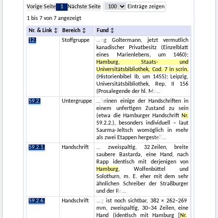
Vorige Seite
1
Nächste Seite
Einträge zeigen
1 bis 7 von 7 angezeigt
Nr. & Link
Bereich
Fund
12.
Stoffgruppe
ng Goltermann, jetzt vermutlich
kanadischer Privatbesitz (Einzelblatt
eines Marienlebens, um 1460);
Hamburg, Staats- und
Universitätsbibliothek, Cod. 7 in scrin.
(Historienbibel Ib, um 1455); Leipzig,
Universitätsbibliothek, Rep. II 156
(Prosalegende der hl. Ma
59.2.
Untergruppe
heinen einige der Handschriften in
einem unfertigen Zustand zu sein
(etwa die Hamburger Handschrift
Nr.
59.2.2.), besonders individuell – laut
Saurma-Jeltsch womöglich in mehr
als zwei Etappen hergestell
59.2.1.
Handschrift
zweispaltig, 32 Zeilen, breite
saubere Bastarda, eine Hand, nach
Rapp identisch mit derjenigen von
Hamburg
, Wolfenbüttel und
Solothurn, m. E. eher mit dem sehr
ähnlichen Schreiber der Straßburger
und der Re
59.2.6.
Handschrift
g ist noch sichtbar, 382 × 262–269
mm, zweispaltig, 30–34 Zeilen, eine
Hand (identisch mit Hamburg [
Nr.