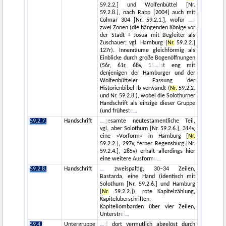
59.2.2.] und Wolfenbüttel [Nr.
59.2.8.], nach Rapp [2004] auch mit
Colmar 304 [Nr. 59.2.1.], wofür
s
zwei Zonen (die hängenden Könige vor
der Stadt + Josua mit Begleiter als
Zuschauer; vgl. Hamburg [
Nr.
59.2.2.]
127r). Innenräume gleichförmig als
Einblicke durch große Bogenöffnungen
(56r, 61r, 68v, 15
ist eng mit
denjenigen der Hamburger und der
Wolfenbütteler Fassung der
Historienbibel Ib verwandt (
Nr.
59.2.2.
und Nr. 59.2.8.), wobei die Solothurner
Handschrift als einzige dieser Gruppe
(und früheste
59.2.7.
Handschrift
gesamte neutestamentliche Teil,
vgl. aber Solothurn [Nr. 59.2.6.], 314v,
eine »Vorform« in Hamburg [
Nr.
59.2.2.], 297v, ferner Regensburg [Nr.
59.2.4.], 285v) erhält allerdings hier
eine weitere Ausformu
59.2.8.
Handschrift
zweispaltig, 30–34 Zeilen,
Bastarda, eine Hand (identisch mit
Solothurn [Nr. 59.2.6.] und Hamburg
[
Nr.
59.2.2.]), rote Kapitelzählung,
Kapitelüberschriften,
Kapitellombarden über vier Zeilen,
Unterstrei
59.4.
Untergruppe
d dort vermutlich abgelöst durch