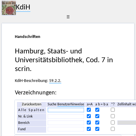
KdiH
☰
Handschriften
Hamburg, Staats- und
Universitätsbibliothek, Cod. 7 in
scrin.
KdiH-Beschreibung:
59.2.2.
Verzeichnungen:
Zurücksetzen
Suche
Benutzerhinweise
a=A
a b = b a
*?
Zellinhalt w
Alle Spalten
Nr. & Link
Bereich
Fund