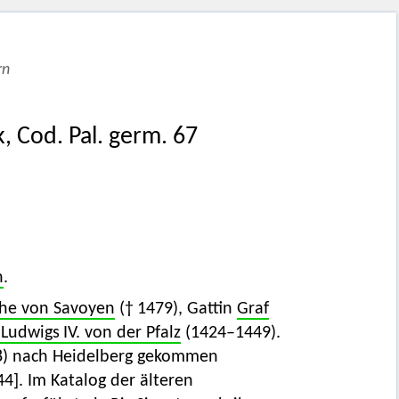
rn
, Cod. Pal. germ. 67
n
.
he von Savoyen
(† 1479), Gattin
Graf
 Ludwigs IV. von der Pfalz
(1424–1449).
08) nach Heidelberg gekommen
4]. Im Katalog der älteren