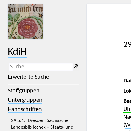
29
KdiH
🔎︎
_
(der Unterstrich) ist Platzhalter für
Erweiterte Suche
genau ein Zeichen.
Da
%
(das Prozentzeichen) ist Platzhalter
Stoffgruppen
Lok
für kein, ein oder mehr als ein
Zeichen.
Untergruppen
Bes
Ul
Handschriften
Na
29.5.1. Dresden, Sächsische
(
We
Landesbibliothek – Staats- und