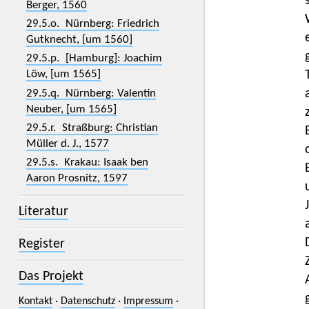
Berger, 1560
29.5.o. Nürnberg: Friedrich
Gutknecht, [um 1560]
29.5.p. [Hamburg]: Joachim
Löw, [um 1565]
29.5.q. Nürnberg: Valentin
Neuber, [um 1565]
29.5.r. Straßburg: Christian
Müller d. J., 1577
29.5.s. Krakau: Isaak ben
Aaron Prosnitz, 1597
Literatur
Register
Das Projekt
Kontakt
·
Datenschutz
·
Impressum
·