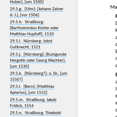
Huber], [um 1500]
Ma
29.5.g. [Ulm]: [Johann Zainer
d. J.], [vor 1506]
29.5.h. Straßburg:
[Bartholomäus Kistler oder
Matthias Hupfuff], 1510
29.5.i. Nürnberg: Jobst
Gutknecht, 1521
29.5.j. [Nürnberg]: [Kunigunde
Hergotin oder Georg Wachter],
[um 1530]
29.5.k. [Nürnberg?]: o. Dr., [um
1550?]
29.5.l. [Bern]: [Matthias
Apiarius], [um 1552]
29.5.m. Straßburg: Jakob
Frölich, 1554
29.5.n. Straßburg: Thiebold