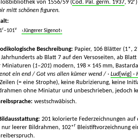
r
loßbibliothek von 1556/59 (
Cod. Pal. germ. 1937
, 92
ir mitt schönen figuren.
alt:
r
v
1
–101
›Jüngerer Sigenot‹
Kodikologische Beschreibung:
Papier, 106 Blätter (1*, 
 Jahrhunderts ab Blatt 7 auf den Versoseiten, ab Blatt
 Miniaturen (
1–201
) modern, 198 × 145 mm, Bastarda
enot ein end / Got vns allen kūmer wend / ·
Lud
[wig]
· 
Zeilen (= eine Strophe), keine Rubrizierung, keine Initi
ldrahmen ohne Miniatur und unbeschrieben, jedoch kei
hreibsprache:
westschwäbisch.
 Bildausstattung:
201 kolorierte Federzeichnungen auf d
r
nur leerer Bildrahmen, 102*
Bleistiftvorzeichnung e
hreiberspruch.