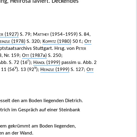
ng, Hellrosa laviert. Deckendes
er
(1927)
S. 79;
Matthey
(1954–1959) S. 84,
einzle
(1978)
S. 320;
Koppitz
(1980)
50 f.;
Ott
tstaatsarchivs Stuttgart. Hrsg. von
Peter
3, Nr. 159;
Ott
(1987a)
S. 250;
r
bb. S. 72 (16
);
Händl
(1999)
passim u. Abb. 2
v
v
. 11 (56
). 13 (92
);
Heinzle
(1999)
S. 127;
Ott
 fesselt den am Boden liegenden Dietrich.
etrich im Gespräch auf einer Steinbank
n dem gekrümmt am Boden liegenden,
en an der Wand.