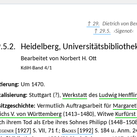
↑ 29.
Dietrich von Be
↑ 29.5.
›Sigenot‹
.5.2.
Heidelberg, Universitätsbibliothek
Bearbeitet von Norbert H. Ott
KdiH-Band 4/1
tierung:
Um 1470.
alisierung:
Stuttgart (?),
Werkstatt
des
Ludwig Henffli
itzgeschichte:
Vermutlich Auftragsarbeit für
Margaret
richs V. von Württemberg
(1413–1480), Witwe
Kurfürst
ch ihrem Tod als Erbe ihres Sohnes Philipp (1448–15
gener
[1927]
S. VII, 71 f.;
Backes
[1992]
S. 184 u. Anm. 24