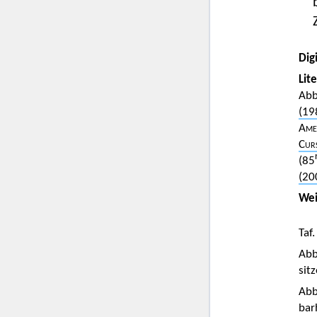
Digi
Lit
Abb
(19
Amel
Cur
(85
(20
Wei
Taf.
Abb
sit
Abb
bar