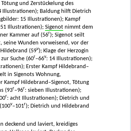
, Tötung und Zerstückelung des
4 Illustrationen); Baldung hilft Dietrich
gbilder: 15 Illustrationen); Kampf
 51 Illustrationen);
Sigenot
nimmt dem
r
einer Kammer auf (56
); Sigenot seilt
ht, seine Wunden vorweisend, vor der
v
t Hildebrand (59
); Klage der Herzogin
r
v
 zur Suche (60
–66
: 14 Illustrationen);
strationen); Erster Kampf Hildebrand–
sselt in Sigenots Wohnung,
iter Kampf Hildebrand–Sigenot, Tötung
r
r
hs (93
–96
: sieben Illustrationen);
r
00
: acht Illustrationen); Dietrich und
v
r
(100
–101
); Dietrich und Hildebrand
n deckend und laviert, kreidiges