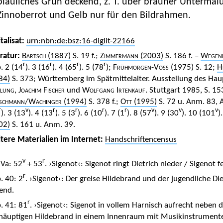
bläuliches Grün deckend, z. T. über brauner Untermalu
Zinnoberrot und Gelb nur für den Bildrahmen.
talisat:
urn:nbn:de:bsz:16-diglit-22166
eratur:
Bartsch
(1887)
S. 19 f.;
Zimmermann
(2003)
S. 186 f. –
Wegen
r
r
r
r
. 2 (14
). 3 (16
). 4 (65
). 5 (78
);
Frühmorgen-Voss
(1975) S. 12;
H
84)
S. 373; Württemberg im Spätmittelalter. Ausstellung des Haup
ung, Joachim Fischer
und
Wolfgang Irtenkauf.
Stuttgart 1985, S. 15
schmann
/
Wachinger
(1994)
S. 378 f.;
Ott
(1995)
S. 72 u. Anm. 83, A
r
v
r
r
r
r
v
v
v
). 3 (13
). 4 (13
). 5 (3
). 6 (10
). 7 (1
). 8 (57
). 9 (30
). 10 (101
)
02)
S. 161 u. Anm. 39.
tere Materialien im Internet:
Handschriftencensus
v
r
 Va: 52
+ 53
. ›Sigenot‹: Sigenot ringt Dietrich nieder / Sigenot
r
. 40: 2
. ›Sigenot‹: Der greise Hildebrand und der jugendliche Di
zend.
r
. 41: 81
. ›Sigenot‹: Sigenot in vollem Harnisch aufrecht nebe
häuptigen Hildebrand in einem Innenraum mit Musikinstrument