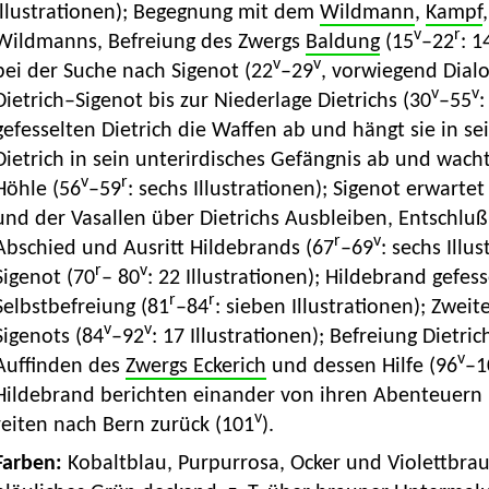
Illustrationen); Begegnung mit dem
Wildmann
,
Kampf
v
r
Wildmanns, Befreiung des Zwergs
Baldung
(15
–22
: 1
v
v
bei der Suche nach Sigenot (22
–29
, vorwiegend Dialo
v
v
Dietrich–Sigenot bis zur Niederlage Dietrichs (30
–55
:
gefesselten Dietrich die Waffen ab und hängt sie in s
Dietrich in sein unterirdisches Gefängnis ab und wac
v
r
Höhle (56
–59
: sechs Illustrationen); Sigenot erwarte
und der Vasallen über Dietrichs Ausbleiben, Entschluß
r
v
Abschied und Ausritt Hildebrands (67
–69
: sechs Illu
r
v
Sigenot (70
– 80
: 22 Illustrationen); Hildebrand gefe
r
r
Selbstbefreiung (81
–84
: sieben Illustrationen); Zwe
v
v
Sigenots (84
–92
: 17 Illustrationen); Befreiung Dietric
v
Auffinden des
Zwergs Eckerich
und dessen Hilfe (96
–1
Hildebrand berichten einander von ihren Abenteuern 
v
reiten nach Bern zurück (101
).
Farben:
Kobaltblau, Purpurrosa, Ocker und Violettbrau