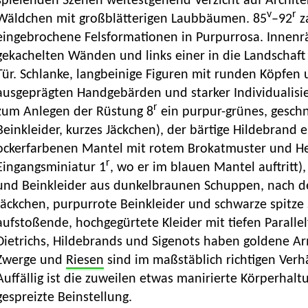
spielenden Szenen weitestgehend Verzicht auf Archite
v
r
Wäldchen mit großblätterigen Laubbäumen. 85
–92
za
eingebrochene Felsformationen in Purpurrosa. Innen
gekachelten Wänden und links einer in die Landschaft
Tür. Schlanke, langbeinige Figuren mit runden Köpfen
ausgeprägten Handgebärden und starker Individualisier
r
zum Anlegen der Rüstung 8
ein purpur-grünes, gesch
Beinkleider, kurzes Jäckchen), der bärtige Hildebrand
ockerfarbenen Mantel mit rotem Brokatmuster und 
r
Eingangsminiatur 1
, wo er im blauen Mantel auftritt)
und Beinkleider aus dunkelbraunen Schuppen, nach
Jäckchen, purpurrote Beinkleider und schwarze spitz
aufstoßende, hochgegürtete Kleider mit tiefen Paralle
Dietrichs, Hildebrands und Sigenots haben goldene Ar
Zwerge und
Riesen
sind im maßstäblich richtigen Verh
Auffällig ist die zuweilen etwas manirierte Körperhalt
gespreizte Beinstellung.