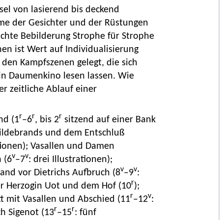
el von lasierend bis deckend
me der Gesichter und der Rüstungen
dichte Bebilderung Strophe für Strophe
n ist Wert auf Individualisierung
den Kampfszenen gelegt, die sich
ein Daumenkino lesen lassen. Wie
r zeitliche Ablauf einer
r
r
r
nd (1
–6
, bis 2
sitzend auf einer Bank
Hildebrands und dem Entschluß
rationen); Vasallen und Damen
v
v
 (6
–7
: drei Illustrationen);
v
v
rand vor Dietrichs Aufbruch (8
–9
:
r
der Herzogin Uot und dem Hof (10
);
r
v
itt mit Vasallen und Abschied (11
–12
:
r
r
ch Sigenot (13
–15
: fünf