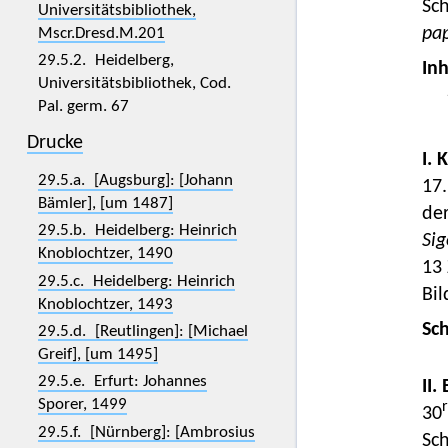
Sch
Universitätsbibliothek,
pap
Mscr.Dresd.M.201
29.5.2. Heidelberg,
Inh
Universitätsbibliothek, Cod.
Pal. germ. 67
Drucke
I. 
29.5.a. [Augsburg]: [Johann
17.
Bämler], [um 1487]
der
29.5.b. Heidelberg: Heinrich
Sig
Knoblochtzer, 1490
13 
29.5.c. Heidelberg: Heinrich
Bi
Knoblochtzer, 1493
Sc
29.5.d. [Reutlingen]: [Michael
Greif], [um 1495]
29.5.e. Erfurt: Johannes
II.
Sporer, 1499
r
30
29.5.f. [Nürnberg]: [Ambrosius
Sc