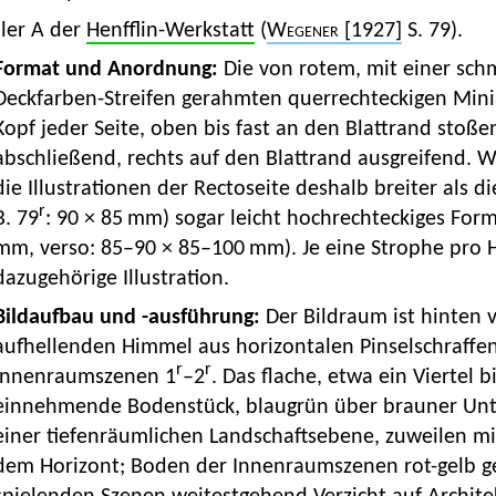
ler A der
Henfflin-Werkstatt
(
Wegener
[1927]
S. 79).
Format und Anordnung:
Die von rotem, mit einer sch
Deckfarben-Streifen gerahmten querrechteckigen Mini
Kopf jeder Seite, oben bis fast an den Blattrand stoßen
abschließend, rechts auf den Blattrand ausgreifend. 
die Illustrationen der Rectoseite deshalb breiter als die
r
B. 79
: 90 × 85 mm) sogar leicht hochrechteckiges For
mm, verso: 85–90 × 85–100 mm). Je eine Strophe pro H
dazugehörige Illustration.
Bildaufbau und -ausführung:
Der Bildraum ist hinten
aufhellenden Himmel aus horizontalen Pinselschraffen
r
r
Innenraumszenen 1
–2
. Das flache, etwa ein Viertel b
einnehmende Bodenstück, blaugrün über brauner Unte
einer tiefenräumlichen Landschaftsebene, zuweilen m
dem Horizont; Boden der Innenraumszenen rot-gelb ge