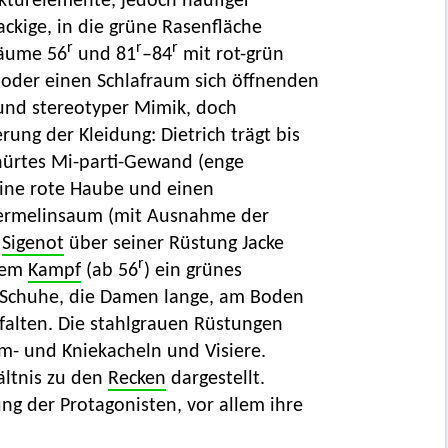
kturelemente, jedoch häufiger
ckige, in die grüne Rasenfläche
r
r
r
räume 56
und 81
–84
mit rot-grün
 oder einen Schlafraum sich öffnenden
 und stereotyper Mimik, doch
ung der Kleidung: Dietrich trägt bis
nürtes Mi-parti-Gewand (enge
 eine rote Haube und einen
Hermelinsaum (mit Ausnahme der
,
Sigenot
über seiner Rüstung Jacke
r
 dem
Kampf
(ab 56
) ein grünes
e Schuhe, die Damen lange, am Boden
lfalten. Die stahlgrauen Rüstungen
m- und Kniekacheln und Visiere.
ältnis zu den
Recken
dargestellt.
ung der Protagonisten, vor allem ihre