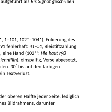
) aufgeführt als
Ris Signot geschriben
2*, 1–101, 102*–104*), Foliierung des
 91 fehlerhaft:
41–51
, Bleistiftzählung
r
, eine Hand (102*
:
Hie haut rÿß
Hennfflin
), einspaltig, Verse abgesetzt,
r
alen. 30
bis auf den farbigen
n Textverlust.
er oberen Hälfte jeder Seite, lediglich
ines Bildrahmens, darunter