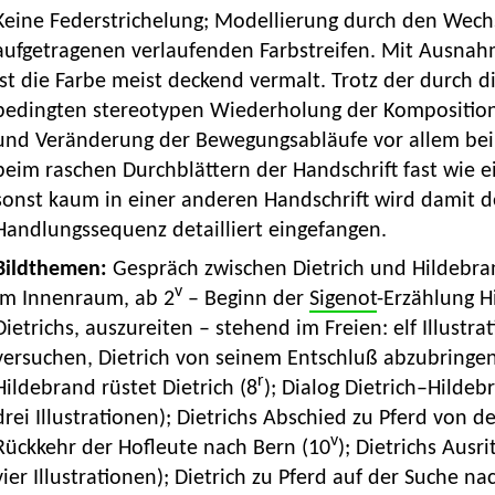
Keine Federstrichelung; Modellierung durch den Wechs
aufgetragenen verlaufenden Farbstreifen. Mit Ausnah
ist die Farbe meist deckend vermalt. Trotz der durch 
bedingten stereotypen Wiederholung der Kompositione
und Veränderung der Bewegungsabläufe vor allem bei 
beim raschen Durchblättern der Handschrift fast wie 
sonst kaum in einer anderen Handschrift wird damit de
Handlungssequenz detailliert eingefangen.
Bildthemen:
Gespräch zwischen Dietrich und Hildebra
v
im Innenraum, ab 2
– Beginn der
Sigenot
-Erzählung 
Dietrichs, auszureiten – stehend im Freien: elf Illust
versuchen, Dietrich von seinem Entschluß abzubringen
r
Hildebrand rüstet Dietrich (8
); Dialog Dietrich–Hildeb
drei Illustrationen); Dietrichs Abschied zu Pferd von 
v
Rückkehr der Hofleute nach Bern (10
); Dietrichs Ausr
vier Illustrationen); Dietrich zu Pferd auf der Suche na