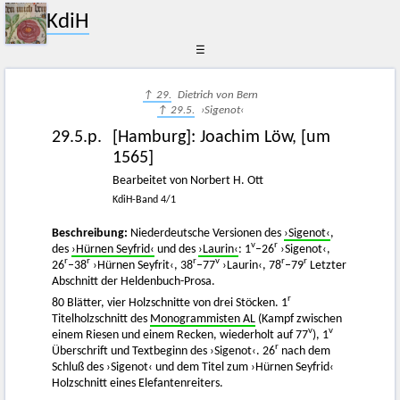
KdiH
☰
↑ 29.
Dietrich von Bern
↑ 29.5.
›Sigenot‹
29.5.p.
[Hamburg]
:
Joachim Löw
,
[um
1565]
Bearbeitet von Norbert H. Ott
KdiH-Band 4/1
Beschreibung:
Niederdeutsche Versionen des
›Sigenot‹
,
v
r
des
›Hürnen Seyfrid‹
und des
›Laurin‹
: 1
–26
›Sigenot‹,
r
r
r
v
r
r
26
–38
›Hürnen Seyfrit‹, 38
–77
›Laurin‹, 78
–79
Letzter
Abschnitt der Heldenbuch-Prosa.
r
80 Blätter, vier Holzschnitte von drei Stöcken. 1
Titelholzschnitt des
Monogrammisten AL
(Kampf zwischen
v
v
einem Riesen und einem Recken, wiederholt auf 77
), 1
r
Überschrift und Textbeginn des ›Sigenot‹. 26
nach dem
Schluß des ›Sigenot‹ und dem Titel zum ›Hürnen Seyfrid‹
Holzschnitt eines Elefantenreiters.