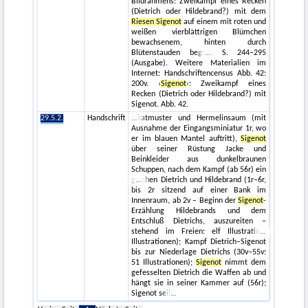
Bildrahmens: Zweikampf eines Recken
(Dietrich oder Hildebrand?) mit dem
Riesen Sigenot
auf einem mit roten und
weißen vierblättrigen Blümchen
bewachsenem, hinten durch
Blütenstauden begr
, S. 244–295
(Ausgabe). Weitere Materialien im
Internet: Handschriftencensus Abb. 42:
200v. ›
Sigenot
‹: Zweikampf eines
Recken (Dietrich oder Hildebrand?) mit
Sigenot. Abb. 42.
29.5.2.
Handschrift
katmuster und Hermelinsaum (mit
Ausnahme der Eingangsminiatur 1r, wo
er im blauen Mantel auftritt),
Sigenot
über seiner Rüstung Jacke und
Beinkleider aus dunkelbraunen
Schuppen, nach dem Kampf (ab 56r) ein
g
chen Dietrich und Hildebrand (1r–6r,
bis 2r sitzend auf einer Bank im
Innenraum, ab 2v – Beginn der
Sigenot
-
Erzählung Hildebrands und dem
Entschluß Dietrichs, auszureiten –
stehend im Freien: elf Illustratio
Illustrationen); Kampf Dietrich–Sigenot
bis zur Niederlage Dietrichs (30v–55v:
51 Illustrationen);
Sigenot
nimmt dem
gefesselten Dietrich die Waffen ab und
hängt sie in seiner Kammer auf (56r);
Sigenot seil