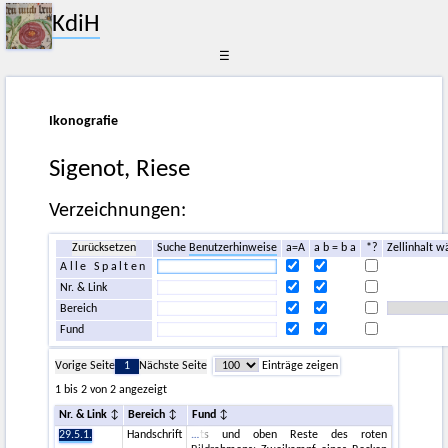
KdiH
☰
Ikonografie
Sigenot, Riese
Verzeichnungen:
Zurücksetzen
Suche
Benutzerhinweise
a=A
a b = b a
*?
Zellinhalt w
Alle Spalten
Nr. & Link
Bereich
Fund
Vorige Seite
1
Nächste Seite
Einträge zeigen
1 bis 2 von 2 angezeigt
Nr. & Link
Bereich
Fund
29.5.1.
Handschrift
ts und oben Reste des roten