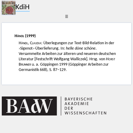
KdiH
☰
Händl
(1999)
Händl, Claudia
: Überlegungen zur Text-Bild-Relation in der
›Sigenot‹-Überlieferung. In:
helle döne schöne
.
Versammelte Arbeiten zur älteren und neueren deutschen
Literatur [Festschrift Wolfgang Walliczek]. Hrsg. von
Horst
Brunner
u. a. Göppingen 1999 (Göppinger Arbeiten zur
Germanistik 668), S. 87–129.