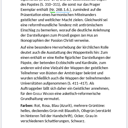
des Papstes (S. 310–311), die sonst nur das Prager
Exemplar enthält (
Nr.
26B.1.6.
), zumindest auf die
Präsentation eines harmonischen Miteinanders
geistlicher und weltlicher Macht zielen. Gleichwohl sei
eine reformfreundliche Tendenz mit antirömischem
Einschlag zu bemerken, worauf die deutliche Anlehnung
der Darstellungen zum Prozeß gegen Jan Hus an
Ikonographien der Passion Christi verweise.
Auf eine besondere Hervorhebung der kirchlichen Rolle
deutet auch die Ausstattung des Wappenteils hin: Zum
einen enthält er eine Reihe figürlicher Darstellungen der
Päpste, der betenden Erzbischöfe und Kardinäle, zum
anderen wird eine Vielzahl der Wappen der geistlichen
Teilnehmer von Büsten der Amtsträger bekrönt und
wurden schließlich auch die Wappen der teilnehmenden
Universitäten aufgenommen (S. 411–417). Als
Auftraggeber läßt sich daher ein Geistlicher annehmen,
für den
Gisela Wacker
eine asketisch-reformerische
Grundhaltung vermutet.
Farben:
Rot, Rosa, Blau (Azurit), mehrere Grüntöne:
helles, deckendes Grün mit Blaustich, Olivgrün (verstärkt
im hinteren Teil der Handschrift), Ocker, Grau in
verschiedenen Schattierungen, Schwarz.