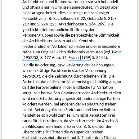
Architekturen und Räume werden kursorisch behandelt
und oftmals nur in Umrissen angedeutet, im Detail aber
nicht ausgearbeitet, dies allerdings mit schlüssiger
Perspektive (z. B. Kachelboden S. 22, Gebäude S. 218–
219 und S. 224–225, Arkadenbögen S. 264, 269). Die
geschickte tiefenräumliche Staffelung der
Personengruppen sowie die perspektivische Stimmigkeit
der Architekturen lassen auf die Kenntnis
niederländischer Vorbilder schließen und eine besondere
Nähe zum Original Ulrich Richentals vermuten (vgl.
Pächt
[1952/53]
S. 177 Anm. 14,
Fischel
[1959]
S. 328 f.).
Für die Kolorierung, bzw. Lavierung der Zeichnungen
wurden kräftige Farbtöne in starker Verdünnung
bevorzugt, die die Zeichnung durchscheinen läßt. Die
Farbe füllt dabei die Umrißlinie meist gleichmäßig aus, so
daß die Farbverteilung in der Bildfläche für Variation
sorgt. Nur bei weißen Gewändern oder Architekturteilen
wird eine Schattierung angestrebt, indem einige Partien
koloriert werden, bei anderen der Papiergrund stehen
bleibt. Bei den größeren Freiräume und leeren Seiten
handelt es sich wohl zum Teil um nicht genutzten Frei
raum für Illustrationen, da sie sich zumeist im Anschluß
an Bildsequenzen finden. So sind z. B. S. 6 unter der
Überschrift
Die Fürsten
die Wappen der sieben
Kurfürsten gezeigt, die erst auf S. 7 unter dem Titulus: