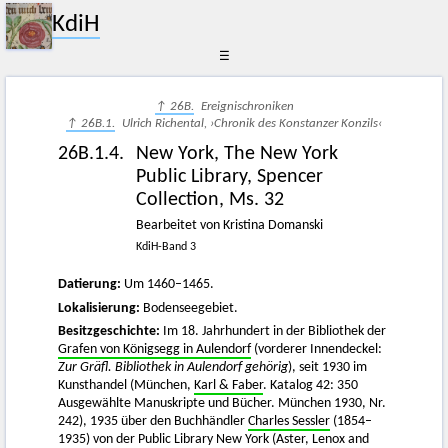
KdiH
☰
↑ 26B.
Ereignischroniken
↑ 26B.1.
Ulrich Richental, ›Chronik des Konstanzer Konzils‹
26B.1.4.
New York, The New York
Public Library, Spencer
Collection, Ms. 32
Bearbeitet von Kristina Domanski
KdiH-Band 3
Datierung:
Um 1460–1465.
Lokalisierung:
Bodenseegebiet.
Besitzgeschichte:
Im 18. Jahrhundert in der Bibliothek der
Grafen von Königsegg in Aulendorf
(vorderer Innendeckel:
Zur Gräfl. Bibliothek in Aulendorf gehörig
), seit 1930 im
Kunsthandel (München,
Karl & Faber
. Katalog 42: 350
Ausgewählte Manuskripte und Bücher. München 1930, Nr.
242), 1935 über den Buchhändler
Charles Sessler
(1854–
1935) von der Public Library New York (Aster, Lenox and