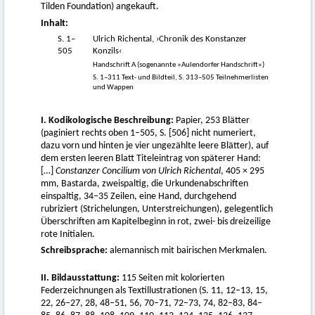
Tilden Foundation) angekauft.
Inhalt:
S. 1–
Ulrich Richental, ›Chronik des Konstanzer
505
Konzils‹
Handschrift A (sogenannte »Aulendorfer Handschrift«)
S. 1–311 Text- und Bildteil, S. 313–505 Teilnehmerlisten
und Wappen
I. Kodikologische Beschreibung:
Papier, 253 Blätter
(paginiert rechts oben 1–505, S. [506] nicht numeriert,
dazu vorn und hinten je vier ungezählte leere Blätter), auf
dem ersten leeren Blatt Titeleintrag von späterer Hand:
[…]
Constanzer Concilium von Ulrich Richental
, 405 × 295
mm, Bastarda, zweispaltig, die Urkundenabschriften
einspaltig, 34–35 Zeilen, eine Hand, durchgehend
rubriziert (Strichelungen, Unterstreichungen), gelegentlich
Überschriften am Kapitelbeginn in rot, zwei- bis dreizeilige
rote Initialen.
Schreibsprache:
alemannisch mit bairischen Merkmalen.
II. Bildausstattung:
115 Seiten mit kolorierten
Federzeichnungen als Textillustrationen (S. 11, 12–13, 15,
22, 26–27, 28, 48–51, 56, 70–71, 72–73, 74, 82–83, 84–