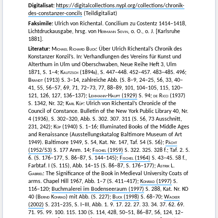
Digitalisat:
https://digitalcollections.nypl.org/collections/chronik-
des-constanzer-concils
(Teildigitaliat)
Faksimile:
Ulrich von Richental. Concilium zu Costentz 1414–1418,
Lichtdruckausgabe, hrsg. von
Hermann Sevin
, o. O., o. J. [Karlsruhe
1881].
Literatur:
Michael Richard Buck
: Über Ulrich Richental’s Chronik des
Konstanzer Konzil’s. In: Verhandlungen des Vereins für Kunst und
Alterthum in Ulm und Oberschwaben, Neue Reihe Heft 3, Ulm
1871, S. 1–4;
Kautzsch (1894b
), S. 447–448. 452–457. 483–485. 496;
Brandt (1913
) S. 3–14, zahlreiche Abb. (S. 8–9, 24–25, 56, 33, 40–
41, 55, 56–57, 69, 71, 72–73, 77, 88–89, 101, 104–105, 115, 120–
121, 126, 127, 136–137);
Lehmann-Haupt
(1929)
S. 94;
de Ricci
(1937)
S. 1342, Nr. 32;
Karl Küp
: Ulrich von Richental’s Chronicle of the
Council of Constance. Bulletin of the New York Public Library 40, Nr.
4 (1936), S. 302–320, Abb. S. 302. 307. 311 (S. 56, 73 Ausschnitt,
231, 242);
Küp (1940)
S. 1–16; Illuminated Books of the Middle Ages
and Renaissance (Ausstellungskatalog Baltimore Museum of Art
1949). Baltimore 1949, S. 54, Kat. Nr. 147, Taf. 54 (S. 56);
Pächt
(1952/53)
S. 177 Anm. 14;
Fischel
(1959)
S. 322. 325. 328 f.; Taf. 2. 5.
6. (S. 176–177, S. 86–87, S. 144–145);
Fischel
(1964)
S. 43–45. 58 f.,
Farbtaf. I (S. 115), Abb. 14–15 (S. 86–87, S. 176–177);
Astrik L.
Gabriel
: The Significance of the Book in Medieval University Coats of
arms. Chapel Hill 1967, Abb. 1–7 (S. 411–417);
Konrad
(1997)
S.
116–120;
Buchmalerei im Bodenseeraum (1997)
S. 288, Kat. Nr. KO
40 (
Bernd Konrad
) mit Abb. (S. 227);
Buck
(1998)
S. 68–70;
Wacker
(2002)
S. 231–235, S. I–III, Abb. 1. 9. 17. 22. 27. 33. 34. 37. 62. 69.
71. 95. 99. 100. 115. 130 (S. 114, 428, 50–51, 86–87, 56, 124, 12–