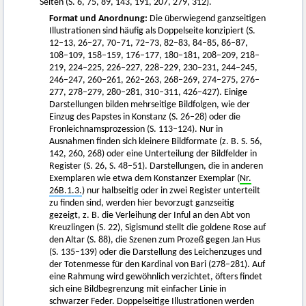
Seiten (S. 6, 75, 89, 143, 191, 207, 279, 312).
Format und Anordnung:
Die überwiegend ganzseitigen
Illustrationen sind häufig als Doppelseite konzipiert (S.
12–13, 26–27, 70–71, 72–73, 82–83, 84–85, 86–87,
108–109, 158–159, 176–177, 180–181, 208–209, 218–
219, 224–225, 226–227, 228–229, 230–231, 244–245,
246–247, 260–261, 262–263, 268–269, 274–275, 276–
277, 278–279, 280–281, 310–311, 426–427). Einige
Darstellungen bilden mehrseitige Bildfolgen, wie der
Einzug des Papstes in Konstanz (S. 26–28) oder die
Fronleichnamsprozession (S. 113–124). Nur in
Ausnahmen finden sich kleinere Bildformate (z. B. S. 56,
142, 260, 268) oder eine Unterteilung der Bildfelder in
Register (S. 26, S. 48–51). Darstellungen, die in anderen
Exemplaren wie etwa dem Konstanzer Exemplar (
Nr.
26B.1.3.
) nur halbseitig oder in zwei Register unterteilt
zu finden sind, werden hier bevorzugt ganzseitig
gezeigt, z. B. die Verleihung der Inful an den Abt von
Kreuzlingen (S. 22), Sigismund stellt die goldene Rose auf
den Altar (S. 88), die Szenen zum Prozeß gegen Jan Hus
(S. 135–139) oder die Darstellung des Leichenzuges und
der Totenmesse für den Kardinal von Bari (278–281). Auf
eine Rahmung wird gewöhnlich verzichtet, öfters findet
sich eine Bildbegrenzung mit einfacher Linie in
schwarzer Feder. Doppelseitige Illustrationen werden