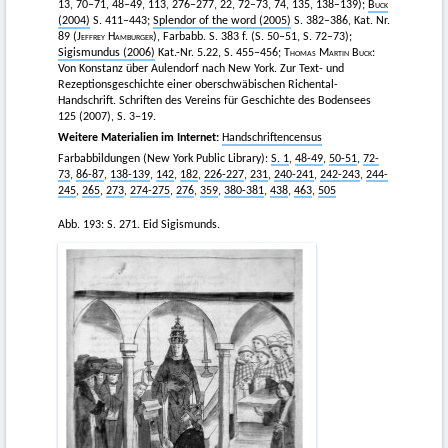
13, 70–71, 48–49, 113, 276–277, 22, 72–73, 74, 135, 138–139);
Buck
(2004)
S. 411–443;
Splendor of the word (2005)
S. 382–386, Kat. Nr.
89 (
Jeffrey Hamburger),
Farbabb. S. 383 f. (S. 50–51, S. 72–73);
Sigismundus (2006)
Kat.-Nr. 5.22, S. 455–456;
Thomas Martin Buck
:
Von Konstanz über Aulendorf nach New York. Zur Text- und
Rezeptionsgeschichte einer oberschwäbischen Richental-
Handschrift. Schriften des Vereins für Geschichte des Bodensees
125 (2007), S. 3–19.
Weitere Materialien im Internet:
Handschriftencensus
Farbabbildungen (New York Public Library):
S. 1
,
48-49
,
50-51
,
72-
73
,
86-87
,
138-139
,
142
,
182
,
226-227
,
231
,
240-241
,
242-243
,
244-
245
,
265
,
273
,
274-275
,
276
,
359
,
380-381
,
438
,
463
,
505
Abb. 193: S. 271. Eid Sigismunds.