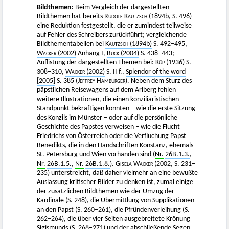
Bildthemen:
Beim Vergleich der dargestellten
Bildthemen hat bereits
Rudolf Kautzsch
(1894b, S. 496)
eine Reduktion festgestellt, die er zumindest teilweise
auf Fehler des Schreibers zurückführt; vergleichende
Bildthementabellen bei
Kautzsch
(1894b)
S. 492–495,
Wacker
(2002)
Anhang I,
Buck
(2004)
S. 438–443;
Auflistung der dargestellten Themen bei:
Küp
(1936) S.
308–310,
Wacker
(2002)
S. II f.,
Splendor of the word
[2005]
S. 385 (
Jeffrey Hamburger
). Neben dem Sturz des
päpstlichen Reisewagens auf dem Arlberg fehlen
weitere Illustrationen, die einen konziliaristischen
Standpunkt bekräftigen könnten – wie die erste Sitzung
des Konzils im Münster – oder auf die persönliche
Geschichte des Papstes verweisen – wie die Flucht
Friedrichs von Österreich oder die Verfluchung Papst
Benedikts, die in den Handschriften Konstanz, ehemals
St. Petersburg und Wien vorhanden sind (
Nr.
26B.1.3.
,
Nr.
26B.1.5.
,
Nr.
26B.1.8.
).
Gisela Wacker
(2002, S. 231–
235) unterstreicht, daß daher vielmehr an eine bewußte
Auslassung kritischer Bilder zu denken ist, zumal einige
der zusätzlichen Bildthemen wie der Umzug der
Kardinäle (S. 248), die Übermittlung von Supplikationen
an den Papst (S. 260–261), die Pfründenverleihung (S.
262–264), die über vier Seiten ausgebreitete Krönung
Sigismunds (S. 268–271) und der abschließende Segen