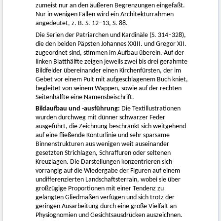
zumeist nur an den äußeren Begrenzungen eingefaßt.
Nur in wenigen Fällen wird ein Architekturrahmen
angedeutet, z. B. S. 12–13, S. 88.
Die Serien der Patriarchen und Kardinäle (S. 314–328),
die den beiden Päpsten Johannes XXIII. und Gregor XII.
zugeordnet sind, stimmen im Aufbau überein. Auf der
linken Blatthälfte zeigen jeweils zwei bis drei gerahmte
Bildfelder übereinander einen Kirchenfürsten, der im
Gebet vor einem Pult mit aufgeschlagenem Buch kniet,
begleitet von seinem Wappen, sowie auf der rechten
Seitenhälfte eine Namensbeischrift.
Bildaufbau und -ausführung:
Die Textillustrationen
wurden durchweg mit dünner schwarzer Feder
ausgeführt, die Zeichnung beschränkt sich weitgehend
auf eine fließende Konturlinie und sehr sparsame
Binnenstrukturen aus wenigen weit auseinander
gesetzten Strichlagen, Schraffuren oder seltenen
Kreuzlagen. Die Darstellungen konzentrieren sich
vorrangig auf die Wiedergabe der Figuren auf einem
undifferenzierten Landschaftsterrain, wobei sie über
großzügige Proportionen mit einer Tendenz zu
gelängten Gliedmaßen verfügen und sich trotz der
geringen Ausarbeitung durch eine große Vielfalt an
Physiognomien und Gesichtsausdrücken auszeichnen.