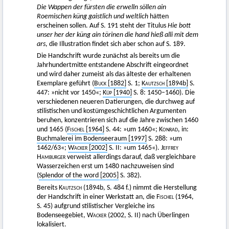
Die Wappen der fürsten die erwelln söllen ain
Roemischen küng gaistlich und weltlich
hätten
erscheinen sollen. Auf S. 191 steht der Titulus
Hie bott
unser her der küng ain törinen die hand hieß alli mit dem
ars
, die Illustration findet sich aber schon auf S. 189.
Die Handschrift wurde zunächst als bereits um die
Jahrhundertmitte entstandene Abschrift eingeordnet
und wird daher zumeist als das älteste der erhaltenen
Exemplare geführt (
Buck
[1882]
S. 1;
Kautzsch
[1894b]
S.
447: »nicht vor 1450«;
Küp
[1940]
S. 8: 1450–1460). Die
verschiedenen neueren Datierungen, die durchweg auf
stilistischen und kostümgeschichtlichen Argumenten
beruhen, konzentrieren sich auf die Jahre zwischen 1460
und 1465 (
Fischel
[1964]
S. 44: »um 1460«;
Konrad,
in:
Buchmalerei im Bodenseeraum [1997]
S. 288: »um
1462/63«;
Wacker
[2002]
S. II: »um 1465«).
Jeffrey
Hamburger
verweist allerdings darauf, daß vergleichbare
Wasserzeichen erst um 1480 nachzuweisen sind
(
Splendor of the word [2005]
S. 382).
Bereits
Kautzsch
(1894b, S. 484 f.) nimmt die Herstellung
der Handschrift in einer Werkstatt an, die
Fischel (1964
,
S. 45) aufgrund stilistischer Vergleiche ins
Bodenseegebiet,
Wacker
(2002, S. II) nach Überlingen
lokalisiert.