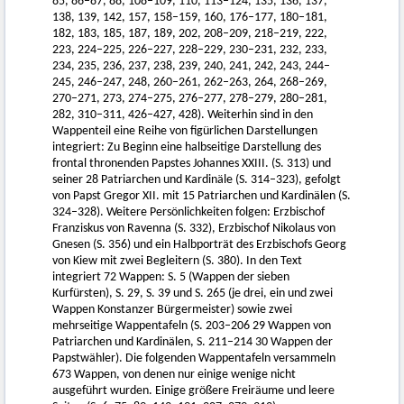
85, 86–87, 88, 108–109, 110, 113–124, 135, 136, 137,
138, 139, 142, 157, 158–159, 160, 176–177, 180–181,
182, 183, 185, 187, 189, 202, 208–209, 218–219, 222,
223, 224–225, 226–227, 228–229, 230–231, 232, 233,
234, 235, 236, 237, 238, 239, 240, 241, 242, 243, 244–
245, 246–247, 248, 260–261, 262–263, 264, 268–269,
270–271, 273, 274–275, 276–277, 278–279, 280–281,
282, 310–311, 426–427, 428). Weiterhin sind in den
Wappenteil eine Reihe von figürlichen Darstellungen
integriert: Zu Beginn eine halbseitige Darstellung des
frontal thronenden Papstes Johannes XXIII. (S. 313) und
seiner 28 Patriarchen und Kardinäle (S. 314–323), gefolgt
von Papst Gregor XII. mit 15 Patriarchen und Kardinälen (S.
324–328). Weitere Persönlichkeiten folgen: Erzbischof
Franziskus von Ravenna (S. 332), Erzbischof Nikolaus von
Gnesen (S. 356) und ein Halbporträt des Erzbischofs Georg
von Kiew mit zwei Begleitern (S. 380). In den Text
integriert 72 Wappen: S. 5 (Wappen der sieben
Kurfürsten), S. 29, S. 39 und S. 265 (je drei, ein und zwei
Wappen Konstanzer Bürgermeister) sowie zwei
mehrseitige Wappentafeln (S. 203–206 29 Wappen von
Patriarchen und Kardinälen, S. 211–214 30 Wappen der
Papstwähler). Die folgenden Wappentafeln versammeln
673 Wappen, von denen nur einige wenige nicht
ausgeführt wurden. Einige größere Freiräume und leere