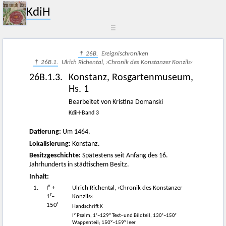
KdiH
☰
↑ 26B.
Ereignischroniken
↑ 26B.1.
Ulrich Richental, ›Chronik des Konstanzer Konzils‹
26B.1.3.
Konstanz, Rosgartenmuseum,
Hs. 1
Bearbeitet von Kristina Domanski
KdiH-Band 3
Datierung:
Um 1464.
Lokalisierung:
Konstanz.
Besitzgeschichte:
Spätestens seit Anfang des 16.
Jahrhunderts in städtischem Besitz.
Inhalt:
v
1.
I
+
Ulrich Richental, ›Chronik des Konstanzer
r
1
–
Konzils‹
r
150
Handschrift K
v
r
v
r
r
I
Psalm, 1
–129
Text- und Bildteil, 130
–150
v
v
Wappenteil; 150
–159
leer