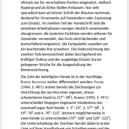
oftmals nur für verschattete Partien eingesetzt, vielfach
Papiergrund als lichte Stellen freilassen. Nur sehr
sporadisch kam als letzter Schritt der Blauton nochmals
deckend für Ornamente auf Gewändern oder Zaumzeug
zum Einsatz. Im zweiten Teil der Handschrift sind die
einzelnen Arbeitsphasen weniger deutlich voneinander
abzugrenzen, die lavierten Farbtöne werden seltener für
Gewänder verwendet, das Grün wird deckender und
konturfüllend eingesetzt, die Farbpalette zuweilen um
ein leuchtendes Rot erweitert. Die Federzeichnung des
zweiten Teils kennzeichnet dabei durchgehend ein
kräftiger Duktus und der ausgiebige Einsatz kurzer
gebogener Striche für die Ausgestaltung der
Binnenzeichnung.
Die Zahl der beteiligten Hände ist in der Nachfolge
Rudolf Kautzschs
weiter differenziert worden:
Fischel
(1964, S. 48 f.) ordnet bereits die Zeichnungen zur
Hinrichtung des Jan Hus einer eigenen, etwas
v
r
schwächeren Hand zu (57
–58
),
Konrad
(1993, S. 99 f.)
unterscheidet hingegen insgesamt mindestens vier,
r
v
v
r
eventuell sogar fünf Hände: 1. 5
–53
, 2. 57
–58
, 3.
v
r
v
r
59
–70
und 4. 70
–122
, letztere möglicherweise in
v
r
r
r
zwei Hände zu unterscheiden (70
–106
und 120
–122
).
Die Unterscheidung der Zeichner beruht dabei in erster
Linie auf ihrer Handhabung von Schattierungen und der