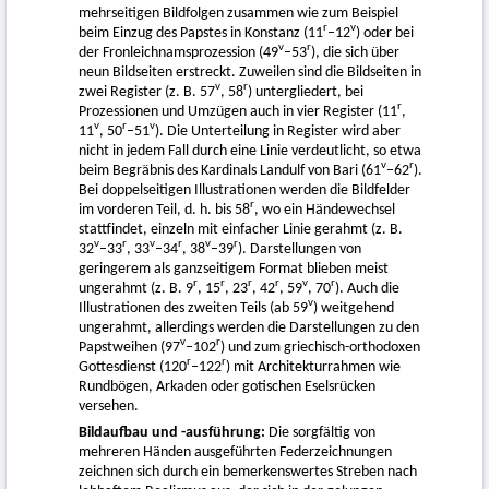
mehrseitigen Bildfolgen zusammen wie zum Beispiel
r
v
beim Einzug des Papstes in Konstanz (11
–12
) oder bei
v
r
der Fronleichnamsprozession (49
–53
), die sich über
neun Bildseiten erstreckt. Zuweilen sind die Bildseiten in
v
r
zwei Register (z. B. 57
, 58
) untergliedert, bei
r
Prozessionen und Umzügen auch in vier Register (11
,
v
r
v
11
, 50
–51
). Die Unterteilung in Register wird aber
nicht in jedem Fall durch eine Linie verdeutlicht, so etwa
v
r
beim Begräbnis des Kardinals Landulf von Bari (61
–62
).
Bei doppelseitigen Illustrationen werden die Bildfelder
r
im vorderen Teil, d. h. bis 58
, wo ein Händewechsel
stattfindet, einzeln mit einfacher Linie gerahmt (z. B.
v
r
v
r
v
r
32
–33
, 33
–34
, 38
–39
). Darstellungen von
geringerem als ganzseitigem Format blieben meist
r
r
r
r
v
r
ungerahmt (z. B. 9
, 15
, 23
, 42
, 59
, 70
). Auch die
v
Illustrationen des zweiten Teils (ab 59
) weitgehend
ungerahmt, allerdings werden die Darstellungen zu den
v
r
Papstweihen (97
–102
) und zum griechisch-orthodoxen
r
r
Gottesdienst (120
–122
) mit Architekturrahmen wie
Rundbögen, Arkaden oder gotischen Eselsrücken
versehen.
Bildaufbau und -ausführung:
Die sorgfältig von
mehreren Händen ausgeführten Federzeichnungen
zeichnen sich durch ein bemerkenswertes Streben nach