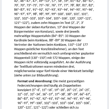
r
v
r
v
v
v
v
r
v
v
r
v
r
42
, 46
–47
, 47
, 49
–53
, 57
, 58
, 59
, 61
–62
, 66
–67
,
r
v
v
r
v
r
v
r
v
r
r
v
v
70
, 70
, 73
–75
, 75
–76
, 76
, 77
, 77
, 78
, 80
, 81
, 82
,
v
r
r
v
r
v
r
v
r
v
r
v
r
86
–87
, 91
, 91
–92
, 92
–93
, 93
–94
, 94
–95
, 95
–96
,
v
r
v
r
v
r
v
r
v
r
v
96
–97
, 97
, 98
, 98
, 99
, 99
–100
, 100
, 101
, 101
,
r
v
r
v
r
v
r
r
v
r
102
, 102
–103
, 103
–104
, 105
–106
, 120
, 120
–121
,
v
r
r
v
r
121
–122
), zudem zehn Wappen im Text (2
, 2
, 3
v
Wappen der sieben Kurfürsten, 13
drei Wappen der
Bürgermeister von Konstanz), sowie drei jeweils
v
v
mehrseitige Wappentafeln (84
–85
: 33 Wappen der
r
v
Kardinäle beim Konklave, 88
–89
30 Wappen der
v
r
Vertreter der Nationen beim Konklave, 110
–116
177
Wappen geistlicher Konzilsteilnehmer), an den Text
anschließend ein vermutlich noch umfangreicher geplanter
r
r
Wappenteil (130
–150
) mit 572 Wappen, einige der
Wappen nicht vollständig ausgeführt. An der Ausführung
der Textillustrationen waren mindesten drei,
möglicherweise sogar fünf Hände einer Werkstatt beteiligt
(siehe unten zur Bildausführung).
Format und Anordnung:
Die meist ganzseitigen
Federzeichnungen sind häufig als Doppelseiten
v
r
v
r
v
r
v
r
r
r
konzipiert (5
–6
, 15
–16
, 19
–20
, 20
–21
, 24
–25
,
v
r
v
r
v
r
v
r
v
r
v
r
32
–33
, 33
–34
, 36
–37
, 37
–38
, 38
–39
, 66
–67
,
v
r
v
r
v
r
v
r
v
r
v
r
86
–87
, 91
–92
, 92
–93
, 93
–94
, 94
–95
, 95
–96
,
v
r
v
r
v
r
v
r
v
r
96
–97
, 99
–100
, 102
–103
, 103
–104
, 105
–106
,
v
r
v
r
120
–121
, 121
–122
) oder schließen sich zu