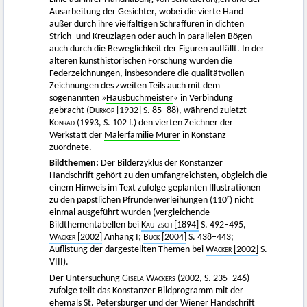
Ausarbeitung der Gesichter, wobei die vierte Hand
außer durch ihre vielfältigen Schraffuren in dichten
Strich- und Kreuzlagen oder auch in parallelen Bögen
auch durch die Beweglichkeit der Figuren auffällt. In der
älteren kunsthistorischen Forschung wurden die
Federzeichnungen, insbesondere die qualitätvollen
Zeichnungen des zweiten Teils auch mit dem
sogenannten »
Hausbuchmeister
« in Verbindung
gebracht (
Dürkop
[1932] S. 85–88), während zuletzt
Konrad
(1993, S. 102 f.) den vierten Zeichner der
Werkstatt der
Malerfamilie Murer
in Konstanz
zuordnete.
Bildthemen:
Der Bilderzyklus der Konstanzer
Handschrift gehört zu den umfangreichsten, obgleich die
einem Hinweis im Text zufolge geplanten Illustrationen
r
zu den päpstlichen Pfründenverleihungen (110
) nicht
einmal ausgeführt wurden (vergleichende
Bildthementabellen bei
Kautzsch
[1894]
S. 492–495,
Wacker
[2002]
Anhang I;
Buck
[2004]
S. 438–443;
Auflistung der dargestellten Themen bei
Wacker
[2002]
S.
VIII).
Der Untersuchung
Gisela Wackers
(2002, S. 235–246)
zufolge teilt das Konstanzer Bildprogramm mit der
ehemals St. Petersburger und der Wiener Handschrift