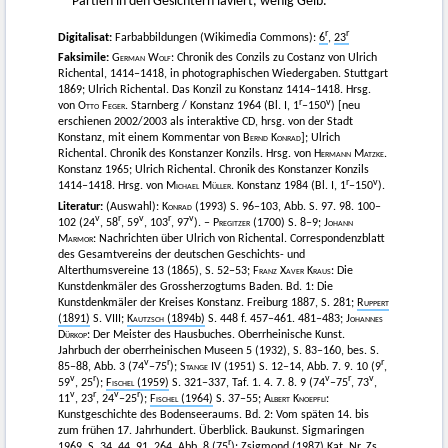
Partien in den Gesichtern laviert, wenig Gelb.
r
r
Digitalisat:
Farbabbildungen (Wikimedia Commons):
6
,
23
Faksimile:
German Wolf
: Chronik des Conzils zu Costanz von Ulrich
Richental, 1414–1418, in photographischen Wiedergaben. Stuttgart
1869; Ulrich Richental. Das Konzil zu Konstanz 1414–1418. Hrsg.
r
v
von
Otto Feger.
Starnberg / Konstanz 1964 (Bl. I, 1
–150
) [neu
erschienen 2002/2003 als interaktive CD, hrsg. von der Stadt
Konstanz, mit einem Kommentar von
Bernd Konrad]
; Ulrich
Richental. Chronik des Konstanzer Konzils. Hrsg. von
Hermann Matzke
.
Konstanz 1965; Ulrich Richental. Chronik des Konstanzer Konzils
r
v
1414–1418. Hrsg. von
Michael Müller.
Konstanz 1984 (Bl. I, 1
–150
).
Literatur:
(Auswahl):
Konrad (1993
) S. 96–103, Abb. S. 97. 98. 100–
v
r
v
r
v
102 (24
, 58
, 59
, 103
, 97
). –
Pregitzer (1700)
S. 8–9;
Johann
Marmor:
Nachrichten über Ulrich von Richental. Correspondenzblatt
des Gesamtvereins der deutschen Geschichts- und
Alterthumsvereine 13 (1865), S. 52–53;
Franz Xaver Kraus
: Die
Kunstdenkmäler des Grossherzogtums Baden. Bd. 1: Die
Kunstdenkmäler der Kreises Konstanz. Freiburg 1887, S. 281;
Ruppert
(1891)
S. VIII;
Kautzsch
(1894b)
S. 448 f. 457–461. 481–483;
Johannes
Dürkop
: Der Meister des Hausbuches. Oberrheinische Kunst.
Jahrbuch der oberrheinischen Museen 5 (1932), S. 83–160, bes. S.
v
r
r
85–88, Abb. 3 (74
–75
);
Stange
IV (1951) S. 12–14, Abb. 7. 9. 10 (9
,
v
r
v
r
v
59
, 25
);
Fischel
(1959)
S. 321–337, Taf. 1. 4. 7. 8. 9 (74
–75
, 73
,
v
r
v
r
11
, 23
, 24
–25
);
Fischel
(1964)
S. 37–55;
Albert Knoepfli:
Kunstgeschichte des Bodenseeraums. Bd. 2: Vom späten 14. bis
zum frühen 17. Jahrhundert. Überblick. Baukunst. Sigmaringen
r
1969, S. 34. 44. 91. 264, Abb. 8 (75
);
Zsigmond (1987)
Kat. Nr. Zs.