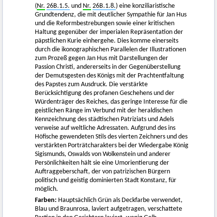
(
Nr.
26B.1.5.
und
Nr.
26B.1.8.
) eine konziliaristische
Grundtendenz, die mit deutlicher Sympathie für Jan Hus
und die Reformbestrebungen sowie einer kritischen
Haltung gegenüber der imperialen Repräsentation der
päpstlichen Kurie einhergehe. Dies komme einerseits
durch die ikonographischen Parallelen der Illustrationen
zum Prozeß gegen Jan Hus mit Darstellungen der
Passion Christi, andererseits in der Gegenüberstellung
der Demutsgesten des Königs mit der Prachtentfaltung
des Papstes zum Ausdruck. Die verstärkte
Berücksichtigung des profanen Geschehens und der
Würdenträger des Reiches, das geringe Interesse für die
geistlichen Ränge im Verbund mit der heraldischen
Kennzeichnung des städtischen Patriziats und Adels
verweise auf weltliche Adressaten. Aufgrund des ins
Höfische gewendeten Stils des vierten Zeichners und des
verstärkten Porträtcharakters bei der Wiedergabe König
Sigismunds, Oswalds von Wolkenstein und anderer
Persönlichkeiten hält sie eine Umorientierung der
Auftraggeberschaft, der von patrizischen Bürgern
politisch und geistig dominierten Stadt Konstanz, für
möglich.
Farben:
Hauptsächlich Grün als Deckfarbe verwendet,
Blau und Braunrosa, laviert aufgetragen, verschattete