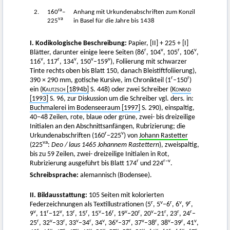
ra
2.
160
–
Anhang mit Urkundenabschriften zum Konzil
va
225
in Basel für die Jahre bis 1438
I. Kodikologische Beschreibung:
Papier, [II] + 225 + [I]
r
v
r
v
Blätter, darunter einige leere Seiten (86
, 104
, 105
, 106
,
v
r
v
v
v
116
, 117
, 134
, 150
–159
), Foliierung mit schwarzer
Tinte rechts oben bis Blatt 150, danach Bleistiftfoliierung),
r
r
390 × 290 mm, gotische Kursive, im Chronikteil (1
–150
)
ein (
Kautzsch
[1894b]
S. 448) oder zwei Schreiber (
Konrad
[1993]
S. 96, zur Diskussion um die Schreiber vgl. ders. in:
Buchmalerei im Bodenseeraum [1997]
S. 290), einspaltig,
40–48 Zeilen, rote, blaue oder grüne, zwei- bis dreizeilige
Initialen an den Abschnittsanfängen, Rubrizierung; die
r
v
Urkundenabschriften (160
–225
) von
Johann Rastetter
va
(225
:
Deo / laus 1465 Johannem Rastettern
), zweispaltig,
bis zu 59 Zeilen, zwei- dreizeilige Initialen in Rot,
r
r–v
Rubrizierung ausgeführt bis Blatt 174
und 224
.
Schreibsprache:
alemannisch (Bodensee).
II. Bildausstattung:
105 Seiten mit kolorierten
r
v
r
v
r
Federzeichnungen als Textillustrationen (5
, 5
–6
, 6
, 9
,
v
r
v
r
r
v
r
v
r
v
r
r
r
9
, 11
–12
, 13
, 15
, 15
–16
, 19
–20
, 20
–21
, 23
, 24
–
r
v
r
v
r
v
v
r
v
r
v
r
v
25
, 32
–33
, 33
–34
, 34
, 36
–37
, 37
–38
, 38
–39
, 41
,