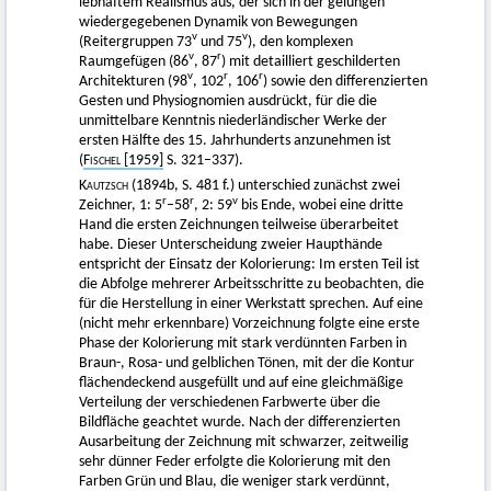
lebhaftem Realismus aus, der sich in der gelungen
wiedergegebenen Dynamik von Bewegungen
v
v
(Reitergruppen 73
und 75
), den komplexen
v
r
Raumgefügen (86
, 87
) mit detailliert geschilderten
v
r
r
Architekturen (98
, 102
, 106
) sowie den differenzierten
Gesten und Physiognomien ausdrückt, für die die
unmittelbare Kenntnis niederländischer Werke der
ersten Hälfte des 15. Jahrhunderts anzunehmen ist
(
Fischel
[1959]
S. 321–337).
Kautzsch
(1894b, S. 481 f.) unterschied zunächst zwei
r
r
v
Zeichner, 1: 5
–58
, 2: 59
bis Ende, wobei eine dritte
Hand die ersten Zeichnungen teilweise überarbeitet
habe. Dieser Unterscheidung zweier Haupthände
entspricht der Einsatz der Kolorierung: Im ersten Teil ist
die Abfolge mehrerer Arbeitsschritte zu beobachten, die
für die Herstellung in einer Werkstatt sprechen. Auf eine
(nicht mehr erkennbare) Vorzeichnung folgte eine erste
Phase der Kolorierung mit stark verdünnten Farben in
Braun-, Rosa- und gelblichen Tönen, mit der die Kontur
flächendeckend ausgefüllt und auf eine gleichmäßige
Verteilung der verschiedenen Farbwerte über die
Bildfläche geachtet wurde. Nach der differenzierten
Ausarbeitung der Zeichnung mit schwarzer, zeitweilig
sehr dünner Feder erfolgte die Kolorierung mit den
Farben Grün und Blau, die weniger stark verdünnt,