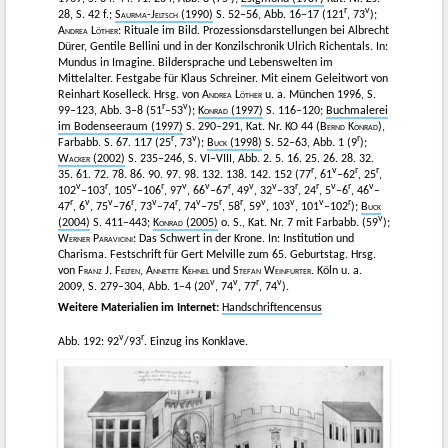
r
v
28, S. 42 f.;
Saurma-Jeltsch
(1990)
S. 52–56, Abb. 16–17 (121
, 73
);
Andrea Löther
: Rituale im Bild. Prozessionsdarstellungen bei Albrecht
Dürer, Gentile Bellini und in der Konzilschronik Ulrich Richentals. In:
Mundus in Imagine. Bildersprache und Lebenswelten im
Mittelalter. Festgabe für Klaus Schreiner. Mit einem Geleitwort von
Reinhart Koselleck. Hrsg. von
Andrea Löther
u. a. München 1996, S.
r
v
99–123, Abb. 3–8 (51
–53
);
Konrad
(1997)
S. 116–120;
Buchmalerei
im Bodenseeraum (1997)
S. 290–291, Kat. Nr. KO 44 (
Bernd Konrad
),
r
v
r
Farbabb. S. 67. 117 (25
, 73
);
Buck
(1998)
S. 52–63, Abb. 1 (9
);
Wacker
(2002)
S. 235–246, S. VI–VIII, Abb. 2. 5. 16. 25. 26. 28. 32.
r
v
r
r
35. 61. 72. 78. 86. 90. 97. 98. 132. 138. 142. 152 (77
, 61
–62
, 25
,
v
r
v
r
v
v
r
v
v
r
r
v
r
v
102
–103
, 105
–106
, 97
, 66
–67
, 49
, 32
–33
, 24
, 5
–6
, 46
–
r
v
v
r
v
r
v
r
r
v
v
v
r
47
, 6
, 75
–76
, 73
–74
, 74
–75
, 58
, 59
, 103
, 101
–102
);
Buck
v
(2004)
S. 411–443;
Konrad
(2005)
o. S., Kat. Nr. 7 mit Farbabb. (59
);
Werner Paravicini
: Das Schwert in der Krone. In: Institution und
Charisma. Festschrift für Gert Melville zum 65. Geburtstag. Hrsg.
von
Franz J. Felten
,
Annette Kehnel
und
Stefan Weinfurter.
Köln u. a.
v
v
r
v
2009, S. 279–304, Abb. 1–4 (20
, 74
, 77
, 74
).
Weitere Materialien im Internet:
Handschriftencensus
v
r
Abb. 192: 92
/93
. Einzug ins Konklave.