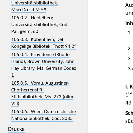
Universitätsbibliothek,
Aus
Mscr.Dresd.M.59
un
105.0.2. Heidelberg,
Inh
Universitätsbibliothek, Cod.
Pal. germ. 60
1.
105.0.3. København, Det
Kongelige Bibliotek, Thott 94 2º
2.
105.0.4. Providence (Rhode
3.
Island), Brown University, John
Hay Library, Ms. German Codex
3a
1
105.0.5. Vorau, Augustiner-
I. 
Chorherrenstift,
ra
1
Stiftsbibliothek, Ms. 273 (olim
43 
VIII)
105.0.6. Wien, Österreichische
Sc
Nationalbibliothek, Cod. 3085
sü
Drucke