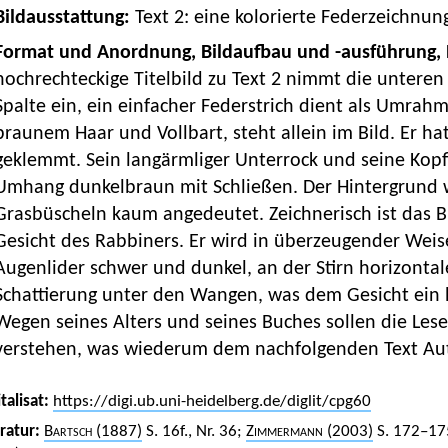
 Bildausstattung:
Text 2: eine kolorierte Federzeichnun
Format und Anordnung, Bildaufbau und -ausführung, 
hochrechteckige Titelbild zu Text 2 nimmt die unteren 
Spalte ein, ein einfacher Federstrich dient als Umrah
braunem Haar und Vollbart, steht allein im Bild. Er h
geklemmt. Sein langärmliger Unterrock und seine Kop
Umhang dunkelbraun mit Schließen. Der Hintergrund
Grasbüscheln kaum angedeutet. Zeichnerisch ist das Bil
Gesicht des Rabbiners. Er wird in überzeugender Weise
Augenlider schwer und dunkel, an der Stirn horizontale
Schattierung unter den Wangen, was dem Gesicht ein 
Wegen seines Alters und seines Buches sollen die Les
verstehen, was wiederum dem nachfolgenden Text Auto
talisat:
https://digi.ub.uni-heidelberg.de/diglit/cpg60
eratur:
Bartsch
(1887)
S. 16f., Nr. 36;
Zimmermann
(2003)
S. 172–17