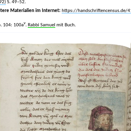
92)
S. 49–52.
tere Materialien im Internet:
https://handschriftencensus.de/
v
. 104: 100a
.
Rabbi Samuel
mit Buch.