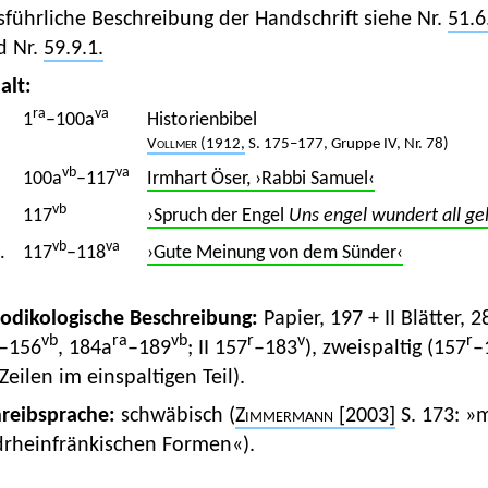
führliche Beschreibung der Handschrift siehe Nr.
51.6
d Nr.
59.9.1.
alt:
ra
va
1
–100a
Historienbibel
Vollmer
(1912,
S. 175–177, Gruppe IV, Nr. 78)
vb
va
100a
–117
Irmhart Öser, ›Rabbi Samuel‹
vb
117
›Spruch der Engel
Uns engel wundert all ge
vb
va
.
117
–118
›Gute Meinung von dem Sünder‹
Kodikologische Beschreibung:
Papier, 197 + II Blätter,
vb
ra
vb
r
v
r
–156
, 184a
–189
; II 157
–183
), zweispaltig (157
–
Zeilen im einspaltigen Teil).
hreibsprache:
schwäbisch (
Zimmermann
[2003]
S. 173: »
drheinfränkischen Formen«).