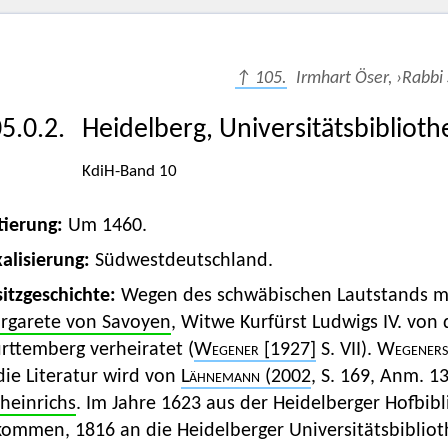
↑ 105.
Irmhart Öser, ›Rabbi
5.0.2.
Heidelberg, Universitätsbiblioth
KdiH-Band 10
tierung:
Um 1460.
alisierung:
Südwestdeutschland.
itzgeschichte:
Wegen des schwäbischen Lautstands mö
rgarete von Savoyen
, Witwe Kurfürst Ludwigs IV. von d
rttemberg verheiratet (
Wegener
[1927]
S. VII).
Wegeners
die Literatur wird von
Lähnemann
(2002
, S. 169, Anm. 1
heinrichs
. Im Jahre 1623 aus der Heidelberger Hofbibl
kommen, 1816 an die Heidelberger Universitätsbiblio