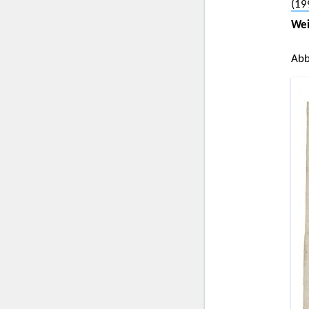
(19
Wei
Abb