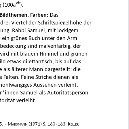
vb
g (100a
).
Bildthemen, Farben:
Das
drei Viertel der Schriftspiegelhöhe der
mung.
Rabbi Samuel
, mit lockigem
at ein grünes Buch unter den Arm
fbedeckung sind malvenfarbig, der
 wird mit blauem Himmel und grünen
d etwas dilettantisch, bis auf das
 als älterer Mann dargestellt: die
 Falten. Feine Striche dienen als
hohlwangiges Aussehen verleiht.
er*innen Samuel als Autoritätsperson
rität verleiht.
5. –
Marsmann
(1971)
S. 160–163;
Keller