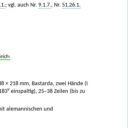
.1.
; vgl. auch Nr.
9.1.7.
, Nr.
51.26.1.
leich
‹
 288 × 218 mm, Bastarda, zwei Hände (I
v
183
einspaltig), 25–38 Zeilen (bis zu
mit alemannischen und