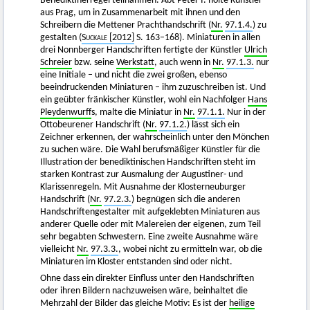
Benediktinerregel teilnahmen. Abt Peter I. holte Künstler
aus Prag, um in Zusammenarbeit mit ihnen und den
Schreibern die Mettener Prachthandschrift (
Nr.
97.1.4.
) zu
gestalten (
Suckale
[2012]
S. 163–168). Miniaturen in allen
drei Nonnberger Handschriften fertigte der Künstler
Ulrich
Schreier
bzw. seine
Werkstatt
, auch wenn in
Nr.
97.1.3.
nur
eine Initiale – und nicht die zwei großen, ebenso
beeindruckenden Miniaturen – ihm zuzuschreiben ist. Und
ein geübter fränkischer Künstler, wohl ein Nachfolger
Hans
Pleydenwurff
s, malte die Miniatur in
Nr.
97.1.1.
Nur in der
Ottobeurener Handschrift (
Nr.
97.1.2.
) lässt sich ein
Zeichner erkennen, der wahrscheinlich unter den Mönchen
zu suchen wäre. Die Wahl berufsmäßiger Künstler für die
Illustration der benediktinischen Handschriften steht im
starken Kontrast zur Ausmalung der Augustiner- und
Klarissenregeln. Mit Ausnahme der Klosterneuburger
Handschrift (
Nr.
97.2.3.
) begnügen sich die anderen
Handschriftengestalter mit aufgeklebten Miniaturen aus
anderer Quelle oder mit Malereien der eigenen, zum Teil
sehr begabten Schwestern. Eine zweite Ausnahme wäre
vielleicht
Nr.
97.3.3.
, wobei nicht zu ermitteln war, ob die
Miniaturen im Kloster entstanden sind oder nicht.
Ohne dass ein direkter Einfluss unter den Handschriften
oder ihren Bildern nachzuweisen wäre, beinhaltet die
Mehrzahl der Bilder das gleiche Motiv: Es ist der
heilige