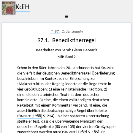
KdiH
☰
↑ 97.
Ordensregeln
97.1. Benediktinerregel
Bearbeitet von Sarah Glenn DeMaris
KdiH-Band 9
Schon in den 80er Jahren des 20. Jahrhunderts hat
Simmler
die Vielfalt der deutschen
Benediktinerregel
-Überlieferung
beschrieben. Im Kontext seiner Erforschung zur
›Makrostruktur‹ der Regel gliederte er die Regeltexte in
vier Großgruppen: 1) eine rein lateinische Tradition, 2)
eine, die den lateinischen Text mit dem deutschen
kombinierte, 3) eine, die einen vollständigen deutschen
Regeltext mit einem Kommentar verband, 4) eine, die
ausschließlich die deutschsprachige Regel überlieferte
(
Simmler
[1988]
S. 214). In einer späteren Untersuchung
stellte er fest, dass die überwiegende Mehrzahl der
deutschen Regeltexte (80 von 105) der vierten Großgruppe
zugerechnet werden muss (
Simmler
[1989]
S. 185). Er