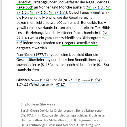
Benedikt
, Ordensgründer und Verfasser der Regel, der das
Regelbuch
an Nonnen und Mönche austeilt (
Nr.
97.1.3.
,
Nr.
97.1.5.
,
Nr.
97.1.6.
,
Nr.
97.1.7.
). Obwohl anachronistisch –
die Nonnen und Mönche, die die Regel gereicht
bekommen, lebten etwa 800 Jahre nach Benedikts Tod –
gewähren diese Handschriften eine unmittelbare Text-Bild-
Leser-Beziehung. Nur die Mettener Prachthandschrift (
Nr.
97.1.4.
) weist ein ganz unterschiedliches Bildprogramm
auf, indem 115 Episoden aus
Gregors Benedikt-Vita
dargestellt werden.
Petri
/
Crean (1977
/
78)
geben eine Übersicht über die
Gesamtüberlieferung der deutschen Benediktinerregeln,
sowohl edierte (S. 153) als auch noch nicht edierte (S. 154)
Handschriften.
Editionen:
Selmer
(1936)
S. 22–83 (Nr.
97.1.2.
);
Simmler
(1985)
S.
117–126 (Teiledition von Nr.
97.1.7.
).
Empfohlene Zitierweise
Sarah Glenn DeMaris: Ordensregeln. Benediktinerregel
(Nr. 97.1.). In: Katalog der deutschsprachigen illustrierten
Handschriften des Mittelalters (KdiH). Begonnen von
Hella Frühmorgen-Voss und Norbert H. Ott. Hrsg. von