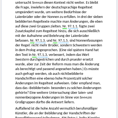
untersucht
Simmler
diesen Kontext nicht weiter. Es bleibt
die Frage, inwiefern der deutschsprachige Regeltext
umgeändert wurde, um weitere Bedürfnisse der
Laienbrüder oder der Nonnen zu erfüllen. In drei der sieben
bebilderten Regeltexte machte man Änderungen, die eben
auf diese zwei Gruppen zielten.
Nr.
97.1.1.
fügte zwei
Zusatzkapitel zum Regeltext hinzu, die sich ausschließlich
mit der Aufnahme und Belehrung der Laienbrüder
befassen.
Nr.
97.1.3.
und
Nr.
97.1.5.
sind Nonnenfassungen
der Regel: nicht mehr Brüder, sondern Schwestern werden
in dem Prolog angesprochen. (Eine viel spätere Hand hat
den Text in
Nr.
97.1.3.
verbessert, indem das Wort
Swestern
durchgestrichen und durch
prueder
ersetzt
wurde, aber zur Zeit der Reform muss man die Änderung
als berechtigt und passend angesehen haben.) Es müsste
auch gefragt werden, ob auch nichtbebilderte
Handschriften eine ebenso hohe Prozentzahl solcher
Änderungen im Regeltext aufweisen. Oder empfand man,
dass das ›Bebildertsein‹ besonders zu solchen Änderungen
gehörte? Eine weitere Untersuchung über laien- und
nonnenbezogene Änderungen im Sinne von
Simmlers
Großgruppen dürfte die Antwort liefern.
Auffallend ist die hohe Anzahl vermutlich berufsmäßiger
Künstler, die an der Bebilderung der Handschriften der