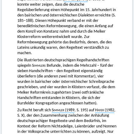
konnte weiter zeigen, dass die deutsche
Regelüberlieferung einen Höhepunkt im 15. Jahrhundert in
den bairischen und österreichischen Dialekten erreichte (S.
185–188). Diesen Höhepunkt verband er mit der
benediktinischen Reformbewegung, die einen Anfang auf
dem Konzil von Konstanz nahm und durch die Melker
Klosterreform weiterentwickelt wurde. Zur
Reformbewegung gehörte das Bedürfnis, denen, die des
Lateins unkundig waren, den Regeltext verständlich zu
machen.
Die illustrierten deutschsprachigen Regelhandschriften
spiegeln
Simmlers
Befunde, indem die Mehrzahl – fünf der
sieben Handschriften – den Regeltext eigenständig
überliefern (die anderen zwei mit Kommentar), vier
wurden in bairischer oder österreichischer Schreibsprache
geschrieben, und vier wurden in Klöstern verfasst, die dem
Melker Reformkreis zugehörten (zwei ostfränkische
Handschriften entstanden in Klöstern, die sich der
Bursfelder Kongregation angeschlossen hatten).
Zu Recht beruft sich
Simmler
(1989
, S. 195) auf
Hayer
(1982
,
S. X), der den Zusammenhang zwischen der Anhäufung
deutschsprachiger Regeltexte und dem Bedürfnis, im
Kontext der Reform Nichtadelige, Laienbrüder und Nonnen
in der Volkssprache unterrichten zu können, aufzeigt. Nur