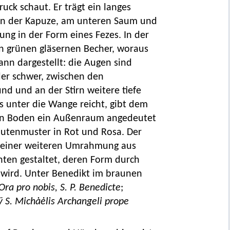
uck schaut. Er trägt ein langes
an der Kapuze, am unteren Saum und
ng in der Form eines Fezes. In der
en grünen gläsernen Becher, woraus
ann dargestellt: die Augen sind
der schwer, zwischen den
 und an der Stirn weitere tiefe
bis unter die Wange reicht, gibt dem
en Boden ein Außenraum angedeutet
Rautenmuster in Rot und Rosa. Der
t einer weiteren Umrahmung aus
en gestaltet, deren Form durch
t wird. Unter Benedikt im braunen
Ora pro nobis, S. P. Benedicte
;
 S. Michȧėlis
Archangeli prope