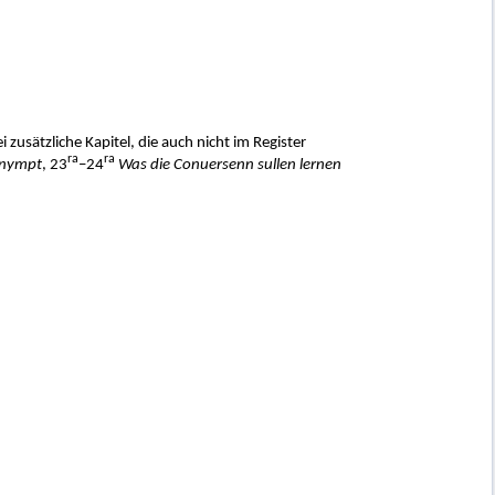
 zusätzliche Kapitel, die auch nicht im Register
ra
ra
 nympt
, 23
–24
Was die Conuersenn sullen lernen