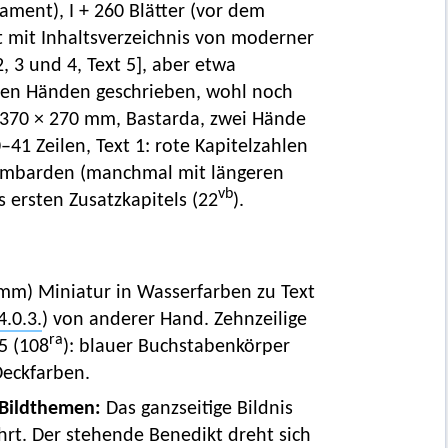
gament), I + 260 Blätter (vor dem
bt mit Inhaltsverzeichnis von moderner
2, 3 und 4, Text 5], aber etwa
lben Händen geschrieben, wohl noch
 370 × 270 mm, Bastarda, zwei Hände
0–41 Zeilen, Text 1: rote Kapitelzahlen
e Lombarden (manchmal mit längeren
vb
s ersten Zusatzkapitels (22
).
 mm) Miniatur in Wasserfarben zu Text
4.0.3.
) von anderer Hand. Zehnzeilige
ra
5 (108
): blauer Buchstabenkörper
Deckfarben.
 Bildthemen:
Das ganzseitige Bildnis
hrt. Der stehende Benedikt dreht sich