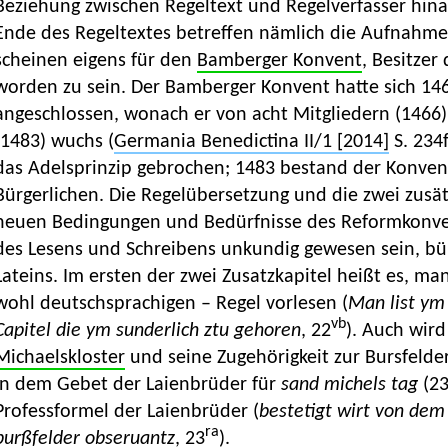
Beziehung zwischen Regeltext und Regelverfasser hina
Ende des Regeltextes betreffen nämlich die Aufnahm
scheinen eigens für den
Bamberger Konvent
, Besitzer
worden zu sein. Der Bamberger Konvent hatte sich 146
angeschlossen, wonach er von acht Mitgliedern (1466
(1483) wuchs (
Germania Benedictina II/1 [2014]
S. 234f
das Adelsprinzip gebrochen; 1483 bestand der Konve
Bürgerlichen. Die Regelübersetzung und die zwei zusät
neuen Bedingungen und Bedürfnisse des Reformkonven
des Lesens und Schreibens unkundig gewesen sein, bür
Lateins. Im ersten der zwei Zusatzkapitel heißt es, ma
wohl deutschsprachigen – Regel vorlesen (
Man list ym 
vb
Capitel die ym sunderlich ztu gehoren
, 22
). Auch wir
Michaelskloster
und seine Zugehörigkeit zur Bursfeld
in dem Gebet der Laienbrüder für
sand michels tag
(2
Professformel der Laienbrüder (
bestetigt wirt von dem 
ra
burßfelder obseruantz
, 23
).