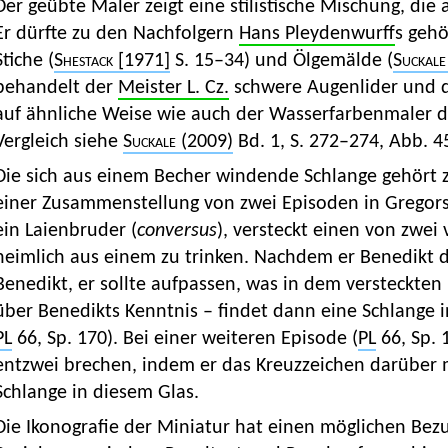
Der geübte Maler zeigt eine stilistische Mischung, di
Er dürfte zu den Nachfolgern
Hans Pleydenwurff
s gehö
Stiche (
Shestack [1971]
S. 15–34) und Ölgemälde (
Suckale
behandelt der
Meister L. Cz.
schwere Augenlider und d
auf ähnliche Weise wie auch der Wasserfarbenmaler 
Vergleich siehe
Suckale (2009)
Bd. 1, S. 272–274, Abb. 4
Die sich aus einem Becher windende Schlange gehört 
einer Zusammenstellung von zwei Episoden in Gregors 
ein Laienbruder (
conversus
), versteckt einen von zwei
heimlich aus einem zu trinken. Nachdem er Benedikt 
Benedikt, er sollte aufpassen, was in dem versteckten 
über Benedikts Kenntnis – findet dann eine Schlange i
PL
66, Sp. 170). Bei einer weiteren Episode (
PL
66, Sp. 
entzwei brechen, indem er das Kreuzzeichen darüber m
Schlange in diesem Glas.
Die Ikonografie der Miniatur hat einen möglichen Bezu