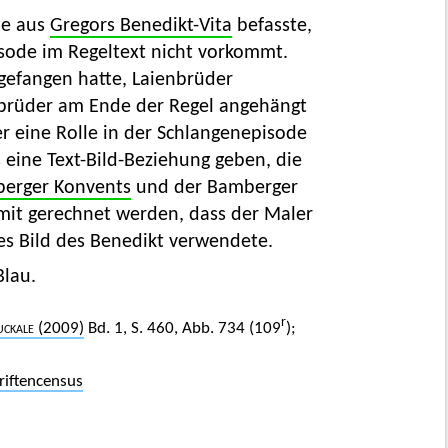
de aus
Gregors Benedikt-Vita
befasste,
pisode im Regeltext nicht vorkommt.
ngefangen hatte, Laienbrüder
nbrüder am Ende der Regel angehängt
r eine Rolle in der Schlangenepisode
 eine Text-Bild-Beziehung geben, die
erger Konvents
und der Bamberger
mit gerechnet werden, dass der Maler
es Bild des Benedikt verwendete.
Blau.
r
uckale (2009)
Bd. 1, S. 460, Abb. 734 (109
);
iftencensus