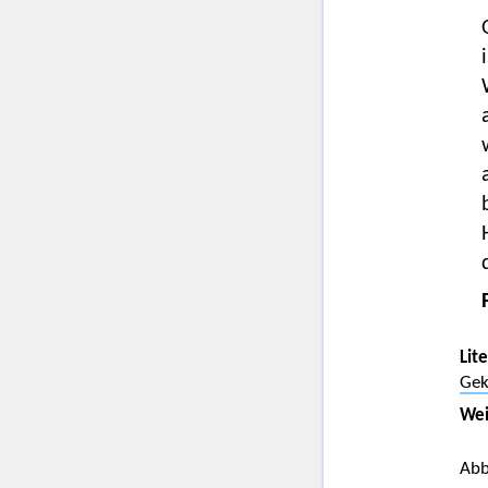
Lit
Gek
Wei
Abb