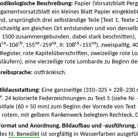
Kodikologische Beschreibung:
Papier (Vorsatzblatt Per
gamentvorsatzblatt ein kleines Blatt Papier eingekle
d, ursprünglich drei selbständige Teile [Text 1, Texte 
eichzeitig am gleichen Ort entstanden und von dense
r 1500 zusammengebunden, dabei stark beschnitten),
ra
rb
va
va
ra
va
1
–106
, 155
–259
, II: 108
–155
), zweispaltig, 4
Register, rote Kapitelüberschriften, zweizeilige rot
läufern), eine vierzeilige rote Lombarde zu Beginn de
hreibsprache:
ostfränkisch.
 Bildausstattung:
Eine ganzseitige (310–325 × 228–230
v
. 24 kolorierte Federzeichnungen zu Text 5 (siehe Nr.
nitiale (60 × 50 mm) zum Beginn der Vorrede von Text 
f rotem, mit gelbem Rankenwerk belegtem Rechteck, 
Format und Anordnung, Bildaufbau und -ausführung,
des
hl. Benedikt
ist sorgfältig in Wasserfarben ausgefü