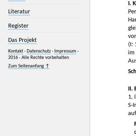
I. 
Per
Literatur
Han
Register
gl
vo
Das Projekt
(I: 
Kontakt
·
Datenschutz
·
Impressum
·
im 
2016 · Alle Rechte vorbehalten
Aus
Zum Seitenanfang ↑
Sc
II.
1, I
S-I
au