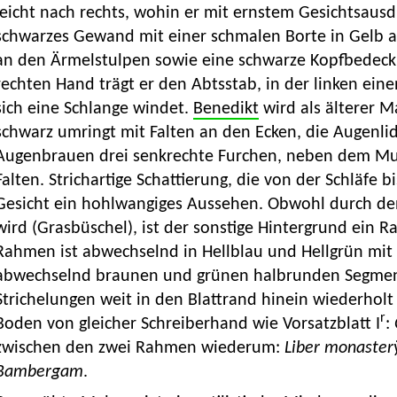
leicht nach rechts, wohin er mit ernstem Gesichtsausdr
schwarzes Gewand mit einer schmalen Borte in Gelb 
an den Ärmelstulpen sowie eine schwarze Kopfbedecku
rechten Hand trägt er den Abtsstab, in der linken ein
sich eine Schlange windet.
Benedikt
wird als älterer M
schwarz umringt mit Falten an den Ecken, die Augenli
Augenbrauen drei senkrechte Furchen, neben dem Mund
Falten. Strichartige Schattierung, die von der Schläfe 
Gesicht ein hohlwangiges Aussehen. Obwohl durch d
wird (Grasbüschel), ist der sonstige Hintergrund ein 
Rahmen ist abwechselnd in Hellblau und Hellgrün mi
abwechselnd braunen und grünen halbrunden Segment
Strichelungen weit in den Blattrand hinein wiederhol
r
Boden von gleicher Schreiberhand wie Vorsatzblatt I
:
zwischen den zwei Rahmen wiederum:
Liber monasterÿ
Bambergam
.