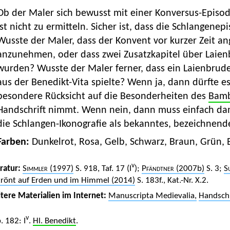
Ob der Maler sich bewusst mit einer Konversus-Episo
ist nicht zu ermitteln. Sicher ist, dass die Schlangene
Wusste der Maler, dass der Konvent vor kurzer Zeit a
anzunehmen, oder dass zwei Zusatzkapitel über Laie
wurden? Wusste der Maler ferner, dass ein Laienbrude
aus der Benedikt-Vita spielte? Wenn ja, dann dürfte es
besondere Rücksicht auf die Besonderheiten des
Bamb
Handschrift nimmt. Wenn nein, dann muss einfach da
die Schlangen-Ikonografie als bekanntes, bezeichnend
Farben:
Dunkelrot, Rosa, Gelb, Schwarz, Braun, Grün, 
v
eratur:
Simmler
(1997)
S. 918, Taf. 17 (I
);
Pfändtner
(2007b)
S. 3;
S
rönt auf Erden und im Himmel (2014)
S. 183f., Kat.-Nr. X.2.
tere Materialien im Internet:
Manuscripta Medievalia,
Handschr
v
. 182: I
.
Hl. Benedikt
.