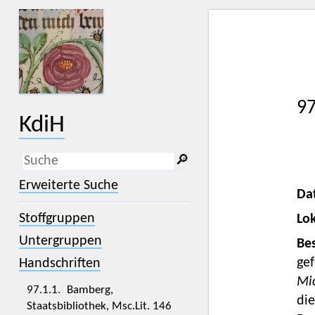
97
KdiH
🔎︎
_
(der Unterstrich) ist Platzhalter für
Erweiterte Suche
genau ein Zeichen.
Da
%
(das Prozentzeichen) ist Platzhalter
Stoffgruppen
Lok
für kein, ein oder mehr als ein
Zeichen.
Untergruppen
Bes
gef
Handschriften
Mi
97.1.1. Bamberg,
die
Staatsbibliothek, Msc.Lit. 146