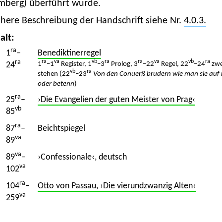
mberg) überführt wurde.
here Beschreibung der Handschrift siehe Nr.
4.0.3.
alt:
ra
1
–
Benediktinerregel
ra
ra
va
vb
ra
ra
va
vb
ra
24
1
–1
Register, 1
–3
Prolog, 3
–22
Regel, 22
–24
zwei
vb
ra
stehen (22
–23
Von den Conuerß brudern wie man sie auf
oder betenn
)
ra
25
–
›Die Evangelien der guten Meister von Prag‹
vb
85
ra
87
–
Beichtspiegel
va
89
va
89
–
›Confessionale‹, deutsch
va
102
ra
104
–
Otto von Passau, ›Die vierundzwanzig Alten‹
va
259