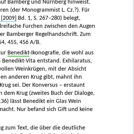
e auf Bamberg und Nürnberg hinweist.
ren (der Monogrammist L. Cz.?). Für
 [2009]
Bd. 1, S. 267–280) belegt,
reifache Furchen zwischen den Augen
der Bamberger Regelhandschrift. Zum
54, 455, 456 A/B.
zur
Benedikt
-Ikonografie, die wohl aus
Benedikt-Vita entstand. Exhilaratus,
 vollen Weinkrügen, mit der Absicht
den anderen Krug gibt, mahnt ihn
Krug sei. Der Konversus – erstaunt
n dem Krug (zweites Buch der Dialoge,
136) lässt Benedikt ein Glas Wein
acht. Nur befand sich Gift und keine
g zum Text, die über die deutliche