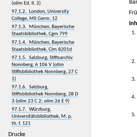
Ba
(olim Ed. II. 2)
97.1.2. London, University
Frü
College, MS Germ. 12
Inh
97.1.3. München, Bayerische
1.
Staatsbibliothek, Cgm 799
97.1.4. München, Bayerische
Staatsbibliothek, Clm 8201d
97.1.5. Salzburg, Stiftsarchiv
2.
Nonnberg, 6 106 V (olim
Stiftsbibliothek Nonnberg, 27 C
1)
3.
97.1.6. Salzburg,
Stiftsbibliothek Nonnberg, 28 D
4.
3 (olim 23 C 2; olim 26 E 9)
97.1.7. Würzburg,
5.
Universitätsbibliothek, M. p.
th. f. 121
Drucke