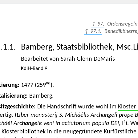
↑ 97.
Ordensregeln
↑ 97.1.
Benediktinerre
.1.1.
Bamberg, Staatsbibliothek, Msc.Lit.
Bearbeitet von Sarah Glenn DeMaris
KdiH-Band 9
va
tierung:
1477 (259
).
alisierung:
Bamberg.
itzgeschichte:
Die Handschrift wurde wohl im
Kloster
ertigt (
Liber monasterij S. Michȧėlis
Archangeli prope 
r
chȧėl
Archangele veni in actiutorium populo DEI
, I
). Wa
 Klosterbibliothek in die neugegründete Kurfürstliche