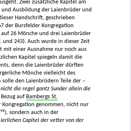
usgeht. Zwei zusätzliche Kapitel am
e und Ausbildung der Laienbrüder und
 dieser Handschrift, geschrieben
7 der Bursfelder Kongregation
) auf 26 Mönche und drei Laienbrüder
. und 243). Auch wurde in dieser Zeit
nt mit einer Ausnahme nur noch aus
zlichen Kapitel spiegeln damit die
ts, denn die Laienbrüder dürften
gerliche Mönche vielleicht des
n solle den Laienbrüdern Teile der –
nicht die regel gantz Sunder allein die
d Bezug auf
Bambergs St.
er Kongregation genommen, nicht nur
va
3
), sondern auch in der
ierlichen Capitel der vetter von der