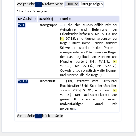
Vorige Seite
1
Nächste Seite
Einträge zeigen
1 bis 2 von 2 angezeigt
Nr. & Link
Bereich
Fund
97.1.
Untergruppe
u, die sich ausschließlich mit der
Aufnahme und Belehrung der
Laienbrüder befassen. Nr. 97.1.3. und
Nr.
97.1.5. sind Nonnenfassungen der
Regel: nicht mehr Brüder, sondern
Schwestern werden in dem Prolog
rdensgründer und Verfasser der Regel,
der das Regelbuch an Nonnen und
Mönche austeilt (Nr. 97.1.3.,
Nr.
97.1.5., Nr. 97.1.6., Nr. 97.1.7.).
Obwohl anachronistisch – die Nonnen
und Mönche, die die Regel g
97.1.3.
Handschrift
(1br) stammt vom Salzburger
Buchkünstler Ulrich Schreier (Schuller-
Juckes [2009] S. 31; siehe auch
Nr.
97.1.5.). Der Buchstabenkörper aus
grünen Palmetten ist auf einem
malvenfarbigen Grund mit
goldenem
Vorige Seite
1
Nächste Seite