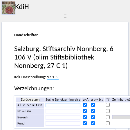
KdiH
☰
Handschriften
Salzburg, Stiftsarchiv Nonnberg, 6
106 V (olim Stiftsbibliothek
Nonnberg, 27 C 1)
KdiH-Beschreibung:
97.1.5.
Verzeichnungen:
Zurücksetzen
Suche
Benutzerhinweise
a=A
a b = b a
*?
Zellinhalt w
Alle Spalten
Nr. & Link
Bereich
Fund