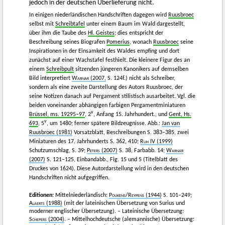
jedoch in der deutschen Überlieferung nicht.
In einigen niederländischen Handschriften dagegen wird
Ruusbroec
selbst mit
Schreibtafel
unter einem Baum im Wald dargestellt,
über ihm die Taube des
Hl. Geistes
; dies entspricht der
Beschreibung seines Biografen
Pomerius
, wonach
Ruusbroec
seine
Inspirationen in der Einsamkeit des Waldes empfing und dort
zunächst auf einer Wachstafel festhielt. Die kleinere Figur des an
einem
Schreibpult
sitzenden jüngeren Kanonikers auf demselben
Bild interpretiert
Warnar
(2007,
S. 124f.) nicht als Schreiber,
sondern als eine zweite Darstellung des Autors Ruusbroec, der
seine Notizen danach auf Pergament stilistisch ausarbeitet. Vgl. die
beiden voneinander abhängigen farbigen Pergamentminiaturen
v
Brüssel, ms. 19295−97
, 2
, Anfang 15. Jahrhundert., und
Gent, Hs.
v
693
, 5
, um 1480; ferner spätere Bildzeugnisse. Abb.:
Jan van
Ruusbroec (1981)
Vorsatzblatt, Beschreibungen S. 383−385, zwei
Miniaturen des 17. Jahrhunderts S. 362, 410;
Ruh
IV (1999)
Schutzumschlag, S. 39;
Peters
(2007)
S. 38, Farbabb. 14;
Warnar
(2007)
S. 121−125, Einbandabb., Fig. 15 und 5 (Titelblatt des
Druckes von 1624). Diese Autordarstellung wird in den deutschen
Handschriften nicht aufgegriffen.
Editionen:
Mittelniederländisch:
Poukens
/
Reypens
(1944)
S. 101−249;
Alaerts
(1988)
(mit der lateinischen Übersetzung von Surius und
moderner englischer Übersetzung). – Lateinische Übersetzung:
Schepers
(2004)
. – Mittelhochdeutsche (alemannische) Übersetzung: