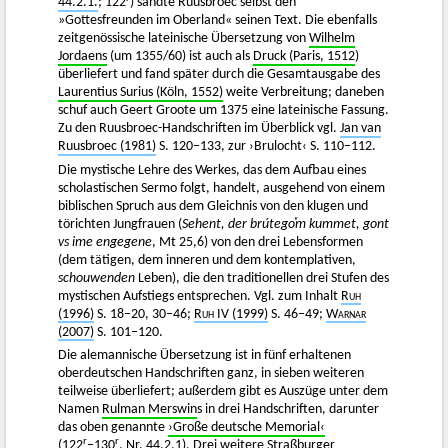
44.2.1.
; 122
) sandte Ruusbroec selbst den
»Gottesfreunden im Oberland« seinen Text. Die ebenfalls
zeitgenössische lateinische Übersetzung von
Wilhelm
Jordaens
(um 1355/60) ist auch als
Druck (Paris, 1512
)
überliefert und fand später durch die Gesamtausgabe des
Laurentius Surius (Köln, 1552)
weite Verbreitung; daneben
schuf auch Geert Groote um 1375 eine lateinische Fassung.
Zu den Ruusbroec-Handschriften im Überblick vgl.
Jan van
Ruusbroec (1981)
S. 120−133, zur ›Brulocht‹ S. 110−112.
Die mystische Lehre des Werkes, das dem Aufbau eines
scholastischen Sermo folgt, handelt, ausgehend von einem
biblischen Spruch aus dem Gleichnis von den klugen und
törichten Jungfrauen (
Sehent, der brútegoͮ
m kummet, gont
vs ime engegene
, Mt 25,6) von den drei Lebensformen
(dem tätigen, dem inneren und dem kontemplativen,
schouwenden
Leben), die den traditionellen drei Stufen des
mystischen Aufstiegs entsprechen. Vgl. zum Inhalt
Ruh
(1996)
S. 18−20, 30−46;
Ruh
IV (1999)
S. 46−49;
Warnar
(2007)
S. 101–120.
Die alemannische Übersetzung ist in fünf erhaltenen
oberdeutschen Handschriften ganz, in sieben weiteren
teilweise überliefert; außerdem gibt es Auszüge unter dem
Namen
Rulman Merswin
s in drei Handschriften, darunter
das oben genannte
›Große deutsche Memorial‹
r
r
(122
−130
,
Nr.
44.2.1
). Drei weitere Straßburger