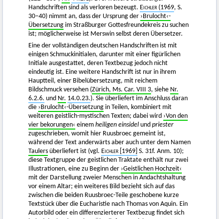
Handschriften sind als verloren bezeugt.
Eichler
(1969
, S.
30−40) nimmt an, dass der Ursprung der
›Brulocht‹-
Übersetzung
im Straßburger Gottesfreundekreis zu suchen
ist; möglicherweise ist Merswin selbst deren Übersetzer.
Eine der vollständigen deutschen Handschriften ist mit
einigen Schmuckinitialen, darunter mit einer figürlichen
Initiale ausgestattet, deren Textbezug jedoch nicht
eindeutig ist. Eine weitere Handschrift ist nur in ihrem
Hauptteil, einer Bibelübersetzung, mit reichem
Bildschmuck versehen (
Zürich, Ms. Car. VIII 3
, siehe
Nr.
6.2.6.
und
Nr.
14.0.23.
). Sie überliefert im Anschluss daran
die
›Brulocht‹-Übersetzung
in Teilen, kombiniert mit
weiteren geistlich-mystischen Texten; dabei wird
›Von den
vier bekorungen‹
einem
heiligen einsidel
und
priester
zugeschrieben, womit hier Ruusbroec gemeint ist,
während der Text anderwärts aber auch unter dem Namen
Taulers
überliefert ist (vgl.
Eichler
[1969]
S. 31f. Anm. 10);
diese Textgruppe der geistlichen Traktate enthält nur zwei
Illustrationen, eine zu Beginn der
›Geistlichen Hochzeit‹
mit der Darstellung zweier Menschen in Andachtshaltung
vor einem Altar; ein weiteres Bild bezieht sich auf das
zwischen die beiden Ruusbroec-Teile geschobene kurze
Textstück über die Eucharistie nach Thomas von Aquin. Ein
Autorbild oder ein differenzierterer Textbezug findet sich