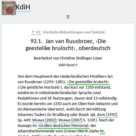
KdiH
☰
↑ 93.
Mystische Betrachtungen und Traktate
93.1. Jan van Ruusbroec, ›Die
geestelike brulocht‹, oberdeutsch
Bearbeitet von Christine Stöllinger-Löser
KdiH-Band 9
Von dem Hauptwerk des niederländischen Mystikers Jan
van Ruusbroec (1293−1381),
›Die geestelike brulocht‹
(›Die geistliche Hochzeit‹), das kurz vor 1350 entstand,
existieren in mittelniederländischer Sprache zwei
Redaktionen und 36 Textzeugen, davon sind 13 vollständig.
Es wurde bereits um 1350 auch am Oberrhein bekannt und
ins Alemannische übersetzt, wohl durch Vermittlung
Johannes Taulers (in Straßburg oder Basel; vgl.
Ampe
[1992]
Sp. 449;
Warnar
[2002]
;
Warnar
[2007]
S. 133f.). Nach der
Aussage im
›Großen deutschen Memorial‹
der
Johanniterkommende vom Grünen Wörth (siehe
Nr.
r