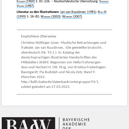
Eichler
(1969)
S. 81−226. – Neuhochdeutsche Übersetzung:
Schaad-
Visser
(1987)
.
Literatur zu den Illustrationen:
Jan van Ruusbroec (1981)
;
Ruh
IV
(1999)
S. 26–82;
Warnar
(2003)
;
Warnar
(2007)
.
Empfohlene Zitierweise
Christine Stöllinger-Löser: Mystische Betrachtungen und
Traktate. Jan van Ruusbroec, ›Die geestelike brulocht‹,
oberdeutsch (Nr. 93.1.). In: Katalog der
deutschsprachigen illustrierten Handschriften des
Mittelalters (KdiH). Begonnen von Hella Frühmorgen-
Voss und Norbert H. Ott. Hrsg. von Kristina Freienhagen-
Baumgardt, Pia Rudolph und Nicola Zotz. Band 9.
München 2022.
http://kdih.badw.de/datenbank/untergruppe/93/1;
zuletzt geändert am 27.03.2023.