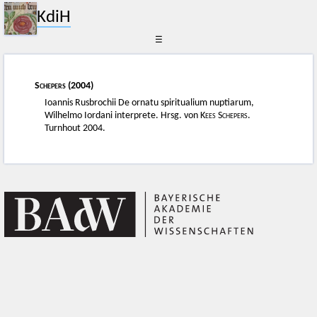
KdiH
☰
Schepers
(2004)
Ioannis Rusbrochii De ornatu spiritualium nuptiarum,
Wilhelmo Iordani interprete. Hrsg. von
Kees Schepers
.
Turnhout 2004.