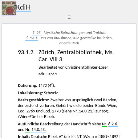
KdiH
☰
↑ 93.
Mystische Betrachtungen und Traktate
↑ 93.1.
Jan van Ruusbroec, ›Die geestelike brulocht‹,
oberdeutsch
93.1.2.
Zürich, Zentralbibliothek, Ms.
Car. VIII 3
Bearbeitet von Christine Stöllinger-Löser
KdiH-Band 9
v
Datierung:
1472 (4
).
Lokalisierung:
Schweiz.
Besitzgeschichte:
Zweiter von ursprünglich zwei Bänden,
der erste ist verloren. Gehört wie die beiden Bände Wien,
Cod. 2769 und Cod. 2770 (siehe
Nr.
14.0.21.
) zur sog.
›Wien-Zürcher Bibel‹.
Ausführliche Beschreibung der Handschrift siehe
Nr.
6.2.6.
und
Nr.
14.0.23.
Inhalt:
Deutsche Bibel, AT (ab Is), NT (
Walther
[1889–1892]