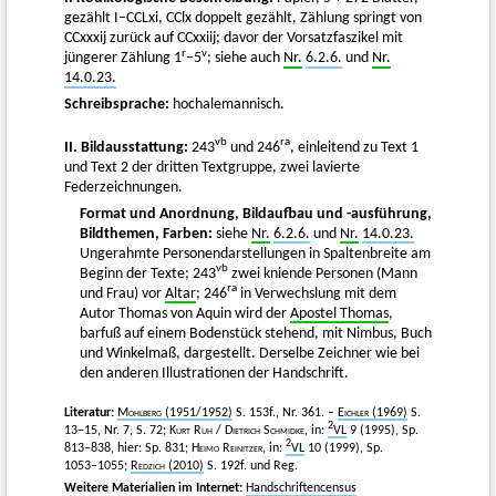
gezählt I–CCLxi, CClx doppelt gezählt, Zählung springt von
CCxxxij zurück auf CCxxiij; davor der Vorsatzfaszikel mit
r
v
jüngerer Zählung 1
−5
; siehe auch
Nr.
6.2.6.
und
Nr.
14.0.23.
Schreibsprache:
hochalemannisch.
vb
ra
II. Bildausstattung:
243
und 246
, einleitend zu Text 1
und Text 2 der dritten Textgruppe, zwei lavierte
Federzeichnungen.
Format und Anordnung, Bildaufbau und -ausführung,
Bildthemen, Farben:
siehe
Nr.
6.2.6.
und
Nr.
14.0.23.
Ungerahmte Personendarstellungen in Spaltenbreite am
vb
Beginn der Texte; 243
zwei kniende Personen (Mann
ra
und Frau) vor
Altar
; 246
in Verwechslung mit dem
Autor Thomas von Aquin wird der
Apostel Thomas
,
barfuß auf einem Bodenstück stehend, mit Nimbus, Buch
und Winkelmaß, dargestellt. Derselbe Zeichner wie bei
den anderen Illustrationen der Handschrift.
Literatur:
Mohlberg
(1951/1952)
S. 153f., Nr. 361. –
Eichler
(1969)
S.
2
13−15, Nr. 7, S. 72;
Kurt Ruh
/
Dietrich Schmidke
, in:
VL
9 (1995), Sp.
2
813–838, hier: Sp. 831;
Heimo Reinitzer
, in:
VL
10 (1999), Sp.
1053−1055;
Redzich
(2010)
S. 192f. und Reg.
Weitere Materialien im Internet:
Handschriftencensus