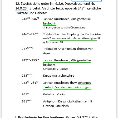
12. Zweig); siehe unter
Nr.
6.2.6.
(Apokalypse) und
Nr.
vb
14.0.23.
(Bibeln). Als dritte Textgruppe ab 243
geistliche
Traktate und Gebete:
vb
ra
243
−246
Jan van Ruusbroec, ›Die geestelike
brulocht‹
3. Buch, oberdeutsche Übersetzung
ra
ra
246
−246
Traktat über den Empfang der Eucharistie
nach
Thomas von Aquin, ›Summa theologiae‹
III
q. 80 a. 6 und 10
ra−va
247
Traktat im Anschluss an Thomas von
Aquin
va
ra
247
−253
Jan van Ruusbroec, ›Die geestelike
brulocht‹
Schluss des 2. Buches
ra–b
253
Kurze mystische Lehre
rb
ra
253
−261
Jan van Ruusbroec (bzw.
Johannes
Tauler
),
›Von den vier bekorungen‹
ra
261
Gebet an Maria
ra–b
261
Antiphon ›De sancta Katherina‹ mit
Oration, lateinisch
I. Kodikologische Beschreibung:
Papier, 5 + 272 Blätter,