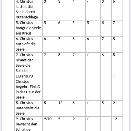
4. Christus
3
3
4
/
3
6
kasteit die
Seele durch
Rutenschläge
5. Christus
5
6
5
5
8
7
hängt die Seele
ans Kreuz
6. Christus
6
7
6
6
7
5
entblößt die
Seele
7. Christus
7
8
7
/
6
8
nimmt der
Seele die
Spindel
Ergänzung:
–
–
–
–
–
*
Christus
begehrt Einlaß
in das Haus der
Seele
8. Christus
8
12
8
/
5
2
unterweist die
Seele
9. Christus
9/10
5
9
/
–
12
bewacht den
Schlaf der