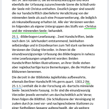
des 14. Jahrhunderts, die als einundzwanzigste und wohl
ebenfalls der Urfassung zuzurechnende Szene die Schluß-
unio
der Seele mit Christus enthalten. Deutlich jünger sind sowohl
die nur handschriftlich überlieferte Versdichtung von der
minnenden Seele als auch eine Prosaerweiterung, die lediglich
als Inkunabelfassung erhalten ist. Alle vier Versionen werden
im folgenden als eigene Untergruppen des Stoffs von
›Christus
und der minnenden Seele‹
behandelt.
25.1.
›Bilderbogen-Lesefassung‹. Zwei Handschriften, beide
noch dem 14. Jahrhundert entstammend, beinhalten
selbständige und in Einzellesarten zum Teil stark variierende
Versionen der Dialog-Vierzeiler. In ihnen ist die
einundzwanzigszenige Urfassung des Bilderbogens in nahezu
reine Lesefassungen umgeformt worden: Beiden
Handschriften fehlen Illustrationen, an ihrer Stelle stehen
aber regiebuchartige kurze Bemerkungen, die die Motive der
Bildszenen benennen.
Die derzeit in der Biblioteka Jagiellońska aufbewahrte,
ehemals Berliner Handschrift Ms.germ.quart. 1303,2 (
Nr.
25.1.1.
) enthält die in der Forschung als ›Bartschs minnende
Seele‹ bezeichnete Fassung. In ihr sind die einundzwanzig
Vierzeiler jeweils vermehrt um durchschnittlich acht Verse;
ihnen folgen die Bildtitel. Die Schlußszene der Vereinigung ist
zudem durch je zwei vor- und nachgeschobene Stationen zu
einer fünfteiligen Sequenz aufgeschwellt, der als weitere