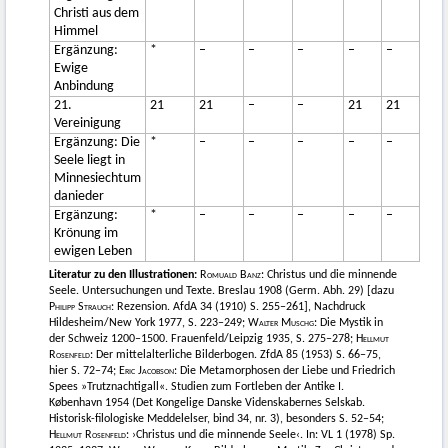
Christi aus dem
Himmel
Ergänzung:
*
–
–
–
–
–
Ewige
Anbindung
21.
21
21
–
–
21
21
Vereinigung
Ergänzung: Die
*
–
–
–
–
–
Seele liegt in
Minnesiechtum
danieder
Ergänzung:
*
–
–
–
–
–
Krönung im
ewigen Leben
Literatur zu den Illustrationen:
Romuald Banz
: Christus und die minnende
Seele. Untersuchungen und Texte. Breslau 1908 (Germ. Abh. 29) [dazu
Philipp Strauch
: Rezension. AfdA 34 (1910) S. 255–261], Nachdruck
Hildesheim/New York 1977, S. 223–249;
Walter Muschg
: Die Mystik in
der Schweiz 1200–1500. Frauenfeld/Leipzig 1935, S. 275–278;
Hellmut
Rosenfeld
: Der mittelalterliche Bilderbogen. ZfdA 85 (1953) S. 66–75,
hier S. 72–74;
Eric Jacobson
: Die Metamorphosen der Liebe und Friedrich
Spees »Trutznachtigall«. Studien zum Fortleben der Antike I.
København 1954 (Det Kongelige Danske Videnskabernes Selskab.
Historisk-filologiske Meddelelser, bind 34, nr. 3), besonders S. 52–54;
Hellmut Rosenfeld
: ›Christus und die minnende Seele‹. In: VL 1 (1978) Sp.