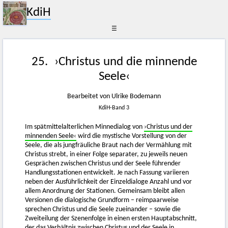
KdiH
☰
25. ›Christus und die minnende
Seele‹
Bearbeitet von Ulrike Bodemann
KdiH-Band 3
Im spätmittelalterlichen Minnedialog von
›Christus und der
minnenden Seele‹
wird die mystische Vorstellung von der
Seele, die als jungfräuliche Braut nach der Vermählung mit
Christus strebt, in einer Folge separater, zu jeweils neuen
Gesprächen zwischen Christus und der Seele führender
Handlungsstationen entwickelt. Je nach Fassung variieren
neben der Ausführlichkeit der Einzeldialoge Anzahl und vor
allem Anordnung der Stationen. Gemeinsam bleibt allen
Versionen die dialogische Grundform – reimpaarweise
sprechen Christus und die Seele zueinander – sowie die
Zweiteilung der Szenenfolge in einen ersten Hauptabschnitt,
der das Verhältnis zwischen Christus und der Seele in