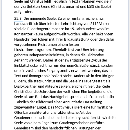
Seele mit Christus fehlt; lediglich in Textanklängen wird sie in
der viertletzten Szene (Christus umarmt und küßt die Seele)
aufgerufen.
25.3.
Die minnende Seele. Zu einer umfangreichen, nur
handschriftlich überlieferten Lehrdichtung von 2112 Versen
sind die Bilderbogenreimpaare im 15. Jahrhundert wohl im
Konstanzer Raum aufgeschwellt worden. Alle vier bekannten
Handschriften folgen mit ihrer Bildausstattung oder den dafür
vorgesehenen Freiräumen einem festen
Illustrationsprogramm. Ebenfalls fest zur Überlieferung
gehören Reimpaarbeischriften, in denen die Bildmotive
genannt werden. Dabei ist der zwanzigszenige Zyklus der
Einblattdrucke nicht nur um den
unio
-Schluß ergänzt, sondern
um ein zusätzliches Eingangsmotiv erweitert worden, das in
Text und Ikonographie isoliert steht. Anders als in den übrigen
Bildern, die stets Christus und die Seele in Frauengestalt als
Dialogpartner und Akteure zeigen, erscheint hier, die Rede
Christi über die Schrecken der weltlichen Ehe begleitend, die
Seele als am Bett das Nachtgebet sprechende Frau und ein ihr
– ähnlich der Bildformel einer Annuntiatio-Darstellung –
zugewandter Engel. Das Motiv visualisiert eine für mystische
Offenbarungsliteratur charakteristische Art des
Gnadenerlebens: Nachdem der Leib eingeschlafen ist, wird die
Seele von einem Engel zum Gnadengeschehen entführt.
Gemeinsam sind den handschriftlichen Fassungen der