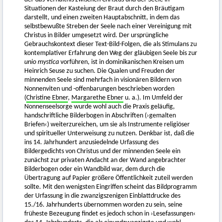
Situationen der Kasteiung der Braut durch den Bräutigam
darstellt, und einen zweiten Hauptabschnitt, in dem das
selbstbewußte Streben der Seele nach einer Vereinigung mit
Christus in Bilder umgesetzt wird. Der ursprüngliche
Gebrauchskontext dieser Text-Bild-Folgen, die als Stimulans zu
kontemplativer Erfahrung den Weg der gläubigen Seele bis zur
unio mystica
vorführen, ist in dominikanischen Kreisen um
Heinrich Seuse zu suchen. Die Qualen und Freuden der
minnenden Seele sind mehrfach in visionären Bildern von
Nonnenviten und -offenbarungen beschrieben worden
(
Christine Ebner
,
Margarethe Ebner
u. a.). Im Umfeld der
Nonnenseelsorge wurde wohl auch die Praxis geläufig,
handschriftliche Bilderbogen in Abschriften (›gemalten
Briefen‹) weiterzureichen, um sie als Instrumente religiöser
und spiritueller Unterweisung zu nutzen. Denkbar ist, daß die
ins 14. Jahrhundert anzusiedelnde Urfassung des
Bildergedichts von Christus und der minnenden Seele ein
zunächst zur privaten Andacht an der Wand angebrachter
Bilderbogen oder ein Wandbild war, dem durch die
Übertragung auf Papier größere Öffentlichkeit zuteil werden
sollte. Mit den wenigsten Eingriffen scheint das Bildprogramm
der Urfassung in die zwanzigszenigen Einblattdrucke des
15./16. Jahrhunderts übernommen worden zu sein, seine
früheste Bezeugung findet es jedoch schon in ›Lesefassungen‹