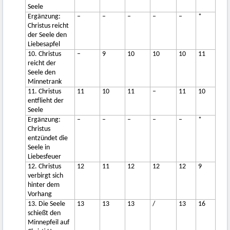
Seele
Ergänzung:
–
–
–
–
–
*
Christus reicht
der Seele den
Liebesapfel
10. Christus
–
9
10
10
10
11
reicht der
Seele den
Minnetrank
11. Christus
11
10
11
–
11
10
entflieht der
Seele
Ergänzung:
–
–
–
–
–
*
Christus
entzündet die
Seele in
Liebesfeuer
12. Christus
12
11
12
12
12
9
verbirgt sich
hinter dem
Vorhang
13. Die Seele
13
13
13
/
13
16
schießt den
Minnepfeil auf