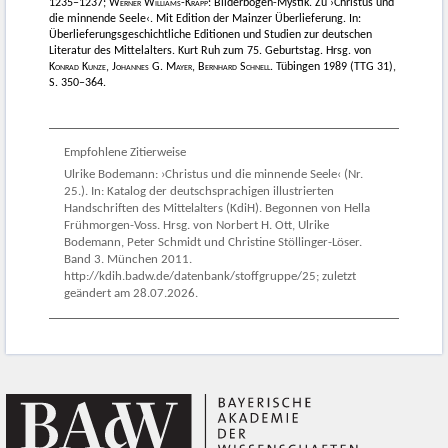
1235–1237;
Werner Williams-Krapp
: Bilderbogen-Mystik. Zu ›Christus und
die minnende Seele‹. Mit Edition der Mainzer Überlieferung. In:
Überlieferungsgeschichtliche Editionen und Studien zur deutschen
Literatur des Mittelalters. Kurt Ruh zum 75. Geburtstag. Hrsg. von
Konrad Kunze
,
Johannes
G.
Mayer
,
Bernhard Schnell
. Tübingen 1989 (TTG 31),
S. 350–364.
Empfohlene Zitierweise
Ulrike Bodemann: ›Christus und die minnende Seele‹ (Nr.
25.). In: Katalog der deutschsprachigen illustrierten
Handschriften des Mittelalters (KdiH). Begonnen von Hella
Frühmorgen-Voss. Hrsg. von Norbert H. Ott, Ulrike
Bodemann, Peter Schmidt und Christine Stöllinger-Löser.
Band 3. München 2011.
http://kdih.badw.de/datenbank/stoffgruppe/25; zuletzt
geändert am 28.07.2026.