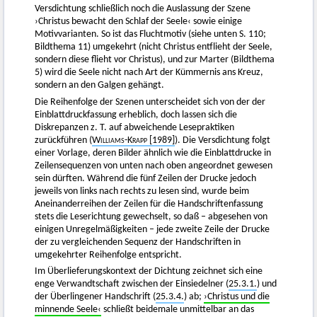
Versdichtung schließlich noch die Auslassung der Szene
›Christus bewacht den Schlaf der Seele‹ sowie einige
Motivvarianten. So ist das Fluchtmotiv (siehe unten S. 110;
Bildthema 11) umgekehrt (nicht Christus entflieht der Seele,
sondern diese flieht vor Christus), und zur Marter (Bildthema
5) wird die Seele nicht nach Art der Kümmernis ans Kreuz,
sondern an den Galgen gehängt.
Die Reihenfolge der Szenen unterscheidet sich von der der
Einblattdruckfassung erheblich, doch lassen sich die
Diskrepanzen z. T. auf abweichende Lesepraktiken
zurückführen (
Williams-Krapp
[1989]
). Die Versdichtung folgt
einer Vorlage, deren Bilder ähnlich wie die Einblattdrucke in
Zeilensequenzen von unten nach oben angeordnet gewesen
sein dürften. Während die fünf Zeilen der Drucke jedoch
jeweils von links nach rechts zu lesen sind, wurde beim
Aneinanderreihen der Zeilen für die Handschriftenfassung
stets die Leserichtung gewechselt, so daß – abgesehen von
einigen Unregelmäßigkeiten – jede zweite Zeile der Drucke
der zu vergleichenden Sequenz der Handschriften in
umgekehrter Reihenfolge entspricht.
Im Überlieferungskontext der Dichtung zeichnet sich eine
enge Verwandtschaft zwischen der Einsiedelner (
25.3.1.
) und
der Überlingener Handschrift (
25.3.4.
) ab;
›Christus und die
minnende Seele‹
schließt beidemale unmittelbar an das