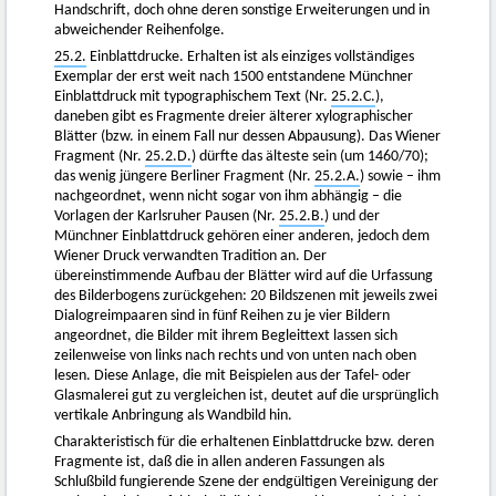
Handschrift, doch ohne deren sonstige Erweiterungen und in
abweichender Reihenfolge.
25.2.
Einblattdrucke. Erhalten ist als einziges vollständiges
Exemplar der erst weit nach 1500 entstandene Münchner
Einblattdruck mit typographischem Text (Nr.
25.2.C.
),
daneben gibt es Fragmente dreier älterer xylographischer
Blätter (bzw. in einem Fall nur dessen Abpausung). Das Wiener
Fragment (Nr.
25.2.D.
) dürfte das älteste sein (um 1460/70);
das wenig jüngere Berliner Fragment (Nr.
25.2.A.
) sowie – ihm
nachgeordnet, wenn nicht sogar von ihm abhängig – die
Vorlagen der Karlsruher Pausen (Nr.
25.2.B.
) und der
Münchner Einblattdruck gehören einer anderen, jedoch dem
Wiener Druck verwandten Tradition an. Der
übereinstimmende Aufbau der Blätter wird auf die Urfassung
des Bilderbogens zurückgehen: 20 Bildszenen mit jeweils zwei
Dialogreimpaaren sind in fünf Reihen zu je vier Bildern
angeordnet, die Bilder mit ihrem Begleittext lassen sich
zeilenweise von links nach rechts und von unten nach oben
lesen. Diese Anlage, die mit Beispielen aus der Tafel- oder
Glasmalerei gut zu vergleichen ist, deutet auf die ursprünglich
vertikale Anbringung als Wandbild hin.
Charakteristisch für die erhaltenen Einblattdrucke bzw. deren
Fragmente ist, daß die in allen anderen Fassungen als
Schlußbild fungierende Szene der endgültigen Vereinigung der