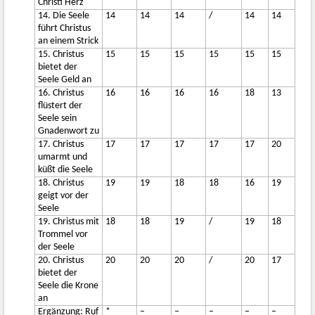
Christi Herz
14. Die Seele
14
14
14
/
14
14
führt Christus
an einem Strick
15. Christus
15
15
15
15
15
15
bietet der
Seele Geld an
16. Christus
16
16
16
16
18
13
flüstert der
Seele sein
Gnadenwort zu
17. Christus
17
17
17
17
17
20
umarmt und
küßt die Seele
18. Christus
19
19
18
18
16
19
geigt vor der
Seele
19. Christus mit
18
18
19
/
19
18
Trommel vor
der Seele
20. Christus
20
20
20
/
20
17
bietet der
Seele die Krone
an
Ergänzung: Ruf
*
–
–
–
–
–