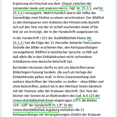
Ergänzung ein Einschub aus dem
›Disput zwischen der
minnenden Seele und unserem Herrn‹
(Vgl.
Nr.
25.3.1.
und
Nr.
25.3.4.
) vorausgeht. Wohl irrtümlich sind in der Mitte der
Szenenfolge zwei Motive zu einem verschmolzen: Der Bildtitel
zu den Reimpaaren vom Anbieten des Minnetranks bezieht
r
sich auf den Text von der im Schlaf wachenden Seele (4
hie
knit sie vor krvtzzig
), der in der Handschrift ausgelassen ist.
In der Handschrift I 221 der Stadtbibliothek Mainz (
Nr.
25.1.2.
) hat die Folge der 21 Vierzeiler keinerlei Textzusätze.
Anstelle der Bilder erscheinen hier, den Reimpaardialogen
vorausgehend, Bildtitel in lateinischer Sprache; es fällt auf,
daß allein die in den Einblattdrucken nicht vorhandene
Schlußszene eine deutsche Beischrift hat.
Bei beiden Versionen dürfte es sich um Abschriften jener
Bilderbogen-Fassung handeln, die auch als Vorlage der
Einblattdrucke gelten muß. In ihren Zusammenhang sind
weitere Abschriften der Vierzeiler zu stellen – ohne Bilder und
ohne Beischriften, jedoch bis in den Wortlaut hinein identisch
mit der Mainzer oder der Krakauer Abschrift. Der Text der
letzten vier Szenen ist an Blatträndern des
Cod. A.X.123 der
v
Universitätsbibliothek Basel
eingetragen (19
); die Blätter
r
v
o
124
–128
der
Handschrift III.1.8
32 der
Universitätsbibliothek Augsburg
enthalten die 21
Reimpaardialoge mit Versergänzungen ähnlich der Krakauer