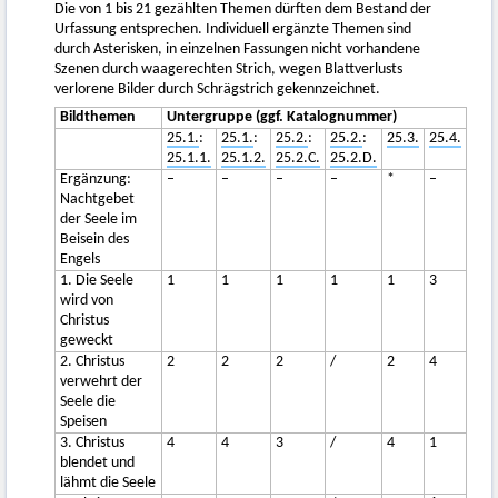
Die von 1 bis 21 gezählten Themen dürften dem Bestand der
Urfassung entsprechen. Individuell ergänzte Themen sind
durch Asterisken, in einzelnen Fassungen nicht vorhandene
Szenen durch waagerechten Strich, wegen Blattverlusts
verlorene Bilder durch Schrägstrich gekennzeichnet.
Bildthemen
Untergruppe (ggf. Katalognummer)
25.1.
:
25.1.
:
25.2.
:
25.2.
:
25.3.
25.4.
25.1.1.
25.1.2.
25.2.C.
25.2.D.
Ergänzung:
–
–
–
–
*
–
Nachtgebet
der Seele im
Beisein des
Engels
1. Die Seele
1
1
1
1
1
3
wird von
Christus
geweckt
2. Christus
2
2
2
/
2
4
verwehrt der
Seele die
Speisen
3. Christus
4
4
3
/
4
1
blendet und
lähmt die Seele