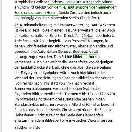
strophische Gedicht
›Christus und die kreuztragende Minne‹
an und wird gefolgt von dem
›Disput zwischen der minnenden
Seele und unserem Herrn‹
(beide Zusätze sind jedoch auch
unabhängig von der ›minnenden Seele‹ überliefert).
25.4.
Inkunabelfassung mit Prosaerweiterung. Auf 24 Szenen
ist die Bild-Text-Folge in einer Fassung erweitert, die lediglich
ein selten erhaltener Erfurter Druck (Nr.
25.4.a.
) überliefert.
Jede Szene wird hier begleitet von Prosaerörterungen, in
denen Schriftstellen und Kirchenväter, aber auch antike und
pseudoantike Autoritäten (Seneca,
Boethius
,
Cato
)
herangezogen werden. Den Schluß bildet ein kurzes
Versgebet. Auch hier weicht die Szenenfolge von derjenigen
der Einblattdrucke stark ab, ohne daß aber die Zweiteilung
der Folge ganz aufgehoben wäre. Auch hier könnte der
Wechsel der Leserichtungen einzelner Bildzeilen der Vorlage
(von rechts nach links statt von links nach rechts)
Szenenverschiebungen verursacht haben (vgl. in der
folgenden Bildthemenliste die Themen 9 bis 12 und 17 bis 20).
Im Mittelteil sind zudem drei zusätzliche Szenen in den
Standardzyklus integriert worden. Alle drei (Christus begehrt
Einlaß in das Herz der Seele, Christus entzündet die Seele in
Liebesfeuer, Christus reicht der Seele den Liebesapfel)
entstammen dem Bildrepertoire mystischer Visionsliteratur.
Bildthemenliste