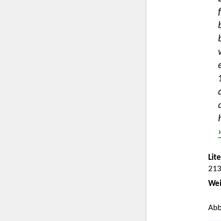
Lit
21
Wei
Abb