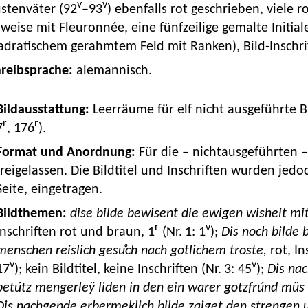
v
v
stenväter (92
–93
) ebenfalls rot geschrieben, viele 
lweise mit Fleuronnée, eine fünfzeilige gemalte Initial
dratischem gerahmtem Feld mit Ranken), Bild-Inschrift
hreibsprache:
alemannisch.
 Bildausstattung:
Leerräume für elf nicht ausgeführte B
r
r
7
, 176
).
Format und Anordnung:
Für die – nichtausgeführten –
freigelassen. Die Bildtitel und Inschriften wurden je
Seite, eingetragen.
Bildthemen:
dise bilde bewisent die ewigen wisheit mit
r
v
Inschriften rot und braun, 1
(Nr. 1: 1
);
Dis noch bilde
menschen reislich gesuͦch nach gotlichem troste,
rot, In
v
v
17
); kein Bildtitel, keine Inschriften (Nr. 3: 45
);
Dis nac
betútz mengerleÿ liden in den ein warer gotzfrúnd mü
Dis nachgende erbermeklich bilde zaiget den strengen u