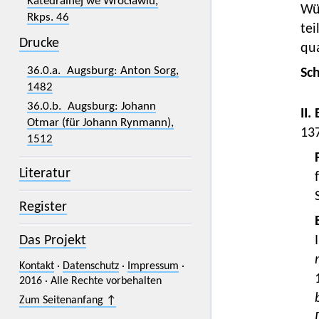
Katedralnej we Wrocławiu,
Wü
Rkps. 46
tei
Drucke
qua
36.0.a. Augsburg: Anton Sorg,
Sc
1482
36.0.b. Augsburg: Johann
II.
Otmar (für Johann Rynmann),
13
1512
Literatur
Register
Das Projekt
Kontakt
·
Datenschutz
·
Impressum
·
2016 · Alle Rechte vorbehalten
Zum Seitenanfang ↑