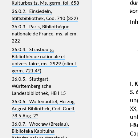
dur
Kulturbesitz, Ms. germ. fol. 658
kön
36.0.2. Einsiedeln,
Stiftsbibliothek, Cod. 710 (322)
Inh
36.0.3. Paris, Bibliothèque
nationale de France, ms. allem.
222
36.0.4. Strasbourg,
Bibliothèque nationale et
universitaire, ms. 2929 (olim L
germ. 721.4º)
36.0.5. Stuttgart,
I. 
Württembergische
S. 
Landesbibliothek, HB I 15
ung
36.0.6. Wolfenbüttel, Herzog
XX
August Bibliothek, Cod. Guelf.
78.5 Aug. 2º
unb
36.0.7. Wrocław (Breslau),
Hän
Biblioteka Kapitulna
Cap