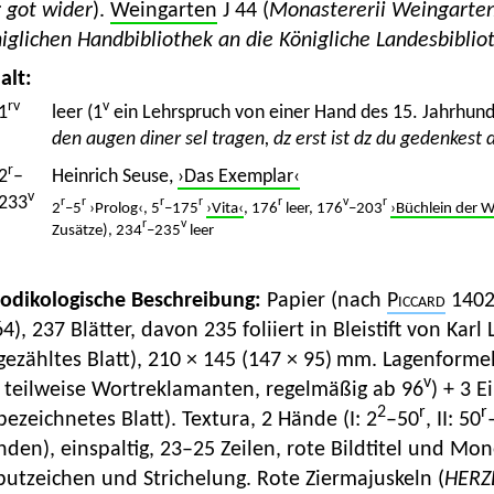
 got wider
).
Weingarten
J 44 (
Monastererii Weingarten
iglichen Handbibliothek an die Königliche Landesbiblio
alt:
rv
v
1
leer (1
ein Lehrspruch von einer Hand des 15. Jahrhund
den augen diner sel tragen, dz erst ist dz du gedenkest 
r
2
–
Heinrich Seuse,
›Das Exemplar‹
v
233
r
r
r
r
r
v
r
2
–5
›Prolog‹, 5
–175
›Vita‹
, 176
leer, 176
–203
›Büchlein der W
r
v
Zusätze), 234
–235
leer
Kodikologische Beschreibung:
Papier (nach
Piccard
1402–
64), 237 Blätter, davon 235 foliiert in Bleistift von Kar
ezähltes Blatt), 210 × 145 (147 × 95) mm. Lagenformel:
v
, teilweise Wortreklamanten, regelmäßig ab 96
) + 3 E
2
r
r
ezeichnetes Blatt). Textura, 2 Hände (I: 2
–50
, II: 50
den), einspaltig, 23–25 Zeilen, rote Bildtitel und M
utzeichen und Strichelung. Rote Ziermajuskeln (
HERZ