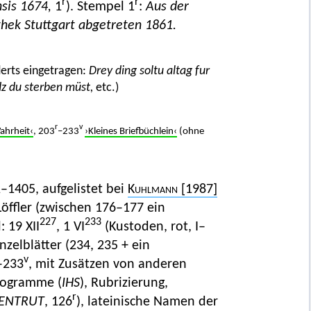
r
r
sis 1674,
1
). Stempel 1
:
Aus der
thek Stuttgart abgetreten 1861.
erts eingetragen:
Drey ding soltu altag fur
dz du sterben müst,
etc.)
r
v
ahrheit‹
, 203
–233
›Kleines Briefbüchlein‹
(ohne
1405, aufgelistet bei
Kuhlmann
[1987]
l Löffler (zwischen 176–177 ein
227
233
 19 XII
, 1 VI
(Kustoden, rot, I–
inzelblätter (234, 235 + ein
v
–233
, mit Zusätzen von anderen
onogramme (
IHS
), Rubrizierung,
r
ENTRUT
, 126
), lateinische Namen der