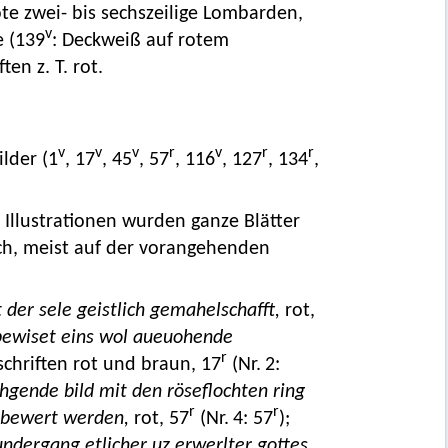
rote zwei- bis sechszeilige Lombarden,
v
e (139
: Deckweiß auf rotem
en z. T. rot.
v
v
v
r
v
r
r
ilder (1
, 17
, 45
, 57
, 116
, 127
, 134
,
 Illustrationen wurden ganze Blätter
doch, meist auf der vorangehenden
 der sele geistlich gemahelschafft,
rot,
 bewiset eins wol aueuohende
r
schriften rot und braun, 17
(Nr. 2:
hgende bild mit den röseflochten ring
r
r
s bewert werden,
rot, 57
(Nr. 4: 57
);
ndergang etlicher uz erwerlter gottes