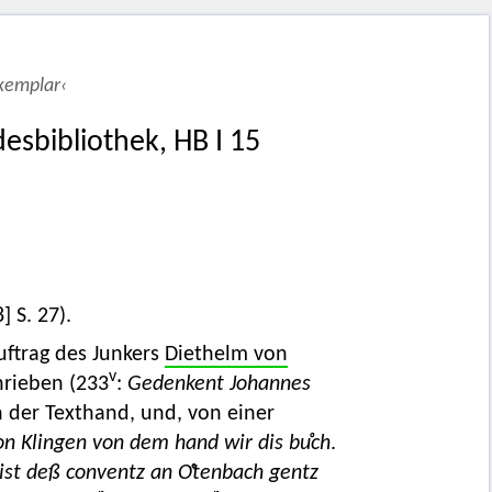
xemplar‹
esbibliothek, HB I 15
] S. 27).
ftrag des Junkers
Diethelm von
v
rieben (233
:
Gedenkent Johannes
 der Texthand, und, von einer
n Klingen von dem hand wir dis buͦch
.
 ist deß conventz an Oͤtenbach gentz