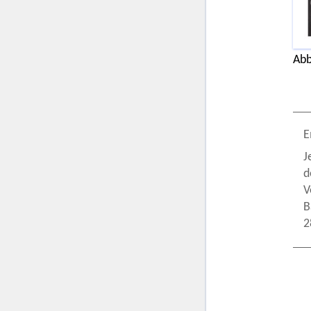
Abb
E
J
d
V
B
2