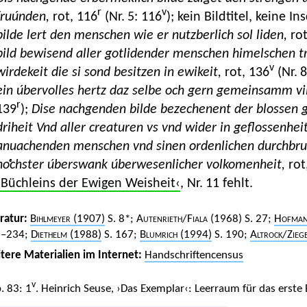
r
v
fruúnden,
rot, 116
(Nr. 5: 116
); kein Bildtitel, keine In
bilde lert den menschen wie er nutzberlich sol liden,
rot
bild bewisend aller gotlidender menschen himelschen tros
v
wirdekeit die si sond besitzen in ewikeit,
rot, 136
(Nr. 8
ein úbervolles hertz daz selbe och gern gemeinsamm v
r
139
);
Dise nachgenden bilde bezechenent der blossen go
driheit Vnd aller creaturen vs vnd wider in geflossenhei
anuachenden menschen vnd sinen ordenlichen durchbruc
hoͤchster úberswank úberwesenlicher volkomenheit,
rot
›Büchleins der Ewigen Weisheit‹
, Nr. 11 fehlt.
eratur:
Bihlmeyer
(1907)
S. 8*;
Autenrieth
/
Fiala
(1968) S. 27;
Hofma
3–234;
Diethelm
(1988)
S. 167;
Blumrich
(1994)
S. 190;
Altrock
/
Zieg
tere Materialien im Internet:
Handschriftencensus
v
. 83: 1
. Heinrich Seuse, ›Das Exemplar‹: Leerraum für das erste B