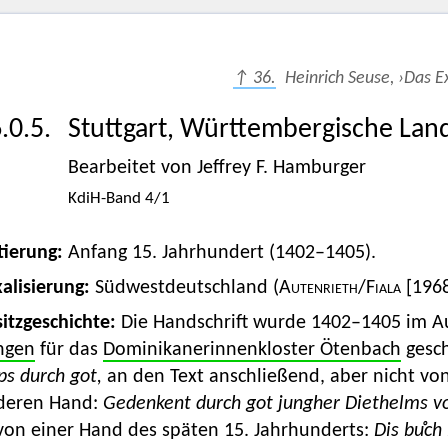
↑ 36.
Heinrich Seuse, ›Das E
.0.5.
Stuttgart, Württembergische Land
Bearbeitet von Jeffrey F. Hamburger
KdiH-Band 4/1
tierung:
Anfang 15. Jahrhundert (1402–1405).
alisierung:
Südwestdeutschland (
Autenrieth
/
Fiala
[1968
itzgeschichte:
Die Handschrift wurde 1402–1405 im Au
ingen
für das
Dominikanerinnenkloster Ötenbach
gesch
s durch got,
an den Text anschließend, aber nicht von
deren Hand:
Gedenkent durch got jungher Diethelms vo
on einer Hand des späten 15. Jahrhunderts:
Dis buͦch