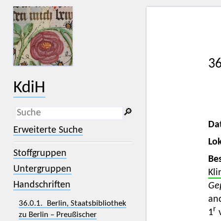
36
KdiH
🔎︎
Da
_
(der Unterstrich) ist Platzhalter für
Erweiterte Suche
genau ein Zeichen.
Lok
%
(das Prozentzeichen) ist Platzhalter
Stoffgruppen
für kein, ein oder mehr als ein
Bes
Zeichen.
Untergruppen
Kl
Handschriften
Gep
an
36.0.1. Berlin, Staatsbibliothek
r
1
v
zu Berlin – Preußischer