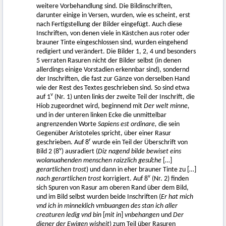
weitere Vorbehandlung sind. Die Bildinschriften,
darunter einige in Versen, wurden, wie es scheint, erst
nach Fertigstellung der Bilder eingefügt. Auch diese
Inschriften, von denen viele in Kästchen aus roter oder
brauner Tinte eingeschlossen sind, wurden eingehend
redigiert und verändert. Die Bilder 1, 2, 4 und besonders
5 verraten Rasuren nicht der Bilder selbst (in denen
allerdings einige Vorstadien erkennbar sind), sondernd
der Inschriften, die fast zur Gänze von derselben Hand
wie der Rest des Textes geschrieben sind. So sind etwa
v
auf 1
(Nr. 1) unten links der zweite Teil der Inschrift, die
Hiob zugeordnet wird, beginnend mit
Der welt minne,
und in der unteren linken Ecke die unmittelbar
angrenzenden Worte
Sapiens est ordinare,
die sein
Gegenüber Aristoteles spricht, über einer Rasur
r
geschrieben. Auf 8
wurde ein Teil der Überschrift von
v
Bild 2 (8
) ausradiert (
Diz nagend bilde bewiset eins
wolanuahenden menschen raizzlich gesuͦche
[…]
gerartlichen trost
) und dann in eher brauner Tinte zu […]
v
nach gerartlichen trost
korrigiert. Auf 8
(Nr. 2) finden
sich Spuren von Rasur am oberen Rand über dem Bild,
und im Bild selbst wurden beide Inschriften (
Er hat mich
vnd ich in minneklich vmbuangen des stan ich aller
creaturen ledig vnd bin
[
mit in
]
vnbehangen
und
Der
diener der Ewigen wisheit
) zum Teil über Rasuren