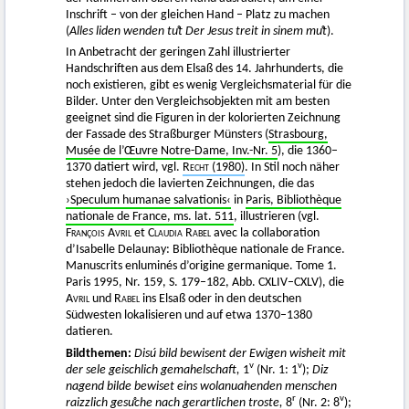
Inschrift – von der gleichen Hand – Platz zu machen
(
Alles liden wenden tuͦt Der Jesus treit in sinem muͦt
).
In Anbetracht der geringen Zahl illustrierter
Handschriften aus dem Elsaß des 14. Jahrhunderts, die
noch existieren, gibt es wenig Vergleichsmaterial für die
Bilder. Unter den Vergleichsobjekten mit am besten
geeignet sind die Figuren in der kolorierten Zeichnung
der Fassade des Straßburger Münsters (
Strasbourg,
Musée de l’Œuvre Notre-Dame, Inv.-Nr. 5
), die 1360–
1370 datiert wird, vgl.
Recht
(1980)
. In Stil noch näher
stehen jedoch die lavierten Zeichnungen, die das
›Speculum humanae salvationis‹
in
Paris, Bibliothèque
nationale de France, ms. lat. 511
, illustrieren (vgl.
François Avril
et
Claudia Rabel
avec la collaboration
d’Isabelle Delaunay: Bibliothèque nationale de France.
Manuscrits enluminés d’origine germanique. Tome 1.
Paris 1995, Nr. 159, S. 179–182, Abb. CXLIV–CXLV), die
Avril
und
Rabel
ins Elsaß oder in den deutschen
Südwesten lokalisieren und auf etwa 1370–1380
datieren.
Bildthemen:
Disú bild bewisent der Ewigen wisheit mit
v
v
der sele geischlich gemahelschaft,
1
(Nr. 1: 1
);
Diz
nagend bilde bewiset eins wolanuahenden menschen
r
v
raizzlich gesuͦche nach gerartlichen troste,
8
(Nr. 2: 8
);