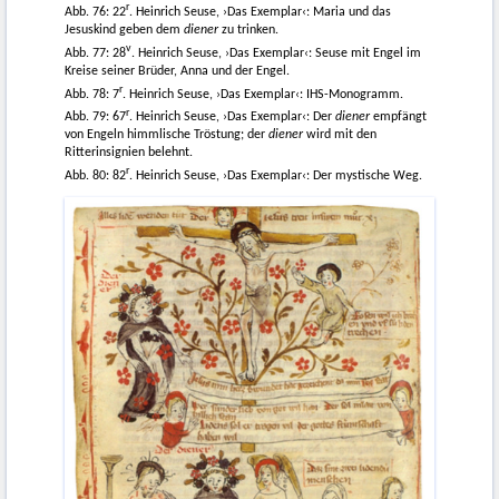
r
Abb. 76: 22
. Heinrich Seuse, ›Das Exemplar‹: Maria und das
Jesuskind geben dem
diener
zu trinken.
v
Abb. 77: 28
. Heinrich Seuse, ›Das Exemplar‹: Seuse mit Engel im
Kreise seiner Brüder, Anna und der Engel.
r
Abb. 78: 7
. Heinrich Seuse, ›Das Exemplar‹: IHS-Monogramm.
r
Abb. 79: 67
. Heinrich Seuse, ›Das Exemplar‹: Der
diener
empfängt
von Engeln himmlische Tröstung; der
diener
wird mit den
Ritterinsignien belehnt.
r
Abb. 80: 82
. Heinrich Seuse, ›Das Exemplar‹: Der mystische Weg.