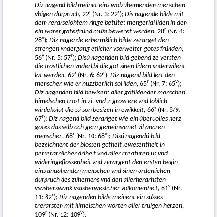
Diz nagend bild meinet eins wolzuͦnemenden menschen
r
r
vͤbigen durpruch,
22
(Nr. 3: 22
);
Dis nagende bilde mit
dem rerarselohtem ringe betútet mengerlai liden in den
r
ein warer gotesfrúnd muͦss beweret werden,
28
(Nr. 4:
v
28
);
Diz nagende erbermklich bilde zerarget den
strengen vndergang etlicher vserwelter gotes frúnden,
v
r
56
(Nr. 5: 57
);
Disú nagenden bild gebend ze versten
die trostlichen vnderlibi die got sinen lidern vnderwilent
r
r
lat werden,
62
(Nr. 6: 62
);
Diz nagend bild lert den
r
v
menschen wie er nuzzberlich sol liden,
65
(Nr. 7: 65
);
Diz nagenden bild bewisent aller gotlidender menschen
himelschen trost in zit vnd ir gross ere vnd loblich
v
wirdekaiut die sú son besizen in ewikkait,
66
(Nr. 8/9:
r
67
);
Diz nagend bild zerariget wie ein úberuolles herz
gotes das selb och gern gemeinsamet vil andren
r
v
menschen,
68
(Nr. 10: 68
);
Disú nagendú bild
bezeichnent der blossen gotheit iewesentheit in
perserarnlicher driheit vnd aller creaturen us vnd
wideringeflossenheit vnd zerargent den ersten begin
eins anuahenden menschen vnd sinen ordenlichen
durpruch des zuͦnemens vnd den allerherarhsten
v
vsasberswank vsasberweslicher volkomenheit,
81
(Nr.
r
11: 82
);
Diz nagenden bilde meinent ein suͤsses
trerarsten mit himelschen worten aller truigen herzen,
r
v
109
(Nr. 12: 109
).