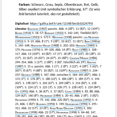
Farben:
Schwarz, Grau, Sepia, Olivenbraun, Rot, Gelb,
r
Silber oxydiert (mit symbolischer Erklärung, 67
:
Dz wiss
feld betútet luterleit, das rot gedultekeit
).
Digitalisat:
https://gallica.bnf.fr/ark:/12148/btv1b10224795t
v
r
v
Literatur:
Bihlmeyer
(1907)
passim, Abb. 4 (28
). 11 (82
). 12 (109
);
r
Becker
(1914)
S. 56–57;
Bernhart
(1922)
S. 242–245, Titelbild (82
);
Wickersheimer
(1923)
S. 573 f.;
Weymann
(1938)
passim;
von Heusinger
v
v
r
v
(1953)
S. 9–19, Abb. 8 (1
). 9 (28
). 10 (61
). 11 (65
);
Beer
(1965a)
S. 145–146;
Holenstein-Hasler
(1968)
S. 202–203;
Hofmann
(1969)
S.
v
175;
Hausherr
(1974) S. 99–100, Abb. 14 (8
);
Recht
(1980)
S. 106–
v
r
v
v
r
v
117, Abb. 13 (109
). 14 (82
). 17 (1
). 18 (8
). 19 (22
). 20 (28
). 21
r
r
v
r
v
(57
). 22 (62
). 23 (65
). 24 (67
). 25 (68
);
Colledge
/
Marler
(1984)
r
v
r
r
294–354, Abb. 1 (27
). 2 (68
). 3 (82
, fälschlich als 29
);
Kersting
v
v
r
v
r
(1987)
S. 15 u. passim, Abb. 1 (1
). 2 (8
). 3 (22
). 4 (28
). 5 (62
). 7
v
r
v
r
v
(65
). 8 (67
). 9 (68
). 10 (82
). 11 (109
);
Kuhlmann
(1987)
S. 234–
v
237;
Diethelm
(1988)
S. 167, Abb. zwischen S. 164–165 (82
), Abb. S.
v
v
r
v
r
172 (1
). S. 176 (8
). S. 180 (22
). S. 184 (28
). S. 189 (57
). S. 194
r
v
r
v
r
(62
). S. 198 (65
). S. 202 (67
). S. 209 (68
). S. 214 (82
). S. 218
v
r
r
r
r
v
(109
). S. 224 (2
). S. 225 (3
). S. 226 (7
). S. 228 (42
). S. 229 (84
);
r
r
Ott
(1991)
Abb. S. 36 (67
). S. 37 (82
);
Cames
(1989)
S. 83, 88, Abb.
r
v
v
r
139 (62
). 140 (8
);
Hamburger
(1989)
S. 20–45, Abb. 2 (8
). 3 (82
);
r
Hamburger
(1990) S. 79, 142, Abb. 220 (82
);
Hamburger
(1992)
S. 4–
r
23, Abb. 1 (82
);
Blumrich
(1994)
S. 190;
Dinzelbacher
(1994)
S. 295–
r
v
311, Abb. 22 (57
). 23 (8
);
Avril
/
Rabel
/
Delaunay
(1995)
S. 182;
r
Dinzelbacher
(1996)
Abb. 22 (57
);
Hamburger
(1996) S. 64–66, 147,
v
v
r
178–181, Abb. 44 (28
). 89 (8
). 100 (7
);
Heck
(1997)
S. 132, Abb.