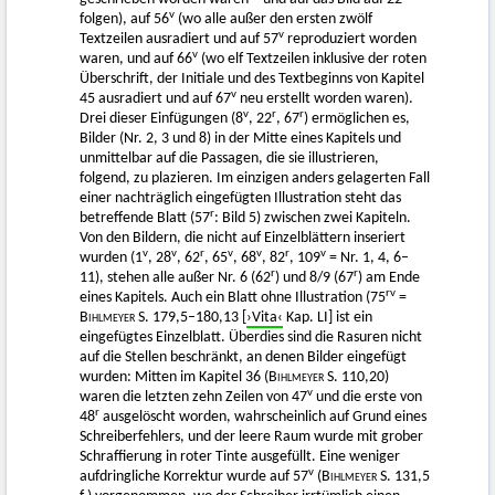
v
folgen), auf 56
(wo alle außer den ersten zwölf
v
Textzeilen ausradiert und auf 57
reproduziert worden
v
waren, und auf 66
(wo elf Textzeilen inklusive der roten
Überschrift, der Initiale und des Textbeginns von Kapitel
v
45 ausradiert und auf 67
neu erstellt worden waren).
v
r
r
Drei dieser Einfügungen (8
, 22
, 67
) ermöglichen es,
Bilder (Nr. 2, 3 und 8) in der Mitte eines Kapitels und
unmittelbar auf die Passagen, die sie illustrieren,
folgend, zu plazieren. Im einzigen anders gelagerten Fall
einer nachträglich eingefügten Illustration steht das
r
betreffende Blatt (57
: Bild 5) zwischen zwei Kapiteln.
Von den Bildern, die nicht auf Einzelblättern inseriert
v
v
r
v
v
r
v
wurden (1
, 28
, 62
, 65
, 68
, 82
, 109
= Nr. 1, 4, 6–
r
r
11), stehen alle außer Nr. 6 (62
) und 8/9 (67
) am Ende
rv
eines Kapitels. Auch ein Blatt ohne Illustration (75
=
Bihlmeyer
S. 179,5–180,13 [
›Vita‹
Kap. LI] ist ein
eingefügtes Einzelblatt. Überdies sind die Rasuren nicht
auf die Stellen beschränkt, an denen Bilder eingefügt
wurden: Mitten im Kapitel 36 (
Bihlmeyer
S. 110,20)
v
waren die letzten zehn Zeilen von 47
und die erste von
r
48
ausgelöscht worden, wahrscheinlich auf Grund eines
Schreiberfehlers, und der leere Raum wurde mit grober
Schraffierung in roter Tinte ausgefüllt. Eine weniger
v
aufdringliche Korrektur wurde auf 57
(
Bihlmeyer
S. 131,5