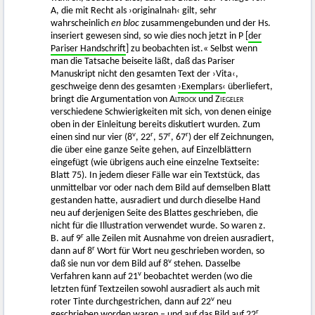
A, die mit Recht als ›originalnah‹ gilt, sehr
wahrscheinlich
en bloc
zusammengebunden und der Hs.
inseriert gewesen sind, so wie dies noch jetzt in P [
der
Pariser Handschrift
] zu beobachten ist.« Selbst wenn
man die Tatsache beiseite läßt, daß das Pariser
Manuskript nicht den gesamten Text der ›Vita‹,
geschweige denn des gesamten
›Exemplars‹
überliefert,
bringt die Argumentation von
Altrock
und
Ziegeler
verschiedene Schwierigkeiten mit sich, von denen einige
oben in der Einleitung bereits diskutiert wurden. Zum
v
r
r
r
einen sind nur vier (8
, 22
, 57
, 67
) der elf Zeichnungen,
die über eine ganze Seite gehen, auf Einzelblättern
eingefügt (wie übrigens auch eine einzelne Textseite:
Blatt 75). In jedem dieser Fälle war ein Textstück, das
unmittelbar vor oder nach dem Bild auf demselben Blatt
gestanden hatte, ausradiert und durch dieselbe Hand
neu auf derjenigen Seite des Blattes geschrieben, die
nicht für die Illustration verwendet wurde. So waren z.
r
B. auf 9
alle Zeilen mit Ausnahme von dreien ausradiert,
r
dann auf 8
Wort für Wort neu geschrieben worden, so
v
daß sie nun vor dem Bild auf 8
stehen. Dasselbe
v
Verfahren kann auf 21
beobachtet werden (wo die
letzten fünf Textzeilen sowohl ausradiert als auch mit
v
roter Tinte durchgestrichen, dann auf 22
neu
r
geschrieben worden waren – und auf das Bild auf 22