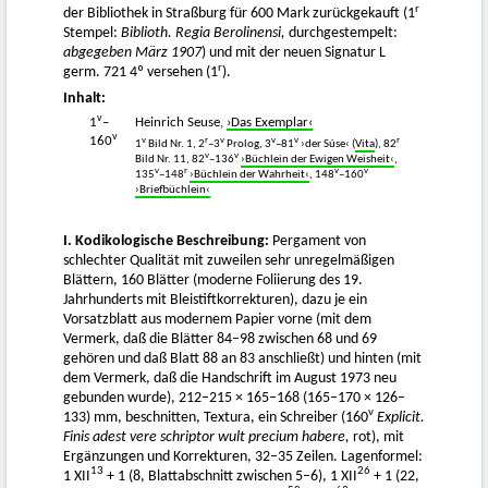
r
der Bibliothek in Straßburg für 600 Mark zurückgekauft (1
Stempel:
Biblioth. Regia Berolinensi,
durchgestempelt:
abgegeben März 1907
) und mit der neuen Signatur L
r
germ. 721 4º versehen (1
).
Inhalt:
v
1
–
Heinrich Seuse,
›Das Exemplar‹
v
160
v
r
v
v
v
r
1
Bild Nr. 1, 2
–3
Prolog, 3
–81
›der Súse‹ (
Vita
), 82
v
v
Bild Nr. 11, 82
–136
›Büchlein der Ewigen Weisheit‹
,
v
r
v
v
135
–148
›Büchlein der Wahrheit‹
, 148
–160
›Briefbüchlein‹
I. Kodikologische Beschreibung:
Pergament von
schlechter Qualität mit zuweilen sehr unregelmäßigen
Blättern, 160 Blätter (moderne Foliierung des 19.
Jahrhunderts mit Bleistiftkorrekturen), dazu je ein
Vorsatzblatt aus modernem Papier vorne (mit dem
Vermerk, daß die Blätter 84–98 zwischen 68 und 69
gehören und daß Blatt 88 an 83 anschließt) und hinten (mit
dem Vermerk, daß die Handschrift im August 1973 neu
gebunden wurde), 212–215 × 165–168 (165–170 × 126–
v
133) mm, beschnitten, Textura, ein Schreiber (160
Explicit.
Finis adest vere schriptor wult precium habere,
rot), mit
Ergänzungen und Korrekturen, 32–35 Zeilen. Lagenformel:
13
26
1 XII
+ 1 (8, Blattabschnitt zwischen 5–6), 1 XII
+ 1 (22,