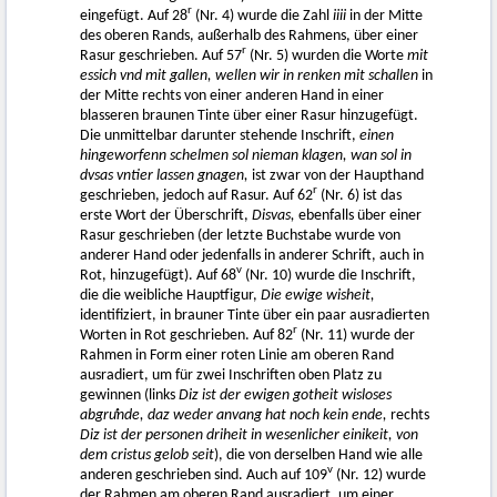
r
eingefügt. Auf 28
(Nr. 4) wurde die Zahl
iiii
in der Mitte
des oberen Rands, außerhalb des Rahmens, über einer
r
Rasur geschrieben. Auf 57
(Nr. 5) wurden die Worte
mit
essich vnd mit gallen, wellen wir in renken mit schallen
in
der Mitte rechts von einer anderen Hand in einer
blasseren braunen Tinte über einer Rasur hinzugefügt.
Die unmittelbar darunter stehende Inschrift,
einen
hingeworfenn schelmen sol nieman klagen, wan sol in
dvsas vntier lassen gnagen,
ist zwar von der Haupthand
r
geschrieben, jedoch auf Rasur. Auf 62
(Nr. 6) ist das
erste Wort der Überschrift,
Disvas,
ebenfalls über einer
Rasur geschrieben (der letzte Buchstabe wurde von
anderer Hand oder jedenfalls in anderer Schrift, auch in
v
Rot, hinzugefügt). Auf 68
(Nr. 10) wurde die Inschrift,
die die weibliche Hauptfigur,
Die ewige wisheit,
identifiziert, in brauner Tinte über ein paar ausradierten
r
Worten in Rot geschrieben. Auf 82
(Nr. 11) wurde der
Rahmen in Form einer roten Linie am oberen Rand
ausradiert, um für zwei Inschriften oben Platz zu
gewinnen (links
Diz ist der ewigen gotheit wisloses
abgruͤnde, daz weder anvang hat noch kein ende,
rechts
Diz ist der personen driheit in wesenlicher einikeit, von
dem cristus gelob seit
), die von derselben Hand wie alle
v
anderen geschrieben sind. Auch auf 109
(Nr. 12) wurde
der Rahmen am oberen Rand ausradiert, um einer