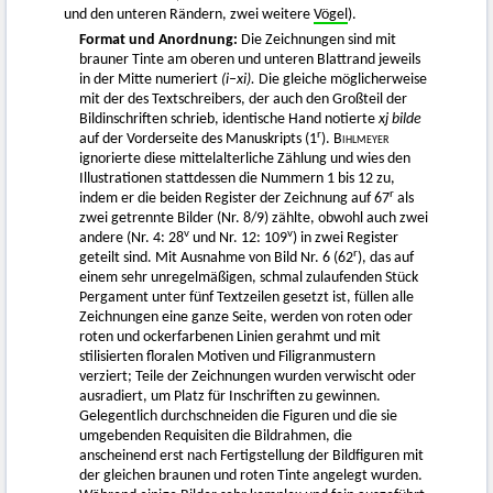
und den unteren Rändern, zwei weitere
Vögel
).
Format und Anordnung:
Die Zeichnungen sind mit
brauner Tinte am oberen und unteren Blattrand jeweils
in der Mitte numeriert
(i–xi).
Die gleiche möglicherweise
mit der des Textschreibers, der auch den Großteil der
Bildinschriften schrieb, identische Hand notierte
xj bilde
r
auf der Vorderseite des Manuskripts (1
).
Bihlmeyer
ignorierte diese mittelalterliche Zählung und wies den
Illustrationen stattdessen die Nummern 1 bis 12 zu,
r
indem er die beiden Register der Zeichnung auf 67
als
zwei getrennte Bilder (Nr. 8/9) zählte, obwohl auch zwei
v
v
andere (Nr. 4: 28
und Nr. 12: 109
) in zwei Register
r
geteilt sind. Mit Ausnahme von Bild Nr. 6 (62
), das auf
einem sehr unregelmäßigen, schmal zulaufenden Stück
Pergament unter fünf Textzeilen gesetzt ist, füllen alle
Zeichnungen eine ganze Seite, werden von roten oder
roten und ockerfarbenen Linien gerahmt und mit
stilisierten floralen Motiven und Filigranmustern
verziert; Teile der Zeichnungen wurden verwischt oder
ausradiert, um Platz für Inschriften zu gewinnen.
Gelegentlich durchschneiden die Figuren und die sie
umgebenden Requisiten die Bildrahmen, die
anscheinend erst nach Fertigstellung der Bildfiguren mit
der gleichen braunen und roten Tinte angelegt wurden.