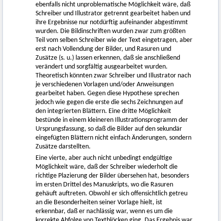
ebenfalls nicht unproblematische Möglichkeit wäre, daß
Schreiber und Illustrator getrennt gearbeitet haben und
ihre Ergebnisse nur notdürftig aufeinander abgestimmt
wurden. Die Bildinschriften wurden zwar zum größten
Teil vom selben Schreiber wie der Text eingetragen, aber
erst nach Vollendung der Bilder, und Rasuren und
Zusätze (s. u.) lassen erkennen, daß sie anschließend
verändert und sorgfältig ausgearbeitet wurden.
Theoretisch könnten zwar Schreiber und Illustrator nach
je verschiedenen Vorlagen und/oder Anweisungen
gearbeitet haben. Gegen diese Hypothese sprechen
jedoch wie gegen die erste die sechs Zeichnungen auf
den integrierten Blättern. Eine dritte Möglichkeit
bestünde in einem kleineren Illustrationsprogramm der
Ursprungsfassung, so daß die Bilder auf den sekundär
eingefügten Blättern nicht einfach Änderungen, sondern
Zusätze darstellten.
Eine vierte, aber auch nicht unbedingt endgültige
Möglichkeit wäre, daß der Schreiber wiederholt die
richtige Plazierung der Bilder übersehen hat, besonders
im ersten Drittel des Manuskripts, wo die Rasuren
gehäuft auftreten. Obwohl er sich offensichtlich getreu
an die Besonderheiten seiner Vorlage hielt, ist
erkennbar, daß er nachlässig war, wenn es um die
korrekte Abfolge von Textblöcken ging. Das Ergebnis war