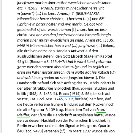
juncfrowe marien siner muͦter eweclichen an ande Amen.
etc. + IESUS – MARIA. zarter minneclicher herre vnt
r
vr
⟨
ouwe
?⟩ ⟨…⟩
hertzen. Amen.),
7
(IESUS-MARIA
r
Minneclicher herre christe
⟨…⟩
hertzen
⟨…⟩.) und 68
(Sprich eyn pater noster vnd Ave maria. Gelobt Vnd
gebenediet sij der werde namen
[!]
vnsers herren iesu
christi. vnd der von den juncfrownen vnd himmelkúnegin
marien siner muter eweclichen an ende. Amen etc. IESUS.
MARIA Minnenclicher herre vnd
⟨…⟩
jungfrawe
⟨…⟩
lieben),
alle drei von derselben Hand als Antwort auf den
ausdrücklichen Befehl, den Gott
Elsbeth Stagel
im Kapitel
45 gibt (
Bihlmeyer
S. 155,4–7:
Und ir ward kund getan von
gote: wer den namen also bi im truͤge und im teglich ze
eren ein Pater noster sprech, dem woͤlte got hie guͤtlich tuͤn
und woͤlti in begnaden an siner jungsten hinvart
). Die
Handschrift befand sich seit Anfang des 19. Jahrhunderts in
der alten Straßburger Bibliothek (
Karl Schmidt:
Studien und
Kritik [1843], S. 1853 ff.).
Becker
(1914)
S. 56 (der sich auf
Witter
, Cat. Cod. Mss. 1746, S. 19, bezieht) hält fest, daß
die heute verlorene frühere Bindung auf dem Rücken noch
die alte Signatur B 139 trug. Nach dem Tod von
Franz
Pfeiffer
, der 1870 die Handschrift ausgeliehen hatte, wurde
sie aus dessen Nachlaß von der Königlichen Bibliothek in
Berlin erworben und mit der Signatur Ms. germ. Quarto
r
840 [acc. 9493] versehen (1
). Im März 1907 wurde sie von