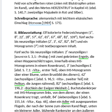
Feld von schraffierten roten Linien mit Blutstropfen unten
im Rand), und des Wortes
HERZENTRUT
in Kapitel 41 (ebd.
S. 140,7: zweizeilige Majuskeln in Rot und Silber).
Schreibsprache:
alemannisch mit leichtem elsässischen
Einschlag (
Hofmann
[1969]
S. 175).
v
II. Bildausstattung:
Elf kolorierte Federzeichnungen (1
,
v
r
v
r
r
v
r
v
r
v
8
, 22
, 28
, 57
, 62
, 65
, 67
, 68
, 82
, 109
), fünf sechs-
r
r
r
v
v
bis neunzeilige Initialen (2
, 3
, 42
, 82
, 84
) und ein
r
Monogramm (7
) mit textbezogenem Inhalt.
r
Fünf sechs- bis neunzeilige Initialen: 2
neunzeiliges I
[bihlmeyer
S. 3,1: ›Prolog‹] mit zwei gekrönten
Engeln
, die
einen Wappenschild tragen, innerhalb eines IHS-
r
Monogramms in einem Rosenkranz), 3
(sechszeiliges E
[ebd. S. 7,1:
›Vita‹
, erster Teil], oben IHS-Monogramm
r
über einer Blume, unten Brustbild des
dieners
), 42
(sechszeiliges C [ebd. S. 96,5: ›Vita‹, zweiter Teil] mit
v
Pelikan
, die Jungen nährend), 82
(sechszeiliges E [ebd. S.
196,2:
›Büchlein der Ewigen Weisheit‹
], Buchstabenkörper
mit IHS-Monogramm links, von dem
diener,
der einen
r
Rosenkranz trägt, umfaßt, 84
(siebenzeiliges S [ebd. S.
155,14: ›Vita‹, Kap. 46], oben ein
Adler
mit ausgespannten
Flügeln, der nach der Sonne zum oberen Rand fliegt, unten
ein kleinerer Adler, blühende Rankenzier an den äußeren