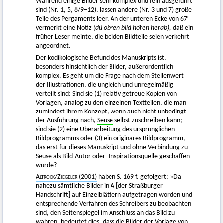
Während einige Bilder sehr komplex und fein ausgeführt
sind (Nr. 1, 5, 8/9–12), lassen andere (Nr. 3 und 7) große
r
Teile des Pergaments leer. An der unteren Ecke von 67
vermerkt eine Notiz
(dú obren bild hoͤren herab),
daß ein
früher Leser meinte, die beiden Bildteile seien verkehrt
angeordnet.
Der kodikologische Befund des Manuskripts ist,
besonders hinsichtlich der Bilder, außerordentlich
komplex. Es geht um die Frage nach dem Stellenwert
der Illustrationen, die ungleich und unregelmäßig
verteilt sind: Sind sie (1) relativ getreue Kopien von
Vorlagen, analog zu den einzelnen Textteilen, die man
zumindest ihrem Konzept, wenn auch nicht unbedingt
der Ausführung nach,
Seuse
selbst zuschreiben kann;
sind sie (2) eine Überarbeitung des ursprünglichen
Bildprogramms oder (3) ein originäres Bildprogramm,
das erst für dieses Manuskript und ohne Verbindung zu
Seuse als Bild-Autor oder -Inspirationsquelle geschaffen
wurde?
Altrock
/
Ziegeler
(2001)
haben S. 169 f. gefolgert: »Da
nahezu sämtliche Bilder in A [der Straßburger
Handschrift] auf Einzelblättern aufgetragen worden und
entsprechende Verfahren des Schreibers zu beobachten
sind, den Seitenspiegel im Anschluss an das Bild zu
wahren, bedeutet dies, dass die Bilder der Vorlage von