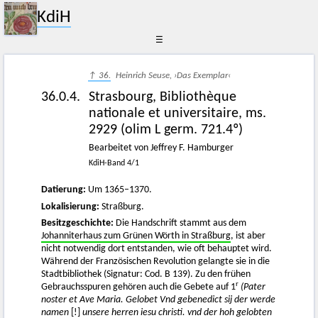
KdiH
☰
↑ 36.
Heinrich Seuse, ›Das Exemplar‹
36.0.4.
Strasbourg, Bibliothèque
nationale et universitaire, ms.
2929 (olim L germ. 721.4º)
Bearbeitet von Jeffrey F. Hamburger
KdiH-Band 4/1
Datierung:
Um 1365–1370.
Lokalisierung:
Straßburg.
Besitzgeschichte:
Die Handschrift stammt aus dem
Johanniterhaus zum Grünen Wörth in Straßburg
, ist aber
nicht notwendig dort entstanden, wie oft behauptet wird.
Während der Französischen Revolution gelangte sie in die
Stadtbibliothek (Signatur: Cod. B 139). Zu den frühen
r
Gebrauchsspuren gehören auch die Gebete auf 1
(Pater
noster et Ave Maria. Gelobet Vnd gebenedict sij der werde
namen
[!]
unsere herren iesu christi. vnd der hoh gelobten