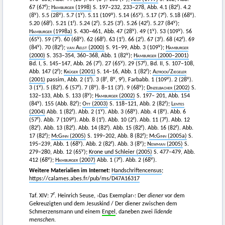
r
r
67 (67
);
Hamburger
(1998)
S. 197–232, 233–278, Abb. 4.1 (82
). 4.2
v
v
v
v
v
r
v
(8
). 5.5 (28
). 5.7 (1
). 5.11 (109
). 5.14 (65
). 5.17 (7
). 5.18 (68
).
r
r
r
r
r
v
5.20 (68
). 5.21 (1
). 5.24 (2
). 5.25 (3
). 5.26 (42
). 5.27 (84
);
v
v
v
Hamburger
(1998a)
S. 430–461, Abb. 47 (28
). 49 (1
). 53 (109
). 56
v
r
v
r
r
r
r
r
(65
). 59 (7
). 60 (68
). 62 (68
). 63 (1
). 66 (2
). 67 (3
). 68 (42
). 69
v
r
v
(84
). 70 (82
);
van Aelst
(2000)
S. 91–99, Abb. 3 (109
);
Hamburger
v
(2000)
S. 353–354, 360–368, Abb. 1 (82
);
Hamburger
(2000–2001)
r
v
r
Bd. I, S. 145–147, Abb. 26 (7
). 27 (65
). 29 (57
), Bd. II, S. 107–108,
r
r
Abb. 147 (2
);
Krüger
(2001)
S. 14–16, Abb. 1 (82
);
Altrock
/
Ziegeler
r
r
v
r
v
v
(2001)
passim, Abb. 2 (1
). 3 (8
, 8
, 9
), Farbabb. 1 (109
). 2 (28
).
v
r
r
v
r
v
3 (1
). 5 (82
). 6 (57
). 7 (8
). 8–11 (3
). 9 (68
);
Dinzelbacher
(2002)
S.
v
132–133, Abb. S. 133 (8
);
Hamburger
(2002)
S. 197– 201, Abb. 154
v
r
r
(84
). 155 (Abb. 82
);
Ott
(2003)
S. 118–121, Abb. 2 (82
);
Lentes
r
v
v
v
(2004)
Abb. 1 (82
). Abb. 2 (1
). Abb. 3 (68
). Abb. 4 (8
). Abb. 6
r
v
r
r
r
(57
). Abb. 7 (109
). Abb. 8 (1
). Abb. 10 (2
). Abb. 11 (7
). Abb. 12
r
r
r
r
r
(82
). Abb. 13 (82
). Abb. 14 (82
). Abb. 15 (82
). Abb. 16 (82
). Abb.
r
r
17 (82
);
McGinn
(2005)
S. 199–202, Abb. 8 (82
);
McGinn
(2005a)
S.
v
r
v
195–239, Abb. 1 (68
). Abb. 2 (82
). Abb. 3 (8
);
Newman
(2005)
S.
v
279–280, Abb. 12 (65
);
Krone und Schleier (2005)
S. 477–479, Abb.
v
r
v
412 (68
);
Hamburger
(2007)
Abb. 1 (7
). Abb. 2 (68
).
Weitere Materialien im Internet:
Handschriftencensus
;
https://calames.abes.fr/pub/ms/D47A16317
r
Taf. XIV: 7
. Heinrich Seuse, ›Das Exemplar‹: Der
diener
vor dem
Gekreuzigten und dem Jesuskind / Der diener zwischen dem
Schmerzensmann und einem
Engel
, daneben zwei
lidende
menschen
.