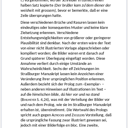
f.) vorgenommen, wo der Schreiber irrtümlich einen
halben Satz kopierte
(Der bruͦder kam zuͦ dem diener der
weisheit mit grossem),
bevor er bemerkte, daß er eine
Zeile übersprungen hatte.
Diese verschiedenen Brüche und Rasuren lassen kein
eindeutiges oder konsequentes Muster und keine klare
Zielsetzung erkennen. Verschiedene
Entstehungsmöglichkeiten von größerer oder geringerer
Plausibilität sind denkbar. Nach der ersten wäre der Text
von einer nicht illustrierten Vorlage abgeschrieben oder
kompiliert worden; die Bilder wären erst danach auf
Grund späterer Überlegung eingefügt worden. Diese
Annahme verliert durch einige Umstände an
Wahrscheinlichkeit. Sechs der elf Zeichnungen im
Straßburger Manuskript lassen kein Anzeichen einer
Veränderung ihrer ursprünglichen Position erkennen.
Außerdem bezieht sich der Prolog zum ›Exemplar‹ –
neben anderen Hinweisen auf Illustrationen im Text –
auf die
himelschen bilde, dú hier vor und na stand
(
Bihlmeyer
S. 4,24), was mit der Verteilung der Bilder vor
und nach dem Prolog, wie sie im Straßburger Manuskript
erhalten ist, übereinstimmt. Die Wortwahl des Prologs
spricht auch gegen
Altrock
s und
Ziegeler
s Vorstellung, daß
die ursprüngliche Fassung zwar illustriert gewesen sei,
jedoch mit einer Bilderfolge
en bloc
. Eine zweite,