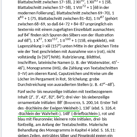
50
63
Blattabschnitt zwischen 17–18), 2 XII
, 1 XII
+ 1 (58,
72
Blattabschnitt zwischen 57–58), 1 VIII
+ 1 [68 in der
modernen Foliierung], Blattabschnitt zwischen 69–70), 1
83
87
X
+ 1 (75, Blattabschnitt zwischen 81–82), 1 IV
(gehört
zwischen 68–69, so daß 64–72 + 84–87 ursprünglich ein
Sexternio mit einem zugefügten Einzelblatt ausmachten;
r
auf 84
finden sich Spuren des Silbers von der Illustration
v
97
157
160
auf 68
), 1 X
, 5 XII
, 1 II
+ 1 (158, eingeklebt), mit
v
Lagenzählung i–xiii (157
) unten Mitte in der gleichen Tinte
wie der Text geschrieben mit Ausnahme von v (rot), nicht
v
vollständig (iv [50
] fehlt). Rubrizierung, Bildtitel,
r
Inschriften, lateinische Namen (z. B. der Wüstenväter, 45
–
r
46
), Monogramme (IHS), die Zählung von Textabschnitten
(I–IV) am oberen Rand, Caputzeichen und Kreise um die
Löcher im Pergament in Rot, Strichelung; grobe
v
r
Durchstreichung von ausradierten Stellen (z. B. 47
–48
).
Fünf sechs- bis neunzeilige Initialen mit textbezogenem
r
r
r
v
v
Inhalt (2
, 3
, 42
, 82
, 84
); drei vier- bis siebenzeilige
r
ornamentale Initialen: 88
(
Bihlmeyer,
S. 200,14: Erster Teil
r
des
›Büchleins der Ewigen Weisheit‹
), 136
(ebd. S. 326,4:
r
›Büchlein der Wahrheit‹
), 148
(
›Briefbüchlein‹
), rot und
blau mit Fleuronnée; kleinere rote Initialen, drei- bis
fünfzeilig, am Anfang der Textabschnitte. Malerische
Behandlung des Monogramms in Kapitel 4 (ebd. S. 16,11:
sieben Zeilen, getrübtes Silber und Pinselgold gegen ein