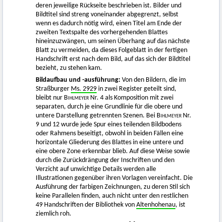
deren jeweilige Rückseite beschrieben ist. Bilder und
Bildtitel sind streng voneinander abgegrenzt, selbst
wenn es dadurch nötig wird, einen Titel am Ende der
zweiten Textspalte des vorhergehenden Blattes
hineinzuzwängen, um seinen Überhang auf das nächste
Blatt zu vermeiden, da dieses Folgeblatt in der fertigen
Handschrift erst nach dem Bild, auf das sich der Bildtitel
bezieht, zu stehen kam.
Bildaufbau und -ausführung:
Von den Bildern, die im
Straßburger
Ms. 2929
in zwei Register geteilt sind,
bleibt nur
Bihlmeyer
Nr. 4 als Komposition mit zwei
separaten, durch je eine Grundlinie für die obere und
untere Darstellung getrennten Szenen. Bei
Bihlmeyer
Nr.
9 und 12 wurde jede Spur eines teilenden Bildbodens
oder Rahmens beseitigt, obwohl in beiden Fällen eine
horizontale Gliederung des Blattes in eine untere und
eine obere Zone erkennbar blieb. Auf diese Weise sowie
durch die Zurückdrängung der Inschriften und den
Verzicht auf unwichtige Details werden alle
Illustrationen gegenüber ihren Vorlagen vereinfacht. Die
Ausführung der farbigen Zeichnungen, zu deren Stil sich
keine Parallelen finden, auch nicht unter den restlichen
49 Handschriften der Bibliothek von
Altenhohenau
, ist
ziemlich roh.