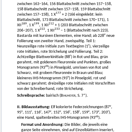
zwischen 163–164, 156 Blattabschnitt zwischen 157–158,
158 Blattabschnitt zwischen 157–158, 159 Blattabschnitt
177
zwischen 157–158), 1 X
+ 2 (166 eingeklebt: kein
Blattabschnitt, 173 Blattabschnitt zwischen 170–171), 1
189
199
212
XII
, 1 X
, 1 XII
+ 1 (203 Blattabschnitt zwischen
222
233
206–207), 1 X
, 1 XII
– 1 (Blattabschnitt nach 223).
v
Bastarda mit kursiven Elementen, eine Hand; ab 228
neue
Foliierung von zweiter Hand, zweispaltig. Teil 1:
r
Neunzeilige rote Initiale zum Textbeginn (1
), vierzeilige
rote Initialen, rote Strichelung und Foliierung. Teil 2:
r
Achtzeilige Blattwerkinitiale (88
) in Rot und Blau, grün
gerahmt, mit goldenem Fleuronnée und Punkten, großes
vb
Monogramm (93
) in Pinselgold, umrissen von Rot und
Schwarz, mit grobem Fleuronnée in Braun und Blau;
v
kleineres IHS-Monogramm (93
) in Pinselgold, rot und
schwarz gerahmt; dreizeilige rote Initialen mit Vorschriften
von der Schreiberhand, rote Strichelung.
Schreibsprache:
bairisch (
Bihlmeyer
, S. 7*).
v
II. Bildausstattung:
Elf kolorierte Federzeichnungen (87
,
v
r
r
v
v
r
r
v
v
r
95
, 111
, 116
, 147
, 152
, 156
, 158
, 159
, 173
, 203
),
vb
eine Hand, spaltenbreites IHS-Monogramm (93
).
Format und Anordnung:
Die Bilder, die jeweils eine
ganze Seite einnehmen, sind auf Einzelblättern inseriert,