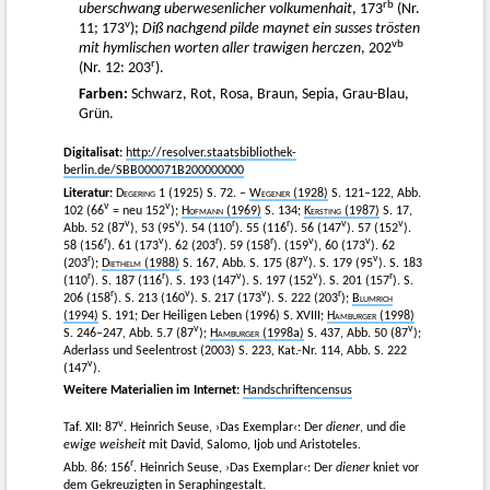
rb
uberschwang uberwesenlicher volkumenhait
, 173
(Nr.
v
11; 173
);
Diß nachgend pilde maynet ein susses trösten
vb
mit hymlischen worten aller trawigen herczen
, 202
r
(Nr. 12: 203
).
Farben:
Schwarz, Rot, Rosa, Braun, Sepia, Grau-Blau,
Grün.
Digitalisat:
http://resolver.staatsbibliothek-
berlin.de/SBB000071B200000000
Literatur:
Degering
1 (1925) S. 72. –
Wegener
(1928)
S. 121–122, Abb.
v
v
102 (66
= neu 152
);
Hofmann
(1969)
S. 134;
Kersting
(1987)
S. 17,
v
v
r
r
v
v
Abb. 52 (87
), 53 (95
). 54 (110
). 55 (116
). 56 (147
). 57 (152
).
r
v
r
r
v
v
58 (156
). 61 (173
). 62 (203
). 59 (158
). (159
), 60 (173
). 62
r
v
v
(203
);
Diethelm
(1988)
S. 167, Abb. S. 175 (87
). S. 179 (95
). S. 183
r
r
v
v
r
(110
). S. 187 (116
). S. 193 (147
). S. 197 (152
). S. 201 (157
). S.
r
v
v
r
206 (158
). S. 213 (160
). S. 217 (173
). S. 222 (203
);
Blumrich
(1994)
S. 191; Der Heiligen Leben (1996) S. XVIII;
Hamburger
(1998)
v
v
S. 246–247, Abb. 5.7 (87
);
Hamburger
(1998a)
S. 437, Abb. 50 (87
);
Aderlass und Seelentrost (2003) S. 223, Kat.-Nr. 114, Abb. S. 222
v
(147
).
Weitere Materialien im Internet:
Handschriftencensus
v
Taf. XII: 87
. Heinrich Seuse, ›Das Exemplar‹: Der
diener
, und die
ewige weisheit
mit David, Salomo, Ijob und Aristoteles.
r
Abb. 86: 156
. Heinrich Seuse, ›Das Exemplar‹: Der
diener
kniet vor
dem Gekreuzigten in Seraphingestalt.