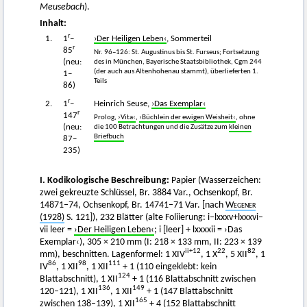
Meusebach
).
Inhalt:
r
1.
1
–
›Der Heiligen Leben‹
, Sommerteil
r
85
Nr. 96–126: St. Augustinus bis St. Furseus; Fortsetzung
(neu:
des in München, Bayerische Staatsbibliothek, Cgm 244
(der auch aus Altenhohenau stammt), überlieferten 1.
1–
Teils
86)
r
2.
1
–
Heinrich Seuse,
›Das Exemplar‹
r
147
Prolog,
›Vita‹
,
›Büchlein der ewigen Weisheit‹
, ohne
(neu:
die 100 Betrachtungen und die Zusätze zum
kleinen
Briefbuch
87–
235)
I. Kodikologische Beschreibung:
Papier (Wasserzeichen:
zwei gekreuzte Schlüssel, Br. 3884 Var., Ochsenkopf, Br.
14871–74, Ochsenkopf, Br. 14741–71 Var. [nach
Wegener
(1928)
S. 121]), 232 Blätter (alte Foliierung: i–lxxxv+lxxxvi–
vii leer =
›Der Heiligen Leben‹
; i [leer] + lxxxxii = ›Das
Exemplar‹), 305 × 210 mm (I: 218 × 133 mm, II: 223 × 139
ii+
12
22
82
mm), beschnitten. Lagenformel: 1 XIV
, 1 X
, 5 XII
, 1
86
98
111
IV
, 1 XII
, 1 XII
+ 1 (110 eingeklebt: kein
124
Blattabschnitt), 1 XII
+ 1 (116 Blattabschnitt zwischen
136
149
120–121), 1 XII
, 1 XII
+ 1 (147 Blattabschnitt
165
zwischen 138–139), 1 XII
+ 4 (152 Blattabschnitt