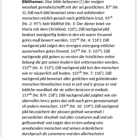
Bildthemen:
Dise bilde bebeysen
[!]
der ewigen
v
weyshait gemahelschafft mit der sel geystlichen
, 87
(Nr.
1);
Diß nach bild beweiset eines wol anfahenden
rb
menschen reizlich gesüch nach göttlichem trost
, 95
v
(Nr. 2: 95
); kein Bildtitel (Nr. 3: Der
diener
kniet vor
r
Maria mit dem Christkind, 110
);
Diß nachgend pild
bedewt manigveltig leiden in den ein warer freuwnd
vb
r
gotes muß bewert werden
, 115
(Nr. 4: 116
);
Diß
nachgend pild zaiget den strengen vntergang ettlicher
rb
v
ausserwelten gotes frewnd
, 147
(Nr. 5: 147
);
Diß
nachgende pild geben zu versten die tröstlichen vntter
liebung die got seinen leydern läst vntterweylen werden
,
rb
v
152
(Nr. 6: 152
);
Diß nachgend pild lest den menschen
vb
r
wie er nücperlich soll leyden
, 155
(Nr. 7: 156
);
Diß
nachgend pild beweiset aller gotlichen vnd gotleidender
menschen himmlischen trost in zeit vnd ir grosse er vnd
lobliche wurdikait die sie sollen besiczen in ewikait
,
vb
r
157
(Nr. 8/9: 158
);
Diß nachgend pild zaighet wie ein
úbervolles hercz gotes das selb auch gern gemaynsampt
rb
v
vil andern menschen
, 159
(Nr. 10: 159
);
Diß nachgend
pild beczaichent der plossen gothait wesenhait i
personlicher dreyhait vnd aller creaturen auß vnd ein
geflossenhait vnd zaigte den ersten anfang eins
anvahenden menschen vnd seinen ordenlichern
durchpruch dis zunemens vnd den allerhochsten