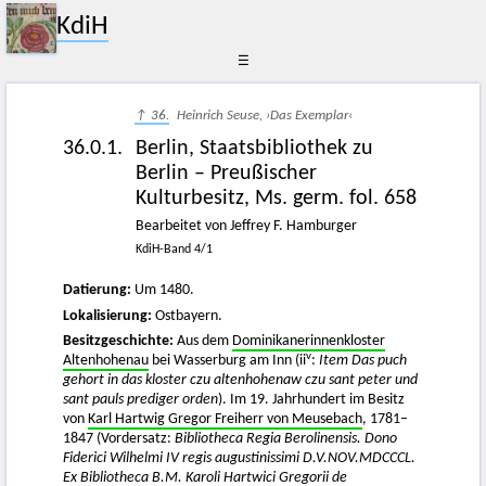
KdiH
☰
↑ 36.
Heinrich Seuse, ›Das Exemplar‹
36.0.1.
Berlin, Staatsbibliothek zu
Berlin – Preußischer
Kulturbesitz, Ms. germ. fol. 658
Bearbeitet von Jeffrey F. Hamburger
KdiH-Band 4/1
Datierung:
Um 1480.
Lokalisierung:
Ostbayern.
Besitzgeschichte:
Aus dem
Dominikanerinnenkloster
v
Altenhohenau
bei Wasserburg am Inn (ii
:
Item Das puch
gehort in das kloster czu altenhohenaw czu sant peter und
sant pauls prediger orden
). Im 19. Jahrhundert im Besitz
von
Karl Hartwig Gregor Freiherr von Meusebach
, 1781–
1847 (Vordersatz:
Bibliotheca Regia Berolinensis. Dono
Fiderici Wilhelmi IV regis augustinissimi D.V.NOV.MDCCCL.
Ex Bibliotheca B.M. Karoli Hartwici Gregorii de