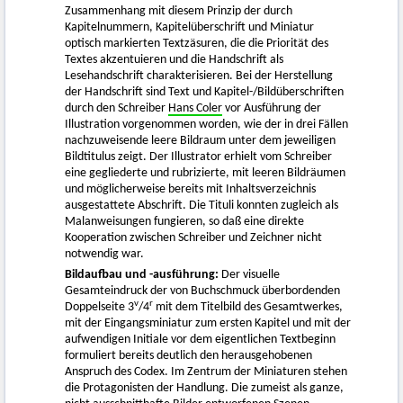
Zusammenhang mit diesem Prinzip der durch
Kapitelnummern, Kapitelüberschrift und Miniatur
optisch markierten Textzäsuren, die die Priorität des
Textes akzentuieren und die Handschrift als
Lesehandschrift charakterisieren. Bei der Herstellung
der Handschrift sind Text und Kapitel-/Bildüberschriften
durch den Schreiber
Hans Coler
vor Ausführung der
Illustration vorgenommen worden, wie der in drei Fällen
nachzuweisende leere Bildraum unter dem jeweiligen
Bildtitulus zeigt. Der Illustrator erhielt vom Schreiber
eine gegliederte und rubrizierte, mit leeren Bildräumen
und möglicherweise bereits mit Inhaltsverzeichnis
ausgestattete Abschrift. Die Tituli konnten zugleich als
Malanweisungen fungieren, so daß eine direkte
Kooperation zwischen Schreiber und Zeichner nicht
notwendig war.
Bildaufbau und -ausführung:
Der visuelle
Gesamteindruck der von Buchschmuck überbordenden
v
r
Doppelseite 3
/4
mit dem Titelbild des Gesamtwerkes,
mit der Eingangsminiatur zum ersten Kapitel und mit der
aufwendigen Initiale vor dem eigentlichen Textbeginn
formuliert bereits deutlich den herausgehobenen
Anspruch des Codex. Im Zentrum der Miniaturen stehen
die Protagonisten der Handlung. Die zumeist als ganze,