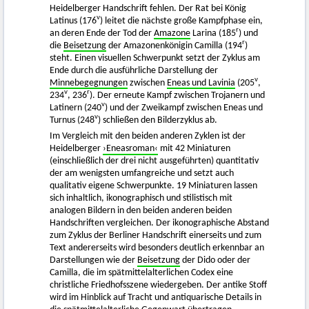
Heidelberger Handschrift fehlen. Der Rat bei König
v
Latinus (176
) leitet die nächste große Kampfphase ein,
r
an deren Ende der Tod der
Amazone
Larina (185
) und
r
die
Beisetzung
der Amazonenkönigin Camilla (194
)
steht. Einen visuellen Schwerpunkt setzt der Zyklus am
Ende durch die ausführliche Darstellung der
v
Minnebegegnungen
zwischen
Eneas und Lavinia
(205
,
v
r
234
, 236
). Der erneute Kampf zwischen Trojanern und
v
Latinern (240
) und der Zweikampf zwischen Eneas und
v
Turnus (248
) schließen den Bilderzyklus ab.
Im Vergleich mit den beiden anderen Zyklen ist der
Heidelberger
›Eneasroman‹
mit 42 Miniaturen
(einschließlich der drei nicht ausgeführten) quantitativ
der am wenigsten umfangreiche und setzt auch
qualitativ eigene Schwerpunkte. 19 Miniaturen lassen
sich inhaltlich, ikonographisch und stilistisch mit
analogen Bildern in den beiden anderen beiden
Handschriften vergleichen. Der ikonographische Abstand
zum Zyklus der Berliner Handschrift einerseits und zum
Text andererseits wird besonders deutlich erkennbar an
Darstellungen wie der
Beisetzung
der Dido oder der
Camilla, die im spätmittelalterlichen Codex eine
christliche Friedhofsszene wiedergeben. Der antike Stoff
wird im Hinblick auf Tracht und antiquarische Details in