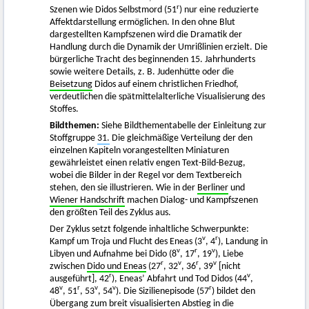
r
Szenen wie Didos Selbstmord (51
) nur eine reduzierte
Affektdarstellung ermöglichen. In den ohne Blut
dargestellten Kampfszenen wird die Dramatik der
Handlung durch die Dynamik der Umrißlinien erzielt. Die
bürgerliche Tracht des beginnenden 15. Jahrhunderts
sowie weitere Details, z. B. Judenhütte oder die
Beisetzung
Didos auf einem christlichen Friedhof,
verdeutlichen die spätmittelalterliche Visualisierung des
Stoffes.
Bildthemen:
Siehe Bildthementabelle der Einleitung zur
Stoffgruppe
31.
Die gleichmäßige Verteilung der den
einzelnen Kapiteln vorangestellten Miniaturen
gewährleistet einen relativ engen Text-Bild-Bezug,
wobei die Bilder in der Regel vor dem Textbereich
stehen, den sie illustrieren. Wie in der
Berliner
und
Wiener Handschrift
machen Dialog- und Kampfszenen
den größten Teil des Zyklus aus.
Der Zyklus setzt folgende inhaltliche Schwerpunkte:
v
r
Kampf um Troja und Flucht des Eneas (3
, 4
), Landung in
v
r
v
Libyen und Aufnahme bei Dido (8
, 17
, 19
), Liebe
r
v
r
v
zwischen
Dido und Eneas
(27
, 32
, 36
, 39
[nicht
r
v
ausgeführt], 42
), Eneas’ Abfahrt und Tod Didos (44
,
v
r
v
v
r
48
, 51
, 53
, 54
). Die Sizilienepisode (57
) bildet den
Übergang zum breit visualisierten Abstieg in die