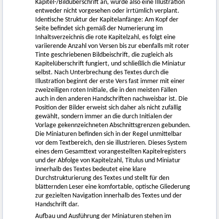
Kapitel-/Bildüberschrift an, wurde also eine Illustration
entweder nicht vorgesehen oder irrtümlich verplant.
Identische Struktur der Kapitelanfänge: Am Kopf der
Seite befindet sich gemäß der Numerierung im
Inhaltsverzeichnis die rote Kapitelzahl, es folgt eine
variierende Anzahl von Versen bis zur ebenfalls mit roter
Tinte geschriebenen Bildbeischrift, die zugleich als
Kapitelüberschrift fungiert, und schließlich die Miniatur
selbst. Nach Unterbrechung des Textes durch die
Illustration beginnt der erste Vers fast immer mit einer
zweizeiligen roten Initiale, die in den meisten Fällen
auch in den anderen Handschriften nachweisbar ist. Die
Position der Bilder erweist sich daher als nicht zufällig
gewählt, sondern immer an die durch Initialen der
Vorlage gekennzeichneten Abschnittsgrenzen gebunden.
Die Miniaturen befinden sich in der Regel unmittelbar
vor dem Textbereich, den sie illustrieren. Dieses System
eines dem Gesamttext vorangestellten Kapitelregisters
und der Abfolge von Kapitelzahl, Titulus und Miniatur
innerhalb des Textes bedeutet eine klare
Durchstrukturierung des Textes und stellt für den
blätternden Leser eine komfortable, optische Gliederung
zur gezielten Navigation innerhalb des Textes und der
Handschrift dar.
Aufbau und Ausführung der Miniaturen stehen im