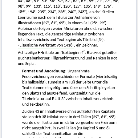
44
, 48
, 51
, 53
, 54
, 57
, 62
, 63
, 67
, 69
, 71
, 77
, 94
,
v
r
r
r
r
v
v
r
v
v
98
, 99
, 103
, 115
, 118
, 120
, 127
, 135
, 149
, 176
,
r
r
v
v
r
v
v
185
, 194
, 205
, 234
, 236
, 240
, 248
), an drei Stellen
Leerräume nach dem Titulus zur Aufnahme von
v
r
r
v
r
Illustrationen (39
, 61
, 65
), in einem Fall (98
, 99
)
Aufeinanderfolgen zweier Miniaturen ohne dazwischen
liegenden Text, die ganzseitige Miniatur zwischen
v
Inhaltsverzeichnis und Textbeginn als Titelbild (3
),
›Elsässische Werkstatt von 1418‹
, ein Zeichner.
r
Achtzeilige H-Initiale am Textbeginn 4
: Blau-rot geteilter
Buchstabenkörper, Filigranhintergrund und Ranken in Rot
und Sepia.
Format und Anordnung:
Ungerahmte
Federzeichnungen verschiedener Formate (viertelseitig
bis halbseitig), zumeist am Fuß der Seite unter die
Textkolumne eingefügt und über den Schriftspiegel an
den Blattrand ausgreifend. Ganzseitig nur die
v
Titelminiatur auf Blatt 3
zwischen Inhaltsverzeichnis
und Textbeginn.
Zu den 43 im Inhaltsverzeichnis aufgeführten Kapiteln
v
r
r
stellen sich 38 Miniaturen: In drei Fällen (39
, 61
, 65
)
wurde die Illustration im dafür vorgesehenen Freiraum
nicht ausgeführt, in zwei Fällen (zu Kapitel 5 und 6)
schließt der Text unmittelbar an die