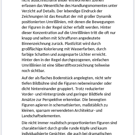
nicht ausschnitthafte Bilder entworfenen Szenen
erfassen das Wesentliche des Handlungsmomentes unter
Verzicht auf Details. Der lebendige Eindruck der
Zeichnungen ist das Resultat der mit großer Dynamik
positionierten Umrißlinien, mit denen die Bewegungen
der Figuren in der Regel sicher erfaßt werden. Hinter
dieser Konzentration auf die Umrißlinien tritt die oft nur
knapp und selten mit Schraffuren angedeutete
Binnenzeichnung zurück. Plastizität wird durch
großflächige Kolorierung mit Wasserfarben, durch
farbige Schatten und ausgesparte Lichter erreicht.
Hinter den in der Regel durchgezogenen, einfachen
Umrißlinien ist eine Silberstiftvorzeichnung teilweise
noch sichtbar.
Auf der als flaches Bodenstück angelegten, nicht sehr
tiefen Bildbühne sind die Figuren nebeneinander oder
dicht hintereinander gruppiert. Trotz reduzierter
Vorder- und Hintergründe und geringer Bildtiefe sind
Ansätze zur Perspektive erkennbar. Die bewegten
Figuren agieren in schematisierten, maßstäblich zu
kleinen, sparsam verwendeten Architektur- und
Landschaftselementen.
Die nicht immer realistisch proportionierten Figuren sind
charakterisiert durch große runde Köpfe und kaum
individualisierte Gesichter, die auch bei dramatischen