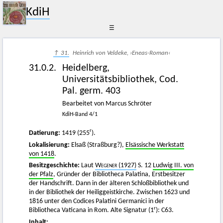
KdiH
☰
↑ 31.
Heinrich von Veldeke, ›Eneas-Roman‹
31.0.2.
Heidelberg,
Universitätsbibliothek, Cod.
Pal. germ. 403
Bearbeitet von Marcus Schröter
KdiH-Band 4/1
r
Datierung:
1419 (255
).
Lokalisierung:
Elsaß (Straßburg?),
Elsässische Werkstatt
von 1418
.
Besitzgeschichte:
Laut
Wegener
(1927)
S. 12
Ludwig III. von
der Pfalz
, Gründer der Bibliotheca Palatina, Erstbesitzer
der Handschrift. Dann in der älteren Schloßbibliothek und
in der Bibliothek der Heiliggeistkirche. Zwischen 1623 und
1816 unter den Codices Palatini Germanici in der
r
Bibliotheca Vaticana in Rom. Alte Signatur (1
): C63.
Inhalt: