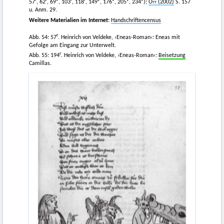
57
, 62
, 69
, 103
, 118
, 149
, 176
, 205
, 234
);
Ott
(2002)
S. 157
u. Anm. 29.
Weitere Materialien im Internet:
Handschriftencensus
r
Abb. 54: 57
. Heinrich von Veldeke, ›Eneas-Roman‹: Eneas mit
Gefolge am Eingang zur Unterwelt.
r
Abb. 55: 194
. Heinrich von Veldeke, ›Eneas-Roman‹:
Beisetzung
Camillas.