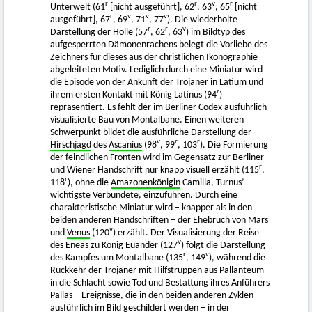
r
r
v
r
Unterwelt (61
[nicht ausgeführt], 62
, 63
, 65
[nicht
r
v
v
v
ausgeführt], 67
, 69
, 71
, 77
). Die wiederholte
r
r
v
Darstellung der Hölle (57
, 62
, 63
) im Bildtyp des
aufgesperrten Dämonenrachens belegt die Vorliebe des
Zeichners für dieses aus der christlichen Ikonographie
abgeleiteten Motiv. Lediglich durch eine Miniatur wird
die Episode von der Ankunft der Trojaner in Latium und
r
ihrem ersten Kontakt mit König Latinus (94
)
repräsentiert. Es fehlt der im Berliner Codex ausführlich
visualisierte Bau von Montalbane. Einen weiteren
Schwerpunkt bildet die ausführliche Darstellung der
v
r
r
Hirschjagd
des
Ascanius
(98
, 99
, 103
). Die Formierung
der feindlichen Fronten wird im Gegensatz zur Berliner
r
und Wiener Handschrift nur knapp visuell erzählt (115
,
r
118
), ohne die
Amazonenkönigin
Camilla, Turnus’
wichtigste Verbündete, einzuführen. Durch eine
charakteristische Miniatur wird – knapper als in den
beiden anderen Handschriften – der Ehebruch von Mars
v
und
Venus
(120
) erzählt. Der Visualisierung der Reise
v
des Eneas zu König Euander (127
) folgt die Darstellung
r
v
des Kampfes um Montalbane (135
, 149
), während die
Rückkehr der Trojaner mit Hilfstruppen aus Pallanteum
in die Schlacht sowie Tod und Bestattung ihres Anführers
Pallas – Ereignisse, die in den beiden anderen Zyklen
ausführlich im Bild geschildert werden – in der