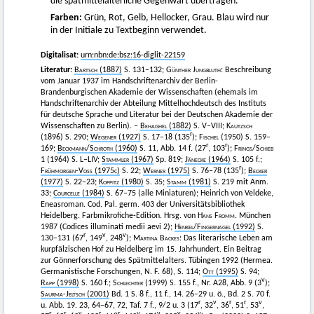
die spätmittelalterliche Gegenwart übertragen.
Farben:
Grün, Rot, Gelb, Hellocker, Grau. Blau wird nur
in der Initiale zu Textbeginn verwendet.
Digitalisat:
urn:nbn:de:bsz:16-diglit-22159
Literatur:
Bartsch
(1887)
S. 131–132;
Günther Jungbluth
: Beschreibung
vom Januar 1937 im Handschriftenarchiv der Berlin-
Brandenburgischen Akademie der Wissenschaften (ehemals im
Handschriftenarchiv der Abteilung Mittelhochdeutsch des Instituts
für deutsche Sprache und Literatur bei der Deutschen Akademie der
Wissenschaften zu Berlin). –
Behaghel
(1882)
S. V–VIII;
Kautzsch
r
(1896) S. 290;
Wegener
(1927)
S. 17–18 (135
);
Fischel
(1950) S. 159–
r
r
169;
Beckmann
/
Schroth
(1960)
S. 11, Abb. 14 f. (27
, 103
);
Frings
/
Schieb
1 (1964) S. L–LIV;
Stammler
(1967)
Sp. 819;
Jänecke
(1964)
S. 105 f.;
r
Frühmorgen-Voss (1975c)
S. 22;
Werner
(1975)
S. 76–78 (135
);
Becker
(1977)
S. 22–23;
Koppitz
(1980)
S. 35;
Stamm
(1981)
S. 219 mit Anm.
33;
Courcelle
(1984)
S. 67–75 (alle Miniaturen); Heinrich von Veldeke,
Eneasroman. Cod. Pal. germ. 403 der Universitätsbibliothek
Heidelberg. Farbmikrofiche-Edition. Hrsg. von
Hans Fromm
. München
1987 (Codices illuminati medii aevi 2);
Henkel
/
Fingernagel
(1992)
S.
r
v
v
130–131 (67
, 149
, 248
);
Martina Backes
: Das literarische Leben am
kurpfälzischen Hof zu Heidelberg im 15. Jahrhundert. Ein Beitrag
zur Gönnerforschung des Spätmittelalters. Tübingen 1992 (Hermea.
Germanistische Forschungen, N. F. 68), S. 114;
Ott
(1995)
S. 94;
v
Rapp
(1998)
S. 160 f.;
Schlechter
(1999) S. 155 f., Nr. A28, Abb. 9 (3
);
Saurma-Jeltsch
(2001)
Bd. 1 S. 8 f., 11 f., 14. 26–29 u. ö., Bd. 2 S. 70 f.
r
v
r
r
v
u. Abb. 19. 23, 64–67, 72, Taf. 7 f., 9/2 u. 3 (17
, 32
, 36
, 51
, 53
,
r
r
v
r
r
v
v
v
v