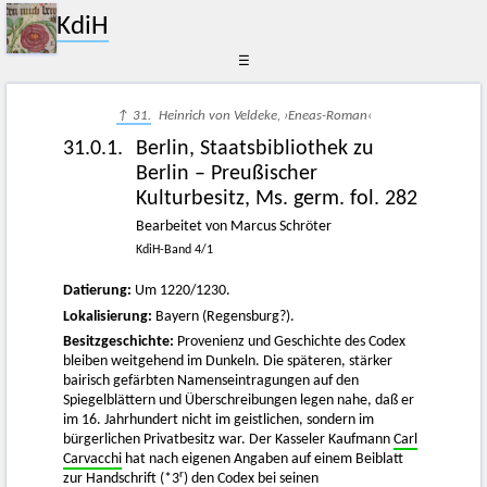
KdiH
☰
↑ 31.
Heinrich von Veldeke, ›Eneas-Roman‹
31.0.1.
Berlin, Staatsbibliothek zu
Berlin – Preußischer
Kulturbesitz, Ms. germ. fol. 282
Bearbeitet von Marcus Schröter
KdiH-Band 4/1
Datierung:
Um 1220/1230.
Lokalisierung:
Bayern (Regensburg?).
Besitzgeschichte:
Provenienz und Geschichte des Codex
bleiben weitgehend im Dunkeln. Die späteren, stärker
bairisch gefärbten Namenseintragungen auf den
Spiegelblättern und Überschreibungen legen nahe, daß er
im 16. Jahrhundert nicht im geistlichen, sondern im
bürgerlichen Privatbesitz war. Der Kasseler Kaufmann
Carl
Carvacchi
hat nach eigenen Angaben auf einem Beiblatt
r
zur Handschrift (*3
) den Codex bei seinen