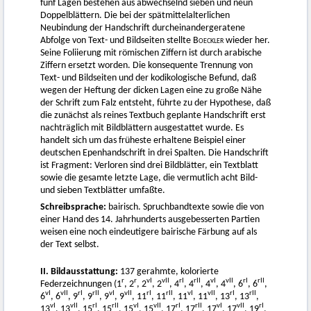
fünf Lagen bestehen aus abwechselnd sieben und neun
Doppelblättern. Die bei der spätmittelalterlichen
Neubindung der Handschrift durcheinandergeratene
Abfolge von Text- und Bildseiten stellte
Boeckler
wieder her.
Seine Foliierung mit römischen Ziffern ist durch arabische
Ziffern ersetzt worden. Die konsequente Trennung von
Text- und Bildseiten und der kodikologische Befund, daß
wegen der Heftung der dicken Lagen eine zu große Nähe
der Schrift zum Falz entsteht, führte zu der Hypothese, daß
die zunächst als reines Textbuch geplante Handschrift erst
nachträglich mit Bildblättern ausgestattet wurde. Es
handelt sich um das früheste erhaltene Beispiel einer
deutschen Epenhandschrift in drei Spalten. Die Handschrift
ist Fragment: Verloren sind drei Bildblätter, ein Textblatt
sowie die gesamte letzte Lage, die vermutlich acht Bild-
und sieben Textblätter umfaßte.
Schreibsprache:
bairisch. Spruchbandtexte sowie die von
einer Hand des 14. Jahrhunderts ausgebesserten Partien
weisen eine noch eindeutigere bairische Färbung auf als
der Text selbst.
II. Bildausstattung:
137 gerahmte, kolorierte
r
r
vI
vII
rI
rII
vI
vII
rI
rII
Federzeichnungen (1
, 2
, 2
, 2
, 4
, 4
, 4
, 4
, 6
, 6
,
vI
vII
rI
rII
vI
vII
rI
rII
vI
vII
rI
rII
6
, 6
, 9
, 9
, 9
, 9
, 11
, 11
, 11
, 11
, 13
, 13
,
vI
vII
rI
rII
vI
vII
rI
rII
vI
vII
rI
13
, 13
, 15
, 15
, 15
, 15
, 17
, 17
, 17
, 17
, 19
,