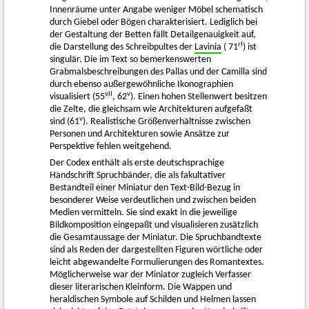
Innenräume unter Angabe weniger Möbel schematisch
durch Giebel oder Bögen charakterisiert. Lediglich bei
der Gestaltung der Betten fällt Detailgenauigkeit auf,
rI
die Darstellung des Schreibpultes der
Lavinia
( 71
) ist
singulär. Die im Text so bemerkenswerten
Grabmalsbeschreibungen des Pallas und der Camilla sind
durch ebenso außergewöhnliche Ikonographien
vII
v
visualisiert (55
, 62
). Einen hohen Stellenwert besitzen
die Zelte, die gleichsam wie Architekturen aufgefaßt
v
sind (61
). Realistische Größenverhältnisse zwischen
Personen und Architekturen sowie Ansätze zur
Perspektive fehlen weitgehend.
Der Codex enthält als erste deutschsprachige
Handschrift Spruchbänder, die als fakultativer
Bestandteil einer Miniatur den Text-Bild-Bezug in
besonderer Weise verdeutlichen und zwischen beiden
Medien vermitteln. Sie sind exakt in die jeweilige
Bildkomposition eingepaßt und visualisieren zusätzlich
die Gesamtaussage der Miniatur. Die Spruchbandtexte
sind als Reden der dargestellten Figuren wörtliche oder
leicht abgewandelte Formulierungen des Romantextes.
Möglicherweise war der Miniator zugleich Verfasser
dieser literarischen Kleinform. Die Wappen und
heraldischen Symbole auf Schilden und Helmen lassen