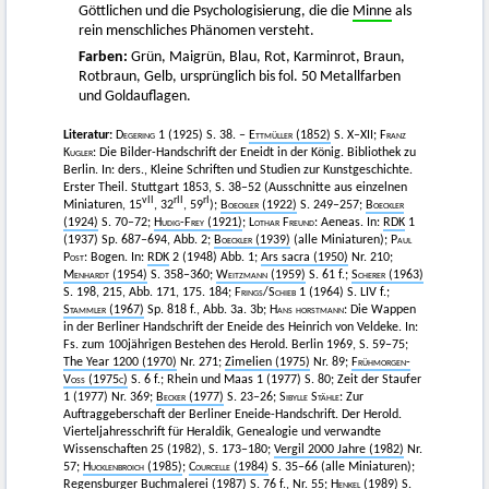
Göttlichen und die Psychologisierung, die die
Minne
als
rein menschliches Phänomen versteht.
Farben:
Grün, Maigrün, Blau, Rot, Karminrot, Braun,
Rotbraun, Gelb, ursprünglich bis fol. 50 Metallfarben
und Goldauflagen.
Literatur:
Degering
1 (1925) S. 38. –
Ettmüller
(1852)
S. X–XII;
Franz
Kugler
: Die Bilder-Handschrift der Eneidt in der König. Bibliothek zu
Berlin. In: ders., Kleine Schriften und Studien zur Kunstgeschichte.
Erster Theil. Stuttgart 1853, S. 38–52 (Ausschnitte aus einzelnen
vII
rII
rI
Miniaturen, 15
, 32
, 59
);
Boeckler
(1922)
S. 249–257;
Boeckler
(1924)
S. 70–72;
Hudig-Frey
(1921)
;
Lothar Freund
: Aeneas. In:
RDK
1
(1937) Sp. 687–694, Abb. 2;
Boeckler
(1939)
(alle Miniaturen);
Paul
Post
: Bogen. In:
RDK
2 (1948) Abb. 1;
Ars sacra (1950)
Nr. 210;
Menhardt
(1954)
S. 358–360;
Weitzmann
(1959)
S. 61 f.;
Scherer
(1963)
S. 198, 215, Abb. 171, 175. 184;
Frings
/
Schieb
1 (1964) S. LIV f.;
Stammler
(1967)
Sp. 818 f., Abb. 3a. 3b;
Hans horstmann
: Die Wappen
in der Berliner Handschrift der Eneide des Heinrich von Veldeke. In:
Fs. zum 100jährigen Bestehen des Herold. Berlin 1969, S. 59–75;
The Year 1200 (1970)
Nr. 271;
Zimelien (1975)
Nr. 89;
Frühmorgen-
Voss (1975c)
S. 6 f.; Rhein und Maas 1 (1977) S. 80; Zeit der Staufer
1 (1977) Nr. 369;
Becker
(1977)
S. 23–26;
Sibylle Stähle
: Zur
Auftraggeberschaft der Berliner Eneide-Handschrift. Der Herold.
Vierteljahresschrift für Heraldik, Genealogie und verwandte
Wissenschaften 25 (1982), S. 173–180;
Vergil 2000 Jahre (1982)
Nr.
57;
Hucklenbroich
(1985)
;
Courcelle
(1984)
S. 35–66 (alle Miniaturen);
Regensburger Buchmalerei (1987)
S. 76 f., Nr. 55;
Henkel
(1989)
S.