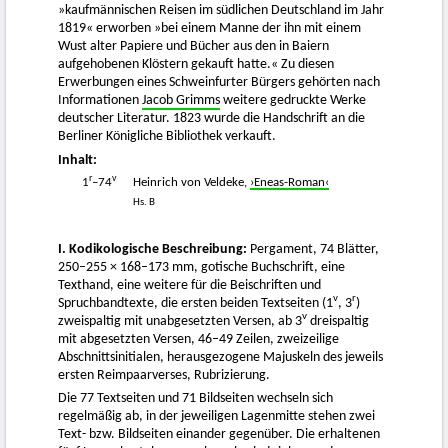
»kaufmännischen Reisen im südlichen Deutschland im Jahr
1819« erworben »bei einem Manne der ihn mit einem
Wust alter Papiere und Bücher aus den in Baiern
aufgehobenen Klöstern gekauft hatte.« Zu diesen
Erwerbungen eines Schweinfurter Bürgers gehörten nach
Informationen
Jacob Grimms
weitere gedruckte Werke
deutscher Literatur. 1823 wurde die Handschrift an die
Berliner Königliche Bibliothek verkauft.
Inhalt:
r
v
1
–74
Heinrich von Veldeke,
›Eneas-Roman‹
Hs. B
I. Kodikologische Beschreibung:
Pergament, 74 Blätter,
250–255 × 168–173 mm, gotische Buchschrift, eine
Texthand, eine weitere für die Beischriften und
v
r
Spruchbandtexte, die ersten beiden Textseiten (1
, 3
)
v
zweispaltig mit unabgesetzten Versen, ab 3
dreispaltig
mit abgesetzten Versen, 46–49 Zeilen, zweizeilige
Abschnittsinitialen, herausgezogene Majuskeln des jeweils
ersten Reimpaarverses, Rubrizierung.
Die 77 Textseiten und 71 Bildseiten wechseln sich
regelmäßig ab, in der jeweiligen Lagenmitte stehen zwei
Text- bzw. Bildseiten einander gegenüber. Die erhaltenen