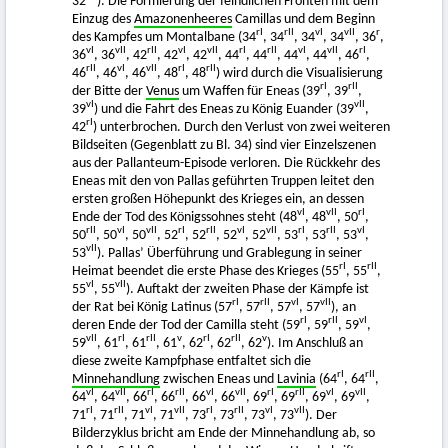
32
). Die Formierung der feindlichen Fronten mit dem
Einzug des
Amazonenheeres
Camillas und dem Beginn
rI
rII
vI
vII
r
des Kampfes um Montalbane (34
, 34
, 34
, 34
, 36
,
vI
vII
rII
vI
vII
rI
rII
vI
vII
rI
36
, 36
, 42
, 42
, 42
, 44
, 44
, 44
, 44
, 46
,
rII
vI
vII
rI
rII
46
, 46
, 46
, 48
, 48
) wird durch die Visualisierung
rI
rII
der Bitte der
Venus
um Waffen für Eneas (39
, 39
,
vI
vII
39
) und die Fahrt des Eneas zu König Euander (39
,
rI
42
) unterbrochen. Durch den Verlust von zwei weiteren
Bildseiten (Gegenblatt zu Bl. 34) sind vier Einzelszenen
aus der Pallanteum-Episode verloren. Die Rückkehr des
Eneas mit den von Pallas geführten Truppen leitet den
ersten großen Höhepunkt des Krieges ein, an dessen
vI
vII
rI
Ende der Tod des Königssohnes steht (48
, 48
, 50
,
rII
vI
vII
rI
rII
vI
vII
rI
rII
vI
50
, 50
, 50
, 52
, 52
, 52
, 52
, 53
, 53
, 53
,
vII
53
). Pallas’ Überführung und Grablegung in seiner
rI
rII
Heimat beendet die erste Phase des Krieges (55
, 55
,
vI
vII
55
, 55
). Auftakt der zweiten Phase der Kämpfe ist
rI
rII
vI
vII
der Rat bei König Latinus (57
, 57
, 57
, 57
), an
rI
rII
vI
deren Ende der Tod der Camilla steht (59
, 59
, 59
,
vII
rI
rII
v
rI
rII
v
59
, 61
, 61
, 61
, 62
, 62
, 62
). Im Anschluß an
diese zweite Kampfphase entfaltet sich die
rI
rII
Minnehandlung
zwischen Eneas und
Lavinia
(64
, 64
,
vI
vII
rI
rII
vI
vII
rI
rII
vI
vII
64
, 64
, 66
, 66
, 66
, 66
, 69
, 69
, 69
, 69
,
rI
rII
vI
vII
rI
rII
vI
vII
71
, 71
, 71
, 71
, 73
, 73
, 73
, 73
). Der
Bilderzyklus bricht am Ende der Minnehandlung ab, so