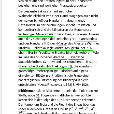
sich nicht auf den Entstehungsraum der Handschrift
beziehen und sind wohl eher Phantasieprodukte.
Der gesamte Zyklus stammt mit hoher
Wahrscheinlichkeit von einer Hand, wogegen auch nicht
der gegen Schluß der Handschrift abnehmende
Detailreichtum der Zeichnungen spricht. Stilistisch und
kompositorisch sind die Miniaturen der
Regensburg-
Prüfeninger Malerschule
zuzuordnen, aus deren Umkreis
auch die Zeichnungen des Heidelberger
›Rolandsliedes‹
und der Handschrift D der
›Maria‹
des Priesters Wernher
(
Kraków, Biblioteka Jagiellońska, Ms. germ. oct. 109,
ehem. Berlin, Preußische Staatsbibliothek
) gehören. Wie
im Falle des Münchener
›Parzival‹
(
Bayerische
Staatsbibliothek, Cgm 19
) und des Münchener
›Tristan‹
(
Bayerische Staatsbibliothek, Cgm 51
), die ebenfalls
ganzseitige, mehrregistrige Bildseiten auf eigens
eingelegten Blättern enthalten, ist die Frage einer
nachträglichen Entstehung des Bilderzyklus nicht
entschieden (
Henkel
/
Fingernagel
[1992]
S. 99–102).
Bildthemen:
Siehe Bildthementabelle der Einleitung zur
Stoffgruppe
31.
Folgende inhaltliche Schwerpunkte
lassen sich in der Folge der 137 Einzelszenen erkennen:
Der Kampf um Troja und die Flucht des Eneas über das
r
r
vI
vII
rI
Meer
bilden den Auftakt des Zyklus (1
, 2
, 2
, 2
, 4
,
rII
4
), dem die Episode mit der Landung in Libyen und der