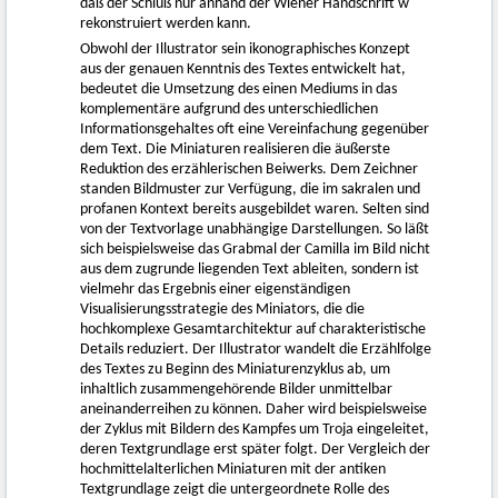
daß der Schluß nur anhand der Wiener Handschrift w
rekonstruiert werden kann.
Obwohl der Illustrator sein ikonographisches Konzept
aus der genauen Kenntnis des Textes entwickelt hat,
bedeutet die Umsetzung des einen Mediums in das
komplementäre aufgrund des unterschiedlichen
Informationsgehaltes oft eine Vereinfachung gegenüber
dem Text. Die Miniaturen realisieren die äußerste
Reduktion des erzählerischen Beiwerks. Dem Zeichner
standen Bildmuster zur Verfügung, die im sakralen und
profanen Kontext bereits ausgebildet waren. Selten sind
von der Textvorlage unabhängige Darstellungen. So läßt
sich beispielsweise das Grabmal der Camilla im Bild nicht
aus dem zugrunde liegenden Text ableiten, sondern ist
vielmehr das Ergebnis einer eigenständigen
Visualisierungsstrategie des Miniators, die die
hochkomplexe Gesamtarchitektur auf charakteristische
Details reduziert. Der Illustrator wandelt die Erzählfolge
des Textes zu Beginn des Miniaturenzyklus ab, um
inhaltlich zusammengehörende Bilder unmittelbar
aneinanderreihen zu können. Daher wird beispielsweise
der Zyklus mit Bildern des Kampfes um Troja eingeleitet,
deren Textgrundlage erst später folgt. Der Vergleich der
hochmittelalterlichen Miniaturen mit der antiken
Textgrundlage zeigt die untergeordnete Rolle des