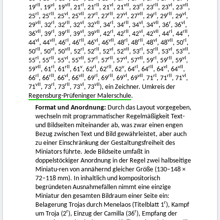
rII
vI
vII
rI
rII
vI
vII
rI
rII
vI
vII
19
, 19
, 19
, 21
, 21
, 21
, 21
, 23
, 23
, 23
, 23
,
rI
rII
vI
vII
rI
rII
vI
vII
rI
rII
vI
25
, 25
, 25
, 25
, 27
, 27
, 27
, 27
, 29
, 29
, 29
,
vII
rI
rII
vI
vII
rI
rII
vI
vII
r
vI
29
, 32
, 32
, 32
, 32
, 34
, 34
, 34
, 34
, 36
, 36
,
vII
rI
rII
vI
vII
rI
rII
vI
vII
rI
rII
36
, 39
, 39
, 39
, 39
, 42
, 42
, 42
, 42
, 44
, 44
,
vI
vII
rI
rII
vI
vII
rI
rII
vI
vII
rI
44
, 44
, 46
, 46
, 46
, 46
, 48
, 48
, 48
, 48
, 50
,
rII
vI
vII
rI
rII
vI
vII
rI
rII
vI
vII
50
, 50
, 50
, 52
, 52
, 52
, 52
, 53
, 53
, 53
, 53
,
rI
rII
vI
vII
rI
rII
vI
vII
rI
rII
vI
55
, 55
, 55
, 55
, 57
, 57
, 57
, 57
, 59
, 59
, 59
,
vII
rI
rII
v
rI
rII
v
rI
rII
vI
vII
59
, 61
, 61
, 61
, 62
, 62
, 62
, 64
, 64
, 64
, 64
,
rI
rII
vI
vII
rI
rII
vI
vII
rI
rII
vI
66
, 66
, 66
, 66
, 69
, 69
, 69
, 69
, 71
, 71
, 71
,
vII
rI
rII
vI
vII
71
, 73
, 73
, 73
, 73
), ein Zeichner. Umkreis der
Regensburg-Prüfeninger Malerschule
.
Format und Anordnung:
Durch das Layout vorgegeben,
wechseln mit programmatischer Regelmäßigkeit Text-
und Bildseiten miteinander ab, was zwar einen engen
Bezug zwischen Text und Bild gewährleistet, aber auch
zu einer Einschränkung der Gestaltungsfreiheit des
Miniators führte. Jede Bildseite umfaßt in
doppelstöckiger Anordnung in der Regel zwei halbseitige
Miniatu-ren von annähernd gleicher Größe (130–148 ×
72–118 mm). In inhaltlich und kompositorisch
begründeten Ausnahmefällen nimmt eine einzige
Miniatur den gesamten Bildraum einer Seite ein:
r
Belagerung Trojas durch Menelaos (Titelblatt 1
), Kampf
r
r
um Troja (2
), Einzug der Camilla (36
), Empfang der