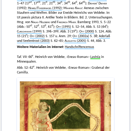
vI
vII
rI
rII
rI
rII
rI
rII
1–47 (17
, 17
, 21
, 21
, 34
, 34
, 64
, 64
);
Diemer
/
Diemer
(1992);
Henkel
/
Fingernagel
(1992)
;
Manfred Kraus
: Aeneas zwischen
Staufern und Welfen. Bilder zur Eneide Heinrichs von Veldeke. In:
Ut poesis pictura II. Antike Texte in Bildern. Bd. 2. Untersuchungen.
Hrsg. von
Niklas Holzberg
und
Friedrich Maier
. Bamberg 1993, S. 5–22
vI
rI
rI
rI
r
(Abb.: 50
, 52
, 53
, 61
);
Ott
(1995)
S. 52–54, Abb. S. 53 (64
);
v
Curschmann
(1999)
S. 396–399, Abb. 3 (19
);
Ott
(2000)
S. 124, Abb.
r
15 (21
);
Ott
(2002)
S. 157 u. Anm. 29;
Ott
(2002a)
S. 38;
Aderlaß
und Seelentrost (2003)
S. 62–65;
Augustyn
(2005)
S. 44, Abb. 3.
Weitere Materialien im Internet:
Handschriftencensus
v
Taf. VII: 66
. Heinrich von Veldeke, ›Eneas-Roman‹:
Lavinia
in
Minnequalen.
v
Abb. 52: 62
. Heinrich von Veldeke, ›Eneas-Roman‹: Grabmal der
Camilla.