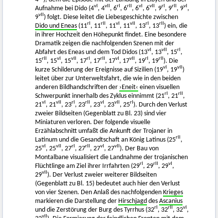
vI
vII
rI
rII
vI
vII
rI
rII
vI
Aufnahme bei Dido (4
, 4
, 6
, 6
, 6
, 6
, 9
, 9
, 9
,
vII
9
) folgt. Diese leitet die Liebesgeschichte zwischen
rI
rII
vI
vII
rI
rII
Dido und Eneas
(11
, 11
, 11
, 11
, 13
, 13
) ein, die
in ihrer Hochzeit den Höhepunkt findet. Eine besondere
Dramatik zeigen die nachfolgenden Szenen mit der
vI
vII
rI
Abfahrt des Eneas und dem Tod Didos (13
, 13
, 15
,
rII
vI
vII
rI
rII
vI
vII
rI
rII
15
, 15
, 15
, 17
, 17
, 17
, 17
, 19
, 19
). Die
vI
vII
kurze Schilderung der Ereignisse auf Sizilien (19
, 19
)
leitet über zur Unterweltsfahrt, die wie in den beiden
anderen Bildhandschriften der
›Eneit‹
einen visuellen
rI
rII
Schwerpunkt innerhalb des Zyklus einnimmt (21
, 21
,
vI
vII
rI
rII
vI
vII
rI
21
, 21
, 23
, 23
, 23
, 23
, 25
). Durch den Verlust
zweier Bildseiten (Gegenblatt zu Bl. 23) sind vier
Miniaturen verloren. Der folgende visuelle
Erzählabschnitt umfaßt die Ankunft der Trojaner in
rII
Latinum und die Gesandtschaft an König Latinus (25
,
vI
vII
rI
rII
vI
vII
25
, 25
, 27
, 27
, 27
, 27
). Der Bau von
Montalbane visualisiert die Landnahme der trojanischen
rI
rII
vI
Flüchtlinge am Ziel ihrer Irrfahrten (29
, 29
, 29
,
vII
29
). Der Verlust zweier weiterer Bildseiten
(Gegenblatt zu Bl. 15) bedeutet auch hier den Verlust
von vier Szenen. Den Anlaß des nachfolgenden
Krieges
markieren die Darstellung der
Hirschjagd
des
Ascanius
rI
rII
vI
und die Zerstörung der Burg des Tyrrhus (32
, 32
, 32
,
vII