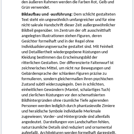
den äußeren Rahmen werden die Farben Rot, Gelb und
Grün verwendet.
Bildaufbau und -ausführung:
Dem schlicht gestalteten
Text steht ein ungewöhnlich umfangreicher und für eine
nicht-sakrale Handschrift dieser Zeit außergewöhnlicher
Bildteil gegenüber. Im Zentrum der oft ausschnitthaft
angelegten Illustrationen stehen Figuren, deren
Gesichter formelhaft und in der Regel ohne
Individualisierungsversuche gestaltet sind. Mit Feinheit
und Detailliertheit wiedergegebene Rüstungen und
Kleidung bestimmen das Erscheinungsbild der
ritterlichen Gestalten. Der differenzierte Faltenwurf ist
zeichnerisches Mittel, um nicht nur Bewegungen und
Gebärdensprache der schlanken Figuren präzise zu
formulieren, sondern gleichermaßen ihren psychischen
Zustand subtil widerzuspiegeln. Den in schlichten,
einheitlichen Gewändern (Mantel, schalartiges Tuch)
und zierlichen Rüstungen vor den schematisierten
Bildhintergründen ohne räumliche Tiefe agierenden
Personen werden lediglich durch phantasievolle Zimiere
und heraldische Symbole individuelle Merkmale
zugewiesen; Vorder- und Hintergründe sind allenfalls
angedeutet. Darstellungen von Landschaften fehlen,
naturräumliche Details sind reduziert und ornamental
aufgefaßt. Architekturen werden formelhaft dargestellt,