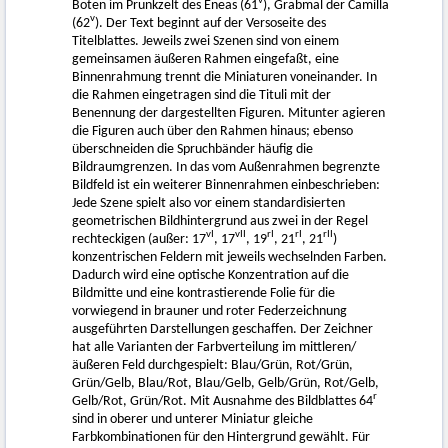
v
Boten im Prunkzelt des Eneas (61
), Grabmal der Camilla
v
(62
). Der Text beginnt auf der Versoseite des
Titelblattes. Jeweils zwei Szenen sind von einem
gemeinsamen äußeren Rahmen eingefaßt, eine
Binnenrahmung trennt die Miniaturen voneinander. In
die Rahmen eingetragen sind die Tituli mit der
Benennung der dargestellten Figuren. Mitunter agieren
die Figuren auch über den Rahmen hinaus; ebenso
überschneiden die Spruchbänder häufig die
Bildraumgrenzen. In das vom Außenrahmen begrenzte
Bildfeld ist ein weiterer Binnenrahmen einbeschrieben:
Jede Szene spielt also vor einem standardisierten
geometrischen Bildhintergrund aus zwei in der Regel
vI
vII
rI
rI
rII
rechteckigen (außer: 17
, 17
, 19
, 21
, 21
)
konzentrischen Feldern mit jeweils wechselnden Farben.
Dadurch wird eine optische Konzentration auf die
Bildmitte und eine kontrastierende Folie für die
vorwiegend in brauner und roter Federzeichnung
ausgeführten Darstellungen geschaffen. Der Zeichner
hat alle Varianten der Farbverteilung im mittleren/
äußeren Feld durchgespielt: Blau/Grün, Rot/Grün,
Grün/Gelb, Blau/Rot, Blau/Gelb, Gelb/Grün, Rot/Gelb,
r
Gelb/Rot, Grün/Rot. Mit Ausnahme des Bildblattes 64
sind in oberer und unterer Miniatur gleiche
Farbkombinationen für den Hintergrund gewählt. Für