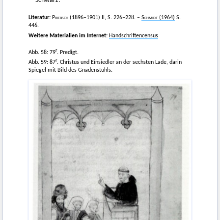
Schwarz.
Literatur:
Priebsch
(1896–1901) II, S. 226–228. –
Schmidt
(1964)
S.
446.
Weitere Materialien im Internet:
Handschriftencensus
r
Abb. 58: 79
. Predigt.
r
Abb. 59: 87
. Christus und Einsiedler an der sechsten Lade, darin
Spiegel mit Bild des Gnadenstuhls.