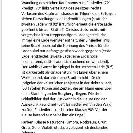
r
Wandlung des reichen Kaufmanns zum Einsiedler (79
v
Predigt, 79
links Verteilung des Besitzes, rechts
Verlassen des Kaufmannshauses im Pilgerkleid). Es folgen
sieben Darstellungen der Ladenöffnungen (statt der
r
zweiten Lade wird 82
irrtümlich erneut die erste Lade
r
geöffnet); bis auf Blatt 87
Christus stets rechts mit
vorgeschnalltem treppenartigem Ladengestell, das
immer eine Lade weniger enthält, der Einsiedler links,
seine Reaktionen auf die Nennung des Preises für die
Laden sind nur anfangs gestisch wiedergegeben (erste
Lade: entkleidet, zweite Lade: eine Erdscholle
hochhaltend, dritte Lade: sich suchend umwendend).
r
Der Anblick Gottes im Spiegel in der sechsten Lade (87
)
ist dargestellt als Gnadenstuhl mit Engel über einem
Wolkenband, darunter eine Stadtansicht; für die
Insignien der kaiserlichen Majestät in der siebten Lade
r
(88
) stehen Krone und Zepter, die am Hang eines über
einer Stadt liegenden Burgbergs liegen. Die drei
Schlußbilder sind der Rückkehr in die Klause und der
v
Auslegung gewidmet (89
: Einsiedler geht in den Wald
r
zurück, Einsiedler erreicht seine Klause; 90
: Vor der
Klause betend erscheint ihm ein Engel).
Farben:
Blasse Naturtöne: Umbra, Rotbraun, Grün,
Grau, Gelb, Violettrot; dazu gelegentlich deckendes