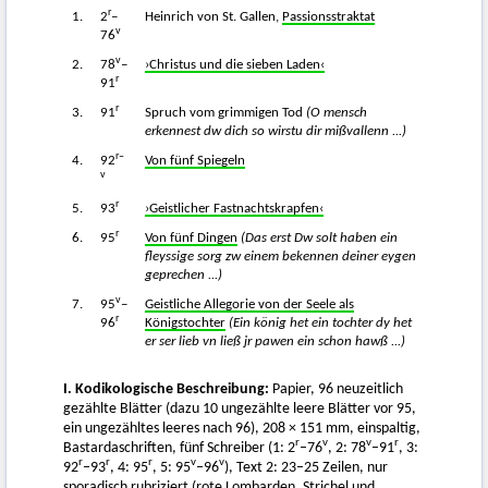
r
1.
2
–
Heinrich von St. Gallen,
Passionsstraktat
v
76
v
2.
78
–
›Christus und die sieben Laden‹
r
91
r
3.
91
Spruch vom grimmigen Tod
(O mensch
erkennest dw dich so wirstu dir mißvallenn ...)
r–
4.
92
Von fünf Spiegeln
v
r
5.
93
›Geistlicher Fastnachtskrapfen‹
r
6.
95
Von fünf Dingen
(Das erst Dw solt haben ein
fleyssige sorg zw einem bekennen deiner eygen
geprechen ...)
v
7.
95
–
Geistliche Allegorie von der Seele als
r
96
Königstochter
(Ein könig het ein tochter dy het
er ser lieb vn ließ jr pawen ein schon hawß ...)
I. Kodikologische Beschreibung:
Papier, 96 neuzeitlich
gezählte Blätter (dazu 10 ungezählte leere Blätter vor 95,
ein ungezähltes leeres nach 96), 208 × 151 mm, einspaltig,
r
v
v
r
Bastardaschriften, fünf Schreiber (1: 2
–76
, 2: 78
–91
, 3:
r
r
r
v
v
92
–93
, 4: 95
, 5: 95
–96
), Text 2: 23–25 Zeilen, nur
sporadisch rubriziert (rote Lombarden, Strichel und