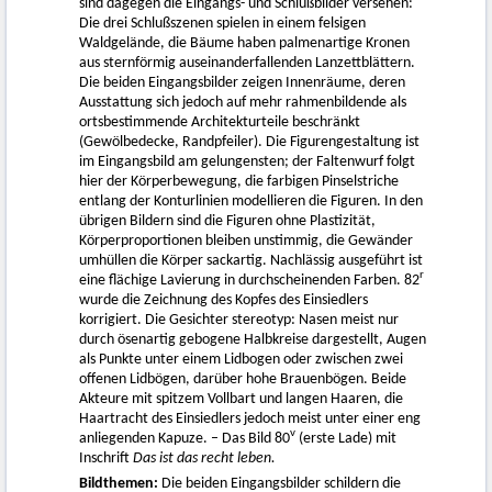
sind dagegen die Eingangs- und Schlußbilder versehen:
Die drei Schlußszenen spielen in einem felsigen
Waldgelände, die Bäume haben palmenartige Kronen
aus sternförmig auseinanderfallenden Lanzettblättern.
Die beiden Eingangsbilder zeigen Innenräume, deren
Ausstattung sich jedoch auf mehr rahmenbildende als
ortsbestimmende Architekturteile beschränkt
(Gewölbedecke, Randpfeiler). Die Figurengestaltung ist
im Eingangsbild am gelungensten; der Faltenwurf folgt
hier der Körperbewegung, die farbigen Pinselstriche
entlang der Konturlinien modellieren die Figuren. In den
übrigen Bildern sind die Figuren ohne Plastizität,
Körperproportionen bleiben unstimmig, die Gewänder
umhüllen die Körper sackartig. Nachlässig ausgeführt ist
r
eine flächige Lavierung in durchscheinenden Farben. 82
wurde die Zeichnung des Kopfes des Einsiedlers
korrigiert. Die Gesichter stereotyp: Nasen meist nur
durch ösenartig gebogene Halbkreise dargestellt, Augen
als Punkte unter einem Lidbogen oder zwischen zwei
offenen Lidbögen, darüber hohe Brauenbögen. Beide
Akteure mit spitzem Vollbart und langen Haaren, die
Haartracht des Einsiedlers jedoch meist unter einer eng
v
anliegenden Kapuze. – Das Bild 80
(erste Lade) mit
Inschrift
Das ist das recht leben.
Bildthemen:
Die beiden Eingangsbilder schildern die