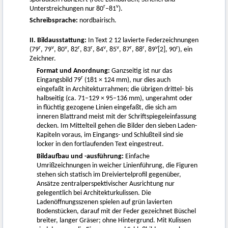
r
v
Unterstreichungen nur 80
–81
).
Schreibsprache:
nordbairisch.
II. Bildausstattung:
In Text 2 12 lavierte Federzeichnungen
r
v
v
r
r
v
v
r
r
v
r
(79
, 79
, 80
, 82
, 83
, 84
, 85
, 87
, 88
, 89
[2], 90
), ein
Zeichner.
Format und Anordnung:
Ganzseitig ist nur das
r
Eingangsbild 79
(181 × 124 mm), nur dies auch
eingefaßt in Architekturrahmen; die übrigen drittel- bis
halbseitig (ca. 71–129 × 95–136 mm), ungerahmt oder
in flüchtig gezogene Linien eingefaßt, die sich am
inneren Blattrand meist mit der Schriftspiegeleinfassung
decken. Im Mittelteil gehen die Bilder den sieben Laden-
Kapiteln voraus, im Eingangs- und Schlußteil sind sie
locker in den fortlaufenden Text eingestreut.
Bildaufbau und -ausführung:
Einfache
Umrißzeichnungen in weicher Linienführung, die Figuren
stehen sich statisch im Dreiviertelprofil gegenüber,
Ansätze zentralperspektivischer Ausrichtung nur
gelegentlich bei Architekturkulissen. Die
Ladenöffnungsszenen spielen auf grün lavierten
Bodenstücken, darauf mit der Feder gezeichnet Büschel
breiter, langer Gräser; ohne Hintergrund. Mit Kulissen