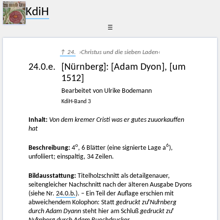
KdiH
☰
↑ 24.
›Christus und die sieben Laden‹
24.0.e.
[Nürnberg]
:
[Adam Dyon]
,
[um
1512]
Bearbeitet von Ulrike Bodemann
KdiH-Band 3
Inhalt:
Von dem kremer Cristi was er gutes zuuorkauffen
hat
o
6
Beschreibung:
4
, 6 Blätter (eine signierte Lage a
),
unfoliiert; einspaltig, 34 Zeilen.
Bildausstattung:
Titelholzschnitt als detailgenauer,
seitengleicher Nachschnitt nach der älteren Ausgabe Dyons
(siehe Nr.
24.0.b.
). – Ein Teil der Auflage erschien mit
abweichendem Kolophon: Statt
gedruckt zuͤ Nuͤrnberg
durch Adam Dyann
steht hier am Schluß
gedruckt zuͤ