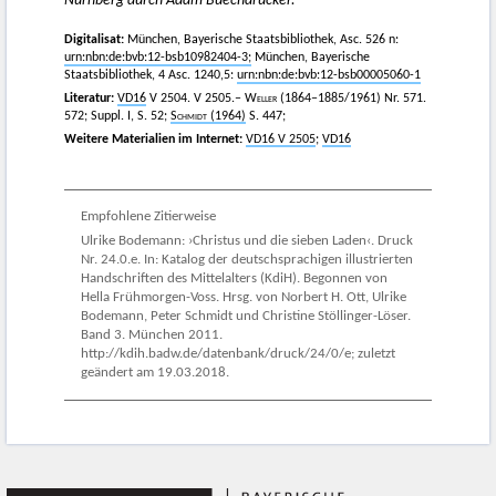
Nuͤrnberg durch Adam Buechdrucker.
Digitalisat:
München, Bayerische Staatsbibliothek, Asc. 526 n:
urn:nbn:de:bvb:12-bsb10982404-3;
München, Bayerische
Staatsbibliothek, 4 Asc. 1240,5:
urn:nbn:de:bvb:12-bsb00005060-1
Literatur:
VD16
V 2504. V 2505.– Weller
(1864–1885/1961) Nr. 571.
572; Suppl. I, S. 52;
Schmidt
(1964)
S. 447;
Weitere Materialien im Internet:
VD16 V 2505
;
VD16
Empfohlene Zitierweise
Ulrike Bodemann: ›Christus und die sieben Laden‹. Druck
Nr. 24.0.e. In: Katalog der deutschsprachigen illustrierten
Handschriften des Mittelalters (KdiH). Begonnen von
Hella Frühmorgen-Voss. Hrsg. von Norbert H. Ott, Ulrike
Bodemann, Peter Schmidt und Christine Stöllinger-Löser.
Band 3. München 2011.
http://kdih.badw.de/datenbank/druck/24/0/e; zuletzt
geändert am 19.03.2018.