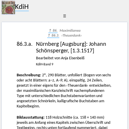
KdiH
☰
↑ 86.
Maximilianea
↑ 86.3.
›Theuerdank‹
86.3.a.
Nürnberg [Augsburg]
:
Johann
Schönsperger
,
[1.3.1517]
Bearbeitet von Anja Eisenbeiß
KdiH-Band 9
Beschreibung:
2º, 290 Blätter, unfoliiert (Bogen von sechs
oder acht Blättern: a–z, A–P, A), einspaltig, 24 Zeilen,
gesetzt in einer eigens für den ›Theuerdank‹ entwickelten,
der maximilianischen Kanzleischrift nachempfundenen
Type mit unterschiedlichen Buchstabenvarianten und
angesetzten Schnörkeln, kalligrafische Buchstaben am
Kapitelbeginn.
Bildausstattung:
118 Holzschnitte (ca. 158 × 140 mm)
jeweils am Anfang eines Kapitels zwischen Überschrift und
Textbeginn, rechts unten fortlaufend nummeriert, dabei