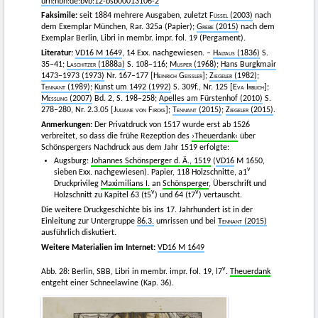
urn:nbn:de:bvb:12-bsb00013106-2
Faksimile:
seit 1884 mehrere Ausgaben, zuletzt
Füssel
(2003)
nach
dem Exemplar München, Rar. 325a (Papier);
Grebe
(2015)
nach dem
Exemplar Berlin, Libri in membr. impr. fol. 19 (Pergament).
Literatur:
VD16 M 1649
, 14 Exx. nachgewiesen. –
Haltaus
(1836)
S.
35–41;
Laschitzer
(1888a)
S. 108–116;
Musper
(1968)
;
Hans Burgkmair
1473–1973 (1973)
Nr. 167–177 [
Heinrich Geissler]
;
Ziegeler
(1982)
;
Tennant
(1989)
;
Kunst um 1492 (1992)
S. 309f., Nr. 125 [
Eva Irblich]
;
Messling
(2007)
Bd. 2, S. 198–258;
Apelles am Fürstenhof (2010)
S.
278–280, Nr. 2.3.05 [
Juliane von Fircks]
;
Tennant
(2015)
;
Ziegeler
(2015)
.
Anmerkungen:
Der Privatdruck von 1517 wurde erst ab 1526
verbreitet, so dass die frühe Rezeption des
›Theuerdank‹
über
Schönspergers Nachdruck aus dem Jahr 1519 erfolgte:
Augsburg:
Johannes Schönsperger d. Ä., 1519
(
VD16
M 1650,
v
sieben Exx. nachgewiesen). Papier, 118 Holzschnitte, a1
Druckprivileg
Maximilians I.
an
Schönsperger
, Überschrift und
v
v
Holzschnitt zu Kapitel 63 (t5
) und 64 (t7
) vertauscht.
Die weitere Druckgeschichte bis ins 17. Jahrhundert ist in der
Einleitung zur Untergruppe
86.3.
umrissen und bei
Tennant
(2015)
ausführlich diskutiert.
Weitere Materialien im Internet:
VD16 M 1649
v
Abb. 28: Berlin, SBB, Libri in membr. impr. fol. 19, l7
.
Theuerdank
entgeht einer Schneelawine (Kap. 36).