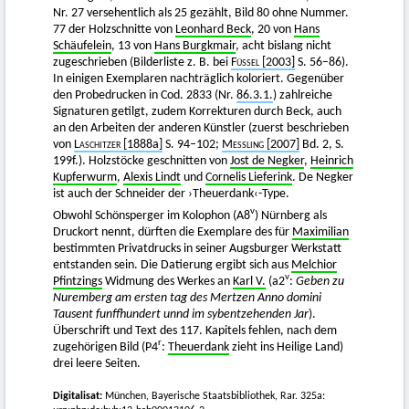
Nr. 27 versehentlich als 25 gezählt, Bild 80 ohne Nummer.
77 der Holzschnitte von
Leonhard Beck
, 20 von
Hans
Schäufelein
, 13 von
Hans Burgkmair
, acht bislang nicht
zugeschrieben (Bilderliste z. B. bei
Füssel
[2003]
S. 56–86).
In einigen Exemplaren nachträglich koloriert. Gegenüber
den Probedrucken in Cod. 2833 (Nr.
86.3.1.
) zahlreiche
Signaturen getilgt, zudem Korrekturen durch Beck, auch
an den Arbeiten der anderen Künstler (zuerst beschrieben
von
Laschitzer
[1888a]
S. 94–102;
Messling
[2007]
Bd. 2, S.
199f.). Holzstöcke geschnitten von
Jost de Negker
,
Heinrich
Kupferwurm
,
Alexis Lindt
und
Cornelis Lieferink
. De Negker
ist auch der Schneider der ›Theuerdank‹-Type.
v
Obwohl Schönsperger im Kolophon (A8
) Nürnberg als
Druckort nennt, dürften die Exemplare des für
Maximilian
bestimmten Privatdrucks in seiner Augsburger Werkstatt
entstanden sein. Die Datierung ergibt sich aus
Melchior
v
Pfintzings
Widmung des Werkes an
Karl V.
(a2
:
Geben zu
Nuremberg am ersten tag des Mertzen Anno domini
Tausent funffhundert unnd im sybentzehenden Jar
).
Überschrift und Text des 117. Kapitels fehlen, nach dem
r
zugehörigen Bild (P4
:
Theuerdank
zieht ins Heilige Land)
drei leere Seiten.
Digitalisat:
München, Bayerische Staatsbibliothek, Rar. 325a: