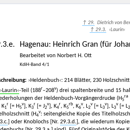
↑ 29.
Dietrich von Be
↑ 29.3.
›Laurin‹
.3.e.
Hagenau
:
Heinrich Gran (für Joh
Bearbeitet von Norbert H. Ott
KdiH-Band 4/1
schreibung:
›Heldenbuch‹: 214 Blätter, 230 Holzschni
r
v
›Laurin‹
-Teil (188
–208
) drei spaltenbreite und 15 ha
ra
ederholungen der Heldenbuch-Vorgängerdrucke (H
5
r
v
r
v
r
rb
v
v
v
v
, K
[= H
], K
[= J
], K
, K
, K
, L
[= L
], L
[= L
1
5
3
2
4
5
6
2
3
3
v
elholzschnitt (H
: seitengleiche Kopie des Titelholzsch
4
3.c.
] oder Knoblochs [Nr.
29.3.d.
], die wiederum Kopien
ldenbuchs [Nr.
29.3.a.
] sind). Fünf Originalstöcke des 