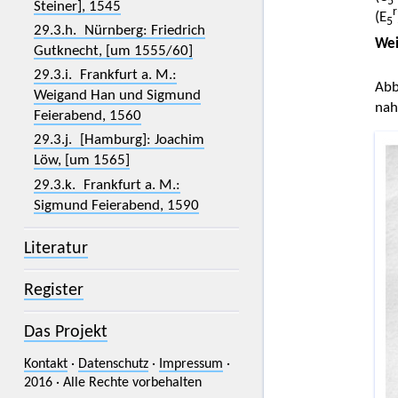
5
Steiner], 1545
r
(E
5
29.3.h. Nürnberg: Friedrich
Wei
Gutknecht, [um 1555/60]
29.3.i. Frankfurt a. M.:
Abb
Weigand Han und Sigmund
nah
Feierabend, 1560
29.3.j. [Hamburg]: Joachim
Löw, [um 1565]
29.3.k. Frankfurt a. M.:
Sigmund Feierabend, 1590
Literatur
Register
Das Projekt
Kontakt
·
Datenschutz
·
Impressum
·
2016 · Alle Rechte vorbehalten