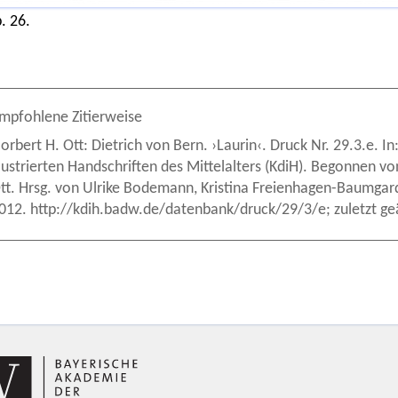
. 26.
mpfohlene Zitierweise
orbert H. Ott: Dietrich von Bern. ›Laurin‹. Druck Nr. 29.3.e. I
llustrierten Handschriften des Mittelalters (KdiH). Begonnen 
tt. Hrsg. von Ulrike Bodemann, Kristina Freienhagen-Baumga
012. http://kdih.badw.de/datenbank/druck/29/3/e; zuletzt g