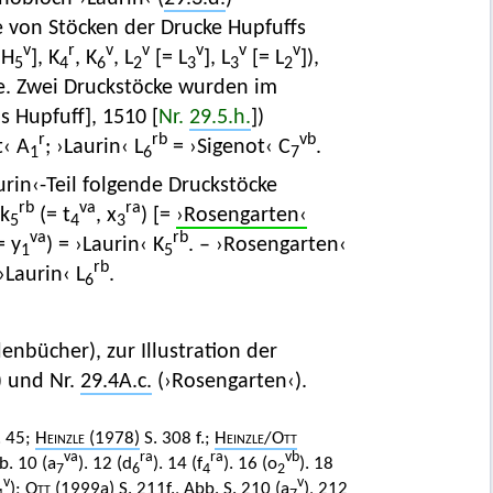
e von Stöcken der Drucke Hupfuffs
v
r
v
v
v
v
v
 H
], K
, K
, L
[= L
], L
[= L
]),
5
4
6
2
3
3
2
e. Zwei Druckstöcke wurden im
s Hupfuff], 1510 [
Nr.
29.5.h.
])
r
rb
vb
t‹ A
; ›Laurin‹ L
= ›Sigenot‹ C
.
1
6
7
rin‹-Teil folgende Druckstöcke
rb
va
ra
k
(= t
, x
) [=
›Rosengarten‹
5
4
3
va
rb
= y
) = ›Laurin‹ K
. – ›Rosengarten‹
1
5
rb
 ›Laurin‹ L
.
6
enbücher), zur Illustration der
) und Nr.
29.4A.c.
(›Rosengarten‹).
. 45;
Heinzle
(1978)
S. 308 f.;
Heinzle
/
Ott
va
ra
ra
vb
. 10 (a
). 12 (d
). 14 (f
). 16 (o
). 18
7
6
4
2
v
v
);
Ott
(1999a)
S. 211f., Abb. S. 210 (a
), 212