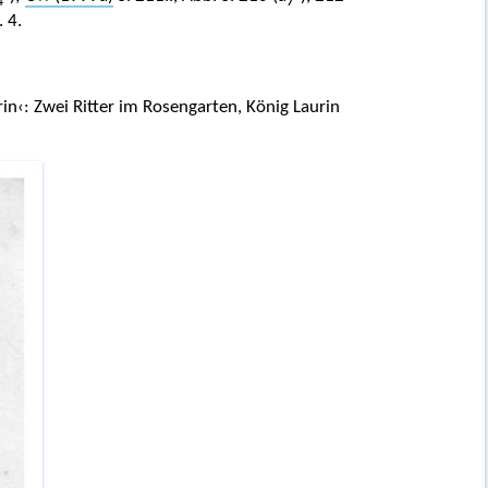
4
7
 4.
rin‹: Zwei Ritter im Rosengarten, König Laurin