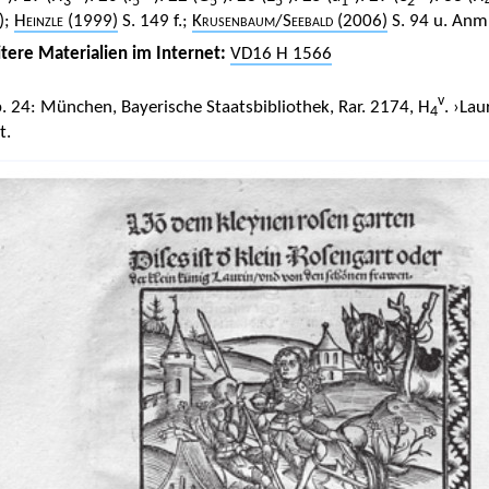
3
5
5
5
1
2
);
Heinzle
(1999)
S. 149 f.;
Krusenbaum
/
Seebald
(2006)
S. 94 u. Anm.
tere Materialien im Internet:
VD16 H 1566
v
. 24: München, Bayerische Staatsbibliothek, Rar. 2174, H
. ›Lau
4
t.