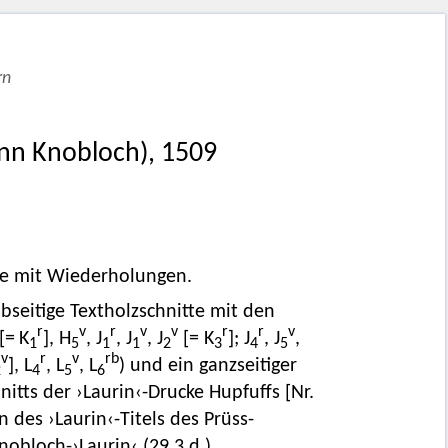
rn
ann Knobloch)
,
1509
tte mit Wiederholungen.
lbseitige Textholzschnitte mit den
r
v
r
v
v
r
r
v
[= K
], H
, J
, J
, J
[= K
]; J
, J
,
1
5
1
1
2
3
4
5
v
r
v
rb
], L
, L
, L
) und ein ganzseitiger
2
4
5
6
nitts der ›Laurin‹-Drucke Hupfuffs [Nr.
 des ›Laurin‹-Titels des Prüss-
Knobloch-›Laurin‹ (
29.3.d.
)