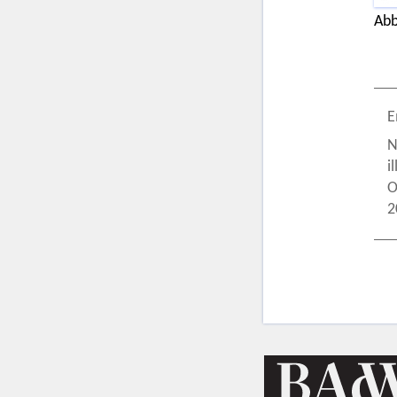
Abb
E
N
i
O
2