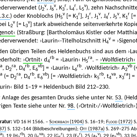
v
v
r
r
v
ederverwendet (J
, J
, K
, L
, L
), zehn Nachschnitt
2
6
3
4
5
v
r
r
v
r
v
r
.3.c.
) oder Knoblochs (H
[= K
], J
, J
, J
, J
, K
[=
5
1
1
1
4
5
1
v
v
ei L
[= L
] stark abweichende seitenverkehrte Kopi
2
3
genot‹
(Straßburg: [Bartholomäus Kistler oder Matthia
v
derverwendet: ›Laurin‹-Titelholzschnitt H
= ›Sigeno
4
den übrigen Teilen des Heldenbuchs sind aus dem ›Lau
rb
ra
ederholt:
›Ortnit‹
d
= ›Laurin‹ H
. –
›Wolfdietrich‹
4
5
va
ra
rb
vb
rb
vb
, D
, D
, E
] = ›Laurin‹ L
. ›Wolfdietrich‹ A
(
2
4
6
6
2
va
ra
rb
vb
rb
va
ra
(= D
, D
, E
) [= ›Wolfdietrich‹ k
, t
, x
] =
2
4
6
5
4
3
urin‹ Bild 1–19 = Heldenbuch Bild 212–230.
r Anlage des gesamten Drucks siehe unter Nr.
53.
(Held
igen Texte siehe unter Nr.
98.
(›Ortnit‹/›Wolfdietrich‹
eratur:
VD 16 H 1566. –
Schorbach
(1904)
S. 16–19;
Flood
(1972)
S
87)
S. 132–144 (Bildbeschreibungen);
Ott
(1987a)
S. 269–275 Abb
ra
rb
va
r
r
v
vb
). 19 (H
). 20 (i
). 22 (G
). 23 (E
). 25 (a
). 29 (e
). 33 (H