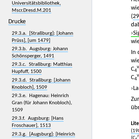
Universitätsbibliothek,
wi
Mscr.Dresd.M.201
(
29
Drucke
dab
›Si
29.3.a. [Straßburg]: [Johann
Prüss], [um 1479]
wie
29.3.b. Augsburg: Johann
In 
Schönsperger, 1491
wi
29.3.c. Straßburg: Matthias
C
4
Hupfuff, 1500
C
4
29.3.d. Straßburg: [Johann
Knobloch], 1509
›La
29.3.e. Hagenau: Heinrich
Zu
Gran (für Johann Knobloch),
übr
1509
29.3.f. Augsburg: [Hans
Lit
Froschauer], 1513
(19
29.3.g. [Augsburg]: [Heinrich
(C