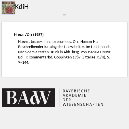
KdiH
☰
Heinzle
/
Ott
(1987)
Heinzle, Joachim
: Inhaltsresumees.
Ott, Norbert H.
:
Beschreibender Katalog der Holzschnitte. In: Heldenbuch.
Nach dem ältesten Druck in Abb. hrsg. von
Joachim Heinzle
.
Bd. II: Kommentarbd. Göppingen 1987 (Litterae 75/II), S.
9–144.