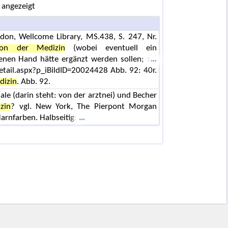
 angezeigt
don, Wellcome Library, MS.438, S. 247, Nr.
ation der Medizin
(wobei eventuell ein
benen Hand hätte ergänzt werden sollen; s
tail.aspx?p_iBildID=20024428 Abb. 92: 40r.
dizin
. Abb. 92.
hale (darin steht: von der arztnei) und Becher
zin
? vgl. New York, The Pierpont Morgan
Harnfarben. Halbseitig: