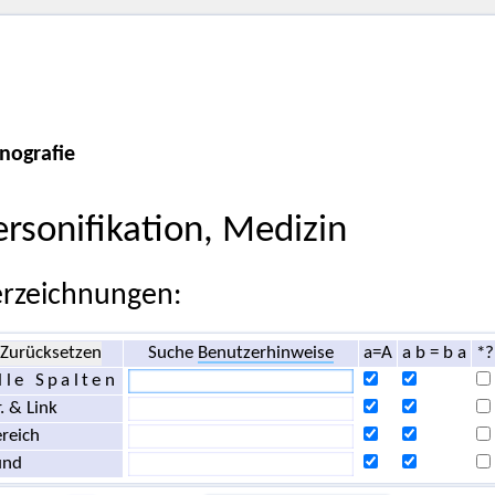
nografie
ersonifikation, Medizin
rzeichnungen:
Zurücksetzen
Suche
Benutzerhinweise
a=A
a b = b a
*?
lle Spalten
. & Link
reich
und