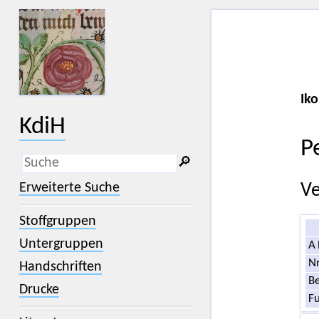
Iko
KdiH
P
🔎︎
_
(der Unterstrich) ist Platzhalter für
Erweiterte Suche
Ve
genau ein Zeichen.
%
(das Prozentzeichen) ist Platzhalter
Stoffgruppen
für kein, ein oder mehr als ein
Zeichen.
Untergruppen
A
Nr
Handschriften
Be
Drucke
F