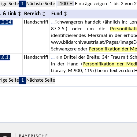
rige Seite
1
Nächste Seite
Einträge zeigen
1 bis 2 von 2
. & Link
Bereich
Fund
.2.24.
Handschrift
Schwangeren handelt (ähnlich in: Lon
87.3.5.) oder um die
Personifik
identifizierendes Merkmal in der erho
www.bildarchivaustria.at/Pages/ImageDe
Schwangere oder
Personifikation der Me
.6.1.
Handschrift
ein Drittel der Breite: 34r Frau mit Sc
in der Hand (
Personifikation der Medi
Library, M.900, 119r) beim Text zu den 
rige Seite
1
Nächste Seite