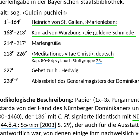
erleihgabe in der Bayerischen Staatsbibliothek.
alt:
sog. ›Guldin puchlein‹
r
r
1
–164
Heinrich von St. Gallen, ›Marienleben‹
r
r
168
–213
Konrad von Würzburg, ›Die goldene Schmiede‹
r
r
214
–217
Mariengrüße
r
v
218
–226
›Meditationes vitae Christi‹, deutsch
Kap. 80–84; vgl. auch Stoffgruppe
73.
r
227
Gebet zur hl. Hedwig
r–v
228
Ablassbrief des Generalmagisters der Dominika
Kodikologische Beschreibung:
Papier (1x–3x Pergament)
starda von der Hand des Nürnberger Dominikaners u
r
00–1460), der 136
mit
C. Ff.
signierte (identisch mit
Nü
.
44.8.4.
:
Schmidt
[2003]
S. 29), der auch für die Aussta
rantwortlich war, von denen einige ihm nachweislich