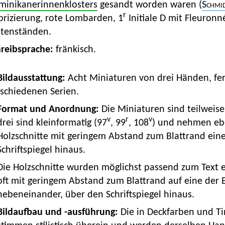
minikanerinnenklosters
gesandt worden waren (
Schmi
r
brizierung, rote Lombarden, 1
Initiale D mit Fleuronn
ütenständen.
hreibsprache:
fränkisch.
 Bildausstattung:
Acht Miniaturen von drei Händen, fer
rschiedenen Serien.
Format und Anordnung:
Die Miniaturen sind teilweise
v
r
v
drei sind kleinformatig (97
, 99
, 108
) und nehmen ebe
Holzschnitte mit geringem Abstand zum Blattrand eine
Schriftspiegel hinaus.
Die Holzschnitte wurden möglichst passend zum Text 
oft mit geringem Abstand zum Blattrand auf eine der E
nebeneinander, über den Schriftspiegel hinaus.
Bildaufbau und -ausführung:
Die in Deckfarben und Ti