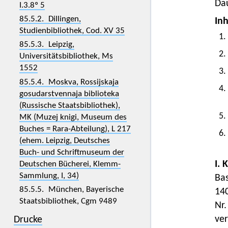
Dau
I.3.8º 5
85.5.2. Dillingen,
Inh
Studienbibliothek, Cod. XV 35
1.
85.5.3. Leipzig,
2.
Universitätsbibliothek, Ms
1552
3.
85.5.4. Moskva, Rossijskaja
4.
gosudarstvennaja biblioteka
(Russische Staatsbibliothek),
5.
MK (Muzej knigi, Museum des
Buches = Rara-Abteilung), L 217
6.
(ehem. Leipzig, Deutsches
Buch- und Schriftmuseum der
I. 
Deutschen Bücherei, Klemm-
Sammlung, I, 34)
Ba
85.5.5. München, Bayerische
14
Staatsbibliothek, Cgm 9489
Nr
ve
Drucke