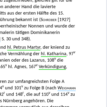
zugeschrieben, gleiches gilt für die
on anderer Hand die lavierte
ts aus der ersten Hälfte des 15.
führung bekannt ist
(Schreiber
[1927]
oberrheinischer Nonnen und wurde der
alerin tätigen Dominikanerin
]
S. 30 und 348).
 und
hl. Petrus Martyr
, der kniend zu
v
sche Vermählung der
hl. Katharina
, 97
v
nien oder des Lazarus, 108
die
v
v
165
hl. Agnes, 167
Verkündigung
,
ören zur umfangreichsten Folge A
v
v
94
und 101
zu Folge B (nach
Weigmann
r
r
v
v
42
und 148
, die auf 110
und 114
zu
us Nürnberg angehören. Die