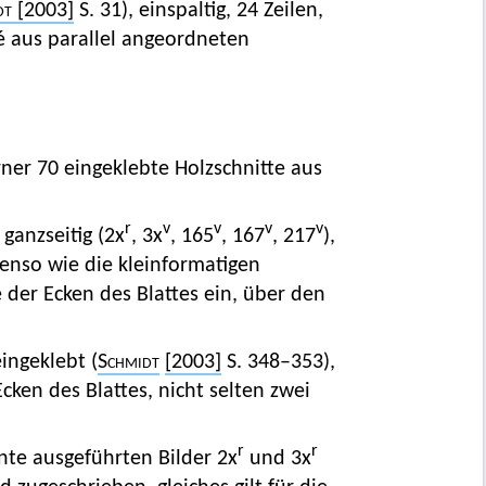
dt
[2003]
S. 31), einspaltig, 24 Zeilen,
é aus parallel angeordneten
ner 70 eingeklebte Holzschnitte aus
r
v
v
v
v
 ganzseitig (2x
, 3x
, 165
, 167
, 217
),
nso wie die kleinformatigen
 der Ecken des Blattes ein, über den
eingeklebt
(
Schmidt
[2003]
S. 348–353),
cken des Blattes, nicht selten zwei
r
r
nte ausgeführten Bilder 2x
und 3x