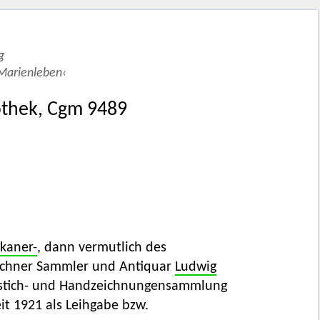
g
›Marienleben‹
othek, Cgm 9489
kaner-
, dann vermutlich des
nchner Sammler und Antiquar
Ludwig
erstich- und Handzeichnungensammlung
it 1921 als Leihgabe bzw.