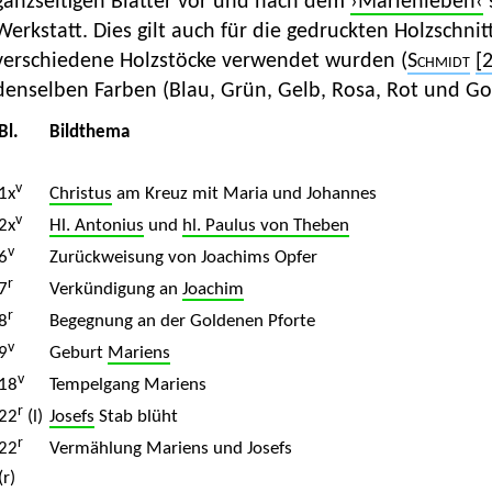
ganzseitigen Blätter vor und nach dem
›Marienleben‹
Werkstatt. Dies gilt auch für die gedruckten Holzschni
verschiedene Holzstöcke verwendet wurden
(
Schmidt
[
denselben Farben (Blau, Grün, Gelb, Rosa, Rot und Go
Bl.
Bildthema
v
1x
Christus
am Kreuz mit Maria und Johannes
v
2x
Hl. Antonius
und
hl. Paulus von Theben
v
6
Zurückweisung von Joachims Opfer
r
7
Verkündigung an
Joachim
r
8
Begegnung an der Goldenen Pforte
v
9
Geburt
Mariens
v
18
Tempelgang Mariens
r
22
(l)
Josefs
Stab blüht
r
22
Vermählung Mariens und Josefs
(r)