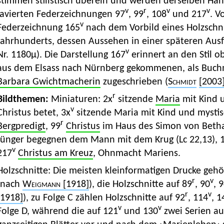
stimmen stilistisch überein und werden derselben Hand 
v
r
v
v
lavierten Federzeichnungen 97
, 99
, 108
und 217
. V
v
Federzeichnung 165
nach dem Vorbild eines Holzschnit
Jahrhunderts, dessen Aussehen in einer späteren Aus
v
Nr. 1180μ). Die Darstellung 167
erinnert an den Stil 
aus dem Elsass nach Nürnberg gekommenen, als Buchm
Barbara Gwichtmacherin
zugeschrieben
(
Schmidt
[2003
r
Bildthemen:
Miniaturen: 2x
sitzende
Maria
mit Kind
v
Christus betet, 3x
sitzende Maria mit Kind und mysti
r
Bergpredigt
, 99
Christus
im Haus des Simon von Betha
Jünger begegnen dem Mann mit dem Krug (Lc 22,13), 
v
217
Christus am Kreuz
, Ohnmacht Mariens.
Holzschnitte: Die meisten kleinformatigen Drucke geh
r
v
(nach
Weigmann
[1918]
), die Holzschnitte auf 89
, 90
, 
r
v
[1918]
), zu Folge C zählen Holzschnitte auf 92
, 114
, 1
v
v
Folge D, während die auf 121
und 130
zwei Serien a