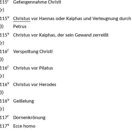
r
115
Gefangennahme Christi
(r)
v
115
Christus
vor Hannas oder Kaiphas und Verleugnung durch
(l)
Petrus
v
115
Christus vor Kaiphas, der sein Gewand zerreißt
(r)
r
116
Verspottung Christi
(l)
r
116
Christus vor Pilatus
(r)
v
116
Christus vor Herodes
(l)
v
116
Geißelung
(r)
r
117
Dornenkrönung
v
117
Ecce homo