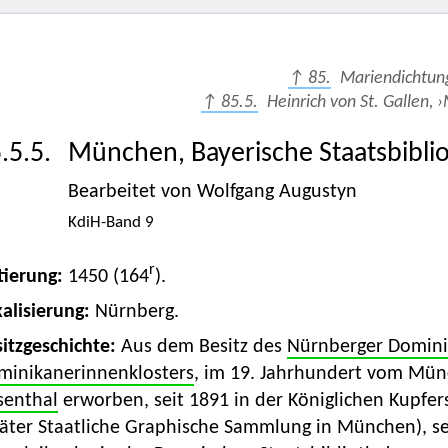
↑ 85.
Mariendichtun
↑ 85.5.
Heinrich von St. Gallen, 
.5.5.
München, Bayerische Staatsbibli
Bearbeitet von Wolfgang Augustyn
KdiH-Band 9
r
tierung:
1450 (164
).
alisierung:
Nürnberg.
itzgeschichte:
Aus dem Besitz des
Nürnberger Domini
minikanerinnenklosters
, im 19. Jahrhundert vom Mü
senthal
erworben, seit 1891 in der Königlichen Kupf
äter Staatliche Graphische Sammlung in München), se