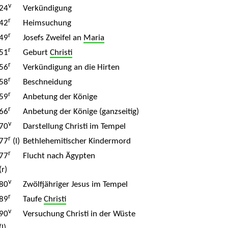
v
24
Verkündigung
r
42
Heimsuchung
r
49
Josefs Zweifel an
Maria
r
51
Geburt
Christi
r
56
Verkündigung an die Hirten
r
58
Beschneidung
r
59
Anbetung der Könige
r
66
Anbetung der Könige (ganzseitig)
v
70
Darstellung Christi im Tempel
r
77
(l)
Bethlehemitischer Kindermord
r
77
Flucht nach Ägypten
(r)
v
80
Zwölfjähriger Jesus im Tempel
r
89
Taufe
Christi
v
90
Versuchung Christi in der Wüste
(l)