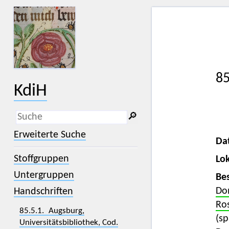
85
KdiH
🔎︎
_
(der Unterstrich) ist Platzhalter für
Erweiterte Suche
genau ein Zeichen.
Da
%
(das Prozentzeichen) ist Platzhalter
Stoffgruppen
Lok
für kein, ein oder mehr als ein
Zeichen.
Untergruppen
Bes
Do
Handschriften
Ro
85.5.1. Augsburg,
(sp
Universitätsbibliothek, Cod.