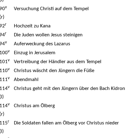
v
90
Versuchung Christi auf dem Tempel
(r)
r
92
Hochzeit zu Kana
r
94
Die Juden wollen Jesus steinigen
v
94
Auferweckung des Lazarus
v
100
Einzug in Jerusalem
v
101
Vertreibung der Händler aus dem Tempel
v
110
Christus wäscht den Jüngern die Füße
v
111
Abendmahl
v
114
Christus geht mit den Jüngern über den Bach Kidron
(l)
v
114
Christus am Ölberg
(r)
r
115
Die Soldaten fallen am Ölberg vor Christus nieder
(l)