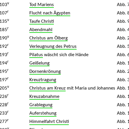
v
103
Tod Mariens
Abb. 
r
107
Flucht nach Ägypten
Abb. 
v
135
Taufe Christi
Abb. 
r
185
Abendmahl
Abb. 
v
190
Christus am Ölberg
Abb. 
r
192
Verleugnung des Petrus
Abb. 
r
193
Pilatus
wäscht sich die Hände
Abb. 
r
194
Geißelung
Abb. 
r
195
Dornenkrönung
Abb. 
r
197
Kreuztragung
Abb. 
v
205
Christus am Kreuz
mit Maria und Johannes
Abb. 
r
226
Kreuzabnahme
Abb. 
r
228
Grablegung
Abb. 
r
233
Auferstehung
Abb. 
r
277
Himmelfahrt Christi
Abb. 
v