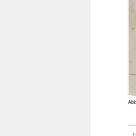
Abb
E