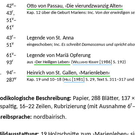
v
42
–
Otto von Passau, ›Die vierundzwanzig Alten‹
r
43
,
Kap. 12 über die Geburt Mariens: Inc.
Von der erwirdigen se
v
51
–
v
61
r
43
–
Legende von St. Anna
v
51
eingeschoben; Inc.
Es schreibt Damascenus und spricht als
v
61
–
Legende von Mariä Opferung
r
93
aus
›Der Heiligen Leben‹
(
Williams-Krapp
[1986]
S. 192)
r
.
94
–
Heinrich von St. Gallen, ›Marienleben‹
v
287
Kap. 19 und 10–18 (
Hilg [1981]
S. 29, Text S. 311–317 un
Kodikologische Beschreibung:
Papier, 288 Blätter, 137
r
spaltig, 16–22 Zeilen, Rubrizierung (mit Ausnahme 6
hreibsprache:
nordbairisch.
 Bildausstattung:
19 Holzschnitte zum
›Marienleben‹
si