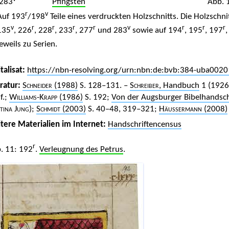
283
Pfingsten
Abb. 
r
v
Auf 193
/198
Teile eines verdruckten Holzschnitts. Die Holzschni
v
r
r
r
r
v
r
r
r
135
, 226
, 228
, 233
, 277
und 283
sowie auf 194
, 195
, 197
,
jeweils zu Serien.
talisat:
https://nbn-resolving.org/urn:nbn:de:bvb:384-uba0020
eratur:
Schneider
(1988)
S. 128–131. –
Schreiber
, Handbuch
1 (1926
f.;
Williams-Krapp
(1986)
S. 192;
Von der Augsburger Bibelhandschr
tina Jung
);
Schmidt
(2003)
S. 40–48, 319–321;
Häussermann
(2008)
tere Materialien im Internet:
Handschriftencensus
r
. 11: 192
.
Verleugnung des Petrus
.