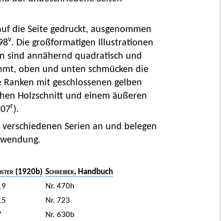
 auf die Seite gedruckt, ausgenommen
v
98
. Die großformatigen Illustrationen
ren sind annähernd quadratisch und
rahmt, oben und unten schmücken die
rte Ranken mit geschlossenen gelben
schen Holzschnitt und einem äußeren
r
107
).
n verschiedenen Serien an und belegen
erwendung.
ster
(1920b)
Schreiber
, Handbuch
19
Nr. 470h
15
Nr. 723
7
Nr. 630b