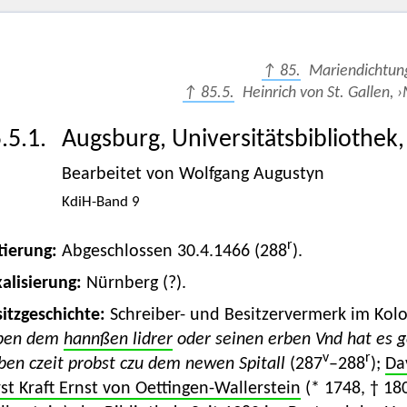
↑ 85.
Mariendichtun
↑ 85.5.
Heinrich von St. Gallen, 
.5.1.
Augsburg, Universitätsbibliothek, 
Bearbeitet von Wolfgang Augustyn
KdiH-Band 9
r
tierung:
Abgeschlossen 30.4.1466 (288
).
alisierung:
Nürnberg (?).
itzgeschichte:
Schreiber- und Besitzervermerk im Ko
ben dem
hannßen lidrer
oder seinen erben Vnd hat es g
v
r
ben czeit probst czu dem newen Spitall
(287
–288
);
Da
st Kraft Ernst von Oettingen-Wallerstein
(* 1748, † 18