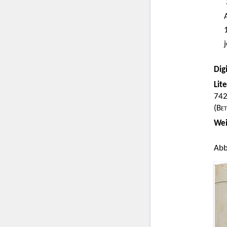
Digi
Lit
742
(
Bet
Wei
Abb