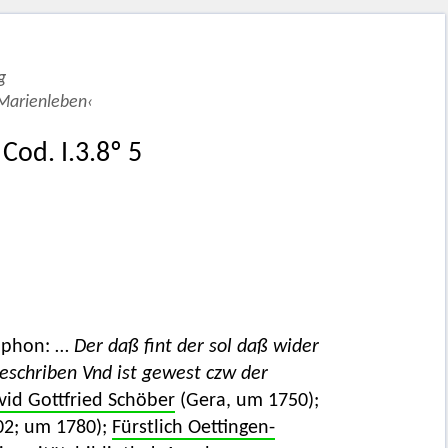
g
›Marienleben‹
Cod. I.3.8º 5
lophon: …
Der daß fint der sol daß wider
eschriben Vnd ist gewest czw der
vid Gottfried Schöber
(Gera, um 1750);
02; um 1780);
Fürstlich Oettingen-