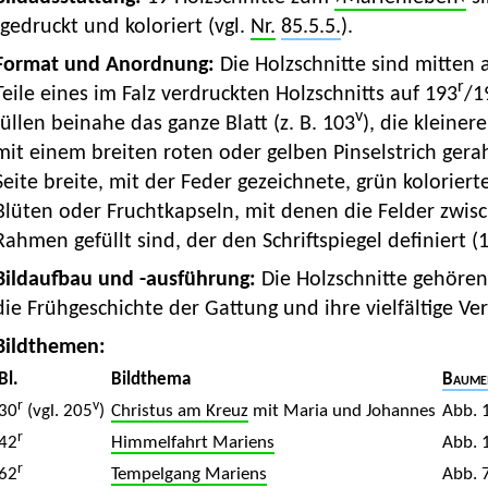
gedruckt und koloriert (vgl.
Nr.
85.5.5.
).
Format und Anordnung:
Die Holzschnitte sind mitten
r
Teile eines im Falz verdruckten Holzschnitts auf 193
/1
v
füllen beinahe das ganze Blatt (z. B. 103
), die kleine
mit einem breiten roten oder gelben Pinselstrich ge
Seite breite, mit der Feder gezeichnete, grün kolorie
Blüten oder Fruchtkapseln, mit denen die Felder zwi
Rahmen gefüllt sind, der den Schriftspiegel definiert (
Bildaufbau und -ausführung:
Die Holzschnitte gehöre
die Frühgeschichte der Gattung und ihre vielfältige V
Bildthemen:
Bl.
Bildthema
Baumei
r
v
30
(vgl. 205
)
Christus am Kreuz
mit Maria und Johannes
Abb. 
r
42
Himmelfahrt Mariens
Abb. 
r
62
Tempelgang Mariens
Abb. 