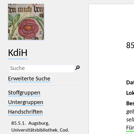
85
KdiH
🔎︎
_
(der Unterstrich) ist Platzhalter für
Erweiterte Suche
genau ein Zeichen.
Da
%
(das Prozentzeichen) ist Platzhalter
Stoffgruppen
Lok
für kein, ein oder mehr als ein
Zeichen.
Untergruppen
Bes
ge
Handschriften
sel
85.5.1. Augsburg,
Für
Universitätsbibliothek, Cod.