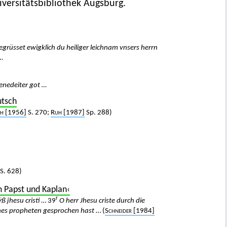
iversitätsbibliothek Augsburg.
egrüsset ewigklich du heiliger leichnam vnsers herrn
…
enedeiter got …
utsch
h
[1956]
S. 270;
Ruh
[1987]
Sp. 288)
S. 628)
m Papst und Kaplan‹
r
ß jhesu cristi
… 39
O herr Jhesu criste durch die
ines propheten gesprochen hast
… (
Schneider
[1984]