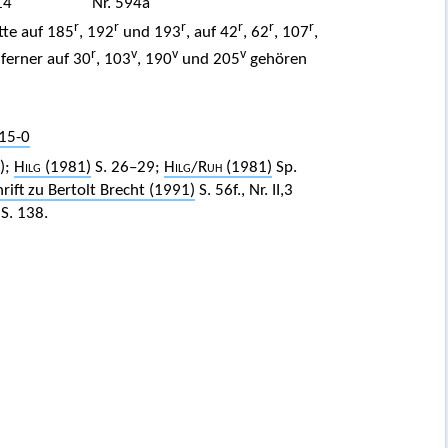
14
Nr. 594a
r
r
r
r
r
r
tte auf 185
, 192
und 193
, auf 42
, 62
, 107
,
r
v
v
v
 ferner auf 30
, 103
, 190
und 205
gehören
15-0
);
Hilg
(1981)
S. 26–29;
Hilg
/
Ruh (1981)
Sp.
ift zu Bertolt Brecht (1991)
S. 56f., Nr. II,3
S. 138.