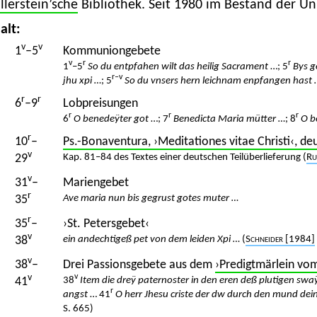
lerstein’sche
Bibliothek. Seit 1980 im Bestand der Un
alt:
v
v
1
–5
Kommuniongebete
v
r
r
1
–5
So du entpfahen wilt das heilig Sacrament
…; 5
Bys g
r–v
jhu xpi …
; 5
So du vnsers hern leichnam enpfangen hast 
r
r
6
–9
Lobpreisungen
r
r
r
6
O benedeÿter got
…; 7
Benedicta Maria mütter …
; 8
O b
r
10
–
Ps.-Bonaventura, ›Meditationes vitae Christi‹, de
v
29
Kap. 81–84 des Textes einer deutschen Teilüberlieferung (
Ru
v
31
–
Mariengebet
r
35
Ave maria nun bis gegrust gotes muter …
r
35
–
›St. Petersgebet‹
v
38
ein andechtigeß pet von dem leiden Xpi …
(
Schneider
[1984]
v
38
–
Drei Passionsgebete aus dem
›Predigtmärlein vo
v
v
41
38
Item die dreÿ paternoster in den eren deß plutigen swaÿ
r
angst
… 41
O herr Jhesu criste der dw durch den mund de
S. 665)