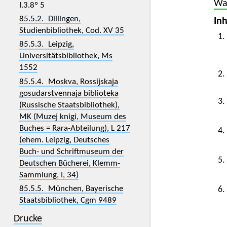
Wal
I.3.8º 5
85.5.2. Dillingen,
Inh
Studienbibliothek, Cod. XV 35
1.
85.5.3. Leipzig,
Universitätsbibliothek, Ms
1552
2.
85.5.4. Moskva, Rossijskaja
gosudarstvennaja biblioteka
3.
(Russische Staatsbibliothek),
MK (Muzej knigi, Museum des
Buches = Rara-Abteilung), L 217
4.
(ehem. Leipzig, Deutsches
Buch- und Schriftmuseum der
5.
Deutschen Bücherei, Klemm-
Sammlung, I, 34)
85.5.5. München, Bayerische
6.
Staatsbibliothek, Cgm 9489
Drucke