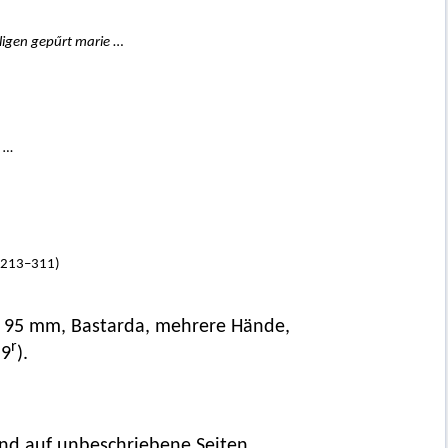
ligen gepűrt marie
…
o …
d 213–311)
 × 95 mm, Bastarda, mehrere Hände,
r
–9
).
nd auf unbeschriebene Seiten