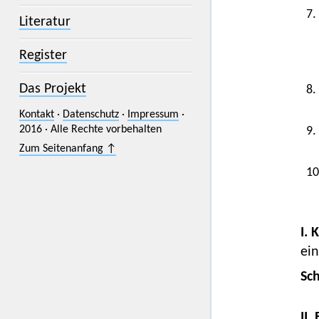
7.
Literatur
Register
Das Projekt
8.
Kontakt
·
Datenschutz
·
Impressum
·
2016 · Alle Rechte vorbehalten
9.
Zum Seitenanfang ↑
10
I. 
ein
Sc
II.