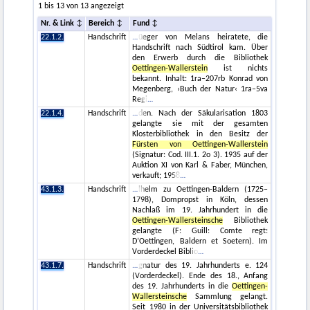
1 bis 13 von 13 angezeigt
Nr. & Link
Bereich
Fund
22.1.2.
Handschrift
üeger von Melans heiratete, die
Handschrift nach Südtirol kam. Über
den Erwerb durch die Bibliothek
Oettingen-Wallerstein
ist nichts
bekannt. Inhalt: 1ra–207rb Konrad von
Megenberg, ›Buch der Natur‹ 1ra–5va
Regi
22.1.4.
Handschrift
den. Nach der Säkularisation 1803
gelangte sie mit der gesamten
Klosterbibliothek in den Besitz der
Fürsten von Oettingen-Wallerstein
(Signatur: Cod. III.1. 2o 3). 1935 auf der
Auktion XI von Karl & Faber, München,
verkauft; 1958
43.1.3.
Handschrift
lhelm zu Oettingen-Baldern (1725–
1798), Dompropst in Köln, dessen
Nachlaß im 19. Jahrhundert in die
Oettingen-Wallersteinsche
Bibliothek
gelangte (F: Guill: Comte regt:
D’Oettingen, Baldern et Soetern). Im
Vorderdeckel Biblio
43.1.7.
Handschrift
gnatur des 19. Jahrhunderts e. 124
(Vorderdeckel). Ende des 18., Anfang
des 19. Jahrhunderts in die
Oettingen-
Wallersteinsche
Sammlung gelangt.
Seit 1980 in der Universitätsbibliothek