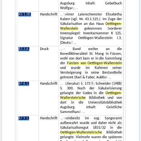
Augsburg. Inhalt: Gebetbuch
Wolfgang
43.1.28.
Handschrift
heimer Laienschwester Elisabetha
Raben (vgl. Nr. 43.1.125.). Im Zuge der
Säkularisation an das Haus
Oettingen-
Wallerstein
gekommen (vorderer
Innenspiegel: Inventarnummer K 125,
Signatur Oettingen-Wallerstein I.3.
[Deutsch
63.3.A.
Druck
n Band weiter an die
Benediktinerabtei St. Mang in Füssen,
wohl von dort kam er in die Sammlung
der
Fürsten von Oettingen-Wallerstein
und wurde im Rahmen seiner
Versteigerung in seine Bestandteile
getrennt (Karl & Faber, Auktion
67.6.1.
Handschrift
: Literatur) S. 173 f.; Schneider (1988)
S. 300. Nach der Säkularisierung
gelangte der Codex in die
Oettingen-
Wallerstein’sche
Bibliothek und von
dort in die Universitätsbibliothek
Augsburg. Inhalt: Geistliche
Sammelhands
67.9.1.
Handschrift
meinbesitz im sog. Sangeramt
aufbewahrt wurde und daher nicht als
Säkularisationsgut 1831/32 in die
Oettingen-Wallerstein’sche
Bibliothek
gelangte. Vielmehr waren die späteren