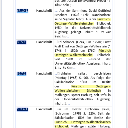
Besitzer Joseph Bonaventura Progel (†
1849; sein g
67.10.1.
Handschrift
. Aus der Sammlung David Gottfried
Schöbers (1696–1778; Randnotizen;
seine Signatur fehlt). Aus der
Fürstlich-
Oettingen-Wallerstein’schen
Bibliothek
1980 in die Universitätsbibliothek
Augsburg gelangt. Inhalt: 1. 2r–24v
Beichtsp
85.5.1.
Handschrift
ied Schöber (Gera, um 1750); Fürst
Kraft Ernst von Oettingen-Wallerstein (*
1748, † 1802; um 1780);
Fürstlich
Oettingen-Wallerstein’sche
Bibliothek.
Seit 1980 im Bestand der
Universitätsbibliothek Augsburg. Inhalt:
1. 1v–5v Kom
93.7.1.
Handschrift
Kirchheim selbst geschrieben
(Montag [1968] S. 96). Als Folge der
Säkularisation 1803 im Besitz
der
Fürstlich Oettingen-
Wallerstein’schen Bibliothek
in
Maihingen, später Harburg, seit 1980 in
der Universitätsbibliothek Augsburg.
Inhalt: 1.
103.4.1.
Handschrift
rin im Kloster Kirchheim (Ries)
(Schromm [1998] S. 220). Seit der
Säkularisation 1803 im Besitz der
Fürstlich Oettingen-Wallersteinschen
Bibliothek
Maihingen, später Harburg,