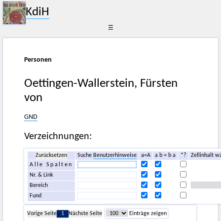
KdiH
☰
Personen
Oettingen-Wallerstein, Fürsten
von
GND
Verzeichnungen:
Zurücksetzen
Suche
Benutzerhinweise
a=A
a b = b a
*?
Zellinhalt w
Alle Spalten
Nr. & Link
Bereich
Fund
Vorige Seite
1
Nächste Seite
Einträge zeigen