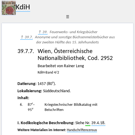
KdiH
☰
↑ 39.
Feuerwerks- und Kriegsbücher
↑ 39.7.
Anonyme und sonstige Büchsenmeisterbücher aus
der zweiten Hälfte des 15. Jahrhunderts
39.7.7.
Wien, Österreichische
Nationalbibliothek, Cod. 2952
Bearbeitet von Rainer Leng
KdiH-Band 4/2
v
Datierung:
1457 (80
).
Lokalisierung:
Süddeutschland.
Inhalt:
r
6.
87
–
Kriegstechnischer Bildkatalog mit
v
95
Beischriften
I. Kodikologische Beschreibung:
Siehe
Nr.
39.4.18.
Weitere Materialien im Internet:
Handschriftencensus