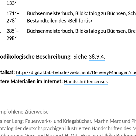
v
133
v
171
–
Büchsenmeisterbuch, Bildkatalog zu Büchsen, Sc
r
278
Bestandteilen des ›Bellifortis‹
r
.
285
–
Büchsenmeisterbuch, Bildkatalog zu Büchsen, Br
v
298
Kodikologische Beschreibung:
Siehe
38.9.4.
talisat:
http://digital.bib-bvb.de/webclient/DeliveryManager
tere Materialien im Internet:
Handschriftencensus
mpfohlene Zitierweise
ainer Leng: Feuerwerks- und Kriegsbücher. Martin Merz und Phi
atalog der deutschsprachigen illustrierten Handschriften des M