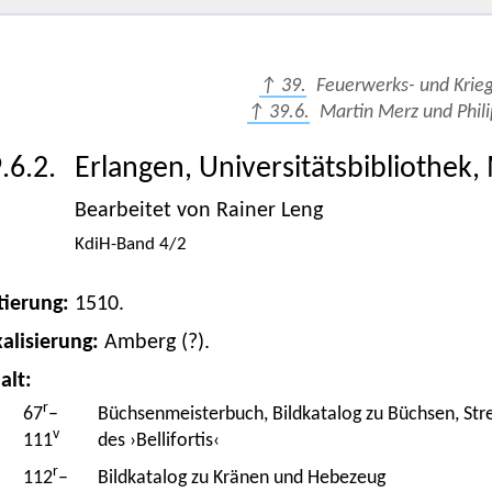
↑ 39.
Feuerwerks- und Krie
↑ 39.6.
Martin Merz und Phil
.6.2.
Erlangen, Universitätsbibliothek,
Bearbeitet von Rainer Leng
KdiH-Band 4/2
tierung:
1510.
alisierung:
Amberg (?).
alt:
r
67
–
Büchsenmeisterbuch, Bildkatalog zu Büchsen, Stre
v
111
des ›Bellifortis‹
r
112
–
Bildkatalog zu Kränen und Hebezeug