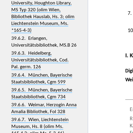
University, Houghton Library,
MS Typ 320 (olim Wien,
7.
Bibliothek Hauslab, Hs. 3; olim
Liechtenstein Museum, Ms.
*165-4-3)
10
39.6.2. Erlangen,
Universitätsbibliothek, MS.B 26
39.6.3. Heidelberg,
I. 
Universitätsbibliothek, Cod.
Pal. germ. 126
Digi
39.6.4. München, Bayerische
Wei
Staatsbibliothek, Cgm 599
39.6.5. München, Bayerische
Staatsbibliothek, Cgm 734
39.6.6. Weimar, Herzogin Anna
E
Amalia Bibliothek, Fol 328
R
39.6.7. Wien, Liechtenstein
K
Museum, Hs. 8 (olim Ms.