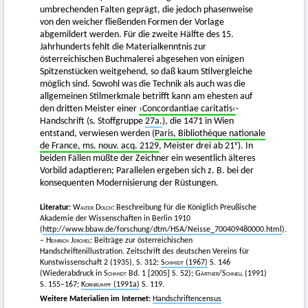
umbrechenden Falten geprägt, die jedoch phasenweise
von den weicher fließenden Formen der Vorlage
abgemildert werden. Für die zweite Hälfte des 15.
Jahrhunderts fehlt die Materialkenntnis zur
österreichischen Buchmalerei abgesehen von einigen
Spitzenstücken weitgehend, so daß kaum Stilvergleiche
möglich sind. Sowohl was die Technik als auch was die
allgemeinen Stilmerkmale betrifft kann am ehesten auf
den dritten Meister einer
›Concordantiae caritatis‹
-
Handschrift (s. Stoffgruppe
27a.
), die 1471 in Wien
entstand, verwiesen werden (
Paris, Bibliothèque nationale
v
de France, ms. nouv. acq. 2129
, Meister drei ab 21
). In
beiden Fällen müßte der Zeichner ein wesentlich älteres
Vorbild adaptieren; Parallelen ergeben sich z. B. bei der
konsequenten Modernisierung der Rüstungen.
Literatur:
Walter Dolch:
Beschreibung für die Königlich Preußische
Akademie der Wissenschaften in Berlin 1910
(
http://www.bbaw.de/forschung/dtm/HSA/Neisse_700409480000.html
).
–
Heinrich Jerchel:
Beiträge zur österreichischen
Handschriftenillustration. Zeitschrift des deutschen Vereins für
Kunstwissenschaft 2 (1935), S. 312;
Schmidt
(1967)
S. 146
(Wiederabdruck in
Schmidt
Bd. 1 [2005] S. 52);
Gärtner
/
Schnell
(1991)
S. 155–167;
Kornrumpf
(1991a)
S. 119.
Weitere Materialien im Internet:
Handschriftencensus