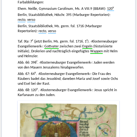
Farbabbildungen:
v
Ehem. Neiße, Gymnasium Carolinum, Ms. A VIII.9 (BBAW):
120
Berlin, Staatsbibliothek, Hdschr. 395 (Marburger Repertorien):
recto
,
verso
Berlin, Staatsbibliothek, Ms. germ. fol. 1716 (Marburger
Repertorien):
recto
,
verso
r
r
Taf. IXa: 7
(jetzt Berlin, Ms. germ. fol. 1716, 1
). ›Klosterneuburger
Evangelienwerk‹:
Gottvater
zwischen zwei
Engeln
(historisierte
Initiale), Drolerien und nachträglich eingefügtes
Wappen
mit Helm
und Helmzier.
r
Abb. 66: 396
. ›Klosterneuburger Evangelienwerk‹: Juden werden
von den Mauern Jerusalems hinabgeworfen.
v
Abb. 67: 64
. ›Klosterneuburger Evangelienwerk‹: Die Frau des
Räubers badet das Jesuskind, daneben Maria und Josef sowie Ochs
und Esel bei der Rast.
v
Abb. 68: 120
. ›Klosterneuburger Evangelienwerk‹: Jesus spricht in
Karfanaum zu den Juden.