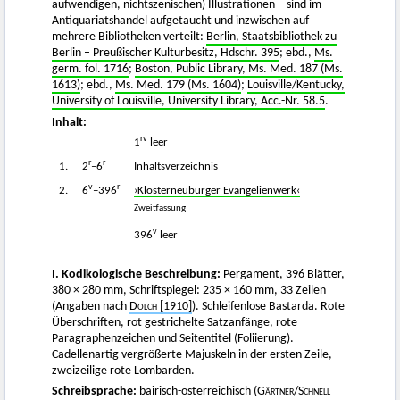
aufwendigen, nichtszenischen) Illustrationen – sind im
Antiquariatshandel aufgetaucht und inzwischen auf
mehrere Bibliotheken verteilt:
Berlin, Staatsbibliothek zu
Berlin – Preußischer Kulturbesitz, Hdschr. 395
; ebd.,
Ms.
germ. fol. 1716
;
Boston, Public Library, Ms. Med. 187 (Ms.
1613)
; ebd.,
Ms. Med. 179 (Ms. 1604)
;
Louisville/Kentucky,
University of Louisville, University Library, Acc.-Nr. 58.5
.
Inhalt:
rv
1
leer
r
r
1.
2
–6
Inhaltsverzeichnis
v
r
2.
6
–396
›Klosterneuburger Evangelienwerk‹
Zweitfassung
v
396
leer
I. Kodikologische Beschreibung:
Pergament, 396 Blätter,
380 × 280 mm, Schriftspiegel: 235 × 160 mm, 33 Zeilen
(Angaben nach
Dolch
[1910]
). Schleifenlose Bastarda. Rote
Überschriften, rot gestrichelte Satzanfänge, rote
Paragraphenzeichen und Seitentitel (Foliierung).
Cadellenartig vergrößerte Majuskeln in der ersten Zeile,
zweizeilige rote Lombarden.
Schreibsprache:
bairisch-österreichisch (
Gärtner
/
Schnell