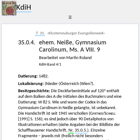
KdiH
☰
↑ 35.
›Klosterneuburger Evangelienwerk‹
35.0.4.
ehem. Neiße, Gymnasium
Carolinum, Ms. A VIII. 9
Bearbeitet von Martin Roland
KdiH-Band 4/1
Datierung:
1482.
Lokalisierung:
(Nieder-)Österreich (Wien?).
v
Besitzgeschichte:
Die Deckfarbeninitiale auf 120
enthält
auf dem Balken des A die Initialen des Buchmalers und eine
Datierung:
W 82 S.
Wie und wann der Codex in das
Gymnasium Carolinum in Neiße gelangte, ist unbekannt.
Die Handschrift ist seit 1945 verschollen (
Gärtner
/
Schnell
[1991] S. 156); es sind jedoch über 90 Detailphotos von
Illustrationen erhalten (siehe Angaben bei der Bildliste der
Schaffhausener Handschrift,
Nr.
35.0.5.
). Einzelne
Fragmente – jeweils mit (freilich nicht besonders