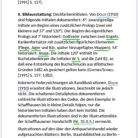
[1991] S. 157).
II. Bildausstattung:
Deckfarbeninitialen. Von
Dolch
(1910)
v
sind folgende Initialen dokumentiert: 6
: zwanzigzeilige
Initiale am Beginn eines zusätzlichen Prologs (zwei viel
r
v
kleinere auf 37
und 120
). Der Beginn des eigentlichen
r
Prologs auf 7
historisiert:
Gottvater
zwischen zwei
Engeln
,
Rankenfortsätze mit zusätzlichen figürlichen Elementen
r
(
Fliege
,
Jäger
und
Bär
, später hinzugefügtes
Wappen
); 54
v
historisiert:
Jesaja
. Die Initiale 120
enthält im
Buchstabenkörper die Initialen
W. S.
und die Zahl 82, so
daß eine Entstehung des Buchschmucks aus stilistischen
Gründen 1482 als gesichert gelten kann (
Gärtner
/
Schnell
[1991] S. 157: 1382).
Kolorierte Federzeichnungen als Randillustrationen.
Dolch
(1910)
erwähnt die Illustrationen, beschreibt sie jedoch
nicht. Die erhaltenen Detailphotos dokumentieren
zahlreiche Illustrationen des Codex, die dem Exemplar in
Schaffhausen bis in kleine Details folgen; nur die
historisierten Initialen haben dort kein Vorbild. Die
dokumentierten Illustrationen sind in der Illustrationsliste
der Schaffhausener Handschrift (
Nr.
35.0.5.
) vermerkt.
Illustrationen auf den über den Antiquariatshandel wieder
aufgetauchten Blättern: Berlin, Staatsbibliothek zu Berlin –