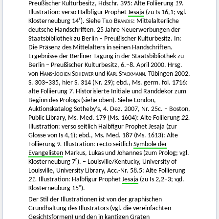
Preußischer Kulturbesitz, Hdschr. 395: Alte Foliierung
19.
Illustration: verso Halbfigur Prophet
Jesaja
(zu Is 16,1; vgl.
r
Klosterneuburg 14
). Siehe
Tilo Brandis:
Mittelalterliche
deutsche Handschriften. 25 Jahre Neuerwerbungen der
Staatsbibliothek zu Berlin – Preußischer Kulturbesitz. In:
Die Präsenz des Mittelalters in seinen Handschriften.
Ergebnisse der Berliner Tagung in der Staatsbibliothek zu
Berlin – Preußischer Kulturbesitz, 6.–8. April 2000. Hrsg.
von
Hans-Jochen Schiewer
und
Karl Stackmann.
Tübingen 2002,
S. 303–335, hier S. 314 (Nr. 29); ebd., Ms. germ. fol. 1716:
alte Foliierung
7
. Historisierte Initiale und Randdekor zum
Beginn des Prologs (siehe oben). Siehe London,
Auktionskatalog Sotheby’s, 4. Dez. 2007, Nr. 25c. – Boston,
Public Library, Ms. Med. 179 (Ms. 1604): Alte Foliierung
22.
Illustration: verso seitlich Halbfigur Prophet Jesaja (zur
Glosse von Is 4,1); ebd., Ms. Med. 187 (Ms. 1613): Alte
Foliierung
9.
Illustration: recto seitlich
Symbole der
Evangelisten
Markus, Lukas und Johannes (zum Prolog; vgl.
r
Klosterneuburg 7
). – Louisville/Kentucky, University of
Louisville, University Library, Acc.-Nr. 58.5: Alte Foliierung
21.
Illustration: Halbfigur Prophet
Jesaja
(zu Is 2,2–3; vgl.
v
Klosterneuburg 15
).
Der Stil der Illustrationen ist von der graphischen
Grundhaltung des Illustrators (vgl. die vereinfachten
Gesichtsformen) und den in kantigen Graten