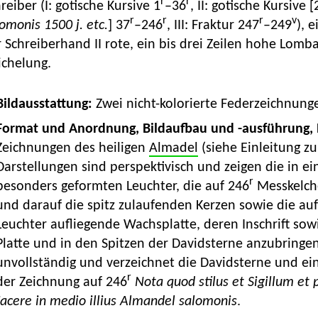
r
r
reiber (I: gotische Kursive 1
–36
, II: gotische Kursive 
r
r
r
v
omonis 1500 j. etc.
] 37
–246
, III: Fraktur 247
–249
), 
 Schreiberhand II rote, ein bis drei Zeilen hohe Lomb
ichelung.
 Bildausstattung:
Zwei nicht-kolorierte Federzeichnunge
Format und Anordnung, Bildaufbau und -ausführung, 
Zeichnungen des heiligen
Almadel
(siehe Einleitung z
Darstellungen sind perspektivisch und zeigen die in 
r
besonders geformten Leuchter, die auf 246
Messkelche
und darauf die spitz zulaufenden Kerzen sowie die au
Leuchter aufliegende Wachsplatte, deren Inschrift sow
Platte und in den Spitzen der Davidsterne anzubringe
unvollständig und verzeichnet die Davidsterne und einig
r
der Zeichnung auf 246
Nota quod stilus et Sigillum et 
Jacere in medio illius Almandel salomonis
.