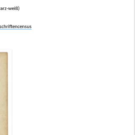
arz-weiß)
chriftencensus