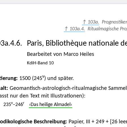
↑ 103a.
Prognostike
↑ 103a.4.
Ritualmagische Pro
3a.4.6.
Paris, Bibliothèque nationale d
Bearbeitet von Marco Heiles
KdiH-Band 10
v
tierung:
1500 (245
) und später.
alt:
Geomantisch-astrologisch-ritualmagische Sammelha
asst nur den Text mit Illustrationen):
v
r
235
–246
›Das heilige Almadel‹
Kodikologische Beschreibung:
Papier, III + 249 + [26 le