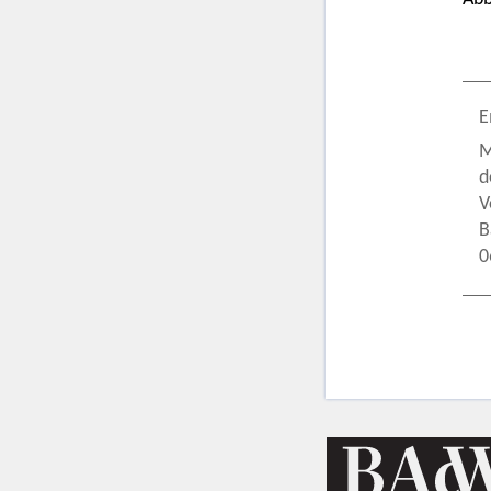
E
M
d
V
B
0