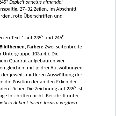
v
[245
Explicit sanctus almandel
einspaltig, 27–32 Zeilen, im Abschnitt
arden, rote Überschriften und
v
r
n zu Text 1 auf 235
und 246
.
Bildthemen, Farben:
Zwei seitenbreite
ur Untergruppe
103a.4.
). Die
einem Quadrat aufgebauten vier
n gleichen, mit je drei Auswölbungen
f der jeweils mittleren Auswölbung der
ie die Position der an den Ecken der
v
nden Löcher. Die Zeichnung auf 235
ist
e Inschriften nicht. Beischrift unter
peticio debent iacere incarta virginea