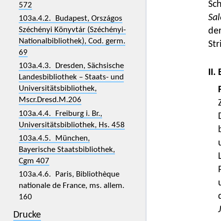
Sch
572
Sal
103a.4.2. Budapest, Országos
Széchényi Könyvtár (Széchényi-
der
Nationalbibliothek), Cod. germ.
Str
69
103a.4.3. Dresden, Sächsische
II.
Landesbibliothek – Staats- und
Universitätsbibliothek,
Mscr.Dresd.M.206
103a.4.4. Freiburg i. Br.,
Universitätsbibliothek, Hs. 458
103a.4.5. München,
Bayerische Staatsbibliothek,
Cgm 407
103a.4.6. Paris, Bibliothèque
nationale de France, ms. allem.
160
Drucke