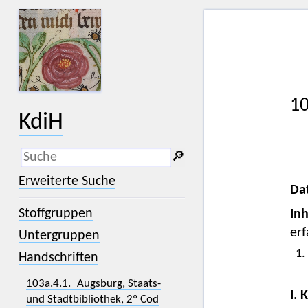
10
KdiH
🔎︎
_
(der Unterstrich) ist Platzhalter für
Erweiterte Suche
genau ein Zeichen.
Da
%
(das Prozentzeichen) ist Platzhalter
Stoffgruppen
Inh
für kein, ein oder mehr als ein
Zeichen.
erf
Untergruppen
1.
Handschriften
103a.4.1. Augsburg, Staats-
I. 
und Stadtbibliothek, 2º Cod