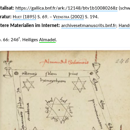
talisat:
https://gallica.bnf.fr/ark:/12148/btv1b10080268z
(schw
eratur:
Huet (1895)
S. 69. –
Veenstra (2002)
S. 194.
tere Materialien im Internet:
archivesetmanuscrits.bnf.fr
;
Hands
r
. 66: 246
. Heiliges
Almadel
.