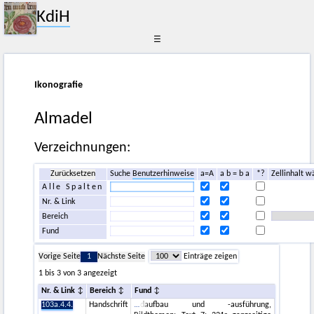
KdiH
☰
Ikonografie
Almadel
Verzeichnungen:
Zurücksetzen
Suche
Benutzerhinweise
a=A
a b = b a
*?
Zellinhalt w
Alle Spalten
Nr. & Link
Bereich
Fund
Vorige Seite
1
Nächste Seite
Einträge zeigen
1 bis 3 von 3 angezeigt
Nr. & Link
Bereich
Fund
103a.4.4.
Handschrift
daufbau und -ausführung,