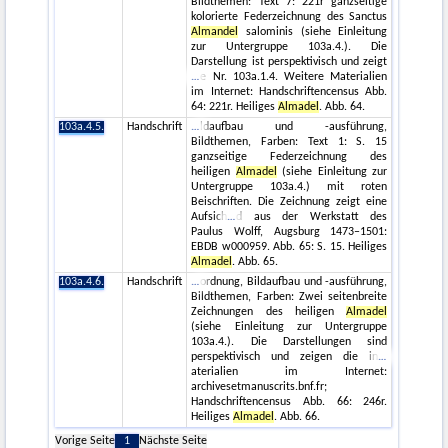
Bildthemen: Text 7: 221r ganzseitige
kolorierte Federzeichnung des Sanctus
Almandel
salominis (siehe Einleitung
zur Untergruppe 103a.4.). Die
Darstellung ist perspektivisch und zeigt
e Nr. 103a.1.4. Weitere Materialien
im Internet: Handschriftencensus Abb.
64: 221r. Heiliges
Almadel
. Abb. 64.
103a.4.5.
Handschrift
ldaufbau und -ausführung,
Bildthemen, Farben: Text 1: S. 15
ganzseitige Federzeichnung des
heiligen
Almadel
(siehe Einleitung zur
Untergruppe 103a.4.) mit roten
Beischriften. Die Zeichnung zeigt eine
Aufsich
d aus der Werkstatt des
Paulus Wolff, Augsburg 1473–1501:
EBDB w000959. Abb. 65: S. 15. Heiliges
Almadel
. Abb. 65.
103a.4.6.
Handschrift
ordnung, Bildaufbau und -ausführung,
Bildthemen, Farben: Zwei seitenbreite
Zeichnungen des heiligen
Almadel
(siehe Einleitung zur Untergruppe
103a.4.). Die Darstellungen sind
perspektivisch und zeigen die in
aterialien im Internet:
archivesetmanuscrits.bnf.fr;
Handschriftencensus Abb. 66: 246r.
Heiliges
Almadel
. Abb. 66.
Vorige Seite
1
Nächste Seite