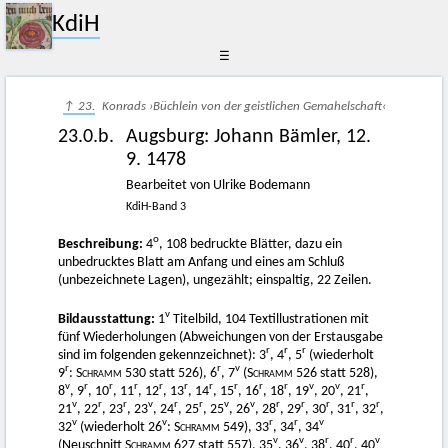
KdiH
☰
↑ 23.
Konrads ›Büchlein von der geistlichen Gemahelschaft‹
23.0.b.
Augsburg
:
Johann Bämler
,
12.
9. 1478
Bearbeitet von Ulrike Bodemann
KdiH-Band 3
o
Beschreibung:
4
, 108 bedruckte Blätter, dazu ein
unbedrucktes Blatt am Anfang und eines am Schluß
(unbezeichnete Lagen), ungezählt; einspaltig, 22 Zeilen.
v
Bildausstattung:
1
Titelbild, 104 Textillustrationen mit
fünf Wiederholungen (Abweichungen von der Erstausgabe
r
r
r
sind im folgenden gekennzeichnet): 3
, 4
, 5
(wiederholt
r
r
v
9
:
Schramm
530 statt 526), 6
, 7
(
Schramm
526 statt 528),
v
r
r
r
r
r
r
r
r
r
v
v
r
8
, 9
, 10
, 11
, 12
, 13
, 14
, 15
, 16
, 18
, 19
, 20
, 21
,
v
r
r
v
r
r
v
v
r
r
r
r
r
21
, 22
, 23
, 23
, 24
, 25
, 25
, 26
, 28
, 29
, 30
, 31
, 32
,
v
v
r
r
v
32
(wiederholt 26
:
Schramm
549), 33
, 34
, 34
v
v
r
r
v
(Neuschnitt
Schramm
627 statt 557), 35
, 36
, 38
, 40
, 40