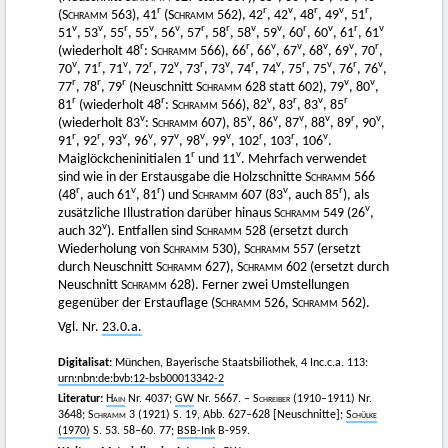
r
r
v
r
v
r
(
Schramm
563), 41
(
Schramm
562), 42
, 42
, 48
, 49
, 51
,
v
v
r
v
v
r
r
v
v
r
v
r
v
51
, 53
, 55
, 55
, 56
, 57
, 58
, 58
, 59
, 60
, 60
, 61
, 61
r
r
v
v
v
v
r
(wiederholt 48
:
Schramm
566), 66
, 66
, 67
, 68
, 69
, 70
,
v
r
v
r
v
r
v
r
v
r
v
r
v
70
, 71
, 71
, 72
, 72
, 73
, 73
, 74
, 74
, 75
, 75
, 76
, 76
,
r
r
r
v
v
77
, 78
, 79
(Neuschnitt
Schramm
628 statt 602), 79
, 80
,
r
r
v
r
v
r
81
(wiederholt 48
:
Schramm
566), 82
, 83
, 83
, 85
v
v
v
v
v
r
v
(wiederholt 83
:
Schramm
607), 85
, 86
, 87
, 88
, 89
, 90
,
r
r
v
v
v
v
v
r
r
v
91
, 92
, 93
, 96
, 97
, 98
, 99
, 102
, 103
, 106
.
r
v
Maiglöckcheninitialen 1
und 11
. Mehrfach verwendet
sind wie in der Erstausgabe die Holzschnitte
Schramm
566
r
v
r
v
r
(48
, auch 61
, 81
) und
Schramm
607 (83
, auch 85
), als
v
zusätzliche Illustration darüber hinaus
Schramm
549 (26
,
v
auch 32
). Entfallen sind
Schramm
528 (ersetzt durch
Wiederholung von
Schramm
530),
Schramm
557 (ersetzt
durch Neuschnitt
Schramm
627),
Schramm
602 (ersetzt durch
Neuschnitt
Schramm
628). Ferner zwei Umstellungen
gegenüber der Erstauflage (
Schramm
526,
Schramm
562).
Vgl. Nr.
23.0.a.
Digitalisat:
München, Bayerische Staatsbiliothek, 4 Inc.c.a. 113:
urn:nbn:de:bvb:12-bsb00013342-2
Literatur:
Hain
Nr. 4037;
GW
Nr. 5667. –
Schreiber
(1910–1911) Nr.
3648;
Schramm
3 (1921) S. 19, Abb. 627–628 [Neuschnitte];
Schülke
(1970)
S. 53. 58–60. 77;
BSB-Ink
B-959.