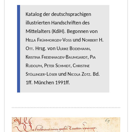
Katalog der deutschsprachigen
illustrierten Handschriften des
Mittelalters (KdiH). Begonnen von
Hella Frühmorgen-Voss
und
Norbert H.
Ott
. Hrsg. von
Ulrike Bodemann,
Kristina Freienhagen-Baumgardt, Pia
Rudolph, Peter Schmidt
,
Christine
Stöllinger-Löser
und
Nicola Zotz
. Bd.
1ff. München 1991ff.