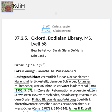
KdiH
☰
↑ 97.
Ordensregeln
↑ 97.3.
Klarissenregel
97.3.5.
Oxford, Bodleian Library, MS.
Lyell 68
Bearbeitet von Sarah Glenn DeMaris
KdiH-Band 9
v
Datierung:
1457 (50
).
Lokalisierung:
Klarenthal bei Wiesbaden (?).
Besitzgeschichte:
Vermutlich für das
Klarissenkloster
Klarenthal
fertiggestellt, denn der Schreiber,
Johannes
Mulnmecher
, war 36 Jahre Beichtvater in Klarenthal (
Otto
[1901]
S. 57). Im Zuge der Reformation wurden die letzten
Schwestern 1559 verabschiedet, das Klostergut vermutlich
dem Grafen
Philipp III. von Nassau-Weilburg
überführt.
Klosterinventare desselben Jahres erwähnen aber nur
Messbücher (
Czysz
[1987]
S. 310–314).
James P. R. Lyell