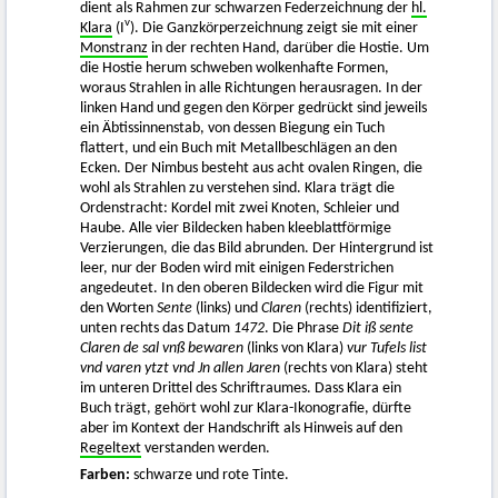
dient als Rahmen zur schwarzen Federzeichnung der
hl.
v
Klara
(I
). Die Ganzkörperzeichnung zeigt sie mit einer
Monstranz
in der rechten Hand, darüber die Hostie. Um
die Hostie herum schweben wolkenhafte Formen,
woraus Strahlen in alle Richtungen herausragen. In der
linken Hand und gegen den Körper gedrückt sind jeweils
ein Äbtissinnenstab, von dessen Biegung ein Tuch
flattert, und ein Buch mit Metallbeschlägen an den
Ecken. Der Nimbus besteht aus acht ovalen Ringen, die
wohl als Strahlen zu verstehen sind. Klara trägt die
Ordenstracht: Kordel mit zwei Knoten, Schleier und
Haube. Alle vier Bildecken haben kleeblattförmige
Verzierungen, die das Bild abrunden. Der Hintergrund ist
leer, nur der Boden wird mit einigen Federstrichen
angedeutet. In den oberen Bildecken wird die Figur mit
den Worten
Sente
(links) und
Claren
(rechts) identifiziert,
unten rechts das Datum
1472
. Die Phrase
Dit iß sente
Claren de sal vnß bewaren
(links von Klara)
vur Tufels list
vnd varen ytzt vnd Jn allen Jaren
(rechts von Klara) steht
im unteren Drittel des Schriftraumes. Dass Klara ein
Buch trägt, gehört wohl zur Klara-Ikonografie, dürfte
aber im Kontext der Handschrift als Hinweis auf den
Regeltext
verstanden werden.
Farben:
schwarze und rote Tinte.