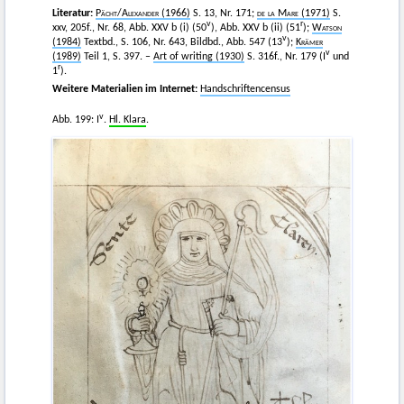
Literatur:
Pächt
/
Alexander
(1966)
S. 13, Nr. 171;
de la Mare
(1971)
S.
v
r
xxv, 205f., Nr. 68, Abb. XXV b (i) (50
), Abb. XXV b (ii) (51
);
Watson
v
(1984)
Textbd., S. 106, Nr. 643, Bildbd., Abb. 547 (13
);
Krämer
v
(1989)
Teil 1, S. 397. –
Art of writing (1930)
S. 316f., Nr. 179 (I
und
r
1
).
Weitere Materialien im Internet:
Handschriftencensus
v
Abb. 199: I
.
Hl. Klara
.