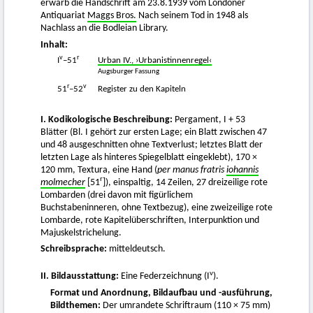
erwarb die Handschrift am 23.8.1939 vom Londoner
Antiquariat
Maggs Bros.
Nach seinem Tod in 1948 als
Nachlass an die Bodleian Library.
Inhalt:
v
r
I
–51
Urban IV., ›Urbanistinnenregel‹
Augsburger Fassung
r
v
51
–52
Register zu den Kapiteln
I. Kodikologische Beschreibung:
Pergament, I + 53
Blätter (Bl. I gehört zur ersten Lage; ein Blatt zwischen 47
und 48 ausgeschnitten ohne Textverlust; letztes Blatt der
letzten Lage als hinteres Spiegelblatt eingeklebt), 170 ×
120 mm, Textura, eine Hand (
per manus fratris
iohannis
r
molmecher
[51
]), einspaltig, 14 Zeilen, 27 dreizeilige rote
Lombarden (drei davon mit figürlichem
Buchstabeninneren, ohne Textbezug), eine zweizeilige rote
Lombarde, rote Kapitelüberschriften, Interpunktion und
Majuskelstrichelung.
Schreibsprache:
mitteldeutsch.
v
II. Bildausstattung:
Eine Federzeichnung (I
).
Format und Anordnung, Bildaufbau und -ausführung,
Bildthemen:
Der umrandete Schriftraum (110 × 75 mm)