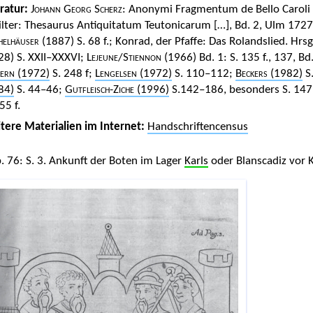
eratur:
Johann Georg Scherz
: Anonymi Fragmentum de Bello Caroli 
ilter: Thesaurus Antiquitatum Teutonicarum […], Bd. 2, Ulm 1727, 
helhäuser
(1887) S. 68 f.; Konrad, der Pfaffe: Das Rolandslied. Hrs
28) S.
XXII–XXXVI; Lejeune
/
Stiennon
(1966) Bd. 1: S. 135 f., 137, Bd
ern
(1972)
S. 248 f;
Lengelsen
(1972)
S. 110–112;
Beckers
(1982)
S.
84)
S. 44–46;
Gutfleisch-Ziche
(1996)
S.142–186, besonders S. 147 
55 f.
tere Materialien im Internet:
Handschriftencensus
. 76: S. 3. Ankunft der Boten im Lager
Karls
oder Blanscadiz vor 