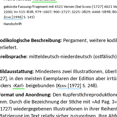
gekürzte Fassung/Fragment mit 4521 Versen (bei
Scherz
[1727] 4621 Ver
2200; Vv 515–838; 979–1607; 900–2727; 3225–3829; 4466–5898; 80
Ziche
[1996]
S. 145)
Handschrift
Kodikologische Beschreibung:
Pergament, weitere kodi
rliefert.
hreibsprache:
mitteldeutsch-niederdeutsch (ostfälisch)
 Bildausstattung:
Mindestens zwei Illustrationen, überl
27], in den meisten Exemplaren der Edition aber irrt
ickers
›Karl‹
beigebunden (
Kern
[1972]
S. 248).
Format und Anordnung:
Den Kupferstichreproduktion
mm. Durch die Bezeichnung der Stiche mit »Ad Pag. 3«
(1727) wiedergegebenen Illustrationen in ihrer Reihenf
Platzierung im Text relativ sicher zuzuordnen. Ihre Ab