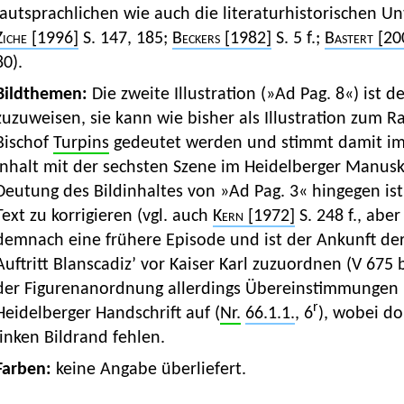
lautsprachlichen wie auch die literaturhistorischen 
Ziche
[1996]
S. 147, 185;
Beckers
[1982]
S. 5 f.;
Bastert
[20
80).
Bildthemen:
Die zweite Illustration (»Ad Pag. 8«) ist 
zuzuweisen, sie kann wie bisher als Illustration zum R
Bischof
Turpins
gedeutet werden und stimmt damit im 
Inhalt mit der sechsten Szene im Heidelberger Manuskr
Deutung des Bildinhaltes von »Ad Pag. 3« hingegen is
Text zu korrigieren (vgl. auch
Kern
[1972]
S. 248 f., abe
demnach eine frühere Episode und ist der Ankunft de
Auftritt Blanscadiz’ vor Kaiser Karl zuzuordnen (V 675 b
der Figurenanordnung allerdings Übereinstimmungen m
r
Heidelberger Handschrift auf (
Nr.
66.1.1.
, 6
), wobei do
linken Bildrand fehlen.
Farben:
keine Angabe überliefert.