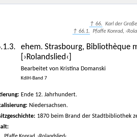
↑ 66.
Karl der Groß
↑ 66.1.
Pfaffe Konrad, ›Rola
.1.3.
ehem. Strasbourg, Bibliothèque m
[›Rolandslied‹]
Bearbeitet von Kristina Domanski
KdiH-Band 7
tierung:
Ende 12. Jahrhundert.
alisierung:
Niedersachsen.
itzgeschichte:
1870 beim Brand der Stadtbibliothek ze
alt:
Pfaffe Konrad,
›Rolandslied‹