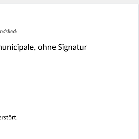
e
ndslied‹
unicipale, ohne Signatur
rstört.