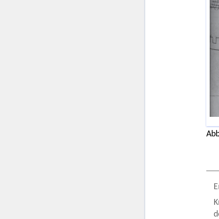
Abb
E
K
d