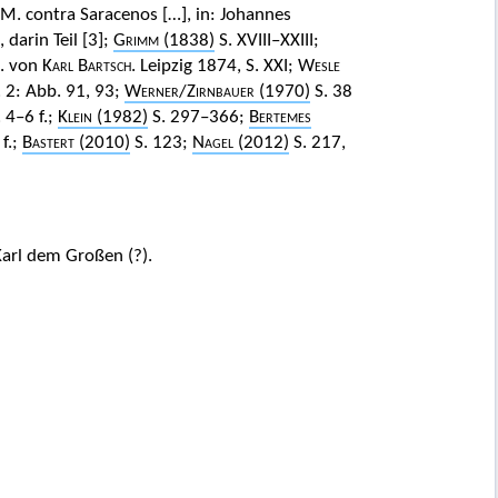
M. contra Saracenos […], in: Johannes
darin Teil [3];
Grimm
(1838)
S.
XVIII–XXIII
;
g. von
Karl Bartsch
. Leipzig 1874, S.
XXI; Wesle
. 2: Abb. 91, 93;
Werner
/
Zirnbauer
(1970)
S. 38
 4–6 f.;
Klein
(1982)
S. 297–366;
Bertemes
f.;
Bastert
(2010)
S. 123;
Nagel
(2012)
S. 217,
Karl dem Großen (?).