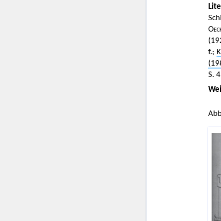
Lit
Sch
Oec
(19
f.;
K
(19
S. 4
Wei
Abb