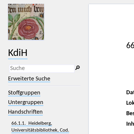
66
KdiH
🔎︎
_
(der Unterstrich) ist Platzhalter für
Erweiterte Suche
genau ein Zeichen.
%
(das Prozentzeichen) ist Platzhalter
Da
Stoffgruppen
für kein, ein oder mehr als ein
Zeichen.
Untergruppen
Lok
Handschriften
Bes
66.1.1. Heidelberg,
Inh
Universitätsbibliothek, Cod.