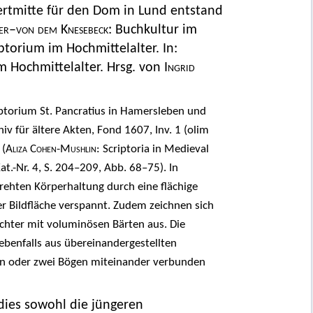
ertmitte für den Dom in Lund entstand
er–von dem Knesebeck
: Buchkultur im
torium im Hochmittelalter. In:
 Hochmittelalter. Hrsg. von
Ingrid
iptorium St. Pancratius in Hamersleben und
v für ältere Akten, Fond 1607, Inv. 1 (olim
 (
Aliza Cohen-Mushlin
: Scriptoria in Medieval
t.-Nr. 4, S. 204–209, Abb. 68–75). In
drehten Körperhaltung durch eine flächige
er Bildfläche verspannt. Zudem zeichnen sich
chter mit voluminösen Bärten aus. Die
ebenfalls aus übereinandergestellten
nen oder zwei Bögen miteinander verbunden
dies sowohl die jüngeren