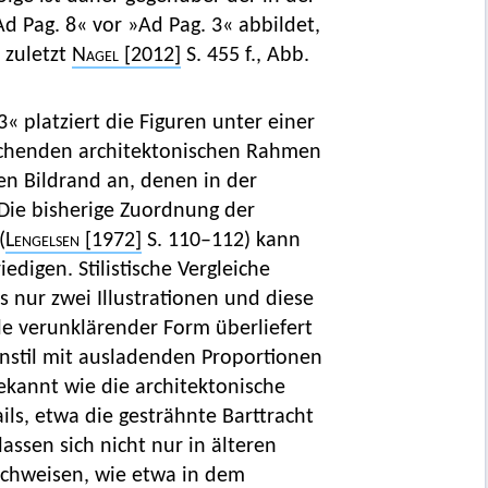
d Pag. 8« vor »Ad Pag. 3« abbildet,
; zuletzt
Nagel
[2012]
S. 455 f., Abb.
 3« platziert die Figuren unter einer
echenden architektonischen Rahmen
en Bildrand an, denen in der
 Die bisherige Zuordnung der
(
Lengelsen
[1972]
S. 110–112) kann
iedigen. Stilistische Vergleiche
s nur zwei Illustrationen und diese
le verunklärender Form überliefert
enstil mit ausladenden Proportionen
ekannt wie die architektonische
ls, etwa die gesträhnte Barttracht
assen sich nicht nur in älteren
chweisen, wie etwa in dem