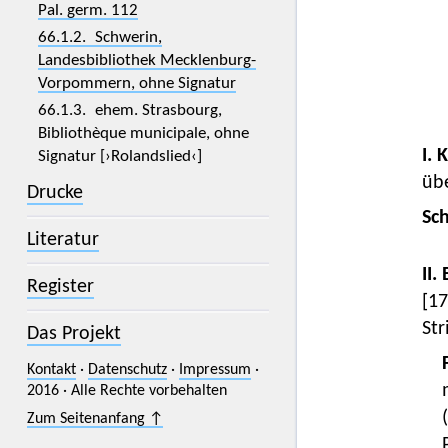
Pal. germ. 112
66.1.2. Schwerin,
Landesbibliothek Mecklenburg-
Vorpommern, ohne Signatur
66.1.3. ehem. Strasbourg,
Bibliothèque municipale, ohne
I. 
Signatur [›Rolandslied‹]
übe
Drucke
Sc
Literatur
II.
Register
[17
Str
Das Projekt
Kontakt
·
Datenschutz
·
Impressum
·
2016 · Alle Rechte vorbehalten
Zum Seitenanfang ↑