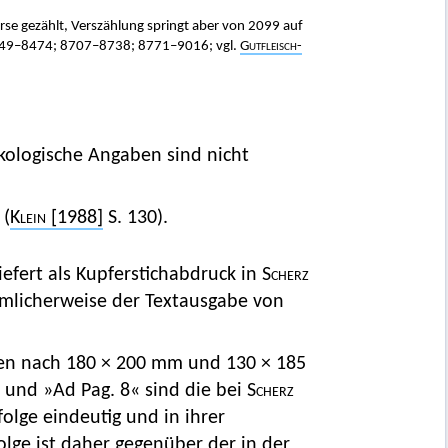
se gezählt, Verszählung springt aber von 2099 auf
49–8474; 8707–8738; 8771–9016; vgl.
Gutfleisch-
kologische Angaben sind nicht
 (
Klein
[1988]
S. 130).
iefert als Kupferstichabdruck in
Scherz
ümlicherweise der Textausgabe von
en nach 180 × 200 mm und 130 × 185
 und »Ad Pag. 8« sind die bei
Scherz
olge eindeutig und in ihrer
folge ist daher gegenüber der in der