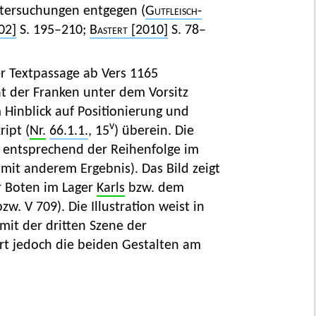
Untersuchungen entgegen (
Gutfleisch-
02]
S. 195–210;
Bastert
[2010]
S. 78–
der Textpassage ab Vers 1165
at der Franken unter dem Vorsitz
Hinblick auf Positionierung und
v
ipt (
Nr.
66.1.1.
, 15
) überein. Die
t entsprechend der Reihenfolge im
r mit anderem Ergebnis). Das Bild zeigt
r Boten im Lager
Karls
bzw. dem
zw. V 709). Die Illustration weist in
it der dritten Szene der
rt jedoch die beiden Gestalten am