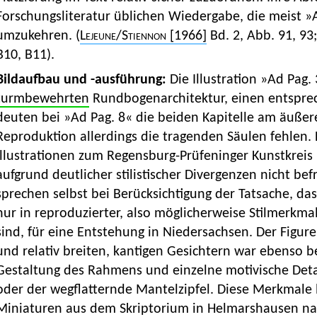
Forschungsliteratur üblichen Wiedergabe, die meist »A
umzukehren. (
Lejeune
/
Stiennon
[1966]
Bd. 2, Abb. 91, 93
B10, B11).
Bildaufbau und -ausführung:
Die Illustration »Ad Pag.
turmbewehrten
Rundbogenarchitektur, einen entspr
deuten bei »Ad Pag. 8« die beiden Kapitelle am äußer
Reproduktion allerdings die tragenden Säulen fehlen.
Illustrationen zum Regensburg-Prüfeninger Kunstkreis 
aufgrund deutlicher stilistischer Divergenzen nicht befr
sprechen selbst bei Berücksichtigung der Tatsache, das
nur in reproduzierter, also möglicherweise Stilmerkma
sind, für eine Entstehung in Niedersachsen. Der Figur
und relativ breiten, kantigen Gesichtern war ebenso b
Gestaltung des Rahmens und einzelne motivische Detai
oder der wegflatternde Mantelzipfel. Diese Merkmale l
Miniaturen aus dem Skriptorium in Helmarshausen na