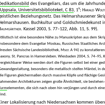
Dedikationsbild
des Evangeliars, das um die Jahrhund
v
Uppsala, Universitetsbiblioteket, C 83
, 1
;
Harald Wolt
geistlichen Beziehungsnetz. Das Helmarshausener Skrip
Helmarshausen. Buchkultur und Goldschmiedekunst im
Baumgärtner
. Kassel 2003, S. 77–122, Abb. 11, S. 99).
Stilistisch ist eine besondere Nähe zu Manuskripten aus dem Skr
insbesondere dem Evangeliar Moskau, Russisches Staatliches Archi
Dresden Sächsische Landesbibliothek, Mscr. A 94) zu konstatieren
Saxony. St. Pancras in Hamersleben. Wiesbaden 2004, S. 74–95, Ka
vergleichbarer Weise werden dort die Figuren selbst bei einer ge
Gewandgestaltung, besonders die metallisch steifen Mäntel, in d
die Figuren gleichermaßen durch massive Köpfe und flächige Gesi
rahmenden Architekturen zeigen große Ähnlichkeit, sie bestehen 
Turm
elementen, die sich nach oben hin verjüngen und durch ei
sind.
Einer Lokalisierung nach Niedersachsen kommen über