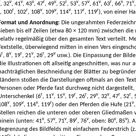
v
v
v
v
r
v
r
v
v
v
r
v
v
, 32
, 41
, 43
, 47
, 49
, 52
, 53
, 57
, 61
, 63
, 66
, 71
r
r
v
v
v
r
r
, 100
, 102
, 108
, 109
, 114
, 117
, 119
), von einer H
Format und Anordnung:
Die ungerahmten Federzeichn
sieben bis elf Zeilen (etwa 80 × 120 mm) zwischen die
relativ regelmäßig über den gesamten Text verteilt. Mei
Textstelle, überwiegend mitten in einen Vers eingescho
r
v
r
v
r
v
6
, 8
, 19
, 21
, 26
, 29
usw.). Die Einpassung der Bilder
die Illustrationen oft allseitig angeschnitten, was nu
nachträglichen Beschneidung der Blätter zu begründe
Rändern stoßen die Darstellungen oftmals an den Tex
Personen oder Pferde fast durchweg nicht dargestellt,
r
v
v
r
r
v
v
r
r
Unterschenkel (6
, 11
, 15
, 19
, 26
, 29
, 32
, 47
, 52
, 
v
v
v
r
v
108
, 109
, 114
, 119
) oder den Pferden die Hufe (21
Stellen reichen die unteren oder oberen Gliedmaßen 
v
v
v
r
v
v
v
hinein (unten: 41
, 57
, 71
, 89
, 76
, oben: 80
, 85
). 
Begrenzung des Bildfelds mit einfachem Federstrich (z.
r