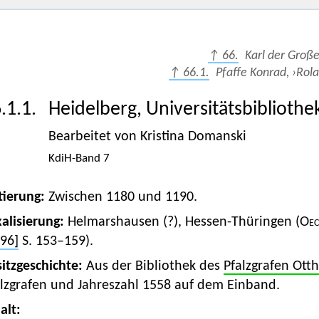
↑ 66.
Karl der Groß
↑ 66.1.
Pfaffe Konrad, ›Rola
.1.1.
Heidelberg, Universitätsbibliothe
Bearbeitet von Kristina Domanski
KdiH-Band 7
tierung:
Zwischen 1180 und 1190.
alisierung:
Helmarshausen (?), Hessen-Thüringen (
Oec
96]
S. 153–159).
itzgeschichte:
Aus der Bibliothek des
Pfalzgrafen Otth
alzgrafen und Jahreszahl 1558 auf dem Einband.
alt: