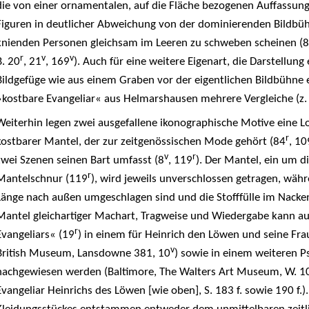
die von einer ornamentalen, auf die Fläche bezogenen Auffassung
Figuren in deutlicher Abweichung von der dominierenden Bildbüh
knienden Personen gleichsam im Leeren zu schweben scheinen (8
r
v
v
B. 20
, 21
, 169
). Auch für eine weitere Eigenart, die Darstellung 
Bildgefüge wie aus einem Graben vor der eigentlichen Bildbühne
»kostbare Evangeliar« aus Helmarshausen mehrere Vergleiche (z. 
Weiterhin legen zwei ausgefallene ikonographische Motive eine L
r
kostbarer Mantel, der zur zeitgenössischen Mode gehört (84
, 10
v
r
zwei Szenen seinen Bart umfasst (8
, 119
). Der Mantel, ein um d
r
Mantelschnur (119
), wird jeweils unverschlossen getragen, wä
Länge nach außen umgeschlagen sind und die Stofffülle im Nacken 
Mantel gleichartiger Machart, Tragweise und Wiedergabe kann 
r
Evangeliars« (19
) in einem für Heinrich den Löwen und seine Fr
v
British Museum, Lansdowne 381, 10
) sowie in einem weiteren 
nachgewiesen werden (Baltimore, The Walters Art Museum, W. 10
Evangeliar Heinrichs des Löwen [wie oben], S. 183 f. sowie 190 f.)