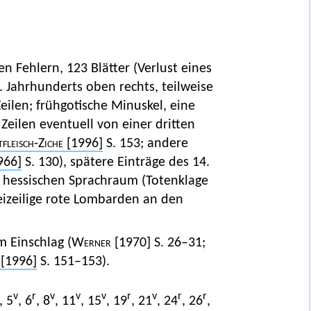
n Fehlern, 123 Blätter (Verlust eines
. Jahrhunderts oben rechts, teilweise
Zeilen; frühgotische Minuskel, eine
 Zeilen eventuell von einer dritten
fleisch-Ziche
[1996]
S. 153; andere
966]
S. 130), spätere Einträge des 14.
 hessischen Sprachraum (Totenklage
dreizeilige rote Lombarden an den
m Einschlag (
Werner
[1970] S. 26–31;
[1996]
S. 151–153).
v
r
v
v
v
r
v
r
r
, 5
, 6
, 8
, 11
, 15
, 19
, 21
, 24
, 26
,