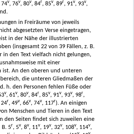
v
v
v
r
v
r
v
v
, 74
, 76
, 80
, 84
, 85
, 89
, 91
, 93
,
and.
ungen in Freiräume von jeweils
 nicht abgesetzten Verse eingetragen,
st in der Nähe der illustrierten
ben (insgesamt 22 von 39 Fällen, z. B.
 in den Text vielfach nicht gelungen,
r ausnahmsweise mit einer
n ist. An den oberen und unteren
tbereich, die unteren Gliedmaßen der
 d. h. den Personen fehlen Füße oder
v
v
v
r
v
v
v
r
53
, 61
, 80
, 84
, 85
, 91
, 93
, 98
,
r
v
v
v
r
, 24
, 49
, 66
, 74
, 117
). An einigen
von Menschen und Tieren in den Text
An den Seiten findet sich zuweilen eine
r
v
v
v
v
v
v
v
 B. 5
, 5
, 8
, 11
, 19
, 32
, 108
, 114
,
v
v