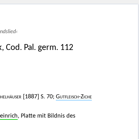
e
ndslied‹
k, Cod. Pal. germ. 112
helhäuser
[1887] S. 70;
Gutfleisch-Ziche
einrich
, Platte mit Bildnis des