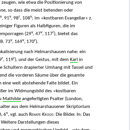
 zeugen, wie etwa die Positionierung von
ne, so dass die meist betenden oder
v
v
r
v
, 91
, 98
, 108
; im »kostbaren Evangeliar« z.
einiger Figuren als Halbfiguren, die im
v
v
r
 emporragen (29
, 47
, 117
), bietet das
v
v
r
B. 73
, 169
, 170
).
okalisierung nach Helmarshausen nahe: ein
r
r
9
, 119
), und der Gestus, mit dem
Karl
in
ie Schultern drapierter Umhang mit Tassel und
hrend die vorderen Säume über die gesamte
eine weit abstehende Falte bildet. Ein
außer im Widmungsbild des »kostbaren
au
Mathilde
angefertigten Psalter (London,
Psalter aus dem Helmarshausener Skriptorium
v
, 6
, vgl. auch
Renate Kroos
: Die Bilder. In: Das
. Weitere Darstellungen dieses