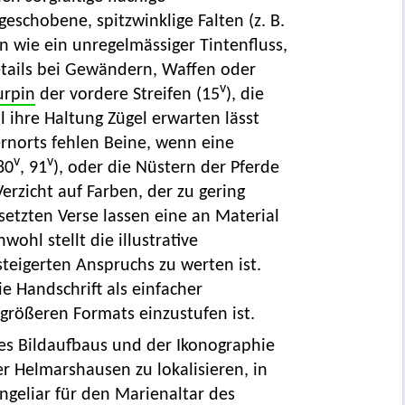
schobene, spitzwinklige Falten (z. B.
n wie ein unregelmässiger Tintenfluss,
etails bei Gewändern, Waffen oder
v
urpin
der vordere Streifen (15
), die
 ihre Haltung Zügel erwarten lässt
ernorts fehlen Beine, wenn eine
v
v
80
, 91
), oder die Nüstern der Pferde
rzicht auf Farben, der zu gering
setzten Verse lassen eine an Material
ohl stellt die illustrative
teigerten Anspruchs zu werten ist.
e Handschrift als einfacher
größeren Formats einzustufen ist.
 des Bildaufbaus und der Ikonographie
er Helmarshausen zu lokalisieren, in
geliar für den Marienaltar des