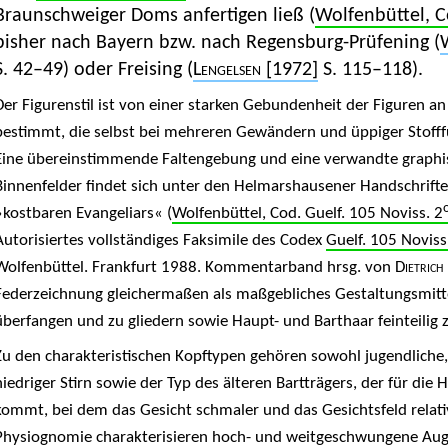
Braunschweiger Doms anfertigen ließ (
Wolfenbüttel, C
bisher nach Bayern bzw. nach Regensburg-Prüfening (
S. 42–49) oder Freising (
Lengelsen
[1972]
S. 115–118).
Der Figurenstil ist von einer starken Gebundenheit der Figuren a
bestimmt, die selbst bei mehreren Gewändern und üppiger Stofff
Eine übereinstimmende Faltengebung und eine verwandte graphi
Binnenfelder findet sich unter den Helmarshausener Handschrift
»kostbaren Evangeliars« (
Wolfenbüttel, Cod. Guelf. 105 Noviss. 2
Autorisiertes vollständiges Faksimile des Codex
Guelf. 105 Noviss
Wolfenbüttel. Frankfurt 1988. Kommentarband hrsg. von
Dietrich
Federzeichnung gleichermaßen als maßgebliches Gestaltungsmitt
überfangen und zu gliedern sowie Haupt- und Barthaar feinteilig z
Zu den charakteristischen Kopftypen gehören sowohl jugendliche, 
niedriger Stirn sowie der Typ des älteren Bartträgers, der für die 
kommt, bei dem das Gesicht schmaler und das Gesichtsfeld relativ 
Physiognomie charakterisieren hoch- und weitgeschwungene Aug