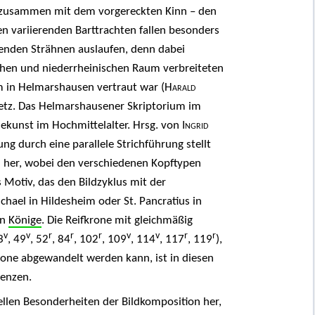
r – zusammen mit dem vorgereckten Kinn – den
n variierenden Barttrachten fallen besonders
llenden Strähnen auslaufen, denn dabei
chen und niederrheinischen Raum verbreiteten
m in Helmarshausen vertraut war (
Harald
netz. Das Helmarshausener Skriptorium im
ekunst im Hochmittelalter. Hrsg. von
Ingrid
tung durch eine parallele Strichführung stellt
« her, wobei den verschiedenen Kopftypen
 Motiv, das den Bildzyklus mit der
hael in Hildesheim oder St. Pancratius in
en
Könige
. Die Reifkrone mit gleichmäßig
v
v
r
r
r
v
v
r
r
3
, 49
, 52
, 84
, 102
, 109
, 114
, 117
, 119
),
krone abgewandelt werden kann, ist in diesen
enzen.
llen Besonderheiten der Bildkomposition her,