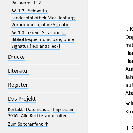
Pal. germ. 112
66.1.2. Schwerin,
Landesbibliothek Mecklenburg-
Vorpommern, ohne Signatur
I. 
66.1.3. ehem. Strasbourg,
Dop
Bibliothèque municipale, ohne
mit
Signatur [›Rolandslied‹]
Han
Drucke
Ha
Auf
Literatur
Ja
Register
auf
Abs
Das Projekt
Sc
Kontakt
·
Datenschutz
·
Impressum
·
Kle
2016 · Alle Rechte vorbehalten
Zum Seitenanfang ↑
II.