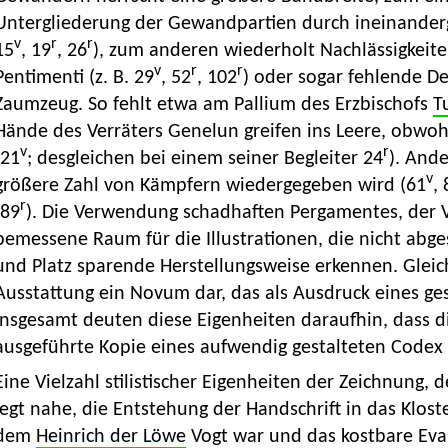
Untergliederung der Gewandpartien durch ineinanderge
v
r
r
15
, 19
, 26
), zum anderen wiederholt Nachlässigkeite
v
r
r
Pentimenti (z. B. 29
, 52
, 102
) oder sogar fehlende D
Zaumzeug. So fehlt etwa am Pallium des Erzbischofs
T
Hände des Verräters Genelun greifen ins Leere, obwohl
v
r
(21
; desgleichen bei einem seiner Begleiter 24
). And
v
größere Zahl von Kämpfern wiedergegeben wird (61
, 
r
(89
). Die Verwendung schadhaften Pergamentes, der Ve
bemessene Raum für die Illustrationen, die nicht abge
und Platz sparende Herstellungsweise erkennen. Gleichw
Ausstattung ein Novum dar, das als Ausdruck eines ges
Insgesamt deuten diese Eigenheiten daraufhin, dass di
ausgeführte Kopie eines aufwendig gestalteten Codex 
Eine Vielzahl stilistischer Eigenheiten der Zeichnung,
legt nahe, die Entstehung der Handschrift in das Klost
dem
Heinrich der Löwe
Vogt war und das kostbare Evan