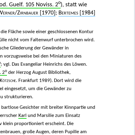
o
od. Guelf. 105 Noviss. 2
), statt wie
Werner
/
Zirnbauer
[1970]
;
Bertemes
[1984]
n die Fläche sowie einer geschlossenen Kontur
ülle nicht vom Faltenwurf unterbrochen wird.
sche Gliederung der Gewänder in
en vorzugsweise bei den Miniaturen des
o
; vgl. Das Evangeliar Heinrichs des Löwen.
o
. 2
der Herzog August Bibliothek,
 Kötzsche
. Frankfurt 1989). Dort wird die
el eingesetzt, um die Gewänder zu
u strukturieren.
bartlose Gesichter mit breiter Kinnpartie und
Herrscher
Karl
und Marsilie zum Einsatz
klein proportioniert erscheint. Die
enbrauen, große Augen, deren Pupille am