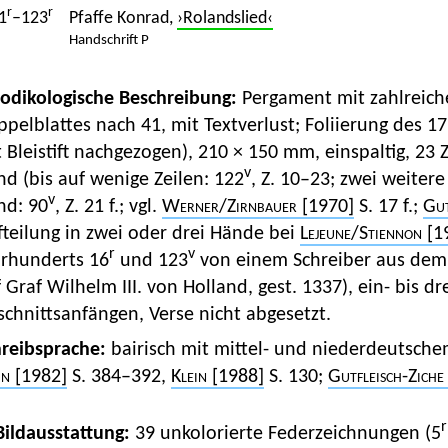
r
r
1
–123
Pfaffe Konrad,
›Rolandslied‹
Handschrift P
Kodikologische Beschreibung:
Pergament mit zahlreiche
pelblattes nach 41, mit Textverlust; Foliierung des 17
 Bleistift nachgezogen), 210 × 150 mm, einspaltig, 23 
v
d (bis auf wenige Zeilen: 122
, Z. 10–23; zwei weitere
v
nd: 90
, Z. 21 f.; vgl.
Werner
/
Zirnbauer
[1970]
S. 17 f.;
Gut
teilung in zwei oder drei Hände bei
Lejeune
/
Stiennon
[1
r
v
hrhunderts 16
und 123
von einem Schreiber aus dem
 Graf Wilhelm III. von Holland, gest. 1337), ein- bis 
chnittsanfängen, Verse nicht abgesetzt.
hreibsprache:
bairisch mit mittel- und niederdeutsche
in
[1982]
S. 384–392,
Klein
[1988]
S. 130;
Gutfleisch-Ziche
r
 Bildausstattung:
39 unkolorierte Federzeichnungen (5