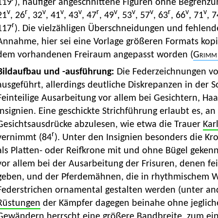
119
), häufiger angeschnittene Figuren ohne Begrenzu
v
r
v
v
v
r
v
v
v
r
v
v
21
, 26
, 32
, 41
, 43
, 47
, 49
, 53
, 57
, 63
, 66
, 71
, 7
r
117
). Die vielzähligen Überschneidungen und fehlen
Annahme, hier sei eine Vorlage größeren Formats kopi
dem vorhandenen Freiraum angepasst worden (
Grimm
Bildaufbau und -ausführung:
Die Federzeichnungen vo
ausgeführt, allerdings deutliche Diskrepanzen in der So
Feinteilige Ausarbeitung vor allem bei Gesichtern, Ha
Insignien. Eine geschickte Strichführung erlaubt es, 
Gesichtsausdrücke abzulesen, wie etwa die Trauer
Kar
r
vernimmt (84
). Unter den Insignien besonders die Kr
als Platten- oder Reifkrone mit und ohne Bügel gekenn
vor allem bei der Ausarbeitung der Frisuren, denen fein
geben, und der Pferdemähnen, die in rhythmischem We
Federstrichen ornamental gestalten werden (unter a
Rüstungen
der Kämpfer dagegen beinahe ohne jeglich
Gewändern herrscht eine größere Bandbreite, zum eine