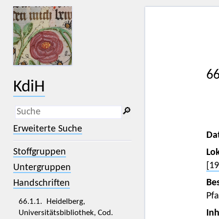
66
KdiH
🔎︎
_
(der Unterstrich) ist Platzhalter für
Erweiterte Suche
genau ein Zeichen.
Da
%
(das Prozentzeichen) ist Platzhalter
Stoffgruppen
Lok
für kein, ein oder mehr als ein
Zeichen.
[19
Untergruppen
Bes
Handschriften
Pf
66.1.1. Heidelberg,
Inh
Universitätsbibliothek, Cod.