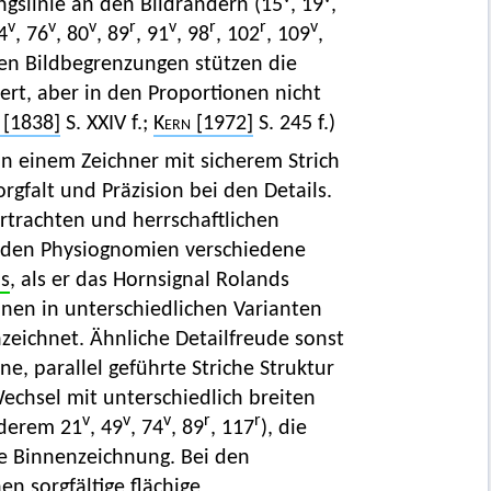
ngslinie an den Bildrändern (15
, 19
,
v
v
v
r
v
r
r
v
4
, 76
, 80
, 89
, 91
, 98
, 102
, 109
,
den Bildbegrenzungen stützen die
ert, aber in den Proportionen nicht
[1838]
S. XXIV f.;
Kern
[1972]
S. 245 f.)
n einem Zeichner mit sicherem Strich
rgfalt und Präzision bei den Details.
artrachten und herrschaftlichen
an den Physiognomien verschiedene
ls
, als er das Hornsignal Rolands
onen in unterschiedlichen Varianten
zeichnet. Ähnliche Detailfreude sonst
e, parallel geführte Striche Struktur
chsel mit unterschiedlich breiten
v
v
v
r
r
nderem 21
, 49
, 74
, 89
, 117
), die
e Binnenzeichnung. Bei den
n sorgfältige flächige