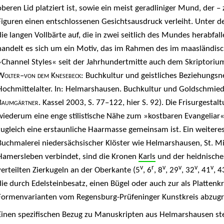
oberen Lid platziert ist, sowie ein meist geradliniger Mund, de
Figuren einen entschlossenen Gesichtsausdruck verleiht. Unter de
die langen Vollbärte auf, die in zwei seitlich des Mundes herabfa
handelt es sich um ein Motiv, das im Rahmen des im maasländis
»Channel Styles« seit der Jahrhundertmitte auch dem Skriptoriu
Wolter–von dem Knesebeck
: Buchkultur und geistliches Beziehungs
Hochmittelalter. In: Helmarshausen. Buchkultur und Goldschmied
Baumgärtner
. Kassel 2003, S. 77–122, hier S. 92). Die Frisurgestal
wiederum eine enge stilistische Nähe zum »kostbaren Evangeliar
zugleich eine erstaunliche Haarmasse gemeinsam ist. Ein weiteres
Buchmalerei niedersächsischer Klöster wie Helmarshausen, St. Mic
Hamersleben verbindet, sind die Kronen
Karls
und der heidnisch
v
r
v
v
v
v
verteilten Zierkugeln an der Oberkante (5
, 6
, 8
, 29
, 32
, 41
, 4
die durch Edelsteinbesatz, einen Bügel oder auch zur als Platten
Formenvarianten vom Regensburg-Prüfeninger Kunstkreis abzugr
Einen spezifischen Bezug zu Manuskripten aus Helmarshausen ste