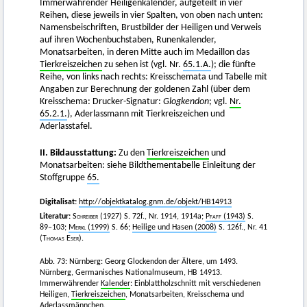
Immerwährender Heiligenkalender, aufgeteilt in vier
Reihen, diese jeweils in vier Spalten, von oben nach unten:
Namensbeischriften, Brustbilder der Heiligen und Verweis
auf ihren Wochenbuchstaben, Runenkalender,
Monatsarbeiten, in deren Mitte auch im Medaillon das
Tierkreiszeichen
zu sehen ist (vgl. Nr.
65.1.A.
); die fünfte
Reihe, von links nach rechts: Kreisschemata und Tabelle mit
Angaben zur Berechnung der goldenen Zahl (über dem
Kreisschema: Drucker-Signatur:
Glogkendon
; vgl.
Nr.
65.2.1.
), Aderlassmann mit Tierkreiszeichen und
Aderlasstafel.
II. Bildausstattung:
Zu den
Tierkreiszeichen
und
Monatsarbeiten: siehe Bildthementabelle Einleitung der
Stoffgruppe
65.
Digitalisat:
http://objektkatalog.gnm.de/objekt/HB14913
Literatur:
Schreiber
(1927) S. 72f., Nr. 1914, 1914a;
Pfaff
(1943)
S.
89–103;
Merkl
(1999)
S. 66;
Heilige und Hasen (2008)
S. 126f., Nr. 41
(
Thomas Eser)
.
Abb. 73: Nürnberg: Georg Glockendon der Ältere, um 1493.
Nürnberg, Germanisches Nationalmuseum, HB 14913.
Immerwährender
Kalender
: Einblattholzschnitt mit verschiedenen
Heiligen,
Tierkreiszeichen
, Monatsarbeiten, Kreisschema und
Aderlassmännchen.