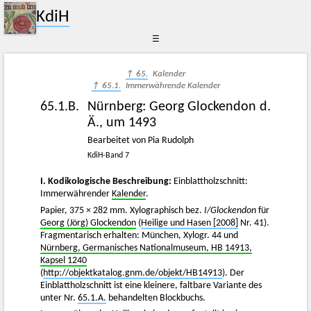
KdiH
☰
↑ 65.
Kalender
↑ 65.1.
Immerwährende Kalender
65.1.B.
Nürnberg: Georg Glockendon d.
Ä., um 1493
Bearbeitet von Pia Rudolph
KdiH-Band 7
I. Kodikologische Beschreibung:
Einblattholzschnitt:
Immerwährender
Kalender
.
Papier, 375 × 282 mm. Xylographisch bez.
I/Glockendon
für
Georg (Jörg) Glockendon
(
Heilige und Hasen [2008]
Nr. 41).
Fragmentarisch erhalten: München, Xylogr. 44 und
Nürnberg, Germanisches Nationalmuseum, HB 14913,
Kapsel 1240
(
http://objektkatalog.gnm.de/objekt/HB14913
). Der
Einblattholzschnitt ist eine kleinere, faltbare Variante des
unter Nr.
65.1.A.
behandelten Blockbuchs.