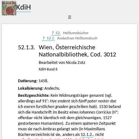
KdiH
☰
↑ 52.
Heiltumsbücher
↑ 52.1.
Andechser Heiltumsbuch
52.1.3.
Wien, Österreichische
Nationalbibliothek, Cod. 3012
Bearbeitet von Nicola Zotz
KdiH-Band 6
Datierung:
1458.
Lokalisierung:
Andechs.
Besitzgeschichte:
Kein Widmungsträger genannt (vgl.
r
allerdings auf 91
: Hye endent sich fünff pater noster dye
ich ewren furstlichen gnaden geschriben hab
). 1530 befand
v
sich die Handschrift im Besitz eines
Iohannes Corricius
(II
;
offenbar nicht identisch mit dem gleichnamigen, 1527
gestorbenen Humanisten). Zu einem späteren Zeitpunkt
muss sie nach Ambras gelangt sein (in Maximilians
Bücherverzeichnis ist sie, anders als
52.1.2.
, nicht