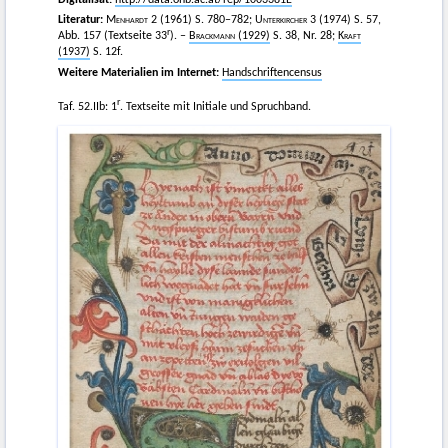
Literatur:
Menhardt
2 (1961) S. 780–782;
Unterkircher
3 (1974) S. 57,
r
Abb. 157 (Textseite 33
). –
Brackmann
(1929)
S. 38, Nr. 28;
Kraft
(1937)
S. 12f.
Weitere Materialien im Internet:
Handschriftencensus
r
Taf. 52.IIb: 1
. Textseite mit Initiale und Spruchband.