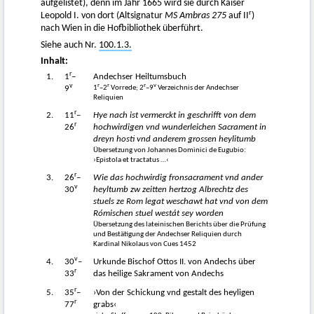
aufgelistet), denn im Jahr 1665 wird sie durch Kaiser
r
Leopold I. von dort (Altsignatur
MS Ambras 275
auf II
)
nach Wien in die Hofbibliothek überführt.
Siehe auch Nr.
100.1.3.
Inhalt:
r
1.
1
–
Andechser Heiltumsbuch
v
r
r
r
v
1
–2
Vorrede; 2
–9
Verzeichnis der Andechser
9
Reliquien
r
2.
11
–
Hye nach ist vermerckt in geschrifft von dem
r
26
hochwirdigen vnd wunderleichen Sacrament in
dreyn hosti vnd anderem grossen heylitumb
Übersetzung von Johannes Dominici de Eugubio:
›Epistola et tractatus …‹
r
3.
26
–
Wie das hochwirdig fronsacrament vnd ander
v
30
heyltumb zw zeitten hertzog Albrechtz des
stuels ze Rom legat weschawt hat vnd von dem
Rómischen stuel westát sey worden
Übersetzung des lateinischen Berichts über die Prüfung
und Bestätigung der Andechser Reliquien durch
Kardinal Nikolaus von Cues 1452
v
4.
30
–
Urkunde Bischof Ottos II. von Andechs über
r
33
das heilige Sakrament von Andechs
r
5.
35
–
›Von der Schickung vnd gestalt des heyligen
r
77
grabs‹