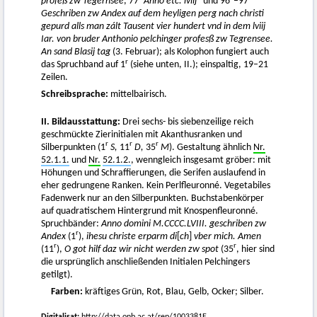
profeß zw Tegernsee
, 77
Anno etc. lviij
und 96
–97
Geschriben zw Andex auf dem heyligen perg nach christi
gepurd alls man zált Tausent vier hundert vnd in dem lviij
Iar. von bruder Anthonio pelchinger profesß zw Tegrensee.
An sand Blasij tag
(3. Februar); als Kolophon fungiert auch
r
das Spruchband auf 1
(siehe unten, II.); einspaltig, 19–21
Zeilen.
Schreibsprache:
mittelbairisch.
II. Bildausstattung:
Drei sechs- bis siebenzeilige reich
geschmückte Zierinitialen mit Akanthusranken und
r
r
r
Silberpunkten (1
S,
11
D,
35
M
). Gestaltung ähnlich
Nr.
52.1.1.
und
Nr.
52.1.2.
, wenngleich insgesamt gröber: mit
Höhungen und Schraffierungen, die Serifen auslaufend in
eher gedrungene Ranken. Kein Perlfleuronné. Vegetabiles
Fadenwerk nur an den Silberpunkten. Buchstabenkörper
auf quadratischem Hintergrund mit Knospenfleuronné.
Spruchbänder:
Anno domini M.CCCC.LVIII. geschriben zw
r
Andex
(1
),
ihesu christe erparm di
[
ch
]
vber mich. Amen
r
r
(11
),
O got hilf daz wir nicht werden zw spot
(35
, hier sind
die ursprünglich anschließenden Initialen Pelchingers
getilgt).
Farben:
kräftiges Grün, Rot, Blau, Gelb, Ocker; Silber.
Digitalisat:
http://data.onb.ac.at/rep/1003381E