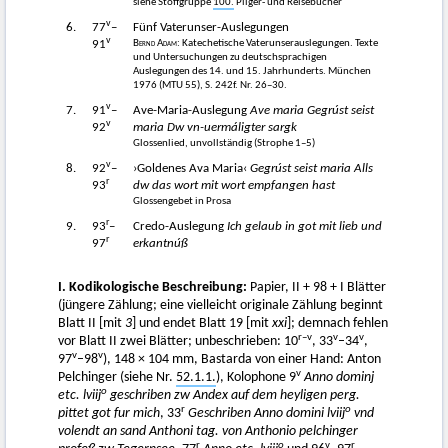
siehe Stoffgruppe
100.
Pilger- und Reisebücher
v
6.
77
–
Fünf Vaterunser-Auslegungen
v
Bernd Adam
: Katechetische Vaterunserauslegungen. Texte
91
und Untersuchungen zu deutschsprachigen
Auslegungen des 14. und 15. Jahrhunderts. München
1976 (MTU 55), S. 242f. Nr. 26–30.
v
7.
91
–
Ave-Maria-Auslegung
Ave maria Gegrúst seist
v
92
maria Dw vn-uermáligter sargk
Glossenlied, unvollständig (Strophe 1–5)
v
8.
92
–
›Goldenes Ava Maria‹
Gegrúst seist maria Alls
r
93
dw das wort mit wort empfangen hast
Glossengebet in Prosa
r
9.
93
–
Credo-Auslegung
Ich gelaub in got mit lieb und
r
97
erkantnúß
I. Kodikologische Beschreibung:
Papier, II + 98 + I Blätter
(jüngere Zählung; eine vielleicht originale Zählung beginnt
Blatt II [mit
3
] und endet Blatt 19 [mit
xxi
]; demnach fehlen
r–v
v
v
vor Blatt II zwei Blätter; unbeschrieben: 10
, 33
–34
,
v
v
97
–98
), 148 × 104 mm, Bastarda von einer Hand: Anton
v
Pelchinger (siehe Nr.
52.1.1.
), Kolophone 9
Anno dominj
o
etc. lviij
geschriben zw Andex auf dem heyligen perg.
r
o
pittet got fur mich
, 33
Geschriben Anno domini lviij
vnd
volendt an sand Anthoni tag. von Anthonio pelchinger
r
o
v
r