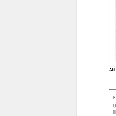
Abb
E
U
i