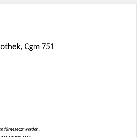
iothek, Cgm 751
gen fürgeseczt werden …