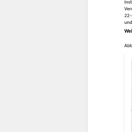
ins
Ver
22–
und
Wei
Abb