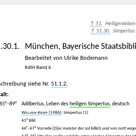
↑ 51.
Heiligenleben
↑ 51.30.
Simpertus
.30.1.
München, Bayerische Staatsbibl
Bearbeitet von Ulrike Bodemann
KdiH-Band 6
schreibung siehe Nr.
51.1.2.
alt:
v
v
65
–89
Adilbertus, Leben des
heiligen Simpertus
, deutsch
Williams-Krapp
(1986)
: Simpertus (1)
v
65
Bild
r
v
66
–67
Vorrede [D]
er maister der sol billich und von nott we
v
r