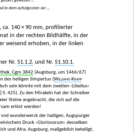
st geziert gewesen …
nd in dem achzigosten Jar …
, ca. 140 × 90 mm, profilierter
nat in der rechten Bildhälfte, in der
er weisend erhoben, in der linken
ner Nr.
51.1.2.
und Nr.
51.10.1.
othek, Cgm 3842
(Augsburg, um 1466/67)
n des heiligen Simpertus (
Williams-Krapp
tisch sein könnte mit dem zweiten ›Libellus‹
 S. 425). Zu den Mirakeln hat der Schreiber
ier Steine angebracht, die sich auf die
rsam erlöst werden!
, vnd wunderwerck der hailigen, Augspurger
teinischem Druck ›Gloriosorum‹ desselben
rich und Afra, Augsburg, maßgeblich beteiligt,