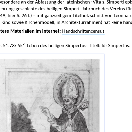
besondere an der Abfassung der lateinischen ›Vita s. Simperti epi
ehrungsgeschichte des heiligen Simpert. Jahrbuch des Vereins fü
49, hier S. 26 f.) – mit ganzseitigem Titelholzschnitt von Leonhard
 Kind sowie Kirchenmodell, in Architekturrahmen) hat keine hands
tere Materialien im Internet:
Handschriftencensus
v
. 51.73: 65
. Leben des heiligen Simpertus: Titelbild: Simpertus.