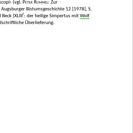
scopi‹ (vgl.
Peter Rummel:
Zur
r Augsburger Bistumsgeschichte 12 [1978], S.
r
 Beck (XLIII
: der heilige Simpertus mit
Wolf
chriftliche Überlieferung.