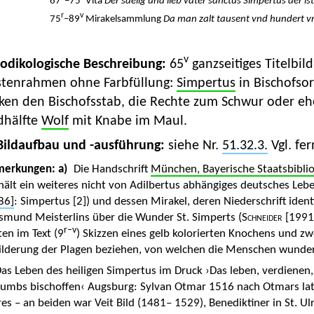
67
–75
Vita
Der saelig und lieb vater sanctus Simpertus der i
r
v
75
–89
Mirakelsammlung
Da man zalt tausent vnd hundert v
v
Kodikologische Beschreibung:
65
ganzseitiges Titelbild
stenrahmen ohne Farbfüllung:
Simpertus
in Bischofsor
ken den Bischofsstab, die Rechte zum Schwur oder eh
dhälfte
Wolf
mit Knabe im Maul.
Bildaufbau und -ausführung:
siehe Nr.
51.32.3.
Vgl. fer
merkungen:
a)
Die Handschrift
München, Bayerische Staatsbibli
hält ein weiteres nicht von Adilbertus abhängiges deutsches Lebe
86]
: Simpertus [2]) und dessen Mirakel, deren Niederschrift iden
ismund Meisterlins über die Wunder St. Simperts (
Schneider
[1991]
r–v
ten im Text (9
) Skizzen eines gelb kolorierten Knochens und zwe
ilderung der Plagen beziehen, von welchen die Menschen wunde
as Leben des heiligen Simpertus im Druck ›Das leben, verdienen
tumbs bischoffen‹ Augsburg: Sylvan Otmar 1516 nach Otmars la
res – an beiden war Veit Bild (1481– 1529), Benediktiner in St. Ul