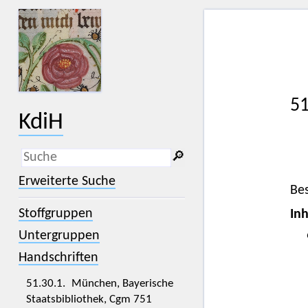
51
KdiH
🔎︎
_
(der Unterstrich) ist Platzhalter für
Erweiterte Suche
genau ein Zeichen.
Be
%
(das Prozentzeichen) ist Platzhalter
Stoffgruppen
Inh
für kein, ein oder mehr als ein
Zeichen.
Untergruppen
Handschriften
51.30.1. München, Bayerische
Staatsbibliothek, Cgm 751