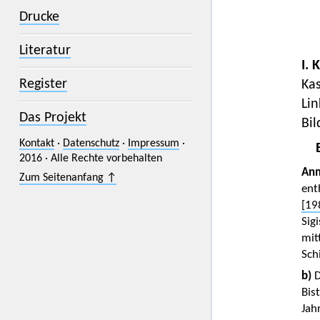
Drucke
Literatur
I. 
Register
Ka
Lin
Das Projekt
Bil
Kontakt
·
Datenschutz
·
Impressum
·
2016 · Alle Rechte vorbehalten
An
Zum Seitenanfang ↑
ent
[19
Sig
mit
Sch
b)
D
Bis
Jah