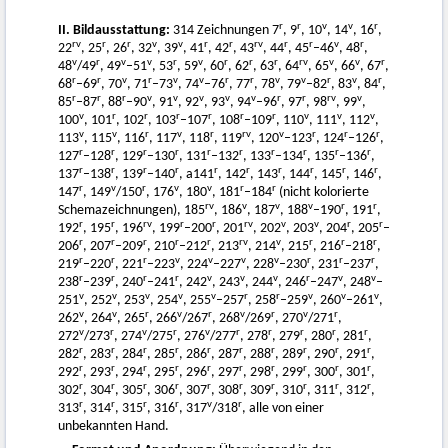
r
r
v
v
r
II. Bildausstattung:
314 Zeichnungen 7
, 9
, 10
, 14
, 16
,
rv
r
r
v
v
r
r
rv
r
r
v
r
22
, 25
, 26
, 32
, 39
, 41
, 42
, 43
, 44
, 45
–46
, 48
,
v
r
v
v
r
v
r
r
r
rv
v
v
r
48
/49
, 49
–51
, 53
, 59
, 60
, 62
, 63
, 64
, 65
, 66
, 67
,
r
r
v
r
v
v
r
r
v
v
r
v
r
68
–69
, 70
, 71
–73
, 74
–76
, 77
, 78
, 79
–82
, 83
, 84
,
r
r
r
v
v
v
v
v
r
r
rv
v
85
–87
, 88
–90
, 91
, 92
, 93
, 94
–96
, 97
, 98
, 99
,
v
r
r
r
r
r
r
v
v
v
100
, 101
, 102
, 103
–107
, 108
–109
, 110
, 111
, 112
,
v
v
r
v
r
rv
v
r
r
r
113
, 115
, 116
, 117
, 118
, 119
, 120
–123
, 124
–126
,
r
r
r
r
r
r
r
r
r
r
127
–128
, 129
–130
, 131
–132
, 133
–134
, 135
–136
,
r
r
r
r
r
r
r
r
r
r
137
–138
, 139
–140
, a141
, 142
, 143
, 144
, 145
, 146
,
r
v
r
v
v
r
r
147
, 149
/150
, 176
, 180
, 181
–184
(nicht kolorierte
rv
v
v
v
r
r
Schemazeichnungen), 185
, 186
, 187
, 188
–190
, 191
,
r
r
rv
r
r
rv
v
v
r
r
192
, 195
, 196
, 199
–200
, 201
, 202
, 203
, 204
, 205
–
r
r
r
r
r
rv
v
r
r
r
206
, 207
–209
, 210
–212
, 213
, 214
, 215
, 216
–218
,
r
r
r
v
v
v
v
r
r
r
219
–220
, 221
–223
, 224
–227
, 228
–230
, 231
–237
,
r
r
r
r
v
v
v
r
v
v
238
–239
, 240
–241
, 242
, 243
, 244
, 246
–247
, 248
–
v
v
v
v
v
r
r
v
v
v
251
, 252
, 253
, 254
, 255
–257
, 258
–259
, 260
–261
,
v
v
r
v
r
v
r
v
r
262
, 264
, 265
, 266
/267
, 268
/269
, 270
/271
,
v
r
v
r
v
r
r
r
r
r
272
/273
, 274
/275
, 276
/277
, 278
, 279
, 280
, 281
,
r
r
r
r
r
r
r
r
r
r
282
, 283
, 284
, 285
, 286
, 287
, 288
, 289
, 290
, 291
,
r
r
r
r
r
r
r
r
r
r
292
, 293
, 294
, 295
, 296
, 297
, 298
, 299
, 300
, 301
,
r
r
r
r
r
r
r
r
r
r
302
, 304
, 305
, 306
, 307
, 308
, 309
, 310
, 311
, 312
,
r
r
r
r
v
r
313
, 314
, 315
, 316
, 317
/318
, alle von einer
unbekannten Hand.