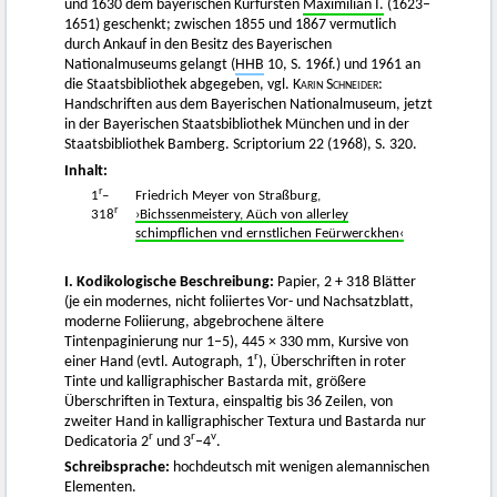
und 1630 dem bayerischen Kurfürsten
Maximilian I.
(1623–
1651) geschenkt; zwischen 1855 und 1867 vermutlich
durch Ankauf in den Besitz des Bayerischen
Nationalmuseums gelangt (
HHB
10, S. 196f.) und 1961 an
die Staatsbibliothek abgegeben, vgl.
Karin Schneider
:
Handschriften aus dem Bayerischen Nationalmuseum, jetzt
in der Bayerischen Staatsbibliothek München und in der
Staatsbibliothek Bamberg. Scriptorium 22 (1968), S. 320.
Inhalt:
r
1
–
Friedrich Meyer von Straßburg,
r
318
›Bichssenmeistery, Aüch von allerley
schimpflichen vnd ernstlichen Feürwerckhen‹
I. Kodikologische Beschreibung:
Papier, 2 + 318 Blätter
(je ein modernes, nicht foliiertes Vor- und Nachsatzblatt,
moderne Foliierung, abgebrochene ältere
Tintenpaginierung nur 1–5), 445 × 330 mm, Kursive von
r
einer Hand (evtl. Autograph, 1
), Überschriften in roter
Tinte und kalligraphischer Bastarda mit, größere
Überschriften in Textura, einspaltig bis 36 Zeilen, von
zweiter Hand in kalligraphischer Textura und Bastarda nur
r
r
v
Dedicatoria 2
und 3
–4
.
Schreibsprache:
hochdeutsch mit wenigen alemannischen
Elementen.