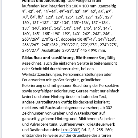
Format und Anordnung:
Überwiegend in den
laufenden Text integriert bis 100 × 100 mm; ganzseitig
r
v
r
r
r
v
v
r
v
r
r
r
9
, 43
, 44
, 45
–46
, 49
–51
, 53
, 59
, 62
, 63
, 67
,
v
r
r
r
r
v
r
r
r
r
70
, 84
, 85
, 123
, 124
, 125
, 126
, 127
–128
, 129
–
r
r
r
r
r
r
r
r
r
130
, 131
–132
, 133
–134
, 135
–136
, 137
–138
,
r
r
r
r
r
r
r
r
r
139
–140
, a141
, 142
, 143
, 144
, 145
, 146
, 147
,
v
v
v
r
r
v
v
v
r
180
, 185
, 188
–190
, 192
, 140
, 242
, 243
, 246
,
v
r
v
r
v
r
v
r
268
/269
, 270
/271
, doppelseitig 48
/49
, 149
/150
,
v
r
v
r
v
r
v
r
v
r
266
/267
, 268
/269
, 270
/271
, 272
/273
, 274
/275
,
v
r
v
r
276
/277
; Ausfalttafel 270
/271
445 × 990 mm.
Bildaufbau und -ausführung, Bildthemen:
Sorgfältig
gezeichnet, auch die einfachen Geräte in Seitenansicht
oder Schnittbild durchkonstruiert, bei den
Werkstattzeichnungen, Personendarstellungen oder
Feuerwerken mit großer Sorgfalt, gründlicher
Kolorierung und mit genauer Beachtung der Perspektive
sowie sorgfältiger Kolorierung; Geräte meist nur einfach
laviert und ohne Hintergründe im laufenden Text,
andere Darstellungen kräftig bis deckend koloriert;
meistens mit Buchstabenlegenden versehen; ab 302
Zeichnungen von Gräben und Wagenburgen auf
ganzseitig grünem Hintergrund, Bildthemen Salpeter-
und Pulverbereitung, Lustfeuerwerk, Kriegsfeuerwerk
und Bastionsbau siehe
Leng
(2002)
Bd. 2, S. 258–260;
entstanden teilweise auf der Grundlage des älteren