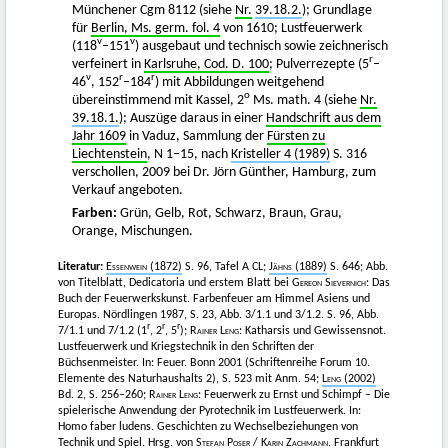
Münchener Cgm 8112 (siehe
Nr.
39.18.2.
); Grundlage
für
Berlin, Ms. germ. fol. 4
von 1610; Lustfeuerwerk
v
v
(118
–151
) ausgebaut und technisch sowie zeichnerisch
r
verfeinert in
Karlsruhe, Cod. D. 100
; Pulverrezepte (5
–
v
r
r
46
, 152
–184
) mit Abbildungen weitgehend
o
übereinstimmend mit Kassel, 2
Ms. math. 4 (siehe
Nr.
39.18.1.
); Auszüge daraus in einer
Handschrift aus dem
Jahr 1609
in Vaduz, Sammlung der
Fürsten zu
Liechtenstein
, N 1–15, nach
Kristeller 4 (1989)
S. 316
verschollen, 2009 bei Dr. Jörn Günther, Hamburg, zum
Verkauf angeboten.
Farben:
Grün, Gelb, Rot, Schwarz, Braun, Grau,
Orange, Mischungen.
Literatur:
Essenwein
(1872)
S. 96, Tafel A CL;
Jähns
(1889)
S. 646; Abb.
von Titelblatt, Dedicatoria und erstem Blatt bei
Gereon Sievernich
: Das
Buch der Feuerwerkskunst. Farbenfeuer am Himmel Asiens und
Europas. Nördlingen 1987, S. 23, Abb. 3/1.1 und 3/1.2. S. 96, Abb.
r
r
r
7/1.1 und 7/1.2 (1
, 2
, 5
);
Rainer Leng
: Katharsis und Gewissensnot.
Lustfeuerwerk und Kriegstechnik in den Schriften der
Büchsenmeister. In: Feuer. Bonn 2001 (Schriftenreihe Forum 10.
Elemente des Naturhaushalts 2), S. 523 mit Anm. 54;
Leng
(2002)
Bd. 2, S. 256–260;
Rainer Leng
: Feuerwerk zu Ernst und Schimpf – Die
spielerische Anwendung der Pyrotechnik im Lustfeuerwerk. In:
Homo faber ludens. Geschichten zu Wechselbeziehungen von
Technik und Spiel. Hrsg. von
Stefan Poser
/
Karin Zachmann.
Frankfurt