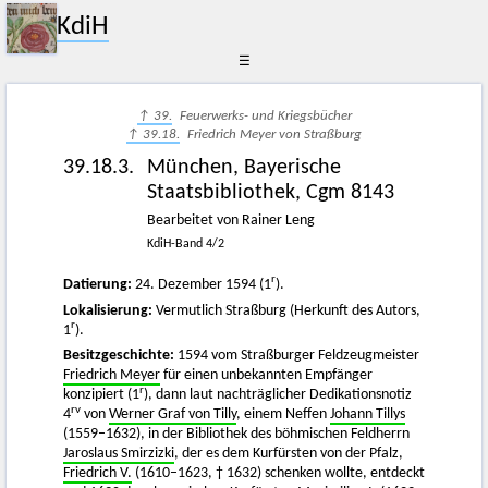
KdiH
☰
↑ 39.
Feuerwerks- und Kriegsbücher
↑ 39.18.
Friedrich Meyer von Straßburg
39.18.3.
München, Bayerische
Staatsbibliothek, Cgm 8143
Bearbeitet von Rainer Leng
KdiH-Band 4/2
r
Datierung:
24. Dezember 1594 (1
).
Lokalisierung:
Vermutlich Straßburg (Herkunft des Autors,
r
1
).
Besitzgeschichte:
1594 vom Straßburger Feldzeugmeister
Friedrich Meyer
für einen unbekannten Empfänger
r
konzipiert (1
), dann laut nachträglicher Dedikationsnotiz
rv
4
von
Werner Graf von Tilly
, einem Neffen
Johann Tillys
(1559–1632), in der Bibliothek des böhmischen Feldherrn
Jaroslaus Smirzizki
, der es dem Kurfürsten von der Pfalz,
Friedrich V.
(1610–1623, † 1632) schenken wollte, entdeckt