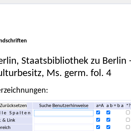
ndschriften
erlin, Staatsbibliothek zu Berlin
ulturbesitz, Ms. germ. fol. 4
rzeichnungen:
Zurücksetzen
Suche
Benutzerhinweise
a=A
a b = b a
*?
lle Spalten
. & Link
reich