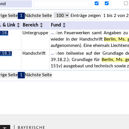
und
rige Seite
1
Nächste Seite
Einträge zeigen
1 bis 2 von 2
. & Link
Bereich
Fund
.18.
Untergruppe
alen Feuerwerken samt Angaben zu 
wieder in der Handschrift
Berlin, Ms. 
aufgenommen). Eine ehemals Liechtens
.18.3.
Handschrift
nden teilweise auf der Grundlage 
39.18.2.); Grundlage für
Berlin, Ms. g
151v) ausgebaut und technisch sowie ze
rige Seite
1
Nächste Seite