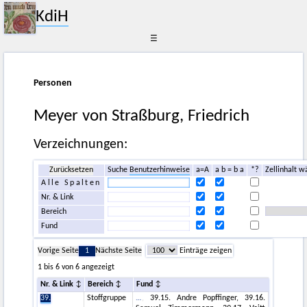
KdiH
☰
Personen
Meyer von Straßburg, Friedrich
Verzeichnungen:
Zurücksetzen
Suche
Benutzerhinweise
a=A
a b = b a
*?
Zellinhalt w
Alle Spalten
Nr. & Link
Bereich
Fund
Vorige Seite
1
Nächste Seite
Einträge zeigen
1 bis 6 von 6 angezeigt
Nr. & Link
Bereich
Fund
39.
Stoffgruppe
, 39.15. Andre Popffinger, 39.16.