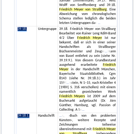
Samuel Zimmermann, 39.17. Veitt
Wolff von Senfftenberg und 39.18.
Friedrich Meyer von Straßburg
. Eine
Abweichung vom chronologischen
Schema stellen lediglich die beiden
letzten Untergruppen dar.
39.18.
Untergruppe
39.18. Friedrich Meyer von Straßburg
Bearbeitet von Rainer Leng KdiH-Band
4/2 Über
Friedrich Meyer
ist nur
bekannt, daß er sich in einer seiner
Handschriften als Straßburger
Büchsenmeister und Zeugw
mann
von Basel entlehnt zu sein (siehe Nr.
39.19.9.). Von diesem Grundbestand
ausgehend erarbeitete
Friedrich
Meyer
in der Handschrift München,
Bayerische Staatsbibliothek, Cgm
8143 (siehe Nr. 39.18.3.) im Jahr
1594
nstein, N 1–15, nach Kristeller 4
[1989] S. 316 verschollen) mit einem
namentlich gezeichneten Werk
Friedrich Meyers
ist 2009 auf dem
Buchmarkt aufgetaucht (Dr. Jörn
Günther, Hamburg, vgl. Passion of
Collecting. A Se
39.18.1.
Handschrift
s, ›Buch von den probierten
Künsten‹, weitere Rezepte und
Zeichnungen teilweise
übereinstimmend mit
Friedrich Meyer
von Straßburg
, insbesondere