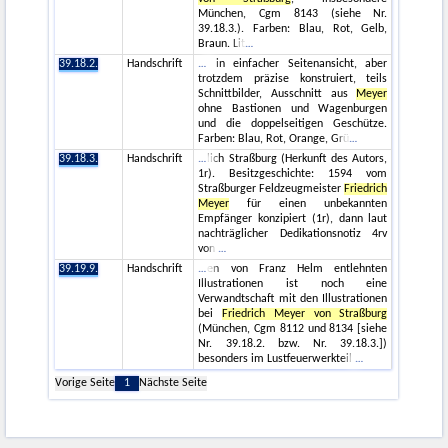
München, Cgm 8143 (siehe Nr.
39.18.3.). Farben: Blau, Rot, Gelb,
Braun. Lit
39.18.2.
Handschrift
in einfacher Seitenansicht, aber
trotzdem präzise konstruiert, teils
Schnittbilder, Ausschnitt aus
Meyer
ohne Bastionen und Wagenburgen
und die doppelseitigen Geschütze.
Farben: Blau, Rot, Orange, Grü
39.18.3.
Handschrift
lich Straßburg (Herkunft des Autors,
1r). Besitzgeschichte: 1594 vom
Straßburger Feldzeugmeister
Friedrich
Meyer
für einen unbekannten
Empfänger konzipiert (1r), dann laut
nachträglicher Dedikationsnotiz 4rv
von
39.19.9.
Handschrift
en von Franz Helm entlehnten
Illustrationen ist noch eine
Verwandtschaft mit den Illustrationen
bei
Friedrich Meyer von Straßburg
(München, Cgm 8112 und 8134 [siehe
Nr. 39.18.2. bzw. Nr. 39.18.3.])
besonders im Lustfeuerwerkteil
Vorige Seite
1
Nächste Seite