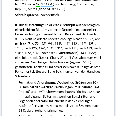
Nr. 128 (siehe
Nr.
39.12.4.
) und Nürnberg, Stadtarchiv,
Rep. 52, Nr. 23 (siehe
Nr.
39.12.5.
).
Schreibsprache:
hochdeutsch.
II. Bildausstattung:
Koloriertes Frontispiz auf nachträglich
eingeklebtem Blatt im vorderen Deckel, eine aquarellierte
Federzeichnung auf eingeklebtem Pergamentblatt nach
r
v
3*, 29 nicht kolorierte Federzeichnungen nach 15, 56
, 68
,
v
r
v
r
r
v
r
v
r
nach 68, 71
, 72
, 93
, 94
, 111
, 111
, 112
, 112
, 125
,
v
r
r
v
125
, nach 125, 126
, 131
, 131
, nach 131, nach 133, nach
rv
r
v
r
r
134
, 139
, 139
, nach 139 [3 Ausfalttafeln], 140
, 195
;
r
eine Initiale mit Golderhöhung 2*
; mit Ausnahme des wohl
von einem Nürnberger Holzschneider (signiert
M. S.
)
gestalteten Frontispiz und des ersten nach 3* eingeklebten
Pergamentblattes wohl alle Zeichnungen von der Hand des
Schreibers.
Format und Anordnung:
Wechselnde Größen von 30 ×
30 mm bei den wenigen Zeichnungen im laufenden Text
r
r
(nur 56
und 195
), überwiegend ganzseitig bis 292 × 205
mm auf eigenen Seiten mit wenigen Beischriften und
Legenden oberhalb und innerhalb der Zeichnungen,
Ausfalttafeln von 140 × 320 mm bis 210 × 850 mm (nach
134); durchgehend rahmenlos.