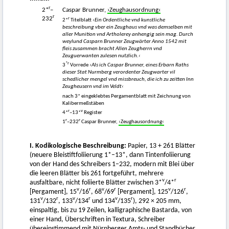
r
2*
–
Caspar Brunner,
›Zeughausordnung‹
r
232
r
2*
Titelblatt
›Ein Ordentliche vnd kunstliche
beschreibung vber ein Zeughaus vnd was demselben mit
aller Munition vnd Artholerey anhengig sein mag. Durch
weylund Casparn Brunner Zeugwärter Anno 1542 mit
fleis zusammen bracht Allen Zeugherrn vnd
Zeuguerwanten zulesen nutzlich.‹
*r
3
Vorrede
›Als ich Caspar Brunner, eines Erbarn Raths
dieser Stat Nurmberg verordenter Zeugwarter vil
schedlicher mengel vnd missbreuch, die ich zu zeitten Inn
Zeugheusern vnd im Veldt‹
nach 3* eingeklebtes Pergamentblatt mit Zeichnung von
Kalibermeßstäben
r
v
4*
–13*
Register
r
r
1
–232
Caspar Brunner,
›Zeughausordnung‹
I. Kodikologische Beschreibung:
Papier, 13 + 261 Blätter
(neuere Bleistiftfoliierung 1*–13*, dann Tintenfoliierung
von der Hand des Schreibers 1–232, modern mit Blei über
die leeren Blätter bis 261 fortgeführt, mehrere
v
r
ausfaltbare, nicht foliierte Blätter zwischen 3*
/4*
v
r
v
r
v
r
[Pergament], 15
/16
, 68
/69
[Pergament], 125
/126
,
v
r
v
r
v
r
131
/132
, 133
/134
und 134
/135
), 292 × 205 mm,
einspaltig, bis zu 19 Zeilen, kalligraphische Bastarda, von
einer Hand, Überschriften in Textura, Schreiber
übereinstimmend mit Nürnberger Amts- und Standbücher