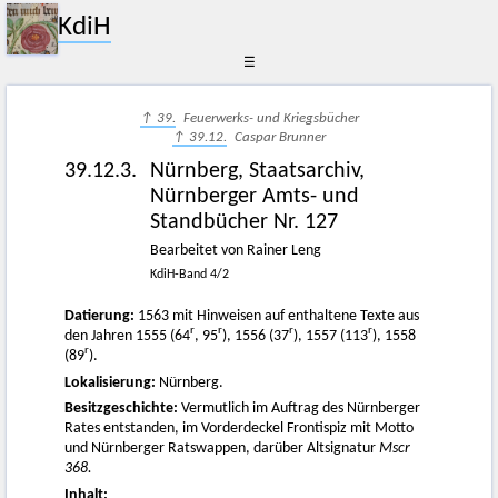
KdiH
☰
↑ 39.
Feuerwerks- und Kriegsbücher
↑ 39.12.
Caspar Brunner
39.12.3.
Nürnberg, Staatsarchiv,
Nürnberger Amts- und
Standbücher Nr. 127
Bearbeitet von Rainer Leng
KdiH-Band 4/2
Datierung:
1563 mit Hinweisen auf enthaltene Texte aus
r
r
r
r
den Jahren 1555 (64
, 95
), 1556 (37
), 1557 (113
), 1558
r
(89
).
Lokalisierung:
Nürnberg.
Besitzgeschichte:
Vermutlich im Auftrag des Nürnberger
Rates entstanden, im Vorderdeckel Frontispiz mit Motto
und Nürnberger Ratswappen, darüber Altsignatur
Mscr
368.
Inhalt: