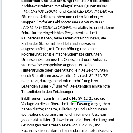
Bildaufbau und -ausführung:
Frontispiz (Holzschnitt)
Architekturrahmen mit allegorischen Figuren Kaiser
(
IMP. CVSTOS LEGUM
) und Recht (
LEX DONVM DEI
) vor
Säulen und Ädikulen, oben und unten Nürnberger
Wappen, im freien Feld Motto
NVLLA SALVS BELLO,
PACEM TE POSCIMUS OMNES
, sorgfältig koloriert, feine
Schraffuren; eingeklebtes Pergamentblatt mit
Kalibermeßstäben, feine Federvorzeichnungen, die
Enden der Stäbe mit Troddeln und Ziervasen
ausgeschmückt, mit Golderhöhung und feiner
Kolorierung; sonst einfache Schemazeichnungen,
Umrisse in Seitenansicht, Querschnitt oder Aufsicht,
stellenweise Perspektive angedeutet, keine
Hintergründe oder Rasengrund, einige Zeichnungen
r
v
r
durch Schraffuren ausgestaltet (1
, nach 3*, 71
, 72
,
nach 139), durchgehend mit Beschriftung bzw.
v
r
Legenden außer 93
und 94
; gelegentlich einige rote
Tintenlinien in den Zeichnungen.
Bildthemen:
Zum Inhalt siehe
Nr.
39.12.2.
, die die
Vorlage zu dieser überarbeiteten Fassung abgegeben
haben dürfte; Inhalte, Gliederung und Zeichnungen
weitgehend übereinstimmend, in einigen Passagen
jedoch aktualisiert (Hinweise auf die Überarbeitung und
r
r
Grundlagen der älteren Texte von 1542 38
, 89
,
Büchsengießen aufgrund einer überarbeiteten Fassung