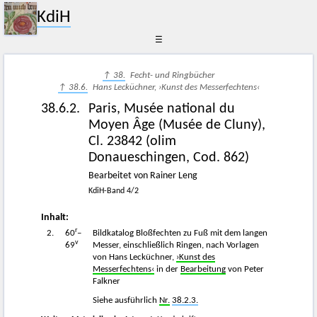
KdiH
☰
↑ 38.
Fecht- und Ringbücher
↑ 38.6.
Hans Lecküchner, ›Kunst des Messerfechtens‹
38.6.2.
Paris, Musée national du
Moyen Âge (Musée de Cluny),
Cl. 23842 (olim
Donaueschingen, Cod. 862)
Bearbeitet von Rainer Leng
KdiH-Band 4/2
Inhalt:
r
2.
60
–
Bildkatalog Bloßfechten zu Fuß mit dem langen
v
69
Messer, einschließlich Ringen, nach Vorlagen
von Hans Lecküchner,
›Kunst des
Messerfechtens‹
in der
Bearbeitung
von Peter
Falkner
Siehe ausführlich
Nr.
38.2.3.