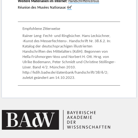
Weitere Materialien im Internet:
Handschriftencensus
r
Réunion des Musées Nationaux:
64
Empfohlene Zitierweise
Rainer Leng: Fecht- und Ringbücher. Hans Lecküchner,
›Kunst des Messerfechtens‹. Handschrift Nr. 38.6.2. In:
Katalog der deutschsprachigen illustrierten
Handschriften des Mittelalters (KdiH). Begonnen von
Hella Frühmorgen-Voss und Norbert H. Ott. Hrsg. von
Ulrike Bodemann, Peter Schmidt und Christine Stöllinger-
Löser. Band 4/2. München 2010.
http://kdih.badw.de/datenbank/handschrift/38/6/2;
zuletzt geändert am 14.10.2023.