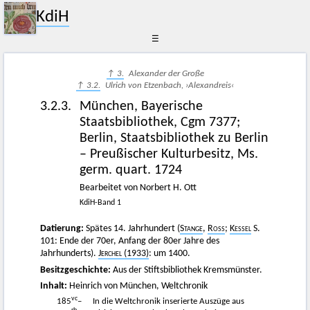
KdiH
☰
↑ 3.
Alexander der Große
↑ 3.2.
Ulrich von Etzenbach, ›Alexandreis‹
3.2.3.
München, Bayerische
Staatsbibliothek, Cgm 7377;
Berlin, Staatsbibliothek zu Berlin
– Preußischer Kulturbesitz, Ms.
germ. quart. 1724
Bearbeitet von Norbert H. Ott
KdiH-Band 1
Datierung:
Spätes 14. Jahrhundert (
Stange
,
Ross
;
Kessel
S.
101: Ende der 70er, Anfang der 80er Jahre des
Jahrhunderts).
Jerchel
(1933)
: um 1400.
Besitzgeschichte:
Aus der Stiftsbibliothek Kremsmünster.
Inhalt:
Heinrich von München, Weltchronik
vc
185
–
In die Weltchronik inserierte Auszüge aus