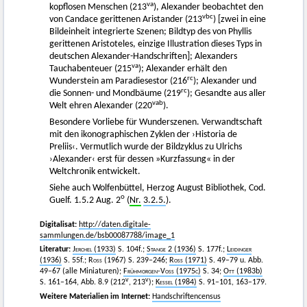
va
kopflosen Menschen (213
), Alexander beobachtet den
vbc
von Candace gerittenen Aristander (213
) [zwei in eine
Bildeinheit integrierte Szenen; Bildtyp des von Phyllis
gerittenen Aristoteles, einzige Illustration dieses Typs in
deutschen Alexander-Handschriften]; Alexanders
va
Tauchabenteuer (215
); Alexander erhält den
rc
Wunderstein am Paradiesestor (216
); Alexander und
rc
die Sonnen- und Mondbäume (219
); Gesandte aus aller
vab
Welt ehren Alexander (220
).
Besondere Vorliebe für Wunderszenen. Verwandtschaft
mit den ikonographischen Zyklen der ›Historia de
Preliis‹. Vermutlich wurde der Bildzyklus zu Ulrichs
›Alexander‹ erst für dessen »Kurzfassung« in der
Weltchronik entwickelt.
Siehe auch Wolfenbüttel, Herzog August Bibliothek, Cod.
o
Guelf. 1.5.2 Aug. 2
(
Nr.
3.2.5.
).
Digitalisat:
http://daten.digitale-
sammlungen.de/bsb00087788/image_1
Literatur:
Jerchel
(1933)
S. 104f.;
Stange
2 (1936)
S. 177f.;
Leidinger
(1936)
S. 55f.;
Ross
(1967) S. 239–246;
Ross
(1971)
S. 49–79 u. Abb.
49–67 (alle Miniaturen);
Frühmorgen-Voss (1975c)
S. 34;
Ott
(1983b)
v
v
S. 161–164, Abb. 8.9 (212
, 213
);
Kessel
(1984)
S. 91–101, 163–179.
Weitere Materialien im Internet:
Handschriftencensus