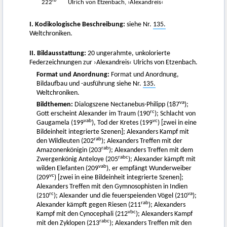
rb
222
Ulrich von Etzenbach, ›Alexandreis‹
I. Kodikologische Beschreibung:
siehe Nr.
135.
Weltchroniken.
II. Bildausstattung:
20 ungerahmte, unkolorierte
Federzeichnungen zur ›Alexandreis‹ Ulrichs von Etzenbach.
Format und Anordnung:
Format und Anordnung,
Bildaufbau und -ausführung siehe Nr.
135.
Weltchroniken.
va
Bildthemen:
Dialogszene Nectanebus-Philipp (187
);
rc
Gott erscheint Alexander im Traum (190
); Schlacht von
vab
vc
Gaugamela (199
), Tod der Kretes (199
) [zwei in eine
Bildeinheit integrierte Szenen]; Alexanders Kampf mit
rab
den Wildleuten (202
); Alexanders Treffen mit der
rab
Amazonenkönigin (203
); Alexanders Treffen mit dem
rabc
Zwergenkönig Anteloye (205
); Alexander kämpft mit
vab
wilden Elefanten (209
), er empfängt Wunderweiber
vc
(209
) [zwei in eine Bildeinheit integrierte Szenen];
Alexanders Treffen mit den Gymnosophisten in Indien
rc
va
(210
); Alexander und die feuerspeienden Vögel (210
);
rab
Alexander kämpft gegen Riesen (211
); Alexanders
vbc
Kampf mit den Cynocephali (212
); Alexanders Kampf
rabc
mit den Zyklopen (213
); Alexanders Treffen mit den